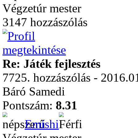
Végzetúr mester
3147 hozzászólás
Re: Játék fejlesztés
7725. hozzászólás - 2016.0
Báró Samedi
Pontszám:
8.31
Emishi
Végzetúr mester