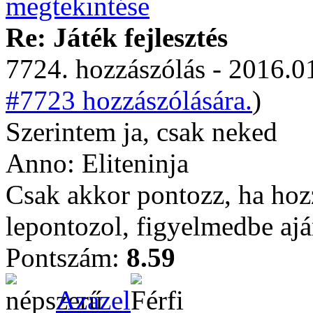
Re: Játék fejlesztés
7724. hozzászólás - 2016.01
#7723 hozzászólására.
)
Szerintem ja, csak neked
Anno: Eliteninja
Csak akkor pontozz, ha hozz
lepontozol, figyelmedbe aj
Pontszám:
8.59
Azazel