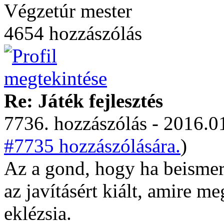
Végzetúr mester
4654 hozzászólás
Re: Játék fejlesztés
7736. hozzászólás - 2016.01
#7735 hozzászólására.
)
Az a gond, hogy ha beismer
az javításért kiált, amire m
eklézsia.