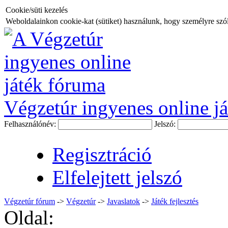
Cookie/süti kezelés
Weboldalainkon cookie-kat (sütiket) használunk, hogy személyre szóló
Végzetúr ingyenes online já
Felhasználónév:
Jelszó:
Regisztráció
Elfelejtett jelszó
Végzetúr fórum
->
Végzetúr
->
Javaslatok
->
Játék fejlesztés
Oldal: