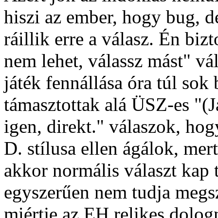
hiszi az ember, hogy bug, 
ráillik erre a válasz. Én bi
nem lehet, válassz mást" vá
játék fennállása óra túl sok 
támasztottak alá ÜSZ-es "(
igen, direkt." válaszok, hog
D. stílusa ellen ágálok, mer
akkor normális választ kap tő
egyszerűen nem tudja megs
miértje az EH relikes dolo