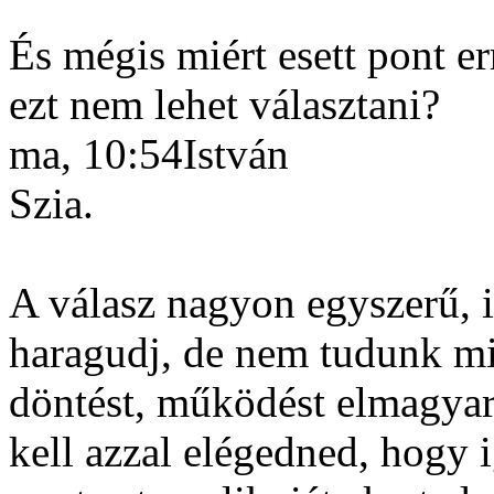
És mégis miért esett pont er
ezt nem lehet választani?
ma, 10:54István
Szia.
A válasz nagyon egyszerű, 
haragudj, de nem tudunk mi
döntést, működést elmagyar
kell azzal elégedned, hogy