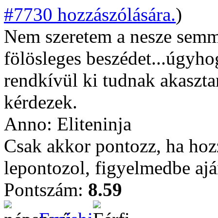
#7730 hozzászólására.
)
Nem szeretem a nesze semmi
fölösleges beszédet...úgyh
rendkívül ki tudnak akaszta
kérdezek.
Anno: Eliteninja
Csak akkor pontozz, ha hozz
lepontozol, figyelmedbe aj
Pontszám:
8.59