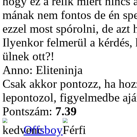
hogy ez a relik miért nincs 
mának nem fontos de én spe
ezzel most spórolni, de azt 
Ilyenkor felmerül a kérdés
ülnek ott?!
Anno: Eliteninja
Csak akkor pontozz, ha hozz
lepontozol, figyelmedbe aj
Pontszám:
7.39
Offsboy