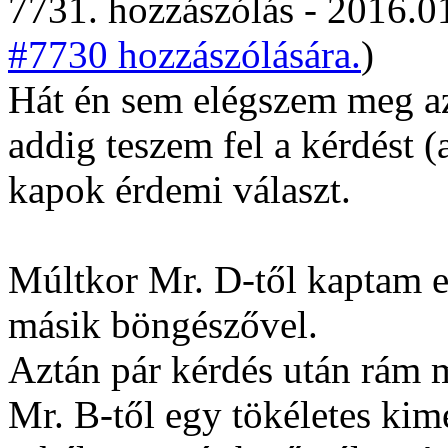
7731. hozzászólás - 2016.01
#7730 hozzászólására.
)
Hát én sem elégszem meg az 
addig teszem fel a kérdést 
kapok érdemi választ.
Múltkor Mr. D-től kaptam e
másik böngészővel.
Aztán pár kérdés után rám 
Mr. B-től egy tökéletes kim