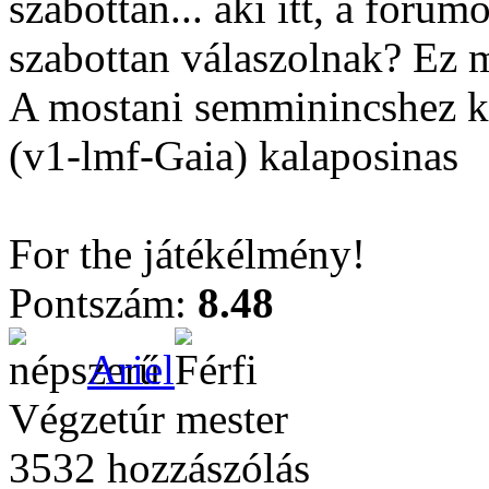
szabottan... aki itt, a fóru
szabottan válaszolnak? Ez m
A mostani semminincshez ké
(v1-lmf-Gaia) kalaposinas
For the játékélmény!
Pontszám:
8.48
Ariel
Végzetúr mester
3532 hozzászólás