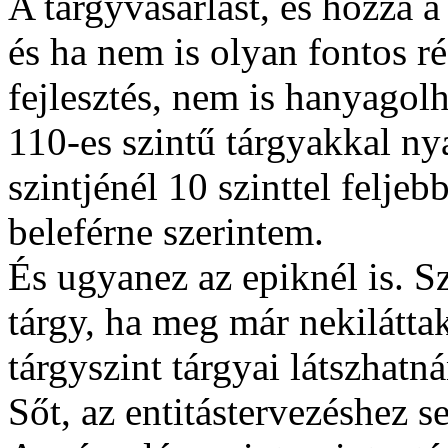
A tárgyvásárlást, és hozzá a 
és ha nem is olyan fontos ré
fejlesztés, nem is hanyagol
110-es szintű tárgyakkal ny
szintjénél 10 szinttel felje
beleférne szerintem.
És ugyanez az epiknél is. S
tárgy, ha meg már nekiláttak
tárgyszint tárgyai látszhatn
Sőt, az entitástervezéshez s