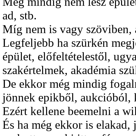
Még mindig nem lesz épületl
ad, stb.
Míg nem is vagy szöviben, 
Legfeljebb ha szürkén megj
épület, előfeltételestől, ug
szakértelmek, akadémia szük
De ekkor még mindig fogal
jönnek epikből, aukcióból, k
Ezért kellene beemelni a wi
És ha még ekkor is elakad, 