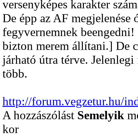
versenyképes karakter szám
De épp az AF megjelenése ót
fegyvernemnek beengedni! 
bizton merem állítani.] De
járható útra térve. Jelenleg
több.
http://forum.vegzetur.hu/i
A hozzászólást
Semelyik
mó
kor