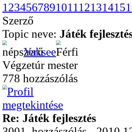
1
2
3
4
5
6
7
8
9
10
11
12
13
14
15
1
Szerző
Topic neve:
Játék fejleszté
Yaksee
Végzetúr mester
778 hozzászólás
Re: Játék fejlesztés
3001. hozzászólás - 2010.12