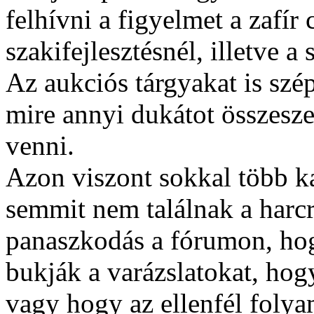
felhívni a figyelmet a zafír c
szakifejlesztésnél, illetve a 
Az aukciós tárgyakat is szé
mire annyi dukátot összesz
venni.
Azon viszont sokkal több ka
semmit nem találnak a harcr
panaszkodás a fórumon, ho
bukják a varázslatokat, hog
vagy hogy az ellenfél folyam