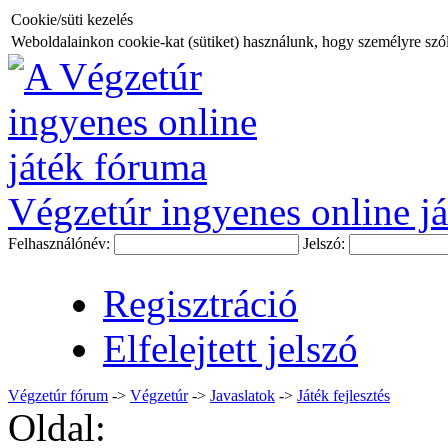
Cookie/süti kezelés
Weboldalainkon cookie-kat (sütiket) használunk, hogy személyre szóló
Végzetúr ingyenes online já
Felhasználónév:
Jelszó:
Regisztráció
Elfelejtett jelszó
Végzetúr fórum
->
Végzetúr
->
Javaslatok
->
Játék fejlesztés
Oldal: