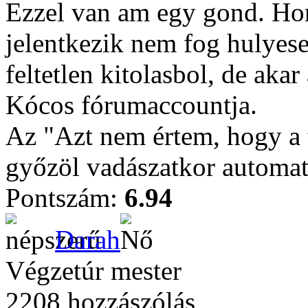
Ezzel van am egy gond. Ho
jelentkezik nem fog hulye
feltetlen kitolasbol, de akar 
Kócos fórumaccountja.
Az "Azt nem értem, hogy a t
győzöl vadászatkor automat
Pontszám:
6.94
Darah
Végzetúr mester
2208 hozzászólás