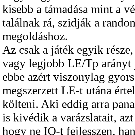
kisebb a támadása mint a 
találnak rá, szidják a rand
megoldáshoz.
Az csak a játék egyik része,
vagy legjobb LE/Tp arányt p
ebbe azért viszonylag gyorsa
megszerzett LE-t utána érte
költeni. Aki eddig arra pan
is kivédik a varázslatait, az
hogy ne IQ-t fejlesszen, ha