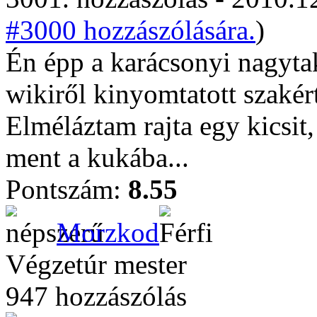
#3000 hozzászólására.
)
Én épp a karácsonyi nagytak
wikiről kinyomtatott szakért
Elméláztam rajta egy kicsit,
ment a kukába...
Pontszám:
8.55
Morzkod
Végzetúr mester
947 hozzászólás