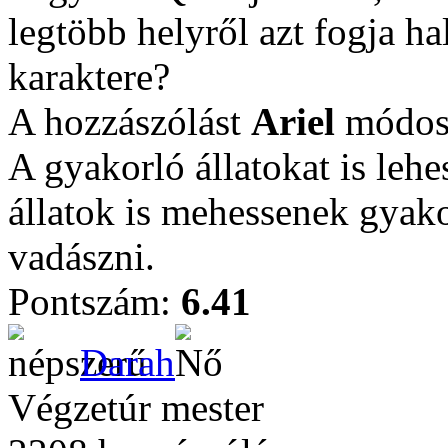
legtöbb helyről azt fogja ha
karaktere?
A hozzászólást
Ariel
módosí
A gyakorló állatokat is leh
állatok is mehessenek gyak
vadászni.
Pontszám:
6.41
Darah
Végzetúr mester