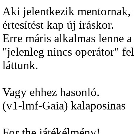
Aki jelentkezik mentornak, 
értesítést kap új íráskor.
Erre máris alkalmas lenne a
"jelenleg nincs operátor" f
láttunk.
Vagy ehhez hasonló.
(v1-lmf-Gaia) kalaposinas
For the játékélmény!