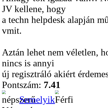
JV kellene, hogy
a techn helpdesk alapján m
vmit.
Aztán lehet nem véletlen, h
nincs is annyi
új regisztráló akiért érdeme
Pontszám:
7.41
Semelyik