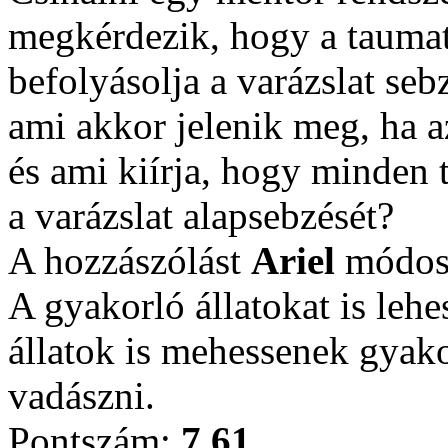
megkérdezik, hogy a tauma
befolyásolja a varázslat seb
ami akkor jelenik meg, ha a
és ami kiírja, hogy minden 
a varázslat alapsebzését?
A hozzászólást
Ariel
módosí
A gyakorló állatokat is leh
állatok is mehessenek gyak
vadászni.
Pontszám:
7.61