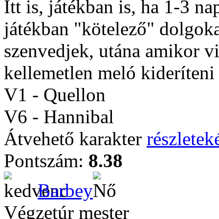
Itt is, játékban is, ha 1-3 n
játékban "kötelező" dolgoka
szenvedjek, utána amikor v
kellemetlen meló kideríteni 
V1 - Quellon
V6 - Hannibal
Átvehető karakter
részleteké
Pontszám:
8.38
Barbey
Végzetúr mester