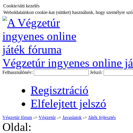
Cookie/süti kezelés
Weboldalainkon cookie-kat (sütiket) használunk, hogy személyre szóló
Végzetúr ingyenes online já
Felhasználónév:
Jelszó:
Regisztráció
Elfelejtett jelszó
Végzetúr fórum
->
Végzetúr
->
Javaslatok
->
Játék fejlesztés
Oldal: