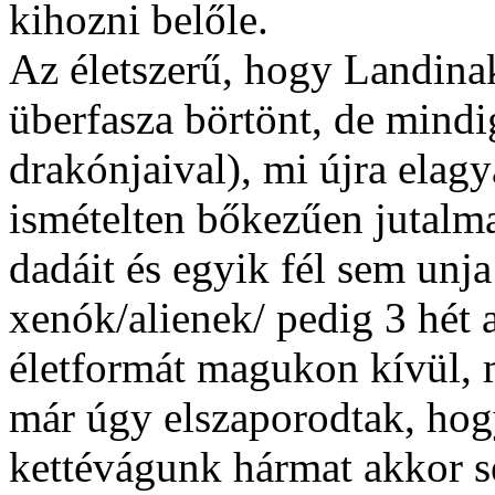
kihozni belőle.
Az életszerű, hogy Landina
überfasza börtönt, de mindi
drakónjaival), mi újra elag
ismételten bőkezűen jutalma
dadáit és egyik fél sem unj
xenók/alienek/ pedig 3 hét 
életformát magukon kívül, m
már úgy elszaporodtak, ho
kettévágunk hármat akkor s