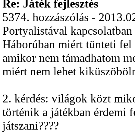
Re: Játék fejlesztés
5374. hozzászólás - 2013.0
Portyalistával kapcsolatban
Háborúban miért tünteti fel
amikor nem támadhatom meg 
miért nem lehet kiküszöböl
2. kérdés: világok közt mik
történik a játékban érdemi f
játszani????