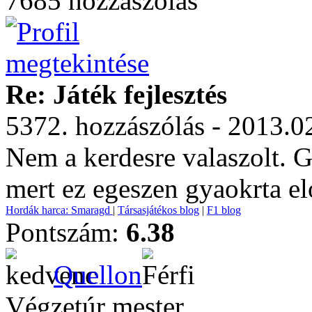
7685 hozzászólás
Re: Játék fejlesztés
5372. hozzászólás - 2013.0
Nem a kerdesre valaszolt. 
mert ez egeszen gyaokrta el
Hordák harca: Smaragd
|
Társasjátékos blog
|
F1 blog
Pontszám:
6.38
Quellon
Végzetúr mester