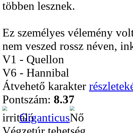
többen lesznek.
Ez személyes vélemény volt 
nem veszed rossz néven, i
V1 - Quellon
V6 - Hannibal
Átvehető karakter
részleteké
Pontszám:
8.37
Giganticus
Végzetúr tehetség