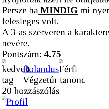
Persze ha
MINDIG
mi nyerü
felesleges volt.
A 3-as szerveren a karakter
nevére.
Pontszám:
4.75
Rolandus
Végzetúr tanonc
20 hozzászólás