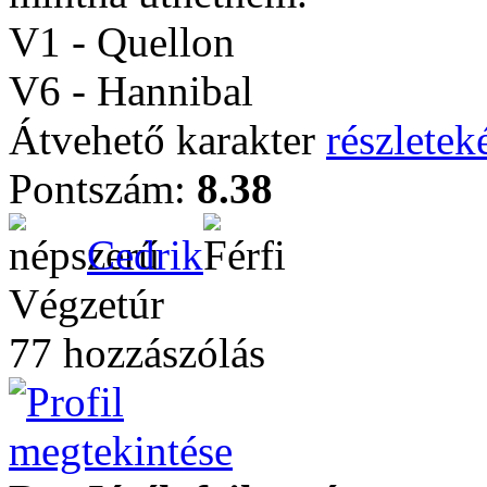
V1 - Quellon
V6 - Hannibal
Átvehető karakter
részleteké
Pontszám:
8.38
Cedrik
Végzetúr
77 hozzászólás