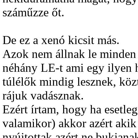
száműzze őt.
De ez a xenó kicsit más.
Azok nem állnak le minden 
néhány LE-t ami egy ilyen 
túlélők mindig lesznek, kö
rájuk vadásznak.
Ezért írtam, hogy ha esetle
valamikor) akkor azért akik
nyújtottak azért ne bukjana