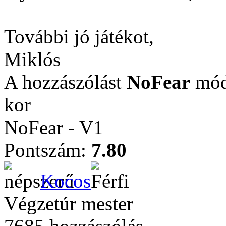
További jó játékot,
Miklós
A hozzászólást
NoFear
módo
kor
NoFear - V1
Pontszám:
7.80
Kocos
Végzetúr mester