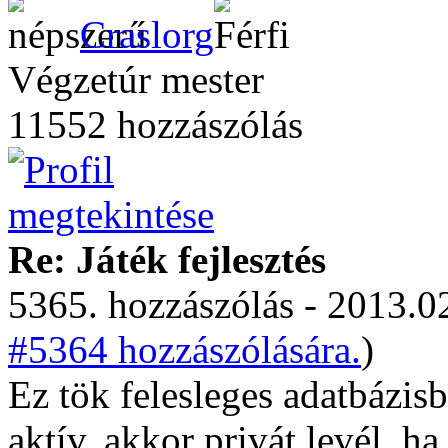
Craslorg
Végzetúr mester
11552 hozzászólás
Re: Játék fejlesztés
5365. hozzászólás - 2013.02
#5364 hozzászólására.
)
Ez tök felesleges adatbázis
aktív, akkor privát levél, h