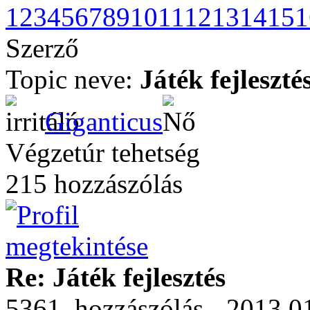
1
2
3
4
5
6
7
8
9
10
11
12
13
14
15
1
Szerző
Topic neve:
Játék fejleszté
Giganticus
Végzetúr tehetség
215 hozzászólás
Re: Játék fejlesztés
5361. hozzászólás - 2013.0