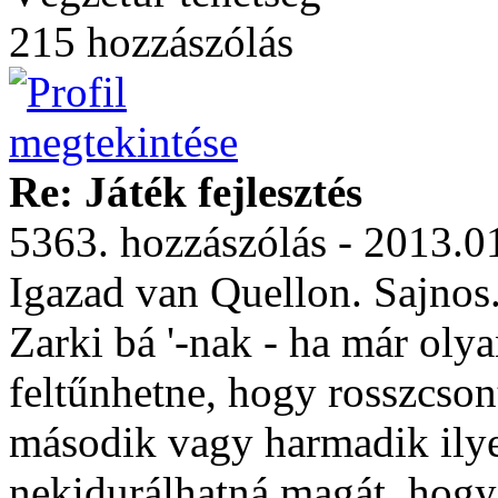
215 hozzászólás
Re: Játék fejlesztés
5363. hozzászólás - 2013.0
Igazad van Quellon. Sajnos
Zarki bá '-nak - ha már oly
feltűnhetne, hogy rosszcson
második vagy harmadik ilye
nekidurálhatná magát, hogy