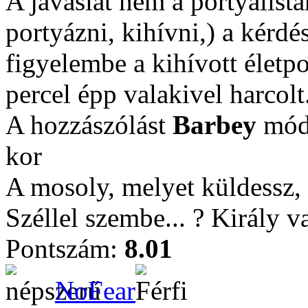
A javaslat nem a portyalistá
portyázni, kihívni,) a kérdé
figyelembe a kihívott életpo
percel épp valakivel harcolt
A hozzászólást
Barbey
módo
kor
A mosoly, melyet küldessz, 
Széllel szembe... ? Király 
Pontszám:
8.01
NoFear