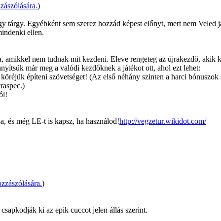
zászólására.
)
 egy tárgy. Egyébként sem szerez hozzád képest előnyt, mert nem Veled 
indenki ellen.
a, amikkel nem tudnak mit kezdeni. Eleve rengeteg az újrakezdő, akik k
yítsük már meg a valódi kezdőknek a játékot ott, ahol ezt lehet:
köréjük építeni szövetséget! (Az első néhány szinten a harci bónuszok s
traspec.)
ól!
a, és még LE-t is kapsz, ha használod!
http://vegzetur.wikidot.com/
zzászólására.
)
pkodják ki az epik cuccot jelen állás szerint.