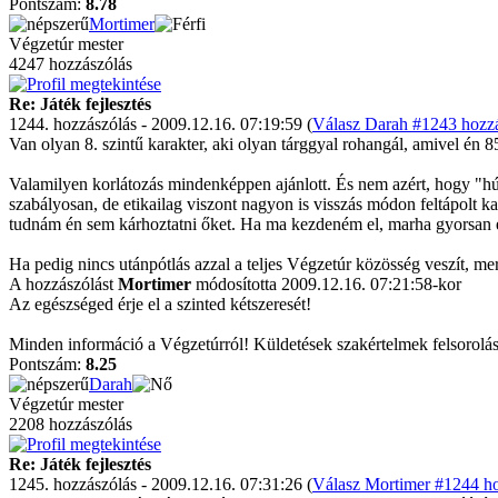
Pontszám:
8.78
Mortimer
Végzetúr mester
4247 hozzászólás
Re: Játék fejlesztés
1244. hozzászólás - 2009.12.16. 07:19:59 (
Válasz Darah #1243 hozzá
Van olyan 8. szintű karakter, aki olyan tárggyal rohangál, amivel én 85
Valamilyen korlátozás mindenképpen ajánlott. És nem azért, hogy "hú
szabályosan, de etikailag viszont nagyon is visszás módon feltápolt 
tudnám én sem kárhoztatni őket. Ha ma kezdeném el, marha gyorsan 
Ha pedig nincs utánpótlás azzal a teljes Végzetúr közösség veszít, me
A hozzászólást
Mortimer
módosította 2009.12.16. 07:21:58-kor
Az egészséged érje el a szinted kétszeresét!
Minden információ a Végzetúrról! Küldetések szakértelmek felsorolás
Pontszám:
8.25
Darah
Végzetúr mester
2208 hozzászólás
Re: Játék fejlesztés
1245. hozzászólás - 2009.12.16. 07:31:26 (
Válasz Mortimer #1244 ho