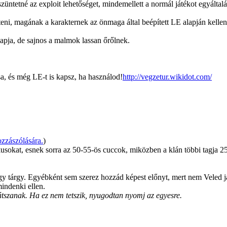
szüntetné az exploit lehetőséget, mindemellett a normál játékot egyálta
eni, magának a karakternek az önmaga által beépített LE alapján kellen
napja, de sajnos a malmok lassan őrőlnek.
a, és még LE-t is kapsz, ha használod!
http://vegzetur.wikidot.com/
zzászólására.
)
usokat, esnek sorra az 50-55-ös cuccok, miközben a klán többi tagja 25.
 egy tárgy. Egyébként sem szerez hozzád képest előnyt, mert nem Veled 
indenki ellen.
átszanak. Ha ez nem tetszik, nyugodtan nyomj az egyesre.