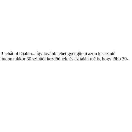
! tehát pl Diablo....így tovább lehet gyengíteni azon kis szintű
 jól tudom akkor 30.szinttől kezdődnek, és az talán reális, hogy több 30-