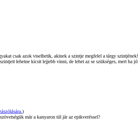
kat csak azok viselhetik, akinek a szintje megfelel a tárgy szintjének!!
 szintjeit lehetne kicsit lejjebb vinni, de lehet az se szükséges, mert ha
ászólására.
)
 szövetségük már a kanyaron túl jár az epikveréssel?