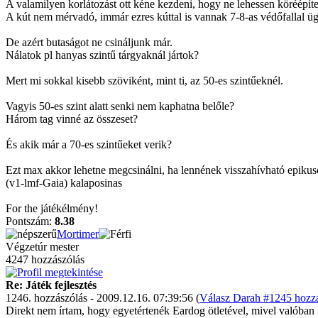
A valamilyen korlátozást ott kéne kezdeni, hogy ne lehessen köréépíte
A kút nem mérvadó, immár ezres kúttal is vannak 7-8-as védőfallal ü
De azért butaságot ne csináljunk már.
Nálatok pl hanyas szintű tárgyaknál jártok?
Mert mi sokkal kisebb szöviként, mint ti, az 50-es szintűeknél.
Vagyis 50-es szint alatt senki nem kaphatna belőle?
Három tag vinné az összeset?
És akik már a 70-es szintűeket verik?
Ezt max akkor lehetne megcsinálni, ha lennének visszahívható epikusok 
(v1-lmf-Gaia) kalaposinas
For the játékélmény!
Pontszám:
8.38
Mortimer
Végzetúr mester
4247 hozzászólás
Re: Játék fejlesztés
1246. hozzászólás - 2009.12.16. 07:39:56 (
Válasz Darah #1245 hozzá
Direkt nem írtam, hogy egyetértenék Eardog ötletével, mivel valóban 