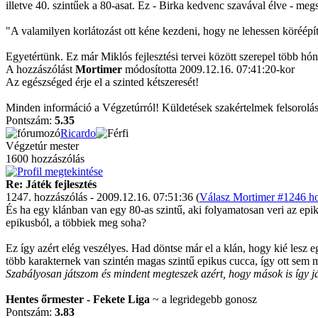
illetve 40. szintűek a 80-asat. Ez - Birka kedvenc szavával élve - meg
"A valamilyen korlátozást ott kéne kezdeni, hogy ne lehessen köréépít
Egyetértünk. Ez már Miklós fejlesztési tervei között szerepel több hó
A hozzászólást
Mortimer
módosította 2009.12.16. 07:41:20-kor
Az egészséged érje el a szinted kétszeresét!
Minden információ a Végzetúrról! Küldetések szakértelmek felsorolás
Pontszám:
5.35
Ricardo
Végzetúr mester
1600 hozzászólás
Re: Játék fejlesztés
1247. hozzászólás - 2009.12.16. 07:51:36 (
Válasz Mortimer #1246 ho
És ha egy klánban van egy 80-as szintű, aki folyamatosan veri az epik
epikusból, a többiek meg soha?
Ez így azért elég veszélyes. Had döntse már el a klán, hogy kié lesz
több karakternek van szintén magas szintű epikus cucca, így ott sem m
Szabályosan játszom és mindent megteszek azért, hogy mások is így j
Hentes őrmester - Fekete Liga
~ a legridegebb gonosz
Pontszám:
3.83