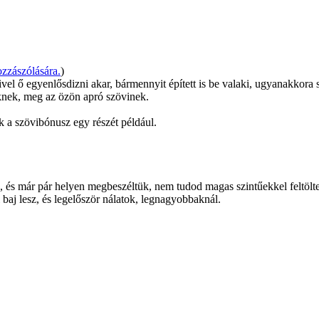
zzászólására.
)
ivel ő egyenlősdizni akar, bármennyit épített is be valaki, ugyanakko
eknek, meg az özön apró szövinek.
ék a szövibónusz egy részét például.
, és már pár helyen megbeszéltük, nem tudod magas szintűekkel feltölte
 baj lesz, és legelőször nálatok, legnagyobbaknál.