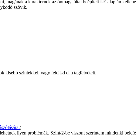
ni, magának a karakternek az önmaga által beépített LE alapján kellene
gyködö szövik.
kisebb szintekkel, vagy felejtsd el a tagfelvételt.
szólására.
)
lehetnek ilyen problémák. Szint/2-be viszont szerintem mindenki belefé