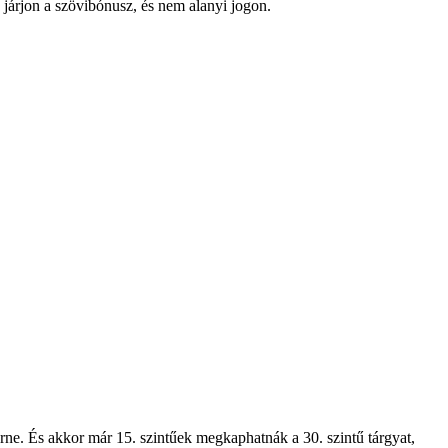
 járjon a szövibónusz, és nem alanyi jogon.
rne. És akkor már 15. szintűek megkaphatnák a 30. szintű tárgyat,