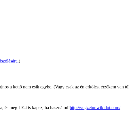
szólására.
)
ajnos a kettő nem esik egybe. (Vagy csak az én erkölcsi érzékem van tú
a, és még LE-t is kapsz, ha használod!
http://vegzetur.wikidot.com/