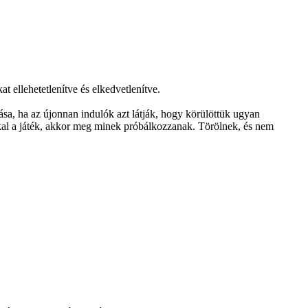
t ellehetetlenítve és elkedvetlenítve.
sa, ha az újonnan indulók azt látják, hogy körülöttük ugyan
kkal a játék, akkor meg minek próbálkozzanak. Törölnek, és nem