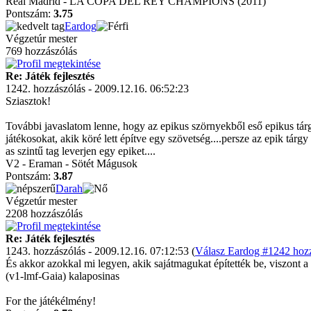
Real Madrid - LA COPA DEL REY CHAMPIONS (2011)
Pontszám:
3.75
Eardog
Végzetúr mester
769 hozzászólás
Re: Játék fejlesztés
1242. hozzászólás - 2009.12.16. 06:52:23
Sziasztok!
További javaslatom lenne, hogy az epikus szörnyekből eső epikus tárgya
játékosokat, akik köré lett építve egy szövetség....persze az epik tárgy
as szintű tag leverjen egy epiket....
V2 - Eraman - Sötét Mágusok
Pontszám:
3.87
Darah
Végzetúr mester
2208 hozzászólás
Re: Játék fejlesztés
1243. hozzászólás - 2009.12.16. 07:12:53 (
Válasz Eardog #1242 hozz
És akkor azokkal mi legyen, akik sajátmagukat építették be, viszont a
(v1-lmf-Gaia) kalaposinas
For the játékélmény!