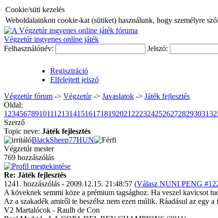
Cookie/süti kezelés
Weboldalainkon cookie-kat (sütiket) használunk, hogy személyre szóló
Végzetúr ingyenes online játék
Felhasználónév:
Jelszó:
Regisztráció
Elfelejtett jelszó
Végzetúr fórum
->
Végzetúr
->
Javaslatok
->
Játék fejlesztés
Oldal:
1
2
3
4
5
6
7
8
9
10
11
12
13
14
15
16
17
18
19
20
21
22
23
24
25
26
27
28
29
30
31
32
Szerző
Topic neve:
Játék fejlesztés
BlackSheep77HUN
Végzetúr mester
769 hozzászólás
Re: Játék fejlesztés
1241. hozzászólás - 2009.12.15. 21:48:57 (
Válasz NUNI PENG #1228
A köveknek semmi köze a prémium tagsághoz. Ha veszel kavicsot tuds
Az a szakadék amiről te beszélsz nem ezen múlik. Ráadásul az egy a fe
V2 Martalócok - Raulh de Con