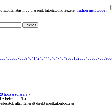
 szolgáltatást nyújthassunk látogatóink részére.
Tudjon meg többet...
33
34
35
36
37
38
39
40
41
42
43
44
45
46
47
48
49
50
51
52
53
54
55
56
57
58
59
60
 hozzászólására.
)
z belerakni fk-t.
jlesztők által generált direkt megkülönböztetés.