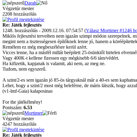
Darah
Végzetúr mester
2208 hozzászólás
Re: Játék fejlesztés
1248. hozzászólás - 2009.12.16. 07:54:57 (
Válasz Mortimer #1246 ho
Miklós fejlesztési terveiben nem igazán szimpi módon szerepelnek, m
megint nem a tisztességesen építőknek lenne jó, hanem a köréépített
Remélem ez még megbeszélésre kerül azért.
Vicces lenne, ha a másfél millát beépített 25-ösünktől hirtelen elvenn
Vagy 400K-t kellene fizessen egy mégkisebb 6/6 tám/védért.
Ha kifizetik, kapjanak is valamit, aki nem, az meg ne.
Tudom, nem egyszerű.
A szint/2-es sem igazán jó 85-ös tárgyaknál már a 40-es sem kaphatna
Lehet, hogy a szint/2 most még beleférne, de máris látszik, hogy azzal
(v1-lmf-Gaia) kalaposinas
For the játékélmény!
Pontszám:
6.53
Mortimer
Végzetúr mester
4247 hozzászólás
Re: Játék fejlesztés