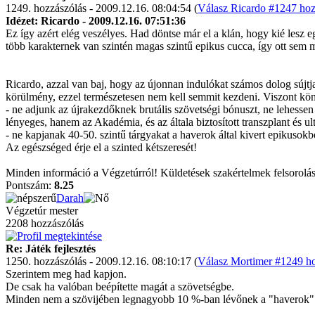
1249. hozzászólás - 2009.12.16. 08:04:54 (
Válasz Ricardo #1247 hoz
Idézet: Ricardo - 2009.12.16. 07:51:36
Ez így azért elég veszélyes. Had döntse már el a klán, hogy kié lesz
több karakternek van szintén magas szintű epikus cucca, így ott sem m
Ricardo, azzal van baj, hogy az újonnan indulókat számos dolog sújtj
körülmény, ezzel természetesen nem kell semmit kezdeni. Viszont könn
- ne adjunk az újrakezdőknek brutális szövetségi bónuszt, ne lehessen 
lényeges, hanem az Akadémia, és az általa biztosított transzplant és ul
- ne kapjanak 40-50. szintű tárgyakat a haverok által kivert epikusokb
Az egészséged érje el a szinted kétszeresét!
Minden információ a Végzetúrról! Küldetések szakértelmek felsorolás
Pontszám:
8.25
Darah
Végzetúr mester
2208 hozzászólás
Re: Játék fejlesztés
1250. hozzászólás - 2009.12.16. 08:10:17 (
Válasz Mortimer #1249 ho
Szerintem meg had kapjon.
De csak ha valóban beépítette magát a szövetségbe.
Minden nem a szövijében legnagyobb 10 %-ban lévőnek a "haverok" csa