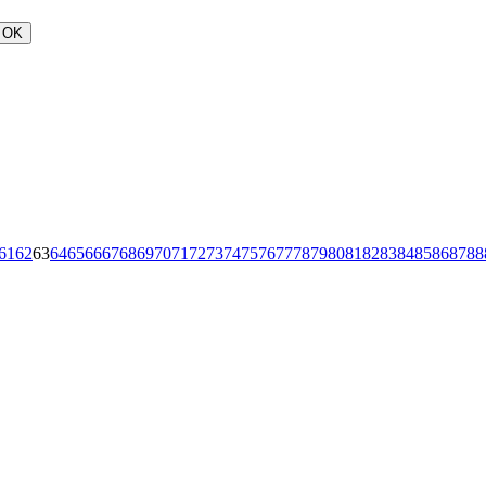
OK
61
62
63
64
65
66
67
68
69
70
71
72
73
74
75
76
77
78
79
80
81
82
83
84
85
86
87
88