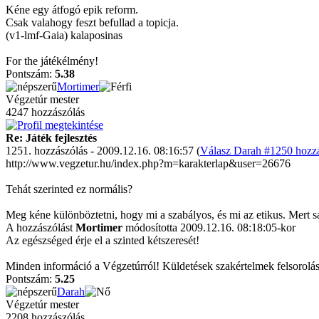
Kéne egy átfogó epik reform.
Csak valahogy feszt befullad a topicja.
(v1-lmf-Gaia) kalaposinas
For the játékélmény!
Pontszám:
5.38
Mortimer
Végzetúr mester
4247 hozzászólás
Re: Játék fejlesztés
1251. hozzászólás - 2009.12.16. 08:16:57 (
Válasz Darah #1250 hozzá
http://www.vegzetur.hu/index.php?m=karakterlap&user=26676
Tehát szerinted ez normális?
Meg kéne különböztetni, hogy mi a szabályos, és mi az etikus. Mert s
A hozzászólást
Mortimer
módosította 2009.12.16. 08:18:05-kor
Az egészséged érje el a szinted kétszeresét!
Minden információ a Végzetúrról! Küldetések szakértelmek felsorolás
Pontszám:
5.25
Darah
Végzetúr mester
2208 hozzászólás