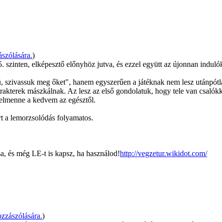
szólására.
)
. szinten, elképesztő előnyhöz jutva, és ezzel együtt az újonnan indulóka
, szivassuk meg őket", hanem egyszerűen a játéknak nem lesz utánpótlá
karakterek mászkálnak. Az lesz az első gondolatuk, hogy tele van csaló
elmenne a kedvem az egésztől.
rt a lemorzsolódás folyamatos.
a, és még LE-t is kapsz, ha használod!
http://vegzetur.wikidot.com/
zzászólására.
)