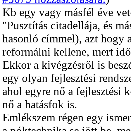
Kb egy vagy másfél éve vet
"Pusztítás citadellája, és m
hasonló címmel), azt hogy a
reformálni kellene, mert id
Ekkor a kivégzésről is besz
egy olyan fejlesztési rendsz
ahol egyre nő a fejlesztési 
nő a hatásfok is.
Emlékszem régen egy ismerő
a póktechnika se jött be, m