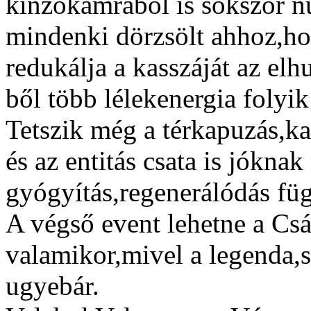
kínzókamrából is sokszor n
mindenki dörzsölt ahhoz,hog
redukálja a kasszáját az elh
ből több lélekenergia folyik
Tetszik még a térkapuzás,ka
és az entitás csata is jókn
gyógyítás,regenerálódás fü
A végső event lehetne a Cs
valamikor,mivel a legenda,st
ugyebár.