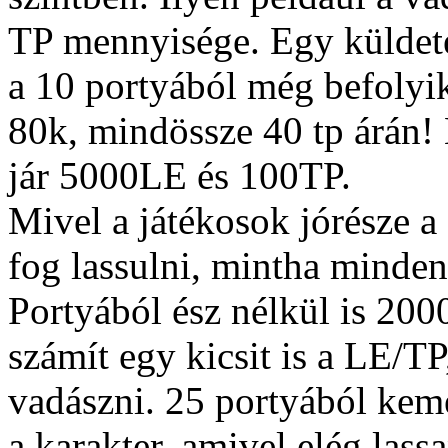
TP mennyisége. Egy küldetés
a 10 portyából még befoly
80k, mindössze 40 tp árán!
jár 5000LE és 100TP.
Mivel a játékosok jórésze a 
fog lassulni, mintha minden
Portyából ész nélkül is 200
számít egy kicsit is a LE/T
vadászni. 25 portyából kem
a karakter, amivel elég lassa