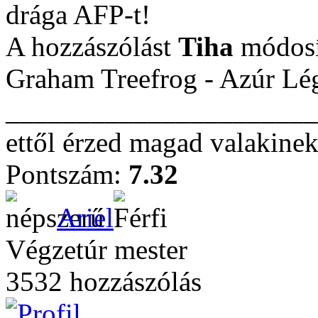
drága AFP-t!
A hozzászólást
Tiha
módosí
Graham Treefrog - Azúr Lé
______________________
ettől érzed magad valakinek
Pontszám:
7.32
Ariel
Végzetúr mester
3532 hozzászólás