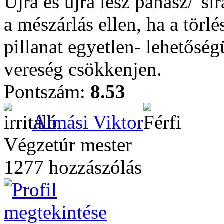
Újra és újra lesz panasz/"sí
a mészárlás ellen, ha a törl
pillanat egyetlen- lehetősé
vereség csökkenjen.
Pontszám:
8.53
Almási Viktor
Végzetúr mester
1277 hozzászólás