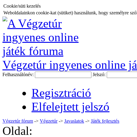
Cookie/süti kezelés
Weboldalainkon cookie-kat (sütiket) használunk, hogy személyre szóló
Végzetúr ingyenes online já
Felhasználónév:
Jelszó:
Regisztráció
Elfelejtett jelszó
Végzetúr fórum
->
Végzetúr
->
Javaslatok
->
Játék fejlesztés
Oldal: