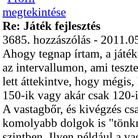
Re: Játék fejlesztés
3685. hozzászólás - 2011.0
Ahogy tegnap írtam, a játé
az intervallumon, ami teszte
lett áttekintve, hogy mégi
150-ik vagy akár csak 120-i
A vastagbőr, és kivégzés cs
komolyabb dolgok is "tönk
szintben. Ilyen például a va