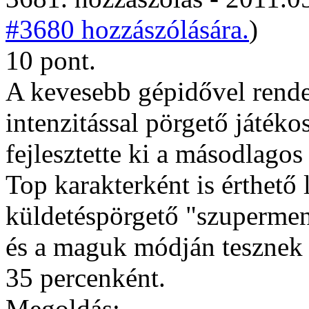
#3680 hozzászólására.
)
10 pont.
A kevesebb gépidővel rende
intenzitással pörgető játék
fejlesztette ki a másodlagos
Top karakterként is érthető 
küldetéspörgető "szupermen
és a maguk módján tesznek 
35 percenként.
Megoldás: