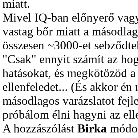
miatt.
Mivel IQ-ban előnyerő vagy
vastag bőr miatt a másodlago
összesen ~3000-et sebződtek
"Csak" ennyit számít az ho
hatásokat, és megkötözöd a
ellenfeledet... (És akkor é
másodlagos varázslatot fejl
próbálom élni hagyni az ell
A hozzászólást
Birka
módos