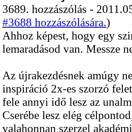
3689. hozzászólás - 2011.05
#3688 hozzászólására.
)
Ahhoz képest, hogy egy sz
lemaradásod van. Messze n
Az újrakezdésnek amúgy ne
inspiráció 2x-es szorzó fel
fele annyi idő lesz az unalm
Cserébe lesz elég célpontod,
valahonnan szerzel akadémi