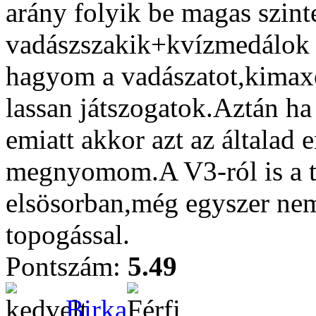
arány folyik be magas szint
vadászszakik+kvízmedálok 
hagyom a vadászatot,kimaxo
lassan játszogatok.Aztán ha
emiatt akkor azt az általad 
megnyomom.A V3-ról is a tú
elsösorban,még egyszer nem
topogással.
Pontszám:
5.49
Birka