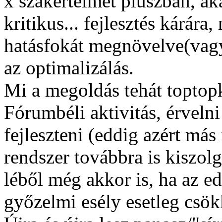
x szakértelmet pluszban, akár
kritikus... fejlesztés kárára
hatásfokát megnövelve(vagy
az optimalizálás.
Mi a megoldás tehát toptop
Fórumbéli aktivitás, érveln
fejleszteni (eddig azért más 
rendszer továbbra is kiszol
léből még akkor is, ha az e
győzelmi esély esetleg csök