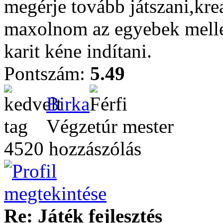
megérje tovább játszani,kre
maxolnom az egyebek mellet
karit kéne indítani.
Pontszám:
5.49
Birka
Végzetúr mester
4520 hozzászólás
Re: Játék fejlesztés