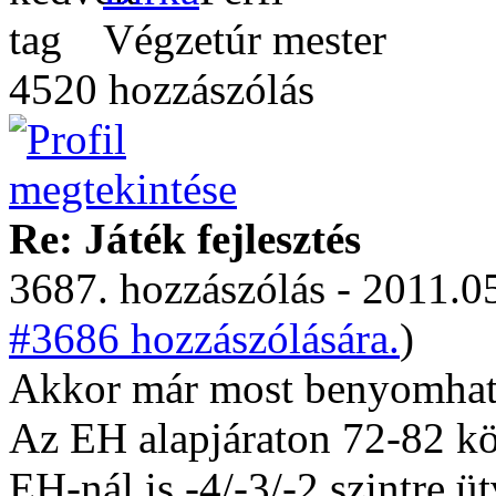
Végzetúr mester
4520 hozzászólás
Re: Játék fejlesztés
3687. hozzászólás - 2011.05
#3686 hozzászólására.
)
Akkor már most benyomhato
Az EH alapjáraton 72-82 kö
EH-nál is -4/-3/-2 szintre 