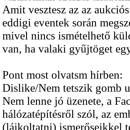
Amit vesztesz az az aukció
eddigi eventek során megsze
mivel nincs ismételhető kü
van, ha valaki gyűjtöget eg
Pont most olvatsm hírben:
Dislike/Nem tetszik gomb 
Nem lenne jó üzenete, a Fac
hálózatépítésről szól, az em
(lájkoltatni) ismerőseikkel