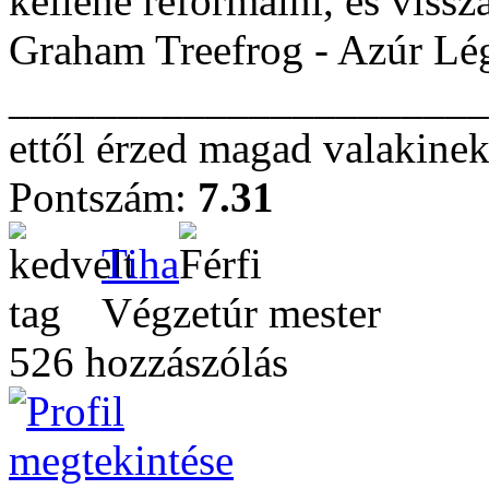
kellene reformálni, és vissz
Graham Treefrog - Azúr Lé
______________________
ettől érzed magad valakinek
Pontszám:
7.31
Tiha
Végzetúr mester
526 hozzászólás