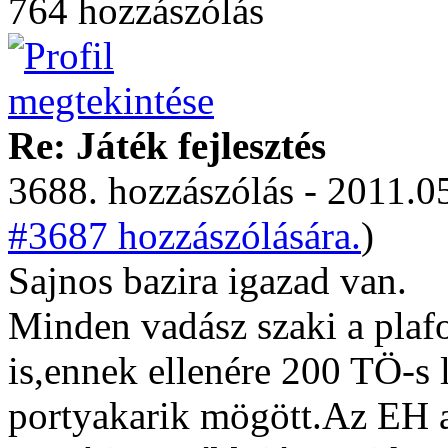
764 hozzászólás
Re: Játék fejlesztés
3688. hozzászólás - 2011.05
#3687 hozzászólására.
)
Sajnos bazira igazad van.
Minden vadász szaki a plaf
is,ennek ellenére 200 TÖ-
portyakarik mögött.Az EH 