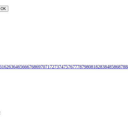
OK
61
62
63
64
65
66
67
68
69
70
71
72
73
74
75
76
77
78
79
80
81
82
83
84
85
86
87
88
!