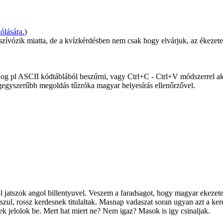
ólására.
)
zívózik miatta, de a kvízkérdésben nem csak hogy elvárjuk, az ékezetek
log pl ASCII kódtáblából beszúrni, vagy Ctrl+C - Ctrl+V módszerrel ak
egegyszerűbb megoldás tűzróka magyar helyesírás ellenőrzővel.
atszok angol billentyuvel. Veszem a faradsagot, hogy magyar ekezetes b
aszul, rossz kerdesnek titulaltak. Masnap vadaszat soran ugyan azt a ke
 jelolok be. Mert hat miert ne? Nem igaz? Masok is igy csinaljak.