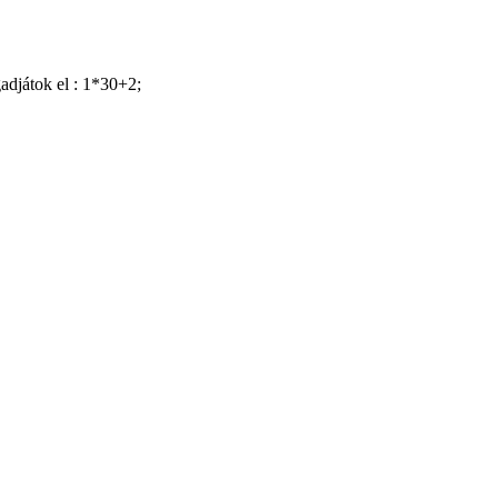
gadjátok el : 1*30+2;