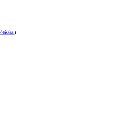
ólására.
)