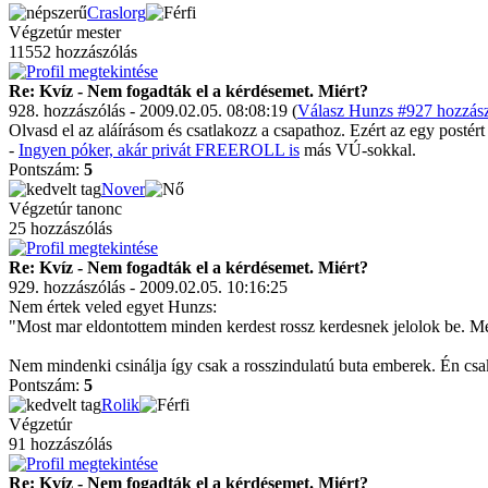
Craslorg
Végzetúr mester
11552 hozzászólás
Re: Kvíz - Nem fogadták el a kérdésemet. Miért?
928. hozzászólás - 2009.02.05. 08:08:19 (
Válasz Hunzs #927 hozzász
Olvasd el az aláírásom és csatlakozz a csapathoz. Ezért az egy postért
-
Ingyen póker, akár privát FREEROLL is
más VÚ-sokkal.
Pontszám:
5
Nover
Végzetúr tanonc
25 hozzászólás
Re: Kvíz - Nem fogadták el a kérdésemet. Miért?
929. hozzászólás - 2009.02.05. 10:16:25
Nem értek veled egyet Hunzs:
"Most mar eldontottem minden kerdest rossz kerdesnek jelolok be. Me
Nem mindenki csinálja így csak a rosszindulatú buta emberek. Én csa
Pontszám:
5
Rolik
Végzetúr
91 hozzászólás
Re: Kvíz - Nem fogadták el a kérdésemet. Miért?