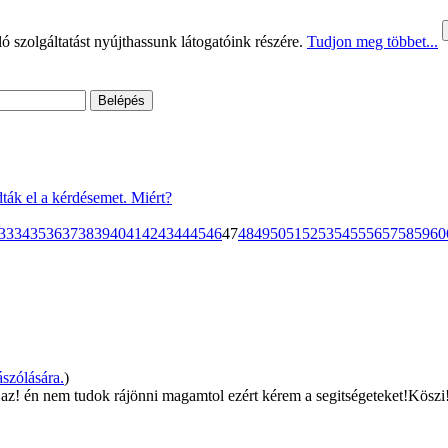
 szolgáltatást nyújthassunk látogatóink részére.
Tudjon meg többet...
ták el a kérdésemet. Miért?
33
34
35
36
37
38
39
40
41
42
43
44
45
46
47
48
49
50
51
52
53
54
55
56
57
58
59
60
szólására.
)
t az! én nem tudok rájönni magamtol ezért kérem a segitségeteket!Köszi