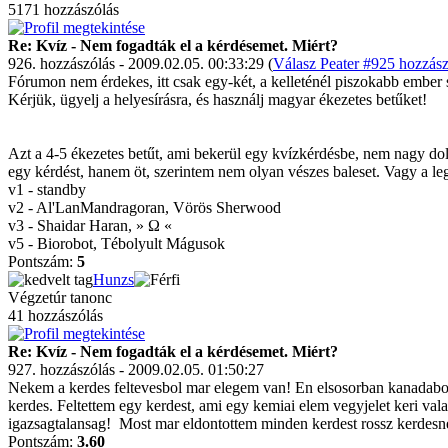
5171 hozzászólás
Re: Kvíz - Nem fogadták el a kérdésemet. Miért?
926. hozzászólás - 2009.02.05. 00:33:29 (
Válasz Peater #925 hozzász
Fórumon nem érdekes, itt csak egy-két, a kelleténél piszokabb ember s
Kérjük, ügyelj a helyesírásra, és használj magyar ékezetes betűket!
Azt a 4-5 ékezetes betűt, ami bekerül egy kvízkérdésbe, nem nagy do
egy kérdést, hanem öt, szerintem nem olyan vészes baleset. Vagy a l
v1 - standby
v2 - Al'LanMandragoran, Vörös Sherwood
v3 - Shaidar Haran, » Ω «
v5 - Biorobot, Tébolyult Mágusok
Pontszám:
5
Hunzs
Végzetúr tanonc
41 hozzászólás
Re: Kvíz - Nem fogadták el a kérdésemet. Miért?
927. hozzászólás - 2009.02.05. 01:50:27
Nekem a kerdes feltevesbol mar elegem van! En elsosorban kanadabol j
kerdes. Feltettem egy kerdest, ami egy kemiai elem vegyjelet keri val
igazsagtalansag!
Most mar eldontottem minden kerdest rossz kerdesnek
Pontszám:
3.60