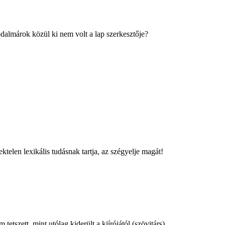
odalmárok közül ki nem volt a lap szerkesztője?
elen lexikális tudásnak tartja, az szégyelje magát!
tszett, mint utólag kiderült a kiírójától (szövitárs)