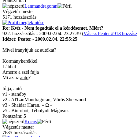
Pontszám:
5
Lanmandragoran
Végzetúr mester
5171 hozzászólás
Re: Kvíz - Nem fogadták el a kérdésemet. Miért?
922. hozzászólás - 2009.02.04. 23:27:39 (
Válasz Peater #918 hozzász
Idézet: Peater - 2009.02.04. 22:55:25
Mivel irányítjuk az autókat?
Kormánykerékkel
Lábbal
Amerre a szél
fujja
Mi az az
auto
?
fújja, autó
v1 - standby
v2 - Al'LanMandragoran, Vörös Sherwood
v3 - Shaidar Haran, » Ω «
v5 - Biorobot, Tébolyult Mágusok
Pontszám:
5
Kocos
Végzetúr mester
7685 hozzászólás