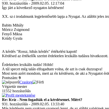
930. hozzászólás - 2009.02.05. 12:17:04
Így járt a következő nyugatos kérdésem!
XX. sz-i irodalmunk legjelentősebb lapja a Nyugat. Az alábbi jeles ir
Babits Mihály
Móricz Zsigmond
Fenyő Miksa
Krúdy Gyula
A kérdés "Rossz, hibás kérdés" értékelést kapott!
Kérdésed az értékelők szerint érdektelen lexikális tudásra hivatkozott.
Érdektelen lexikális tudás! Höhh!
A túl specet még talán elfogadtam volna, de azt is csak duzzogva!
Most nem azért mondom, mert az én kérdésem, de aki a Nyugatot érdekt
Pontszám:
9
Craslorg
Végzetúr mester
11552 hozzászólás
Re: Kvíz - Nem fogadták el a kérdésemet. Miért?
931. hozzászólás - 2009.02.05. 13:33:40
Más kérdésein nem szoktam szomorú lenni, de az alábbi valakinek nem te