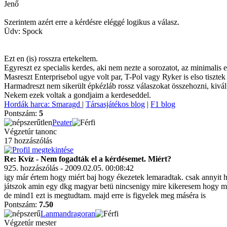
Jenő
Szerintem azért erre a kérdésre eléggé logikus a válasz.
Üdv: Spock
Ezt en (is) rosszra ertekeltem.
Egyreszt ez specialis kerdes, aki nem nezte a sorozatot, az minimalis es
Masreszt Enterprisebol ugye volt par, T-Pol vagy Ryker is elso tisztek
Harmadreszt nem sikerült épkézláb rossz válaszokat összehozni, kivá
Nekem ezek voltak a gondjaim a kerdeseddel.
Hordák harca: Smaragd
|
Társasjátékos blog
|
F1 blog
Pontszám:
5
Peater
Végzetúr tanonc
17 hozzászólás
Re: Kvíz - Nem fogadták el a kérdésemet. Miért?
925. hozzászólás - 2009.02.05. 00:08:42
igy már értem hogy miért baj hogy ékezetek lemaradtak. csak annyit ho
játszok amin egy dkg magyar betü nincsenigy mire kikeresem hogy mei
de mind1 ezt is megtudtam. majd erre is figyelek meg máséra is
Pontszám:
7.50
Lanmandragoran
Végzetúr mester