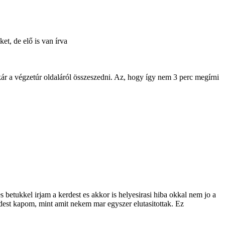
et, de elő is van írva
ár a végzetúr oldaláról összeszedni. Az, hogy így nem 3 perc megírni
etukkel irjam a kerdest es akkor is helyesirasi hiba okkal nem jo a
rdest kapom, mint amit nekem mar egyszer elutasitottak. Ez