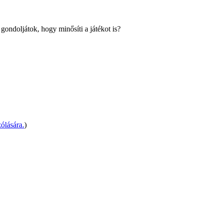
ondoljátok, hogy minősíti a játékot is?
ólására.
)