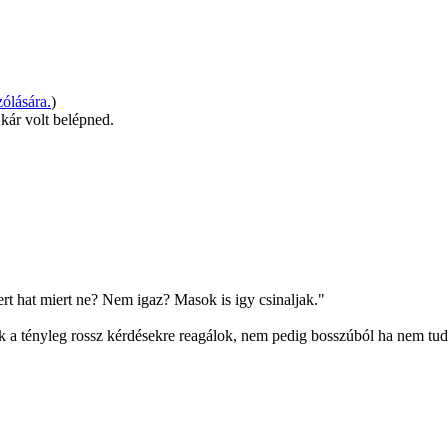
ólására.
)
 kár volt belépned.
rt hat miert ne? Nem igaz? Masok is igy csinaljak."
k a tényleg rossz kérdésekre reagálok, nem pedig bosszúból ha nem tud