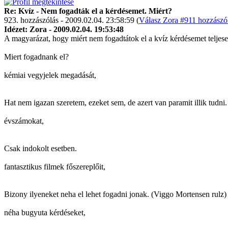
Re: Kvíz - Nem fogadták el a kérdésemet. Miért?
923. hozzászólás - 2009.02.04. 23:58:59 (
Válasz Zora #911 hozzászól
Idézet: Zora - 2009.02.04. 19:53:48
A magyarázat, hogy miért nem fogadtátok el a kvíz kérdésemet teljesen
Miert fogadnank el?
kémiai vegyjelek megadását,
Hat nem igazan szeretem, ezeket sem, de azert van paramit illik tudni. 
évszámokat,
Csak indokolt esetben.
fantasztikus filmek főszereplőit,
Bizony ilyeneket neha el lehet fogadni jonak. (Viggo Mortensen rulz)
néha bugyuta kérdéseket,