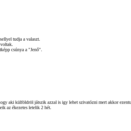
ellyel tudja a valaszt.
 voltak.
ltképp csúnya a "Jenő".
gy aki külföldröl játszik azzal is igy lehet szivatózni mert akkor ezen
k az ékezetes letelik 2 hét.