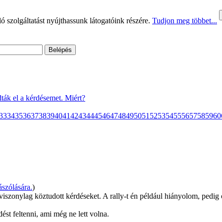
 szolgáltatást nyújthassunk látogatóink részére.
Tudjon meg többet...
ták el a kérdésemet. Miért?
33
34
35
36
37
38
39
40
41
42
43
44
45
46
47
48
49
50
51
52
53
54
55
56
57
58
59
60
szólására.
)
iszonylag köztudott kérdéseket. A rally-t én például hiányolom, pedig 
st feltenni, ami még ne lett volna.