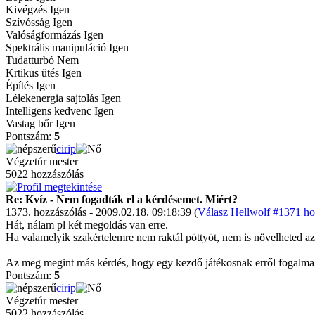
Kivégzés Igen
Szívósság Igen
Valóságformázás Igen
Spektrális manipuláció Igen
Tudatturbó Nem
Krtikus ütés Igen
Építés Igen
Lélekenergia sajtolás Igen
Intelligens kedvenc Igen
Vastag bőr Igen
Pontszám:
5
cirip
Végzetúr mester
5022 hozzászólás
Re: Kvíz - Nem fogadták el a kérdésemet. Miért?
1373. hozzászólás - 2009.02.18. 09:18:39 (
Válasz Hellwolf #1371 ho
Hát, nálam pl két megoldás van erre.
Ha valamelyik szakértelemre nem raktál pöttyöt, nem is növelheted az
Az meg megint más kérdés, hogy egy kezdő játékosnak erről fogalma 
Pontszám:
5
cirip
Végzetúr mester
5022 hozzászólás