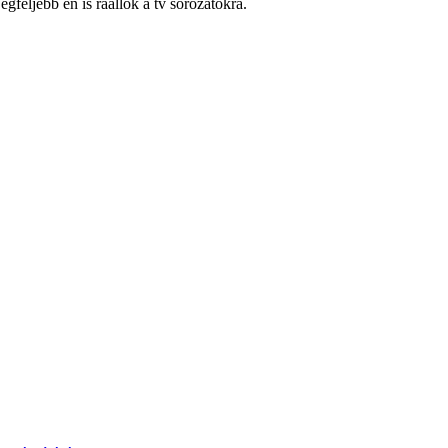
eljebb én is ráállok a tv sorozatokra.