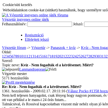
Cookie/süti kezelés
Weboldalainkon cookie-kat (sütiket) használunk, hogy személyre szóló
Végzetúr ingyenes online játék
Felhasználónév:
Jelszó:
Regisztráció
Elfelejtett jelszó
Végzetúr fórum
->
Végzetúr
->
Panaszok + kvíz
->
Kvíz - Nem fogad
Oldal:
1
2
3
4
5
6
7
8
9
10
11
12
13
14
15
16
17
18
19
20
21
22
23
24
25
26
27
28
29
30
31
32
Szerző
Topic neve:
Kvíz - Nem fogadták el a kérdésemet. Miért?
Lanmandragoran
Végzetúr mester
5171 hozzászólás
Re: Kvíz - Nem fogadták el a kérdésemet. Miért?
1361. hozzászólás - 2009.02.17. 20:11:16 (
Válasz Pocko #1358 hozzá
Nem kell teljesen hanyagolni, csak lényeg hogy nagyon pontosan, és v
ott van például a le mans-i 24 órás futam...
Talmácsival, és Rossival kapcsolatban viszont már nehéz olyan jó kérdé