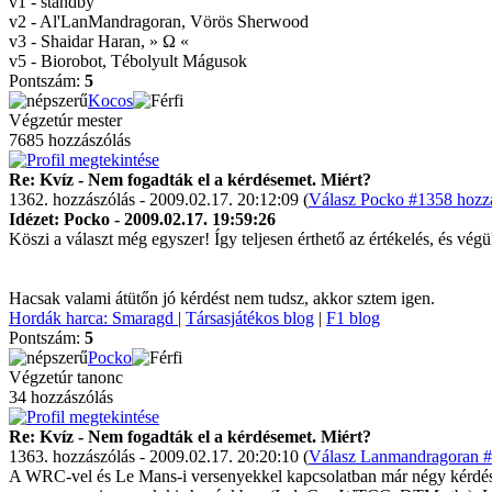
v1 - standby
v2 - Al'LanMandragoran, Vörös Sherwood
v3 - Shaidar Haran, » Ω «
v5 - Biorobot, Tébolyult Mágusok
Pontszám:
5
Kocos
Végzetúr mester
7685 hozzászólás
Re: Kvíz - Nem fogadták el a kérdésemet. Miért?
1362. hozzászólás - 2009.02.17. 20:12:09 (
Válasz Pocko #1358 hozzá
Idézet: Pocko - 2009.02.17. 19:59:26
Köszi a választ még egyszer! Így teljesen érthető az értékelés, és v
Hacsak valami átütőn jó kérdést nem tudsz, akkor sztem igen.
Hordák harca: Smaragd
|
Társasjátékos blog
|
F1 blog
Pontszám:
5
Pocko
Végzetúr tanonc
34 hozzászólás
Re: Kvíz - Nem fogadták el a kérdésemet. Miért?
1363. hozzászólás - 2009.02.17. 20:20:10 (
Válasz Lanmandragoran #
A WRC-vel és Le Mans-i versenyekkel kapcsolatban már négy kérdést '