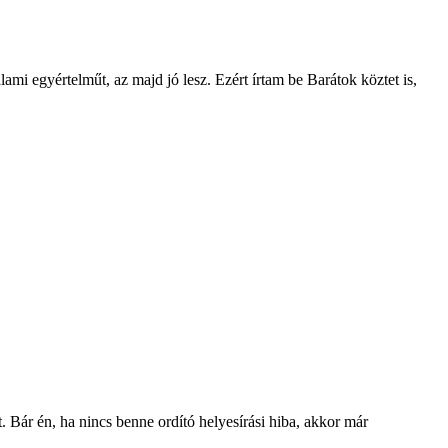
mi egyértelműt, az majd jó lesz. Ezért írtam be Barátok köztet is,
. Bár én, ha nincs benne ordító helyesírási hiba, akkor már