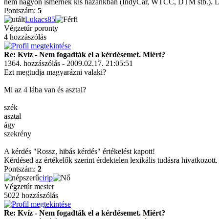
nem nagyon ismernek kis hazánkban (IndyCar, WTCC, DTM stb.). Legf
Pontszám:
5
Lukacs85
Végzetúr poronty
4 hozzászólás
Re: Kvíz - Nem fogadták el a kérdésemet. Miért?
1364. hozzászólás - 2009.02.17. 21:05:51
Ezt megtudja magyarázni valaki?
Mi az 4 lába van és asztal?
szék
asztal
ágy
szekrény
A kérdés "Rossz, hibás kérdés" értékelést kapott!
Kérdésed az értékelők szerint érdektelen lexikális tudásra hivatkozott.
Pontszám:
2
cirip
Végzetúr mester
5022 hozzászólás
Re: Kvíz - Nem fogadták el a kérdésemet. Miért?