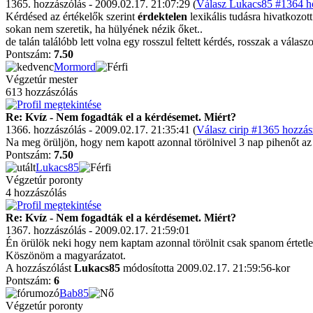
1365. hozzászólás - 2009.02.17. 21:07:29 (
Válasz Lukacs85 #1364 ho
Kérdésed az értékelők szerint
érdektelen
lexikális tudásra hivatkozott
sokan nem szeretik, ha hülyének nézik őket..
de talán találóbb lett volna egy rosszul feltett kérdés, rosszak a válasz
Pontszám:
7.50
Mormord
Végzetúr mester
613 hozzászólás
Re: Kvíz - Nem fogadták el a kérdésemet. Miért?
1366. hozzászólás - 2009.02.17. 21:35:41 (
Válasz cirip #1365 hozzás
Na meg örüljön, hogy nem kapott azonnal törölnivel 3 nap pihenőt az 
Pontszám:
7.50
Lukacs85
Végzetúr poronty
4 hozzászólás
Re: Kvíz - Nem fogadták el a kérdésemet. Miért?
1367. hozzászólás - 2009.02.17. 21:59:01
Én örülök neki hogy nem kaptam azonnal törölnit csak spanom értetlen
Köszönöm a magyarázatot.
A hozzászólást
Lukacs85
módosította 2009.02.17. 21:59:56-kor
Pontszám:
6
Bab85
Végzetúr poronty