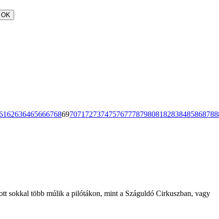
OK
61
62
63
64
65
66
67
68
69
70
71
72
73
74
75
76
77
78
79
80
81
82
83
84
85
86
87
88
ott sokkal több múlik a pilótákon, mint a Száguldó Cirkuszban, vagy