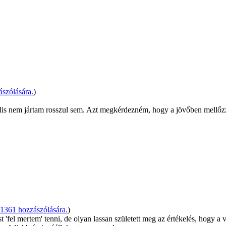
szólására.
)
égülis nem jártam rosszul sem. Azt megkérdezném, hogy a jövőben mellőz
1361 hozzászólására.
)
fel mertem' tenni, de olyan lassan született meg az értékelés, hogy a 