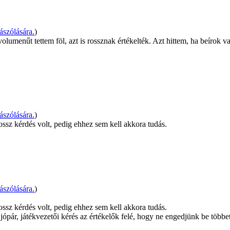
szólására.
)
enűt tettem föl, azt is rossznak értékelték. Azt hittem, ha beírok vala
szólására.
)
ssz kérdés volt, pedig ehhez sem kell akkora tudás.
szólására.
)
ssz kérdés volt, pedig ehhez sem kell akkora tudás.
ópár, játékvezetői kérés az értékelők felé, hogy ne engedjünk be többet