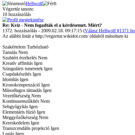
Hellwolf
Végzetúr tanonc
10 hozzászólás
Re: Kvíz - Nem fogadták el a kérdésemet. Miért?
1372. hozzászólás - 2009.02.18. 09:17:15 (
Válasz Hellwolf #1371 ho
Az alábbi listát a http://vegzetur.wikidot.com/ oldalról másoltam ki
Szakértelem Turbózható
Tanulás Nem
Szubtéri érzékelés Nem
Kreatív affinitás Igen
Szinguláris ismeretek Igen
Csapdakészítés Igen
Idomítás Igen
Kronokompenzáció Igen
Másodlagos támadás Igen
Vezetőkészség Nem
Kontinuumszűkítés Nem
Sebgyógyítás Igen
Elementáris fúzió Igen
Meggyőzőkészség Nem
Kereskedelem Igen
Transzcendális projekció Igen
Lopás Igen