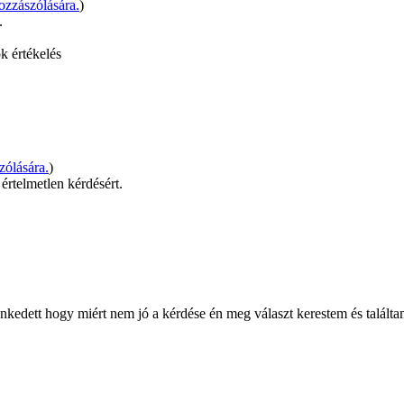
zzászólására.
)
.
ok értékelés
zólására.
)
értelmetlen kérdésért.
kedett hogy miért nem jó a kérdése én meg választ kerestem és találta