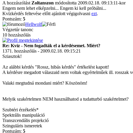
A hozzászólást
Zoltanszon
módosította 2009.02.18. 09:13:11-kor
Engem nem lehet elképzelni... Engem ki kell próbálni...
Kvízkérdés feltevése előtt ajánlott végigolvasni
ezt
.
Pontszám:
5
Hellwolf
Végzetúr tanonc
10 hozzászólás
Re: Kvíz - Nem fogadták el a kérdésemet. Miért?
1371. hozzászólás - 2009.02.18. 09:15:21
Sziasztok!
Az alábbi kérdés "Rossz, hibás kérdés" értékelést kapott!
A kérdésre megadott válaszaid nem voltak egyértelműek ill. rosszak v
Valaki megtudná mondani miért? Köszönöm!
Melyik szakértelmen NEM használhatod a tudatturbó szakértelmet?
Szubtéri érzékelés*
Spektrális manipuláció
Transzcendális projekció
Szinguláris ismeretek
Pontszám:
5