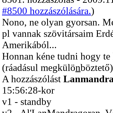
#8500 hozzászólására.
)
Nono, ne olyan gyorsan. M
pl vannak szövitársaim Erdé
Amerikából...
Honnan kéne tudni hogy te
(ráadásul megkülö
n
böztető)
A hozzászólást
Lanmandra
15:56:28-kor
v1 - standby
v2 - Al'LanMandragoran, 