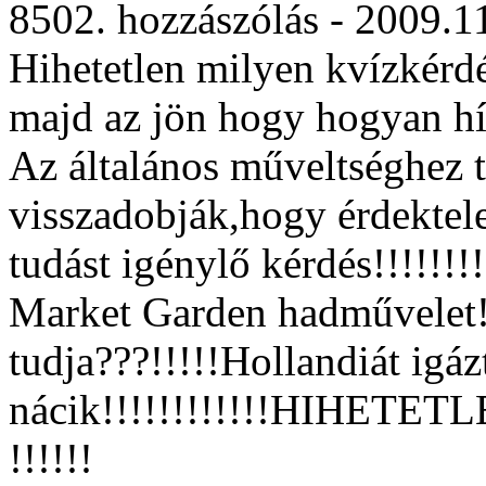
8502. hozzászólás - 2009.1
Hihetetlen milyen kvízkérdé
majd az jön hogy hogyan hív
Az általános műveltséghez 
visszadobják,hogy érdektele
tudást igénylő kérdés!!!!!!!!
Market Garden hadművelet!
tudja???!!!!!Hollandiát igáz
nácik!!!!!!!!!!!!HIHETETLEN!!!
!!!!!!