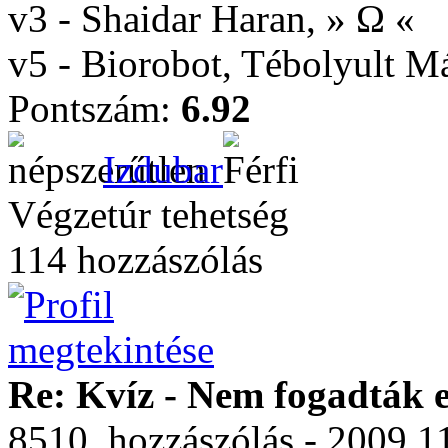
v3 - Shaidar Haran, » Ω «
v5 - Biorobot, Tébolyult 
Pontszám:
6.92
Izdubar
Végzetúr tehetség
114 hozzászólás
Re: Kvíz - Nem fogadták e
8510. hozzászólás - 2009.1