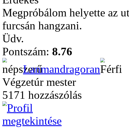
Megpróbálom helyette az u
furcsán hangzani.
Üdv.
Pontszám:
8.76
Lanmandragoran
Végzetúr mester
5171 hozzászólás