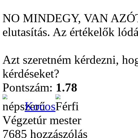
NO MINDEGY, VAN AZÓT
elutasítás. Az értékelők ló
Azt szeretném kérdezni, hog
kérdéseket?
Pontszám:
1.78
Kocos
Végzetúr mester
7685 hozzászólás