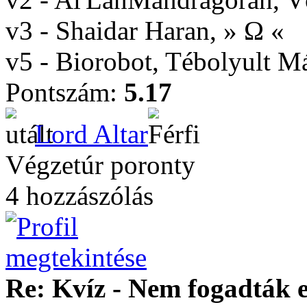
v3 - Shaidar Haran, » Ω «
v5 - Biorobot, Tébolyult 
Pontszám:
5.17
Lord Altar
Végzetúr poronty
4 hozzászólás
Re: Kvíz - Nem fogadták e