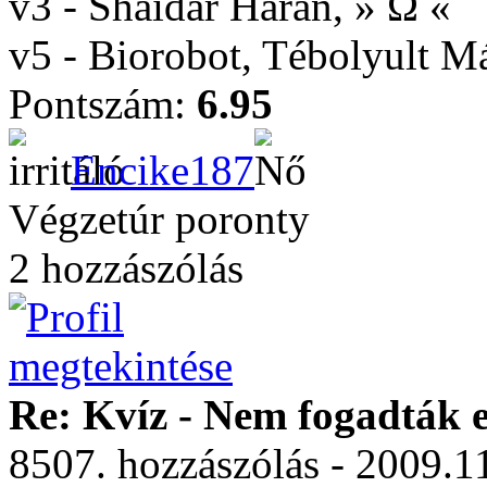
v3 - Shaidar Haran, » Ω «
v5 - Biorobot, Tébolyult 
Pontszám:
6.95
Encike187
Végzetúr poronty
2 hozzászólás
Re: Kvíz - Nem fogadták e
8507. hozzászólás - 2009.1