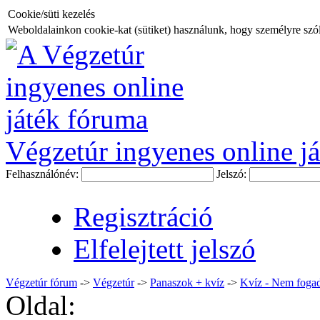
Cookie/süti kezelés
Weboldalainkon cookie-kat (sütiket) használunk, hogy személyre szóló
Végzetúr ingyenes online já
Felhasználónév:
Jelszó:
Regisztráció
Elfelejtett jelszó
Végzetúr fórum
->
Végzetúr
->
Panaszok + kvíz
->
Kvíz - Nem fogad
Oldal: