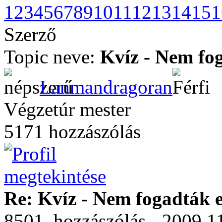
1
2
3
4
5
6
7
8
9
10
11
12
13
14
15
1
Szerző
Topic neve:
Kvíz - Nem fog
Lanmandragoran
Végzetúr mester
5171 hozzászólás
Re: Kvíz - Nem fogadták e
8501. hozzászólás - 2009.11