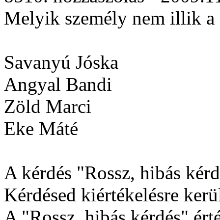
Melyik személy nem illik a
Savanyú Jóska
Angyal Bandi
Zöld Marci
Eke Máté
A kérdés "Rossz, hibás kérdé
Kérdésed kiértékelésre kerül
A "Rossz, hibás kérdés" érté