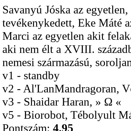
Savanyú Jóska az egyetlen,
tevékenykedett, Eke Máté az
Marci az egyetlen akit fela
aki nem élt a XVIII. század
nemesi származású, soroljam
v1 - standby
v2 - Al'LanMandragoran, 
v3 - Shaidar Haran, » Ω «
v5 - Biorobot, Tébolyult 
Pontszám:
4.95