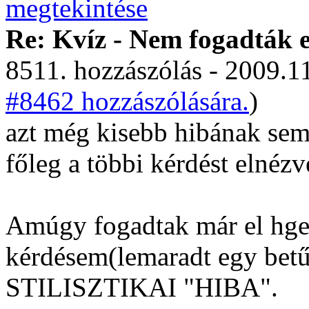
Re: Kvíz - Nem fogadták e
8511. hozzászólás - 2009.11
#8462 hozzászólására.
)
azt még kisebb hibának sem
főleg a többi kérdést elnézv
Amúgy fogadtak már el hgel
kérdésem(lemaradt egy betű
STILISZTIKAI "HIBA".