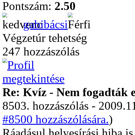
Pontszám:
2.50
gabibácsi
Végzetúr tehetség
247 hozzászólás
Re: Kvíz - Nem fogadták e
8503. hozzászólás - 2009.11
#8500 hozzászólására.
)
Ráadásul helyesírási hiba i