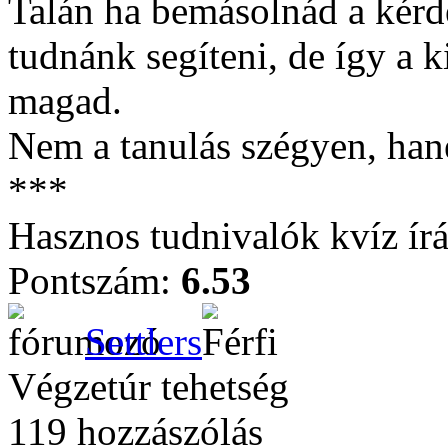
Talán ha bemásolnád a kérd
tudnánk segíteni, de így a 
magad.
Nem a tanulás szégyen, han
***
Hasznos tudnivalók kvíz ír
Pontszám:
6.53
Settlers
Végzetúr tehetség
119 hozzászólás