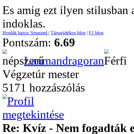
Es amig ezt ilyen stilusban
indoklas.
Hordák harca: Smaragd
|
Társasjátékos blog
|
F1 blog
Pontszám:
6.69
Lanmandragoran
Végzetúr mester
5171 hozzászólás
Re: Kvíz - Nem fogadták e