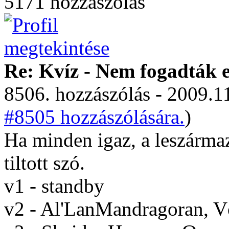
5171 hozzászólás
Re: Kvíz - Nem fogadták e
8506. hozzászólás - 2009.11
#8505 hozzászólására.
)
Ha minden igaz, a leszármaz
tiltott szó.
v1 - standby
v2 - Al'LanMandragoran, 