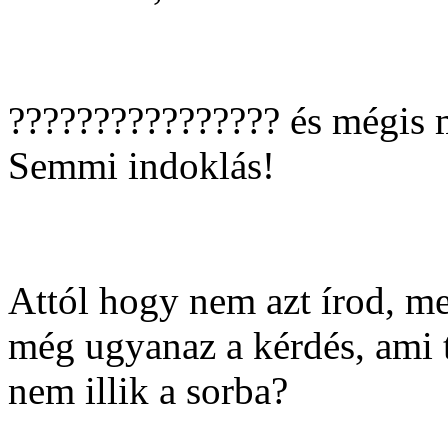
???????????????? és mégis m
Semmi indoklás!
Attól hogy nem azt írod, me
még ugyanaz a kérdés, ami t
nem illik a sorba?