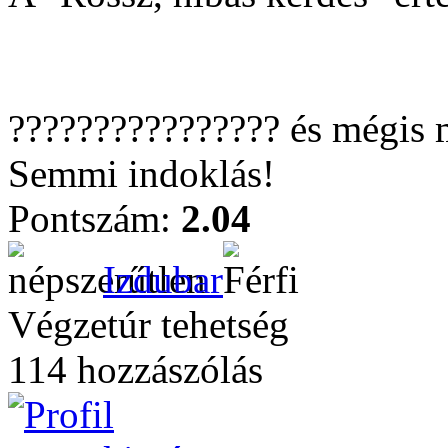
???????????????? és mégis m
Semmi indoklás!
Pontszám:
2.04
Izdubar
Végzetúr tehetség
114 hozzászólás