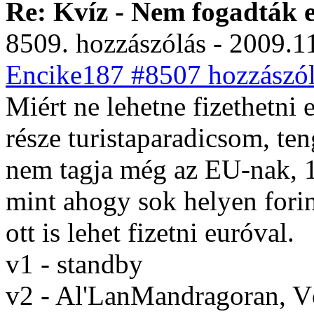
Re: Kvíz - Nem fogadták e
8509. hozzászólás - 2009.11
Encike187 #8507 hozzászól
Miért ne lehetne fizethetni
része turistaparadicsom, te
nem tagja még az EU-nak, 1
mint ahogy sok helyen fori
ott is lehet fizetni euróval.
v1 - standby
v2 - Al'LanMandragoran, 