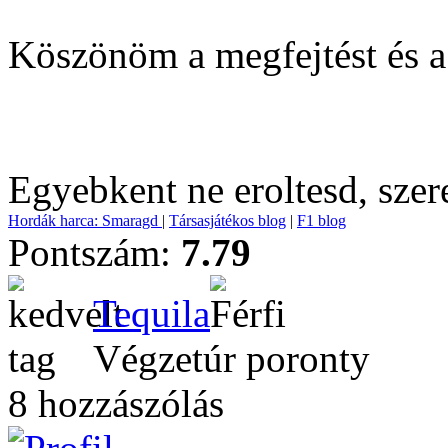
Köszönöm a megfejtést és a
Egyebkent ne eroltesd, szer
Hordák harca: Smaragd
|
Társasjátékos blog
|
F1 blog
Pontszám:
7.79
Tequila
Végzetúr poronty
8 hozzászólás