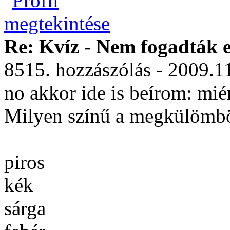
Re: Kvíz - Nem fogadták e
8515. hozzászólás - 2009.1
no akkor ide is beírom: mié
Milyen színű a megkülömböz
piros
kék
sárga