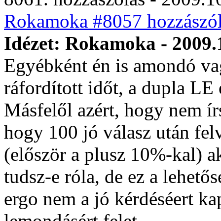
Rokamoka #8057 hozzászól
Idézet: Rokamoka - 2009.
Egyébként én is amondó va
ráfordított időt, a dupla LE
Másfelől azért, hogy nem írs
hogy 100 jó válasz után fel
(először a plusz 10%-kal) 
tudsz-e róla, de ez a lehető
ergo nem a jó kérdéséert ka
lemondásért felet.