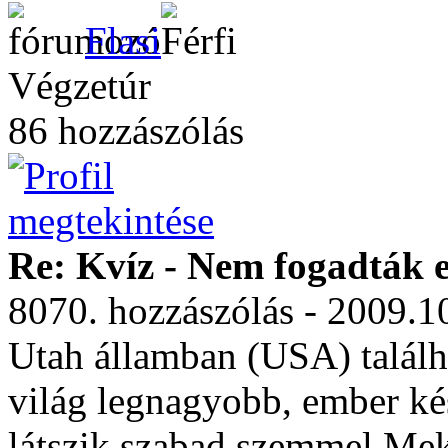
Flasi
Végzetúr
86 hozzászólás
Re: Kvíz - Nem fogadták e
8070. hozzászólás - 2009.1
Utah államban (USA) talál
világ legnagyobb, ember kés
látszik szabad szemmel.Me