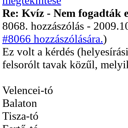
Re: Kvíz - Nem fogadták e
8068. hozzászólás - 2009.10
#8066 hozzászólására.
)
Ez volt a kérdés (helyesírás
felsorólt tavak közűl, mely
Velencei-tó
Balaton
Tisza-tó