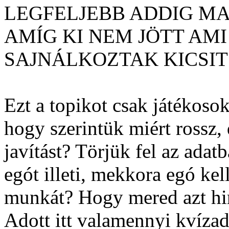
LEGFELJEBB ADDIG M
AMÍG KI NEM JÖTT AMI
SAJNÁLKOZTAK KICSIT 
Ezt a topikot csak játékoso
hogy szerintük miért rossz,
javítást? Törjük fel az adat
egót illeti, mekkora egó kel
munkát? Hogy mered azt hi
Adott itt valamennyi kvízad