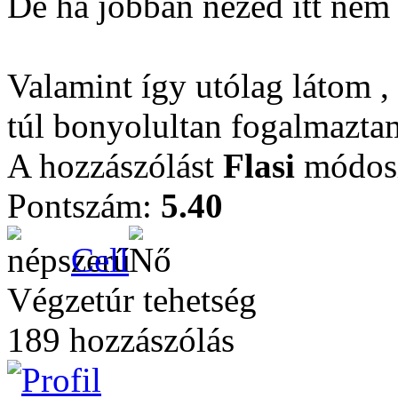
De ha jobban nézed itt nem 
Valamint így utólag látom ,
túl bonyolultan fogalmazta
A hozzászólást
Flasi
módosí
Pontszám:
5.40
Cell
Végzetúr tehetség
189 hozzászólás