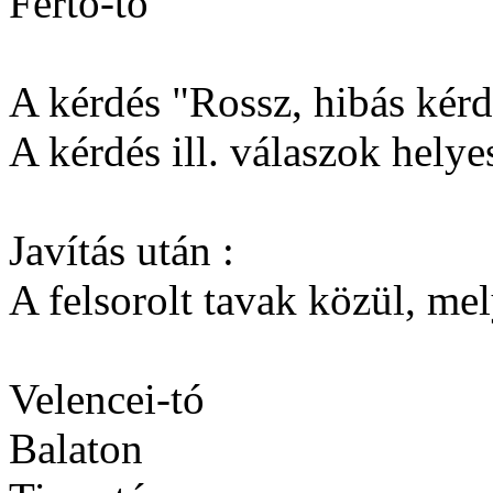
Fertő-tó
A kérdés "Rossz, hibás kérdé
A kérdés ill. válaszok helyes
Javítás után :
A felsorolt tavak közül, me
Velencei-tó
Balaton