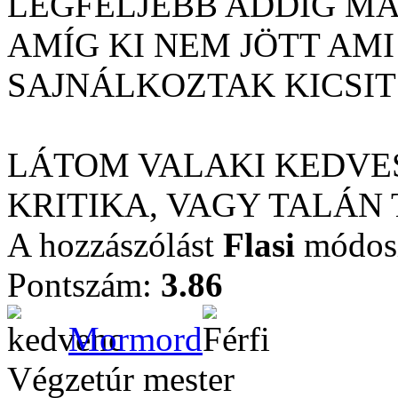
LEGFELJEBB ADDIG M
AMÍG KI NEM JÖTT AMI
SAJNÁLKOZTAK KICSIT 
LÁTOM VALAKI KEDVES
KRITIKA, VAGY TALÁN 
A hozzászólást
Flasi
módosí
Pontszám:
3.86
Mormord
Végzetúr mester