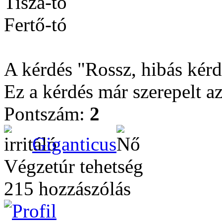
Tisza-tó
Fertő-tó
A kérdés "Rossz, hibás kérdé
Ez a kérdés már szerepelt a
Pontszám:
2
Giganticus
Végzetúr tehetség
215 hozzászólás