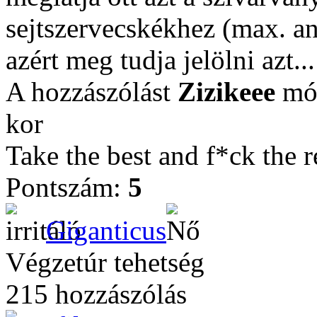
sejtszervecskékhez (max. an
azért meg tudja jelölni azt...
A hozzászólást
Zizikeee
mód
kor
Take the best and f*ck the r
Pontszám:
5
Giganticus
Végzetúr tehetség
215 hozzászólás