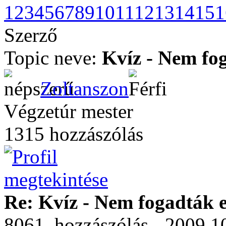
1
2
3
4
5
6
7
8
9
10
11
12
13
14
15
1
Szerző
Topic neve:
Kvíz - Nem fog
Zoltanszon
Végzetúr mester
1315 hozzászólás
Re: Kvíz - Nem fogadták e
8061. hozzászólás - 2009.10