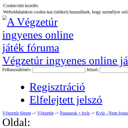
Cookie/süti kezelés
Weboldalainkon cookie-kat (sütiket) használunk, hogy személyre szóló
Végzetúr ingyenes online já
Felhasználónév:
Jelszó:
Regisztráció
Elfelejtett jelszó
Végzetúr fórum
->
Végzetúr
->
Panaszok + kvíz
->
Kvíz - Nem fogad
Oldal: