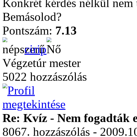
Konkrét kérdés nélkül nem 
Bemásolod?
Pontszám:
7.13
cirip
Végzetúr mester
5022 hozzászólás
Re: Kvíz - Nem fogadták e
8067. hozzászólás - 2009.10