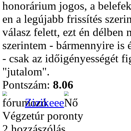
honorárium jogos, a belefekt
en a legújabb frissítés szeri
válasz felett, ezt én délben
szerintem - bármennyire is é
- csak az időigényességét f
"jutalom".
Pontszám:
8.06
Zizikeee
Végzetúr poronty
2 hozzászólás