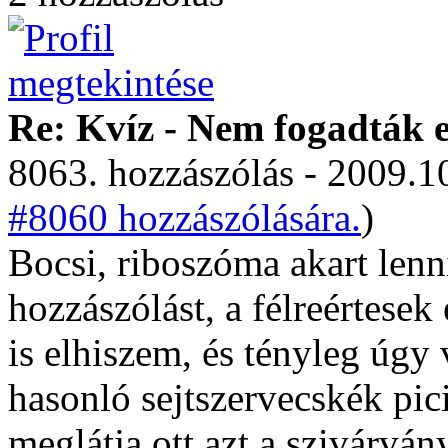
Re: Kvíz - Nem fogadták e
8063. hozzászólás - 2009.10
#8060 hozzászólására.
)
Bocsi, riboszóma akart lenni
hozzászólást, a félreértesek
is elhiszem, és tényleg úg
hasonló sejtszervecskék pic
meglátja ott azt a szivárvá