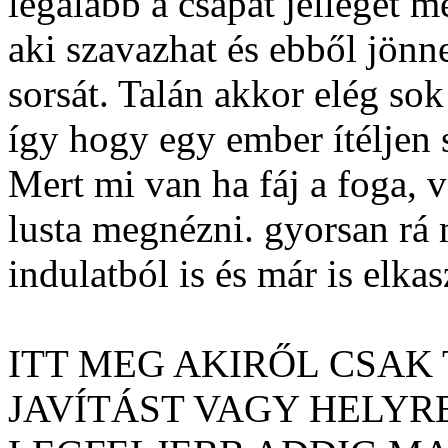
legalább a csapat jellegét 
aki szavazhat és ebből jönn
sorsát. Talán akkor elég so
így hogy egy ember ítéljen
Mert mi van ha fáj a foga, 
lusta megnézni. gyorsan rá
indulatból is és már is elkas
ITT MEG AKIRŐL CSAK 
JAVÍTÁST VAGY HELYR