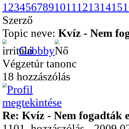
1
2
3
4
5
6
7
8
9
10
11
12
13
14
15
1
Szerző
Topic neve:
Kvíz - Nem fog
Gabbby
Végzetúr tanonc
18 hozzászólás
Re: Kvíz - Nem fogadták e
1101. hozzászólás - 2009.02