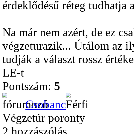
érdeklődésű réteg tudhatja a
Na már nem azért, de ez csa
végzeturazik... Útálom az i
tudják a választ rossz érté
LE-t
Pontszám:
5
Csobanc
Végzetúr poronty
2 hozzászólás