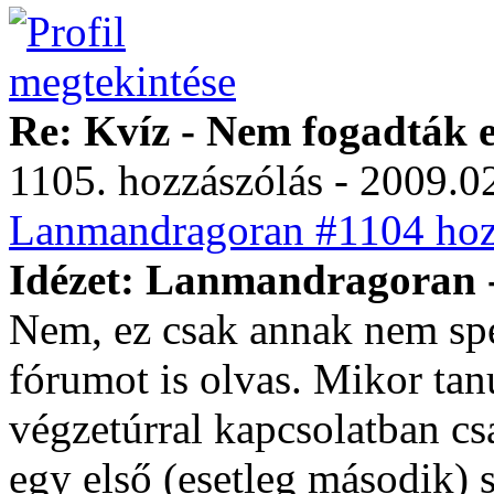
Re: Kvíz - Nem fogadták e
1105. hozzászólás - 2009.02
Lanmandragoran #1104 hozz
Idézet: Lanmandragoran -
Nem, ez csak annak nem spec
fórumot is olvas. Mikor ta
végzetúrral kapcsolatban cs
egy első (esetleg második) 