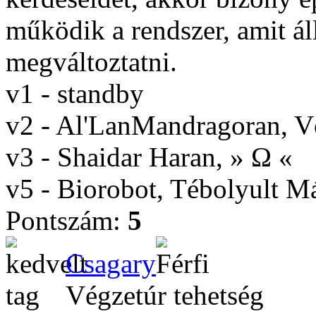
működik a rendszer, amit ál
megváltoztatni.
v1 - standby
v2 - Al'LanMandragoran, 
v3 - Shaidar Haran, » Ω «
v5 - Biorobot, Tébolyult 
Pontszám:
5
Csagary
Végzetúr tehetség