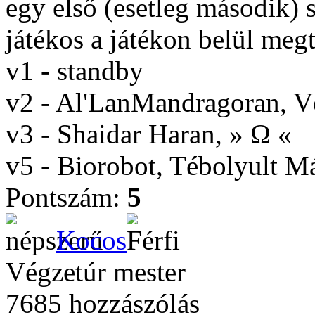
egy első (esetleg második) 
játékos a játékon belül megta
v1 - standby
v2 - Al'LanMandragoran, 
v3 - Shaidar Haran, » Ω «
v5 - Biorobot, Tébolyult 
Pontszám:
5
Kocos
Végzetúr mester
7685 hozzászólás