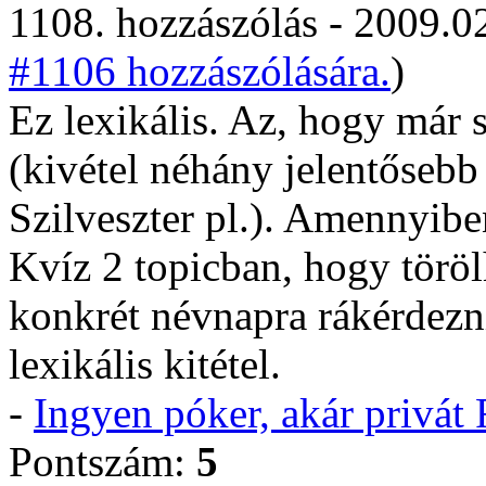
1108. hozzászólás - 2009.02
#1106 hozzászólására.
)
Ez lexikális. Az, hogy már 
(kivétel néhány jelentősebb
Szilveszter pl.). Amennyiben
Kvíz 2 topicban, hogy törö
konkrét névnapra rákérdezn
lexikális kitétel.
-
Ingyen póker, akár privá
Pontszám:
5