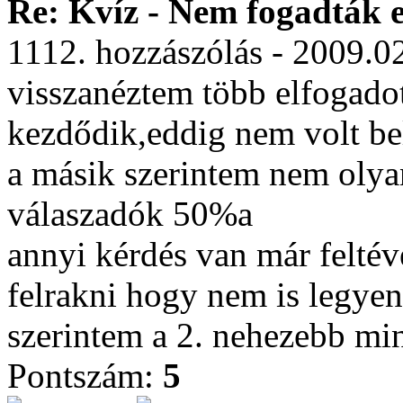
Re: Kvíz - Nem fogadták e
1112. hozzászólás - 2009.0
visszanéztem több elfogadot
kezdődik,eddig nem volt be
a másik szerintem nem olya
válaszadók 50%a
annyi kérdés van már felté
felrakni hogy nem is legyen
szerintem a 2. nehezebb min
Pontszám:
5