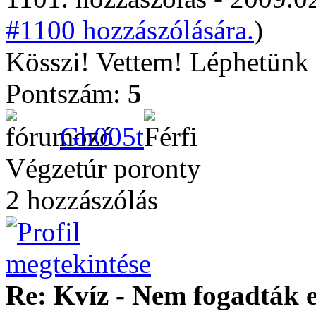
#1100 hozzászólására.
)
Kösszi! Vettem! Léphetünk
Pontszám:
5
Gh005t
Végzetúr poronty
2 hozzászólás
Re: Kvíz - Nem fogadták e