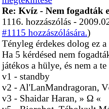
Re: Kvíz - Nem fogadták e
1116. hozzászólás - 2009.02
#1115 hozzászólására.
)
Tényleg érdekes dolog ez a 
Ha 5 kérdésed nem fogadták 
játékos a hülye, és nem a te
v1 - standby
v2 - Al'LanMandragoran, 
v3 - Shaidar Haran, » Ω «