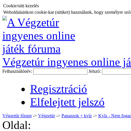
Cookie/süti kezelés
Weboldalainkon cookie-kat (sütiket) használunk, hogy személyre szóló
Végzetúr ingyenes online já
Felhasználónév:
Jelszó:
Regisztráció
Elfelejtett jelszó
Végzetúr fórum
->
Végzetúr
->
Panaszok + kvíz
->
Kvíz - Nem fogad
Oldal: