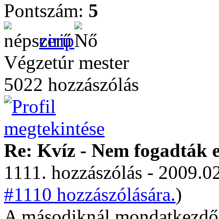
Pontszám:
5
cirip
Végzetúr mester
5022 hozzászólás
Re: Kvíz - Nem fogadták e
1111. hozzászólás - 2009.02
#1110 hozzászólására.
)
A másodiknál mondatkezdő n