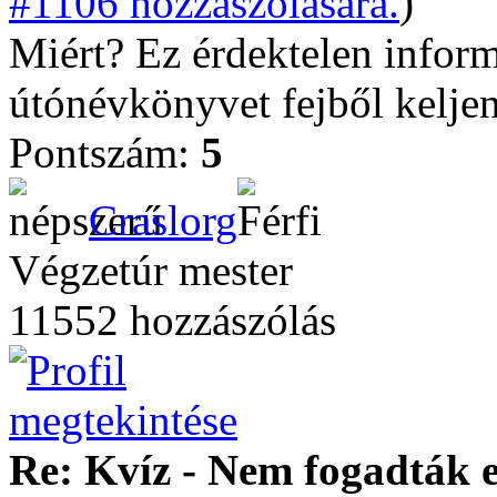
#1106 hozzászólására.
)
Miért? Ez érdektelen infor
útónévkönyvet fejből kelje
Pontszám:
5
Craslorg
Végzetúr mester
11552 hozzászólás
Re: Kvíz - Nem fogadták e