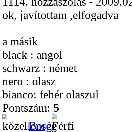
1114. hozzászólás - 2009.0
ok, javítottam ,elfogadva
a másik
black : angol
schwarz : német
nero : olasz
bianco: fehér olaszul
Pontszám:
5
Borg