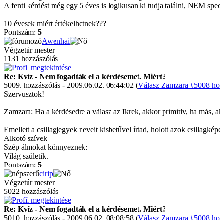
A fenti kérdést még egy 5 éves is logikusan ki tudja találni, NEM spec
10 évesek miért értékelhetnek???
Pontszám:
5
Awenhai
Végzetúr mester
1131 hozzászólás
Re: Kvíz - Nem fogadták el a kérdésemet. Miért?
5009. hozzászólás - 2009.06.02. 06:44:02 (
Válasz Zamzara #5008 hoz
Szervusztok!
Zamzara: Ha a kérdésedre a válasz az Ikrek, akkor primitív, ha más, ak
Emellett a csillagjegyek neveit kisbetűvel írtad, holott azok csillagké
Alkotó szívek
Szép álmokat könnyeznek:
Világ születik.
Pontszám:
5
cirip
Végzetúr mester
5022 hozzászólás
Re: Kvíz - Nem fogadták el a kérdésemet. Miért?
5010. hozzászólás - 2009.06.02. 08:08:58 (
Válasz Zamzara #5008 hoz