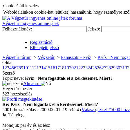
Cookie/süti kezelés
Weboldalainkon cookie-kat (sütiket) használunk, hogy személyre szóló
Végzetúr ingyenes online játék
Felhasználónév:
Jelszó:
Regisztráció
Elfelejtett jelszó
Végzetúr fórum
->
Végzetúr
->
Panaszok + kvíz
->
Kvíz - Nem fogad
Oldal:
1
2
3
4
5
6
7
8
9
10
11
12
13
14
15
16
17
18
19
20
21
22
23
24
25
26
27
28
29
30
31
32
Szerző
Topic neve:
Kvíz - Nem fogadták el a kérdésemet. Miért?
Almacsut
Végzetúr mester
523 hozzászólás
Re: Kvíz - Nem fogadták el a kérdésemet. Miért?
5001. hozzászólás - 2009.06.01. 19:53:24 (
Válasz gsziszi #5000 hozz
Ja
Tényleg...
Mondjuk pár év és az lesz