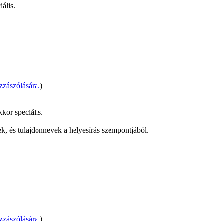
iális.
zászólására.
)
kor speciális.
pek, és tulajdonnevek a helyesírás szempontjából.
zászólására.
)