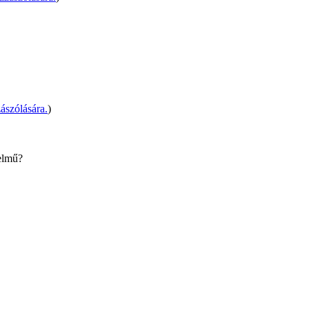
ászólására.
)
telmű?