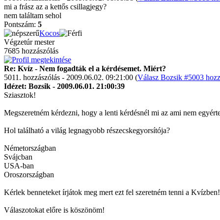
mi a frász az a kettős csillagjegy?
nem találtam sehol
Pontszám:
5
Kocos
Végzetúr mester
7685 hozzászólás
Re: Kvíz - Nem fogadták el a kérdésemet. Miért?
5011. hozzászólás - 2009.06.02. 09:21:00 (
Válasz Bozsik #5003 hozz
Idézet: Bozsik - 2009.06.01. 21:00:39
Sziasztok!
Megszeretném kérdezni, hogy a lenti kérdésnél mi az ami nem egyér
Hol található a világ legnagyobb részecskegyorsítója?
Németországban
Svájcban
USA-ban
Oroszországban
Kérlek benneteket írjátok meg mert ezt fel szeretném tenni a Kvízben!
Válaszotokat előre is köszönöm!