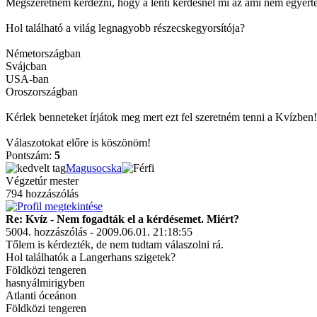
Megszeretném kérdezni, hogy a lenti kérdésnél mi az ami nem egyér
Hol található a világ legnagyobb részecskegyorsítója?
Németországban
Svájcban
USA-ban
Oroszországban
Kérlek benneteket írjátok meg mert ezt fel szeretném tenni a Kvízben!
Válaszotokat előre is köszönöm!
Pontszám:
5
Magusocska
Végzetúr mester
794 hozzászólás
Re: Kvíz - Nem fogadták el a kérdésemet. Miért?
5004. hozzászólás - 2009.06.01. 21:18:55
Tőlem is kérdezték, de nem tudtam válaszolni rá.
Hol találhatók a Langerhans szigetek?
Földközi tengeren
hasnyálmirigyben
Atlanti óceánon
Földközi tengeren