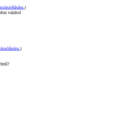
zzászólására.
)
bbat valahol
ászólására.
)
elmű?