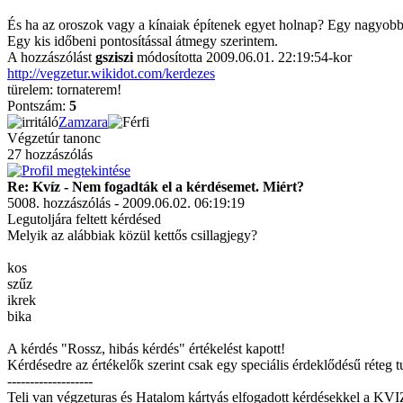
És ha az oroszok vagy a kínaiak építenek egyet holnap? Egy nagyob
Egy kis időbeni pontosítással átmegy szerintem.
A hozzászólást
gsziszi
módosította 2009.06.01. 22:19:54-kor
http://vegzetur.wikidot.com/kerdezes
türelem: tornaterem!
Pontszám:
5
Zamzara
Végzetúr tanonc
27 hozzászólás
Re: Kvíz - Nem fogadták el a kérdésemet. Miért?
5008. hozzászólás - 2009.06.02. 06:19:19
Legutoljára feltett kérdésed
Melyik az alábbiak közül kettős csillagjegy?
kos
szűz
ikrek
bika
A kérdés "Rossz, hibás kérdés" értékelést kapott!
Kérdésedre az értékelők szerint csak egy speciális érdeklődésű réteg tu
-------------------
Teli van végzeturas és Hatalom kártyás elfogadott kérdésekkel a KVI