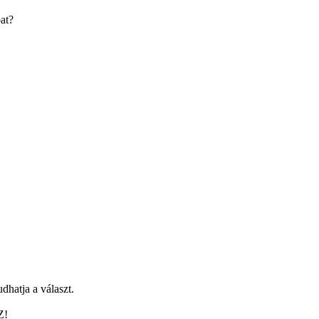
bat?
dhatja a választ.
Z!