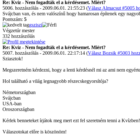
Re: Kvíz - Nem fogadták el a kérdésemet. Miért?
5006. hozzászólás - 2009.06.01. 21:55:23 (
Válasz Almacsut #5005 ho
Svájcban van, és nem valószínű hogy hamarosan építenek egy nagyo
Pontszám:
5
gsziszi
Végzetúr mester
332 hozzászólás
Re: Kvíz - Nem fogadták el a kérdésemet. Miért?
5007. hozzászólás - 2009.06.01. 22:17:14 (
Válasz Bozsik #5003 hozz
Sziasztok!
Megszeretném kérdezni, hogy a lenti kérdésnél mi az ami nem egyért
Hol található a világ legnagyobb részecskegyorsítója?
Németországban
Svájcban
USA-ban
Oroszországban
Kérlek benneteket írjátok meg mert ezt fel szeretném tenni a Kvízben!
Válaszotokat előre is köszönöm!