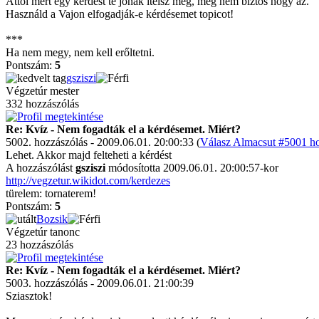
Attól mert egy kérdést te jónak ítélsz meg, még nem biztos hogy az.
Használd a Vajon elfogadják-e kérdésemet topicot!
***
Ha nem megy, nem kell erőltetni.
Pontszám:
5
gsziszi
Végzetúr mester
332 hozzászólás
Re: Kvíz - Nem fogadták el a kérdésemet. Miért?
5002. hozzászólás - 2009.06.01. 20:00:33 (
Válasz Almacsut #5001 ho
Lehet. Akkor majd felteheti a kérdést
A hozzászólást
gsziszi
módosította 2009.06.01. 20:00:57-kor
http://vegzetur.wikidot.com/kerdezes
türelem: tornaterem!
Pontszám:
5
Bozsik
Végzetúr tanonc
23 hozzászólás
Re: Kvíz - Nem fogadták el a kérdésemet. Miért?
5003. hozzászólás - 2009.06.01. 21:00:39
Sziasztok!