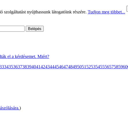
 szolgáltatást nyújthassunk látogatóink részére.
Tudjon meg többet...
ták el a kérdésemet. Miért?
33
34
35
36
37
38
39
40
41
42
43
44
45
46
47
48
49
50
51
52
53
54
55
56
57
58
59
60
ászólására.
)