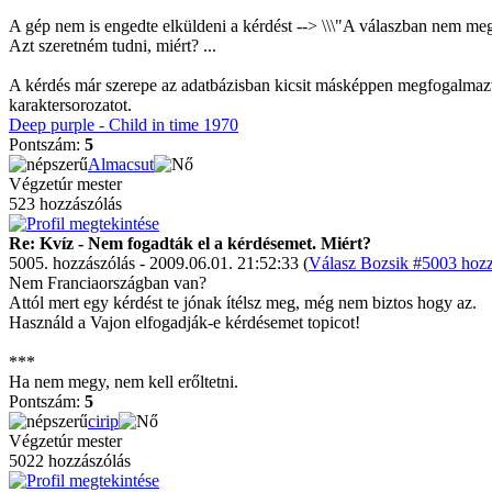
A gép nem is engedte elküldeni a kérdést --> \\\"A válaszban nem mege
Azt szeretném tudni, miért? ...
A kérdés már szerepe az adatbázisban kicsit másképpen megfogalmazva
karaktersorozatot.
Deep purple - Child in time 1970
Pontszám:
5
Almacsut
Végzetúr mester
523 hozzászólás
Re: Kvíz - Nem fogadták el a kérdésemet. Miért?
5005. hozzászólás - 2009.06.01. 21:52:33 (
Válasz Bozsik #5003 hozz
Nem Franciaországban van?
Attól mert egy kérdést te jónak ítélsz meg, még nem biztos hogy az.
Használd a Vajon elfogadják-e kérdésemet topicot!
***
Ha nem megy, nem kell erőltetni.
Pontszám:
5
cirip
Végzetúr mester
5022 hozzászólás