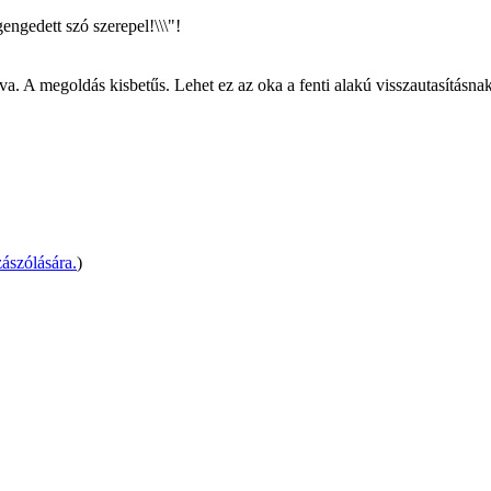
ngedett szó szerepel!\\\"!
. A megoldás kisbetűs. Lehet ez az oka a fenti alakú visszautasításn
ászólására.
)