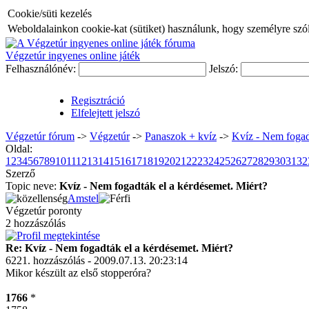
Cookie/süti kezelés
Weboldalainkon cookie-kat (sütiket) használunk, hogy személyre szóló
Végzetúr ingyenes online játék
Felhasználónév:
Jelszó:
Regisztráció
Elfelejtett jelszó
Végzetúr fórum
->
Végzetúr
->
Panaszok + kvíz
->
Kvíz - Nem fogad
Oldal:
1
2
3
4
5
6
7
8
9
10
11
12
13
14
15
16
17
18
19
20
21
22
23
24
25
26
27
28
29
30
31
32
Szerző
Topic neve:
Kvíz - Nem fogadták el a kérdésemet. Miért?
Amstel
Végzetúr poronty
2 hozzászólás
Re: Kvíz - Nem fogadták el a kérdésemet. Miért?
6221. hozzászólás - 2009.07.13. 20:23:14
Mikor készült az első stopperóra?
1766
*