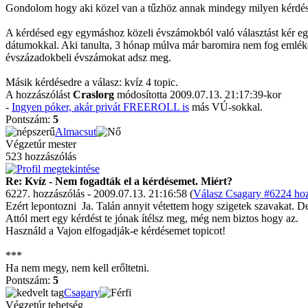
Gondolom hogy aki közel van a tűzhöz annak mindegy milyen kérdést 
A kérdésed egy egymáshoz közeli évszámokból való választást kér egy o
dátumokkal. Aki tanulta, 3 hónap múlva már baromira nem fog emlékez
évszázadokbeli évszámokat adsz meg.
Másik kérdésedre a válasz: kvíz 4 topic.
A hozzászólást
Craslorg
módosította 2009.07.13. 21:17:39-kor
-
Ingyen póker, akár privát FREEROLL is
más VÚ-sokkal.
Pontszám:
5
Almacsut
Végzetúr mester
523 hozzászólás
Re: Kvíz - Nem fogadták el a kérdésemet. Miért?
6227. hozzászólás - 2009.07.13. 21:16:58 (
Válasz Csagary #6224 hoz
Ezért lepontozni
Ja. Talán annyit vétettem hogy szigetek szavakat. 
Attól mert egy kérdést te jónak ítélsz meg, még nem biztos hogy az.
Használd a Vajon elfogadják-e kérdésemet topicot!
***
Ha nem megy, nem kell erőltetni.
Pontszám:
5
Csagary
Végzetúr tehetség