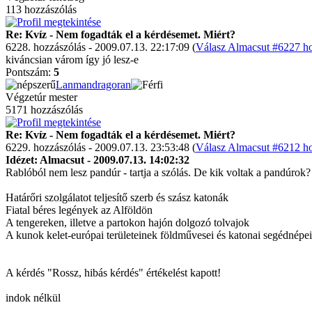
113 hozzászólás
Re: Kvíz - Nem fogadták el a kérdésemet. Miért?
6228. hozzászólás - 2009.07.13. 22:17:09 (
Válasz Almacsut #6227 ho
kiváncsian várom így jó lesz-e
Pontszám:
5
Lanmandragoran
Végzetúr mester
5171 hozzászólás
Re: Kvíz - Nem fogadták el a kérdésemet. Miért?
6229. hozzászólás - 2009.07.13. 23:53:48 (
Válasz Almacsut #6212 ho
Idézet: Almacsut - 2009.07.13. 14:02:32
Rablóból nem lesz pandúr - tartja a szólás. De kik voltak a pandúrok?
Határőri szolgálatot teljesítő szerb és szász katonák
Fiatal béres legények az Alföldön
A tengereken, illetve a partokon hajón dolgozó tolvajok
A kunok kelet-európai területeinek földművesei és katonai segédnépei
A kérdés "Rossz, hibás kérdés" értékelést kapott!
indok nélkül