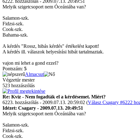
6222. hozzászólás - 2009.07.13. 20:49:51
Melyik szigetcsoport nem Óceániába van?
Salamon-szk.
Fidzsi-szk.
Cook-szk.
Bahama-szk.
A kérdés "Rossz, hibás kérdés" értékelést kapott!
A kérdés ill. válaszok helyesírási hibát tartalmaztak.
vajon mi lehet a gond ezzel?
Pontszám:
5
Almacsut
Végzetúr mester
523 hozzászólás
Re: Kvíz - Nem fogadták el a kérdésemet. Miért?
6223. hozzászólás - 2009.07.13. 20:59:02 (
Válasz Csagary #6222 hoz
Idézet: Csagary - 2009.07.13. 20:49:51
Melyik szigetcsoport nem Óceániába van?
Salamon-szk.
Fidzsi-szk.
Cook-szk.