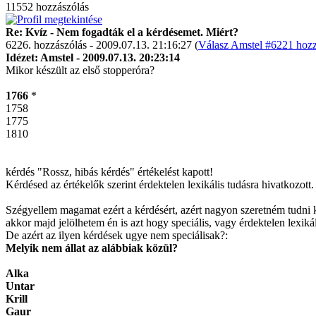
11552 hozzászólás
Re: Kvíz - Nem fogadták el a kérdésemet. Miért?
6226. hozzászólás - 2009.07.13. 21:16:27 (
Válasz Amstel #6221 hozz
Idézet: Amstel - 2009.07.13. 20:23:14
Mikor készült az első stopperóra?
1766
*
1758
1775
1810
kérdés "Rossz, hibás kérdés" értékelést kapott!
Kérdésed az értékelők szerint érdektelen lexikális tudásra hivatkozott.
Szégyellem magamat ezért a kérdésért, azért nagyon szeretném tudni k
akkor majd jelölhetem én is azt hogy speciális, vagy érdektelen lexikál
De azért az ilyen kérdések ugye nem speciálisak?:
Melyik nem állat az alábbiak közül?
Alka
Untar
Krill
Gaur