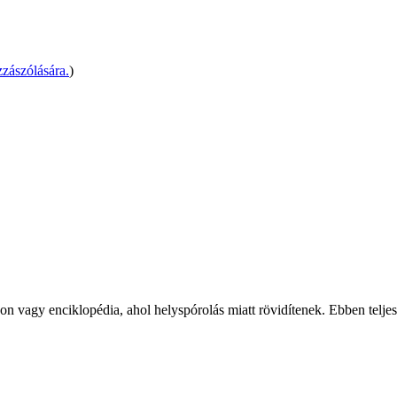
zászólására.
)
ikon vagy enciklopédia, ahol helyspórolás miatt rövidítenek. Ebben telj