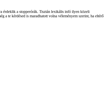
érdeklik a stopperórák. Tisztán lexikális infó ilyen közeli
g a te kérdésed is maradhatott volna véleményem szerint, ha eltérő