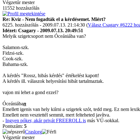
Végzetúr mester
11552 hozzászólás
Re: Kvíz - Nem fogadták el a kérdésemet. Miért?
6225. hozzászólás - 2009.07.13. 21:14:30 (
Válasz Csagary #6222 hoz
Idézet: Csagary - 2009.07.13. 20:49:51
Melyik szigetcsoport nem Óceániába van?
Salamon-szk.
Fidzsi-szk.
Cook-szk.
Bahama-szk.
A kérdés "Rossz, hibás kérdés" értékelést kapott!
A kérdés ill. válaszok helyesírási hibát tartalmaztak.
vajon mi lehet a gond ezzel?
Óceániába
n
Emellett igenis van hely kiírni a szigetek szót, tedd meg. Ez nem lex
Emellett nem vesztettél semmit, mert felteheted javítva.
-
Ingyen póker, akár privát FREEROLL is
más VÚ-sokkal.
Pontszám:
5
Craslorg
Végzetúr mester