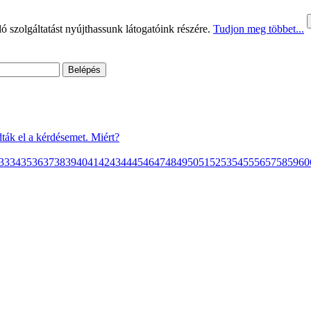
 szolgáltatást nyújthassunk látogatóink részére.
Tudjon meg többet...
ták el a kérdésemet. Miért?
33
34
35
36
37
38
39
40
41
42
43
44
45
46
47
48
49
50
51
52
53
54
55
56
57
58
59
60