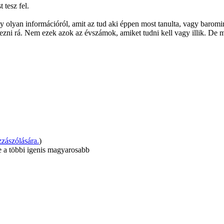
tesz fel.
lyan információról, amit az tud aki éppen most tanulta, vagy baromira 
ni rá. Nem ezek azok az évszámok, amiket tudni kell vagy illik. De mé
zászólására.
)
De a többi igenis magyarosabb