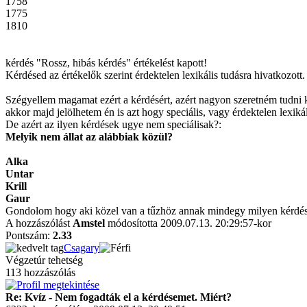
1758
1775
1810
kérdés "Rossz, hibás kérdés" értékelést kapott!
Kérdésed az értékelők szerint érdektelen lexikális tudásra hivatkozott.
Szégyellem magamat ezért a kérdésért, azért nagyon szeretném tudni k
akkor majd jelölhetem én is azt hogy speciális, vagy érdektelen lexikál
De azért az ilyen kérdések ugye nem speciálisak?:
Melyik nem állat az alábbiak közül?
Alka
Untar
Krill
Gaur
Gondolom hogy aki közel van a tűzhöz annak mindegy milyen kérdést 
A hozzászólást
Amstel
módosította 2009.07.13. 20:29:57-kor
Pontszám:
2.33
Csagary
Végzetúr tehetség
113 hozzászólás
Re: Kvíz - Nem fogadták el a kérdésemet. Miért?