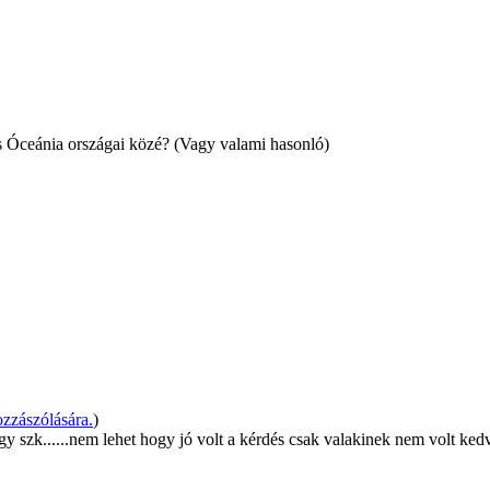
és Óceánia országai közé? (Vagy valami hasonló)
zzászólására.
)
y szk......nem lehet hogy jó volt a kérdés csak valakinek nem volt ked