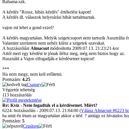
Bahama-szk.
A kérdés "Rossz, hibás kérdés" értékelést kapott!
A kérdés ill. válaszok helyesírási hibát tartalmaztak.
vajon mi lehet a gond ezzel?
A kérdés magyartalan. Melyik szigetcsoport nem tartozik Ausztrália 
Valamint szerintem nem nehéz kiírni a szigetek szavakat.
A hozzászólást
Almacsut
módosította 2009.07.13. 21:23:21-kor
Attól mert egy kérdést te jónak ítélsz meg, még nem biztos hogy az.
Használd a Vajon elfogadják-e kérdésemet topicot!
***
Ha nem megy, nem kell erőltetni.
Pontszám:
4.25
Csagary
Végzetúr tehetség
113 hozzászólás
Re: Kvíz - Nem fogadták el a kérdésemet. Miért?
6224. hozzászólás - 2009.07.13. 21:04:00 (
Válasz Almacsut #6223 ho
ha amit én írtam az magyartalan akkor a tiéd
? amúgy ez hívatalos hog
Pontszám:
5
Craslorg