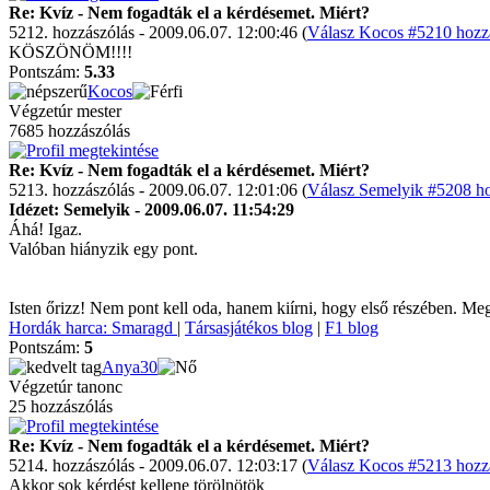
Re: Kvíz - Nem fogadták el a kérdésemet. Miért?
5212. hozzászólás - 2009.06.07. 12:00:46 (
Válasz Kocos #5210 hozzá
KÖSZÖNÖM!!!!
Pontszám:
5.33
Kocos
Végzetúr mester
7685 hozzászólás
Re: Kvíz - Nem fogadták el a kérdésemet. Miért?
5213. hozzászólás - 2009.06.07. 12:01:06 (
Válasz Semelyik #5208 ho
Idézet: Semelyik - 2009.06.07. 11:54:29
Áhá! Igaz.
Valóban hiányzik egy pont.
Isten őrizz! Nem pont kell oda, hanem kiírni, hogy első részében. Me
Hordák harca: Smaragd
|
Társasjátékos blog
|
F1 blog
Pontszám:
5
Anya30
Végzetúr tanonc
25 hozzászólás
Re: Kvíz - Nem fogadták el a kérdésemet. Miért?
5214. hozzászólás - 2009.06.07. 12:03:17 (
Válasz Kocos #5213 hozzá
Akkor sok kérdést kellene törölnötök