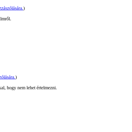
zászólására.
)
ilmről.
ólására.
)
al, hogy nem lehet értelmezni.