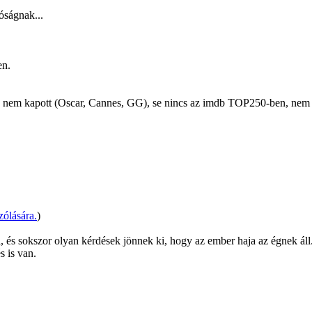
óságnak...
en.
ilm) nem kapott (Oscar, Cannes, GG), se nincs az imdb TOP250-ben, nem é
zólására.
)
l, és sokszor olyan kérdések jönnek ki, hogy az ember haja az égnek áll
s is van.