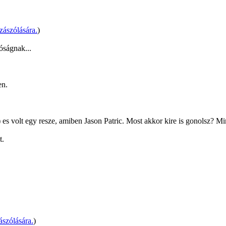
ászólására.
)
óságnak...
en.
 es volt egy resze, amiben Jason Patric. Most akkor kire is gonolsz? Mi
t.
szólására.
)