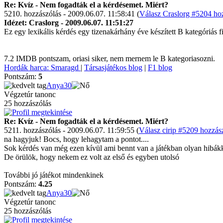
Re: Kvíz - Nem fogadták el a kérdésemet. Miért?
5210. hozzászólás - 2009.06.07. 11:58:41 (
Válasz Craslorg #5204 hoz
Idézet: Craslorg - 2009.06.07. 11:51:27
Ez egy lexikális kérdés egy tizenakárhány éve készített B kategóriás f
7.2 IMDB pontszam, oriasi siker, nem mernem le B kategoriasozni.
Hordák harca: Smaragd
|
Társasjátékos blog
|
F1 blog
Pontszám:
5
Anya30
Végzetúr tanonc
25 hozzászólás
Re: Kvíz - Nem fogadták el a kérdésemet. Miért?
5211. hozzászólás - 2009.06.07. 11:59:55 (
Válasz cirip #5209 hozzász
na hagyjuk! Bocs, hogy lehagytam a pontot....
Sok kérdés van még ezen kívül ami bennt van a játékban olyan hibákk
De örülök, hogy nekem ez volt az első és egyben utolsó
További jó játékot mindenkinek
Pontszám:
4.25
Anya30
Végzetúr tanonc
25 hozzászólás