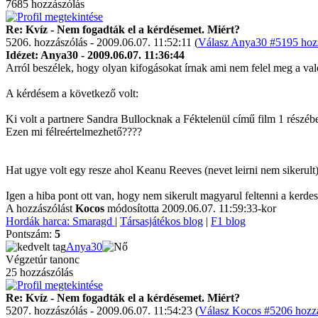
7685 hozzászólás
Re: Kvíz - Nem fogadták el a kérdésemet. Miért?
5206. hozzászólás - 2009.06.07. 11:52:11 (
Válasz Anya30 #5195 hozz
Idézet: Anya30 - 2009.06.07. 11:36:44
Arról beszélek, hogy olyan kifogásokat írnak ami nem felel meg a val
A kérdésem a következő volt:
Ki volt a partnere Sandra Bullocknak a Féktelenül című film 1 részéb
Ezen mi félreértelmezhető????
Hat ugye volt egy resze ahol Keanu Reeves (nevet leirni nem sikerult)
Igen a hiba pont ott van, hogy nem sikerult magyarul feltenni a kerdes
A hozzászólást
Kocos
módosította 2009.06.07. 11:59:33-kor
Hordák harca: Smaragd
|
Társasjátékos blog
|
F1 blog
Pontszám:
5
Anya30
Végzetúr tanonc
25 hozzászólás
Re: Kvíz - Nem fogadták el a kérdésemet. Miért?
5207. hozzászólás - 2009.06.07. 11:54:23 (
Válasz Kocos #5206 hozzá