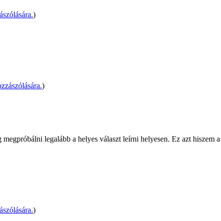
szólására.
)
zzászólására.
)
g megpróbálni legalább a helyes választ leírni helyesen. Ez azt hiszem
szólására.
)