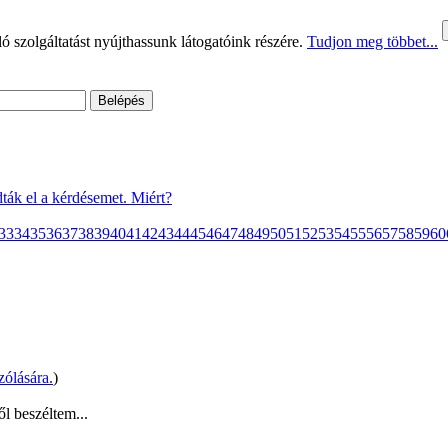
 szolgáltatást nyújthassunk látogatóink részére.
Tudjon meg többet...
ták el a kérdésemet. Miért?
33
34
35
36
37
38
39
40
41
42
43
44
45
46
47
48
49
50
51
52
53
54
55
56
57
58
59
60
zólására.
)
l beszéltem...