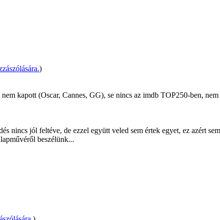
zászólására.
)
ilm) nem kapott (Oscar, Cannes, GG), se nincs az imdb TOP250-ben, nem é
dés nincs jól feltéve, de ezzel együtt veled sem értek egyet, ez azért 
alapművéről beszélünk...
ászólására.
)