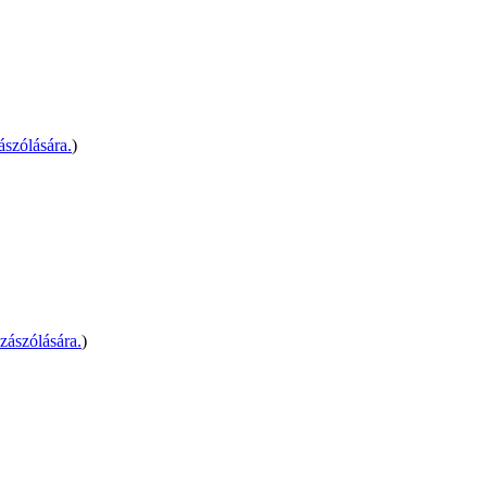
szólására.
)
ászólására.
)