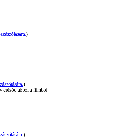
zzászólására.
)
ászólására.
)
gy epizód abból a filmből
ászólására.
)