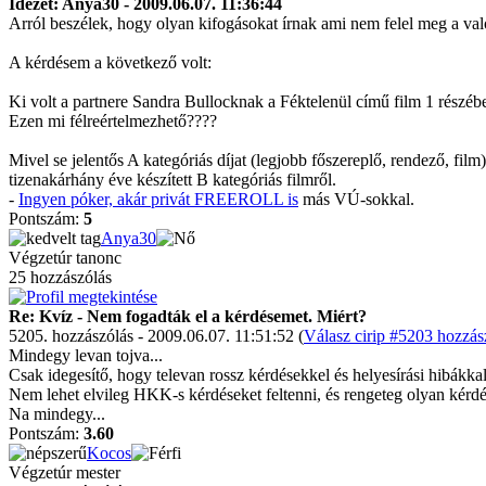
Idézet: Anya30 - 2009.06.07. 11:36:44
Arról beszélek, hogy olyan kifogásokat írnak ami nem felel meg a val
A kérdésem a következő volt:
Ki volt a partnere Sandra Bullocknak a Féktelenül című film 1 részéb
Ezen mi félreértelmezhető????
Mivel se jelentős A kategóriás díjat (legjobb főszereplő, rendező, f
tizenakárhány éve készített B kategóriás filmről.
-
Ingyen póker, akár privát FREEROLL is
más VÚ-sokkal.
Pontszám:
5
Anya30
Végzetúr tanonc
25 hozzászólás
Re: Kvíz - Nem fogadták el a kérdésemet. Miért?
5205. hozzászólás - 2009.06.07. 11:51:52 (
Válasz cirip #5203 hozzás
Mindegy levan tojva...
Csak idegesítő, hogy televan rossz kérdésekkel és helyesírási hibákka
Nem lehet elvileg HKK-s kérdéseket feltenni, és rengeteg olyan kérdé
Na mindegy...
Pontszám:
3.60
Kocos
Végzetúr mester