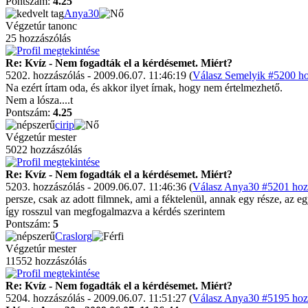
Pontszám:
4.25
Anya30
Végzetúr tanonc
25 hozzászólás
Re: Kvíz - Nem fogadták el a kérdésemet. Miért?
5202. hozzászólás - 2009.06.07. 11:46:19 (
Válasz Semelyik #5200 ho
Na ezért írtam oda, és akkor ilyet írnak, hogy nem értelmezhető.
Nem a lósza....t
Pontszám:
4.25
cirip
Végzetúr mester
5022 hozzászólás
Re: Kvíz - Nem fogadták el a kérdésemet. Miért?
5203. hozzászólás - 2009.06.07. 11:46:36 (
Válasz Anya30 #5201 hozz
persze, csak az adott filmnek, ami a féktelenül, annak egy része, az e
így rosszul van megfogalmazva a kérdés szerintem
Pontszám:
5
Craslorg
Végzetúr mester
11552 hozzászólás
Re: Kvíz - Nem fogadták el a kérdésemet. Miért?
5204. hozzászólás - 2009.06.07. 11:51:27 (
Válasz Anya30 #5195 hozz