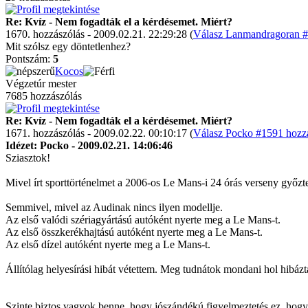
Re: Kvíz - Nem fogadták el a kérdésemet. Miért?
1670. hozzászólás - 2009.02.21. 22:29:28 (
Válasz Lanmandragoran #
Mit szólsz egy döntetlenhez?
Pontszám:
5
Kocos
Végzetúr mester
7685 hozzászólás
Re: Kvíz - Nem fogadták el a kérdésemet. Miért?
1671. hozzászólás - 2009.02.22. 00:10:17 (
Válasz Pocko #1591 hozzá
Idézet: Pocko - 2009.02.21. 14:06:46
Sziasztok!
Mivel írt sporttörténelmet a 2006-os Le Mans-i 24 órás verseny győz
Semmivel, mivel az Audinak nincs ilyen modellje.
Az első valódi szériagyártású autóként nyerte meg a Le Mans-t.
Az első összkerékhajtású autóként nyerte meg a Le Mans-t.
Az első dízel autóként nyerte meg a Le Mans-t.
Állítólag helyesírási hibát vétettem. Meg tudnátok mondani hol hibá
Szinte biztos vagyok benne, hogy jószándékú figyelmeztetés ez, hogy 