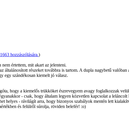
1663 hozzászólására.
)
nem értettem, mit akart az jelenteni.
 általánosított részeket továbbra is tartom. A dupla nagybetű valóban a
agy egy szándékosan kiemelt jó válasz.
régóta, hogy a kiemelős trükköket észrevegyem avagy foglalkozzak velü
Ugyanakkor - csak, hogy általam legyen közvetlen kapcsolat a leláncolt k
et helyes - rávilágít arra, hogy bizonyos szabályok mentén lett kialakí
tékben és felülről súrolja, röviden belefér! :o)