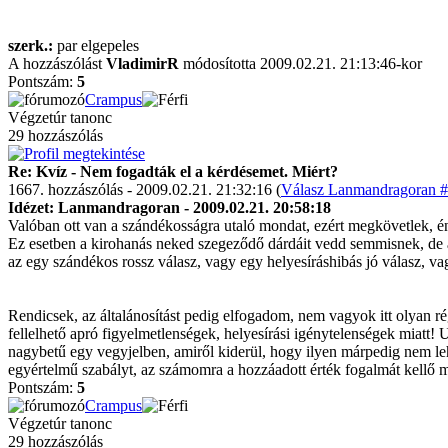
szerk.:
par elgepeles
A hozzászólást
VladimirR
módosította 2009.02.21. 21:13:46-kor
Pontszám:
5
Crampus
Végzetúr tanonc
29 hozzászólás
Re: Kvíz - Nem fogadták el a kérdésemet. Miért?
1667. hozzászólás - 2009.02.21. 21:32:16 (
Válasz Lanmandragoran #
Idézet: Lanmandragoran - 2009.02.21. 20:58:18
Valóban ott van a szándékosságra utaló mondat, ezért megkövetlek, én 
Ez esetben a kirohanás neked szegeződő dárdáit vedd semmisnek, de az
az egy szándékos rossz válasz, vagy egy helyesíráshibás jó válasz, v
Rendicsek, az általánosítást pedig elfogadom, nem vagyok itt olyan 
fellelhető apró figyelmetlenségek, helyesírási igénytelenségek miatt! 
nagybetű egy vegyjelben, amiről kiderül, hogy ilyen márpedig nem leh
egyértelmű szabályt, az számomra a hozzáadott érték fogalmát kellő mér
Pontszám:
5
Crampus
Végzetúr tanonc
29 hozzászólás