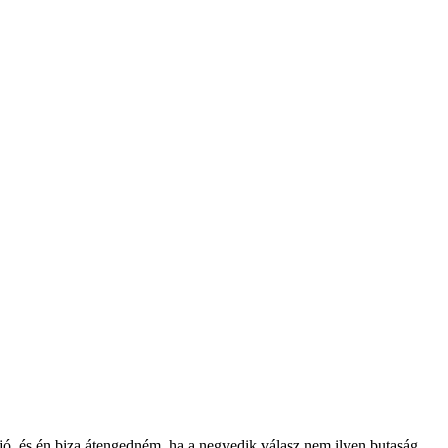
jó, és én biza átengedném, ha a negyedik válasz nem ilyen butaság