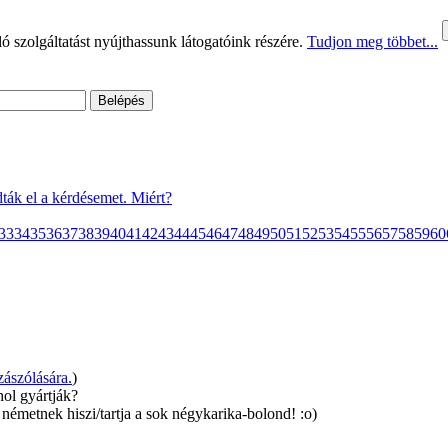
 szolgáltatást nyújthassunk látogatóink részére.
Tudjon meg többet...
ták el a kérdésemet. Miért?
33
34
35
36
37
38
39
40
41
42
43
44
45
46
47
48
49
50
51
52
53
54
55
56
57
58
59
60
ászólására.
)
hol gyártják?
németnek hiszi/tartja a sok négykarika-bolond! :o)