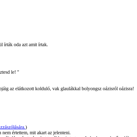
 írták oda azt amit írtak.
tesd le! "
apjáig az elátkozott kolduló, vak glaulákkal bolyongsz oázisról oázisra!
zászólására.
)
nem értettem, mit akart az jelenteni.