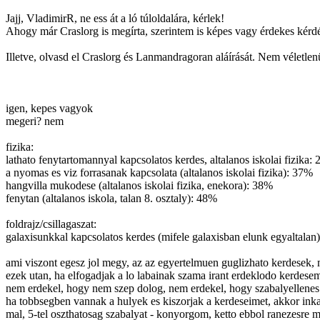
Jajj, VladimirR, ne ess át a ló túloldalára, kérlek!
Ahogy már Craslorg is megírta, szerintem is képes vagy érdekes kérdés
Illetve, olvasd el Craslorg és Lanmandragoran aláírását. Nem véletlenül
igen, kepes vagyok
megeri? nem
fizika:
lathato fenytartomannyal kapcsolatos kerdes, altalanos iskolai fizika:
a nyomas es viz forrasanak kapcsolata (altalanos iskolai fizika): 37%
hangvilla mukodese (altalanos iskolai fizika, enekora): 38%
fenytan (altalanos iskola, talan 8. osztaly): 48%
foldrajz/csillagaszat:
galaxisunkkal kapcsolatos kerdes (mifele galaxisban elunk egyaltalan):
ami viszont egesz jol megy, az az egyertelmuen guglizhato kerdesek, m
ezek utan, ha elfogadjak a lo labainak szama irant erdeklodo kerdeseme
nem erdekel, hogy nem szep dolog, nem erdekel, hogy szabalyellenes
ha tobbsegben vannak a hulyek es kiszorjak a kerdeseimet, akkor inkab
mal, 5-tel oszthatosag szabalyat - konyorgom, ketto ebbol ranezesre