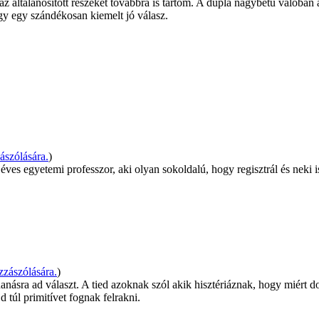
 általánosított részeket továbbra is tartom. A dupla nagybetű valóban a
agy egy szándékosan kiemelt jó válasz.
szólására.
)
es egyetemi professzor, aki olyan sokoldalú, hogy regisztrál és neki is ál
zászólására.
)
anásra ad választ. A tied azoknak szól akik hisztériáznak, hogy miért d
d túl primitívet fognak felrakni.