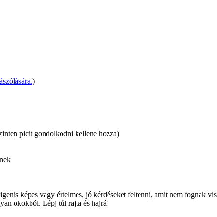
ászólására.
)
zinten picit gondolkodni kellene hozza)
pnek
enis képes vagy értelmes, jó kérdéseket feltenni, amit nem fognak vissz
an okokból. Lépj túl rajta és hajrá!