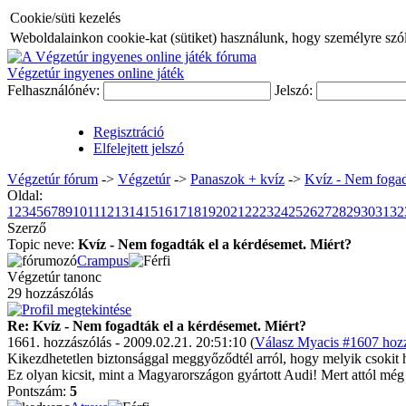
Cookie/süti kezelés
Weboldalainkon cookie-kat (sütiket) használunk, hogy személyre szóló
Végzetúr ingyenes online játék
Felhasználónév:
Jelszó:
Regisztráció
Elfelejtett jelszó
Végzetúr fórum
->
Végzetúr
->
Panaszok + kvíz
->
Kvíz - Nem fogad
Oldal:
1
2
3
4
5
6
7
8
9
10
11
12
13
14
15
16
17
18
19
20
21
22
23
24
25
26
27
28
29
30
31
32
Szerző
Topic neve:
Kvíz - Nem fogadták el a kérdésemet. Miért?
Crampus
Végzetúr tanonc
29 hozzászólás
Re: Kvíz - Nem fogadták el a kérdésemet. Miért?
1661. hozzászólás - 2009.02.21. 20:51:10 (
Válasz Myacis #1607 hozz
Kikezdhetetlen biztonsággal meggyőződtél arról, hogy melyik csokit 
Ez olyan kicsit, mint a Magyarországon gyártott Audi! Mert attól még 
Pontszám:
5