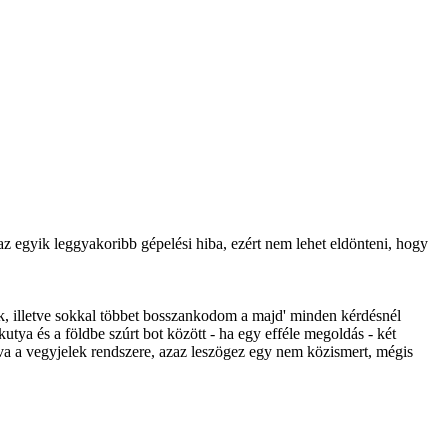
z egyik leggyakoribb gépelési hiba, ezért nem lehet eldönteni, hogy
k, illetve sokkal többet bosszankodom a majd' minden kérdésnél
utya és a földbe szúrt bot között - ha egy efféle megoldás - két
tva a vegyjelek rendszere, azaz leszögez egy nem közismert, mégis