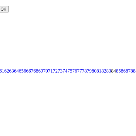
OK
61
62
63
64
65
66
67
68
69
70
71
72
73
74
75
76
77
78
79
80
81
82
83
84
85
86
87
88