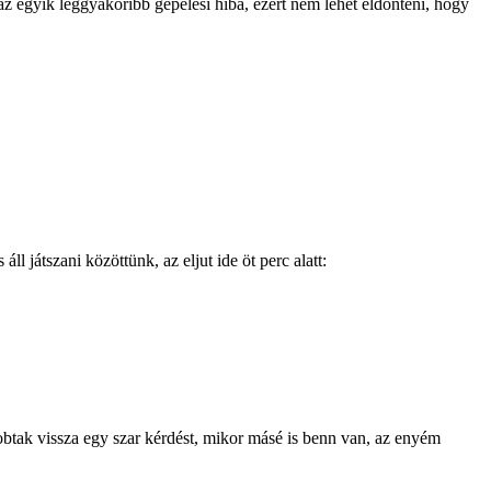
z egyik leggyakoribb gépelési hiba, ezért nem lehet eldönteni, hogy
l játszani közöttünk, az eljut ide öt perc alatt:
obtak vissza egy szar kérdést, mikor másé is benn van, az enyém