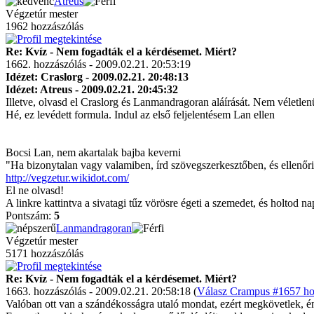
Atreus
Végzetúr mester
1962 hozzászólás
Re: Kvíz - Nem fogadták el a kérdésemet. Miért?
1662. hozzászólás - 2009.02.21. 20:53:19
Idézet: Craslorg - 2009.02.21. 20:48:13
Idézet: Atreus - 2009.02.21. 20:45:32
Illetve, olvasd el Craslorg és Lanmandragoran aláírását. Nem véletlenül
Hé, ez levédett formula. Indul az első feljelentésem Lan ellen
Bocsi Lan, nem akartalak bajba keverni
"Ha bizonytalan vagy valamiben, írd szövegszerkesztőben, és ellenőriz
http://vegzetur.wikidot.com/
El ne olvasd!
A linkre kattintva a sivatagi tűz vörösre égeti a szemedet, és holtod n
Pontszám:
5
Lanmandragoran
Végzetúr mester
5171 hozzászólás
Re: Kvíz - Nem fogadták el a kérdésemet. Miért?
1663. hozzászólás - 2009.02.21. 20:58:18 (
Válasz Crampus #1657 hoz
Valóban ott van a szándékosságra utaló mondat, ezért megkövetlek, én 