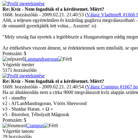
Re: Kvíz - Nem fogadták el a kérdésemet. Miért?
1668. hozzászólás - 2009.02.21. 21:40:53 (
Válasz VladimirR #1666 h
Ahh, a teljesen egyértelműen és kizárólag guglizva megválaszolható - ti
de onnantól gyerekjáték lett volna... Asszem! :o)
"Mely ország fiai nyertek a legtöbbször a Hungaroringen eddig megr
Az értékelésen viszont átment, se érdektelennek nem minősült, se speci
Pontszám:
5
Lanmandragoran
Végzetúr mester
5171 hozzászólás
Re: Kvíz - Nem fogadták el a kérdésemet. Miért?
1669. hozzászólás - 2009.02.21. 21:40:54 (
Válasz Crampus #1667 hoz
Ha az általánosítás nem a cirka 9000 megválaszolt kvíz alapján szüle
v1 - standby
v2 - Al'LanMandragoran, Vörös Sherwood
v3 - Shaidar Haran, » Ω «
v5 - Biorobot, Tébolyult Mágusok
Pontszám:
5
Crampus
Végzetúr tanonc
29 hozzászólás