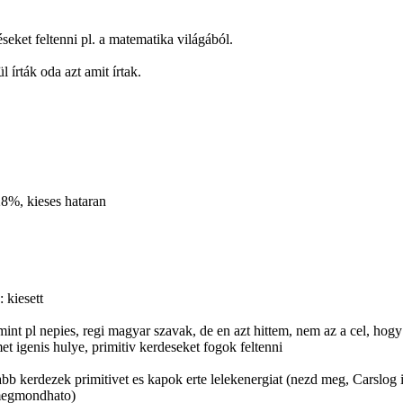
eket feltenni pl. a matematika világából.
 írták oda azt amit írtak.
 28%, kieses hataran
 kiesett
int pl nepies, regi magyar szavak, de en azt hittem, nem az a cel, hog
t igenis hulye, primitiv kerdeseket fogok feltenni
b kerdezek primitivet es kapok erte lelekenergiat (nezd meg, Carslog i
 megmondhato)