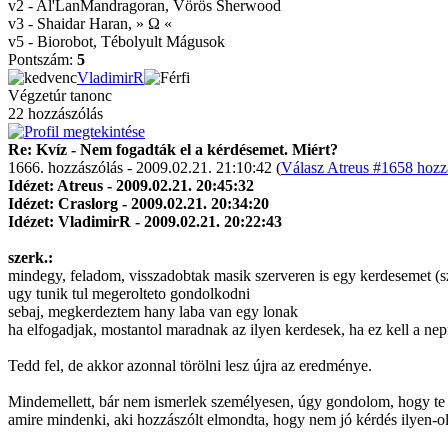
v2 - Al'LanMandragoran, Vörös Sherwood
v3 - Shaidar Haran, » Ω «
v5 - Biorobot, Tébolyult Mágusok
Pontszám:
5
VladimirR
Végzetúr tanonc
22 hozzászólás
Re: Kvíz - Nem fogadták el a kérdésemet. Miért?
1666. hozzászólás - 2009.02.21. 21:10:42 (
Válasz Atreus #1658 hozz
Idézet: Atreus - 2009.02.21. 20:45:32
Idézet: Craslorg - 2009.02.21. 20:34:20
Idézet: VladimirR - 2009.02.21. 20:22:43
szerk.:
mindegy, feladom, visszadobtak masik szerveren is egy kerdesemet (s
ugy tunik tul megerolteto gondolkodni
sebaj, megkerdeztem hany laba van egy lonak
ha elfogadjak, mostantol maradnak az ilyen kerdesek, ha ez kell a ne
Tedd fel, de akkor azonnal törölni lesz újra az eredménye.
Mindemellett, bár nem ismerlek személyesen, úgy gondolom, hogy te ig
amire mindenki, aki hozzászólt elmondta, hogy nem jó kérdés ilyen-oly