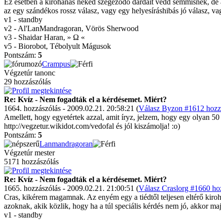
Ez esetben a kirohanás neked szegeződő dárdáit vedd semmisnek, de az
az egy szándékos rossz válasz, vagy egy helyesíráshibás jó válasz, v
v1 - standby
v2 - Al'LanMandragoran, Vörös Sherwood
v3 - Shaidar Haran, » Ω «
v5 - Biorobot, Tébolyult Mágusok
Pontszám:
5
Crampus
Végzetúr tanonc
29 hozzászólás
Re: Kvíz - Nem fogadták el a kérdésemet. Miért?
1664. hozzászólás - 2009.02.21. 20:58:21 (
Válasz Byzon #1612 hozzá
Amellett, hogy egyetértek azzal, amit íryz, jelzem, hogy egy olyan 50 év
http://vegzetur.wikidot.com/vedofal és jól kiszámolja! :o)
Pontszám:
5
Lanmandragoran
Végzetúr mester
5171 hozzászólás
Re: Kvíz - Nem fogadták el a kérdésemet. Miért?
1665. hozzászólás - 2009.02.21. 21:00:51 (
Válasz Craslorg #1660 hoz
Cras, kikérem magamnak. Az enyém egy a tiédtől teljesen eltérő kiroh
azoknak, akik közlik, hogy ha a túl speciális kérdés nem jó, akkor maj
v1 - standby