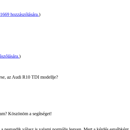
1669 hozzászólására.
)
szólására.
)
tese, az Audi R10 TDI modellje?
ztam? Köszönöm a segítséget!
a negyedik válasz is valami normális legyen. Mert a kérdés egyébként 