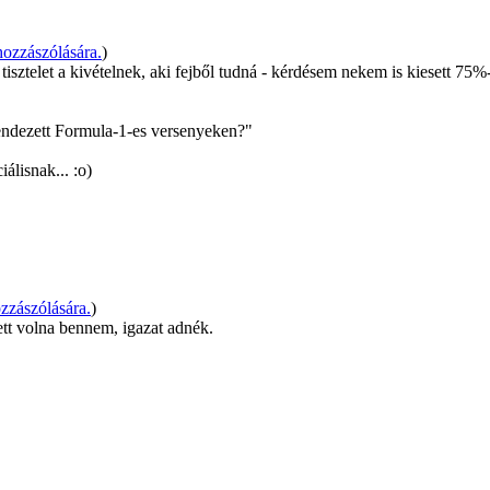
ozzászólására.
)
sztelet a kivételnek, aki fejből tudná - kérdésem nekem is kiesett 75%-o
endezett Formula-1-es versenyeken?"
álisnak... :o)
zászólására.
)
tett volna bennem, igazat adnék.