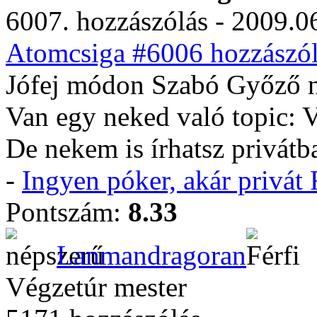
6007. hozzászólás - 2009.06
Atomcsiga #6006 hozzászól
Jófej módon Szabó Győző ne
Van egy neked való topic: V
De nekem is írhatsz privátba
-
Ingyen póker, akár privá
Pontszám:
8.33
Lanmandragoran
Végzetúr mester