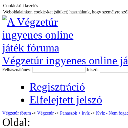
Cookie/süti kezelés
Weboldalainkon cookie-kat (sütiket) használunk, hogy személyre szóló
Végzetúr ingyenes online já
Felhasználónév:
Jelszó:
Regisztráció
Elfelejtett jelszó
Végzetúr fórum
->
Végzetúr
->
Panaszok + kvíz
->
Kvíz - Nem fogad
Oldal: