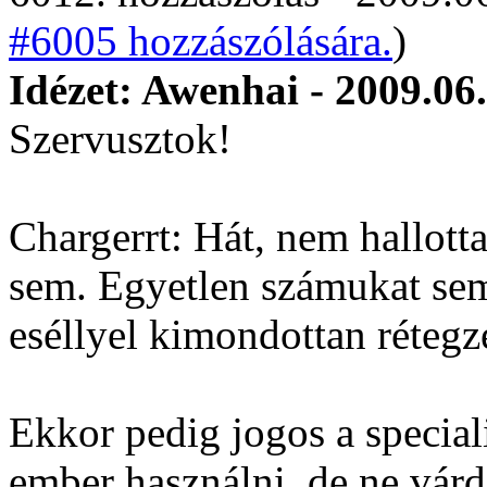
#6005 hozzászólására.
)
Idézet: Awenhai - 2009.06
Szervusztok!
Chargerrt: Hát, nem hallott
sem. Egyetlen számukat se
eséllyel kimondottan rétegz
Ekkor pedig jogos a specialit
ember használni, de ne várd