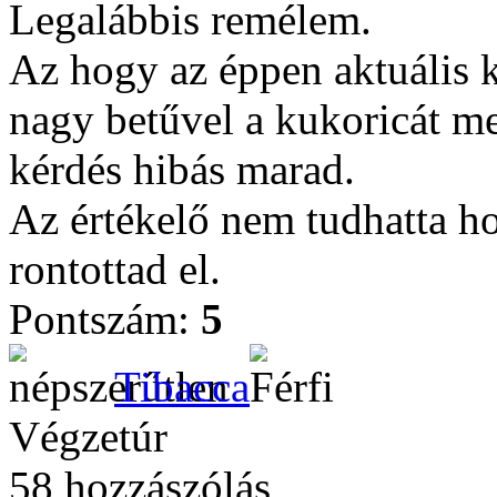
Legalábbis remélem.
Az hogy az éppen aktuális k
nagy betűvel a kukoricát me
kérdés hibás marad.
Az értékelő nem tudhatta h
rontottad el.
Pontszám:
5
Tibacca
Végzetúr
58 hozzászólás