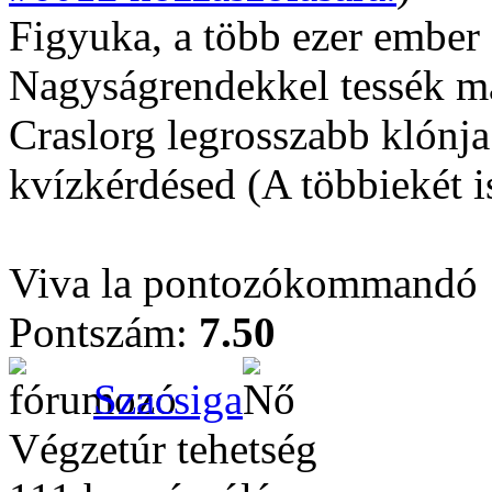
Figyuka, a több ezer ember 
Nagyságrendekkel tessék már
Craslorg legrosszabb klónj
kvízkérdésed (A többiekét i
Viva la pontozókommandó
Pontszám:
7.50
Szacsiga
Végzetúr tehetség