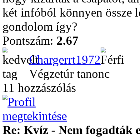
két infóból könnyen össze l
gondolom így?
Pontszám:
2.67
Chargerrt1972
Végzetúr tanonc
11 hozzászólás
Re: Kvíz - Nem fogadták e