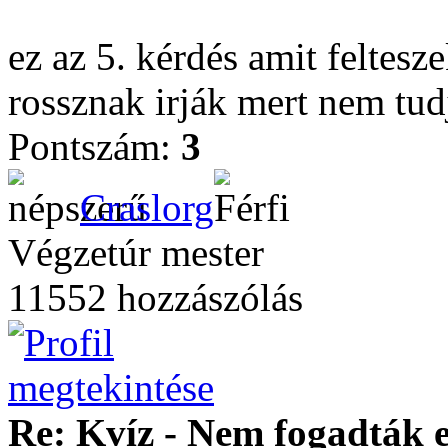
ez az 5. kérdés amit feltesz
rossznak irják mert nem tudj
Pontszám:
3
Craslorg
Végzetúr mester
11552 hozzászólás
Re: Kvíz - Nem fogadták e