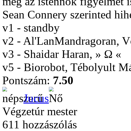
még az istennők figyelmét i
Sean Connery szerinted hih
v1 - standby
v2 - Al'LanMandragoran, 
v3 - Shaidar Haran, » Ω «
v5 - Biorobot, Tébolyult 
Pontszám:
7.50
Jucus
Végzetúr mester
611 hozzászólás