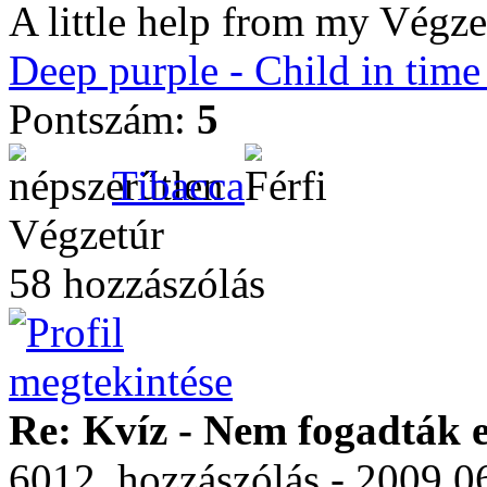
A little help from my Végzet
Deep purple - Child in tim
Pontszám:
5
Tibacca
Végzetúr
58 hozzászólás
Re: Kvíz - Nem fogadták e
6012. hozzászólás - 2009.06