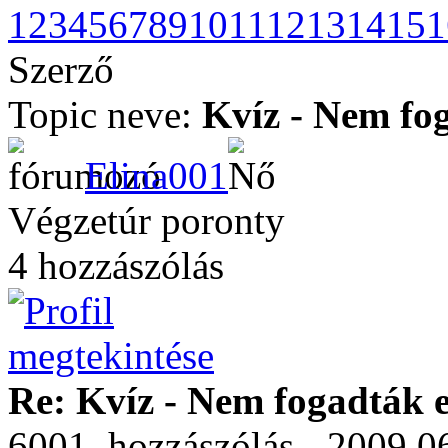
1
2
3
4
5
6
7
8
9
10
11
12
13
14
15
1
Szerző
Topic neve:
Kvíz - Nem fog
Elina001
Végzetúr poronty
4 hozzászólás
Re: Kvíz - Nem fogadták e
6001. hozzászólás - 2009.06