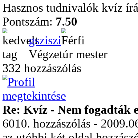
Hasznos tudnivalók kvíz ír
Pontszám:
7.50
gsziszi
Végzetúr mester
332 hozzászólás
Re: Kvíz - Nem fogadták e
6010. hozzászólás - 2009.0
az utóbbi két oldal hozzász