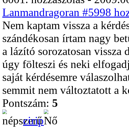
Lanmandragoran #5998 hozz
Nem kaptam vissza a kérdés
szándékosan írtam nagy bet
a lázító sorozatosan vissza
úgy fölteszi és neki elfoga
saját kérdésemre válaszolha
semmit nem változtatott a ké
Pontszám:
5
cirip