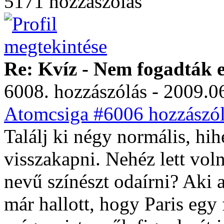
5171 hozzászólás
Re: Kvíz - Nem fogadták e
6008. hozzászólás - 2009.06
Atomcsiga #6006 hozzászól
Találj ki négy normális, hi
visszakapni. Nehéz lett voln
nevű színészt odaírni? Aki a 
már hallott, hogy Paris egy f