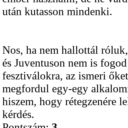
után kutasson mindenki.
Nos, ha nem hallottál róluk
és Juventuson nem is fogod h
fesztiválokra, az ismeri őke
megfordul egy-egy alkalom
hiszem, hogy rétegzenére leh
kérdés.
Pontszám:
3