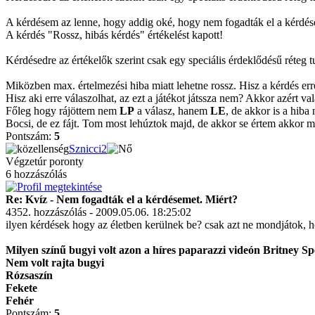
A kérdésem az lenne, hogy addig oké, hogy nem fogadták el a kérdés
A kérdés "Rossz, hibás kérdés" értékelést kapott!
Kérdésedre az értékelők szerint csak egy speciális érdeklődésű réteg tu
Miközben max. értelmezési hiba miatt lehetne rossz. Hisz a kérdés erre 
Hisz aki erre válaszolhat, az ezt a játékot játssza nem? Akkor azért v
Főleg hogy rájöttem nem
LP
a válasz, hanem
LE
, de akkor is a hiba
Bocsi, de ez fájt. Tom most lehúztok majd, de akkor se értem akkor m
Pontszám:
5
Sznicci2
Végzetúr poronty
6 hozzászólás
Re: Kvíz - Nem fogadták el a kérdésemet. Miért?
4352. hozzászólás - 2009.05.06. 18:25:02
ilyen kérdések hogy az életben kerülnek be? csak azt ne mondjátok, 
Milyen színű bugyi volt azon a híres paparazzi videón Britney Sp
Nem volt rajta bugyi
Rózsaszín
Fekete
Fehér
Pontszám:
5