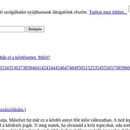
 szolgáltatást nyújthassunk látogatóink részére.
Tudjon meg többet...
ták el a kérdésemet. Miért?
33
34
35
36
37
38
39
40
41
42
43
44
45
46
47
48
49
50
51
52
53
54
55
56
57
58
59
60
zzászólására.
)
tja. Másrészt fut már ez a kérdés annyi féle klón változatban. A tied leg
d a kérdezés jogát. 3! meg matek, ha olvasnád a kvíz topicokat, oda so