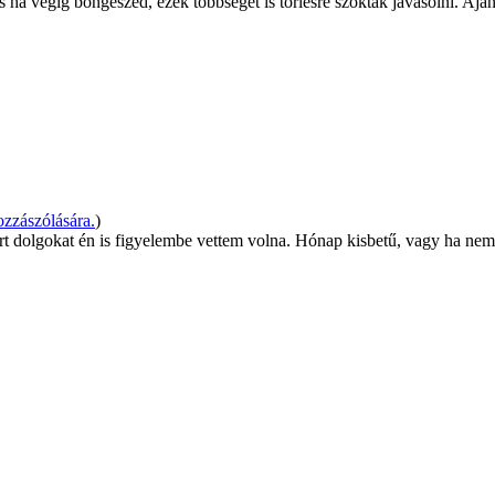
 ha végig böngészed, ezek többségét is törlésre szokták javasolni. Aján
zzászólására.
)
leírt dolgokat én is figyelembe vettem volna. Hónap kisbetű, vagy ha nem