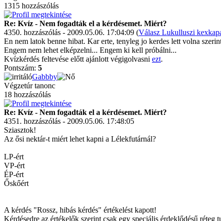
1315 hozzászólás
Re: Kvíz - Nem fogadták el a kérdésemet. Miért?
4350. hozzászólás - 2009.05.06. 17:04:09 (
Válasz Lukulluszi kexkap
En nem latok benne hibat. Kar erte, tenyleg jo kerdes lett volna szerin
Engem nem lehet elképzelni... Engem ki kell próbálni...
Kvízkérdés feltevése előtt ajánlott végigolvasni
ezt
.
Pontszám:
5
Gabbby
Végzetúr tanonc
18 hozzászólás
Re: Kvíz - Nem fogadták el a kérdésemet. Miért?
4351. hozzászólás - 2009.05.06. 17:48:05
Sziasztok!
Az ősi nektár-t miért lehet kapni a Lélekfutárnál?
LP-ért
VP-ért
ÉP-ért
Őskőért
A kérdés "Rossz, hibás kérdés" értékelést kapott!
Kérdésedre az értékelők szerint csak egy speciális érdeklődésű réteg tu