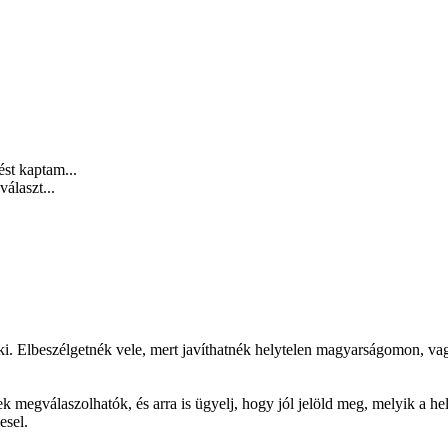
ést kaptam...
választ...
aki. Elbeszélgetnék vele, mert javíthatnék helytelen magyarságomon, va
k megválaszolhatók, és arra is ügyelj, hogy jól jelöld meg, melyik a he
esel.