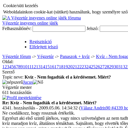
Cookie/süti kezelés
Weboldalainkon cookie-kat (sütiket) használunk, hogy személyre szóló
Végzetúr ingyenes online játék
Felhasználónév:
Jelszó:
Regisztráció
Elfelejtett jelszó
Végzetúr fórum
->
Végzetúr
->
Panaszok + kvíz
->
Kvíz - Nem fogad
Oldal:
1
2
3
4
5
6
7
8
9
10
11
12
13
14
15
16
17
18
19
20
21
22
23
24
25
26
27
28
29
30
31
32
Szerző
Topic neve:
Kvíz - Nem fogadták el a kérdésemet. Miért?
Jucus
Végzetúr mester
611 hozzászólás
Re: Kvíz - Nem fogadták el a kérdésemet. Miért?
4341. hozzászólás - 2009.05.06. 14:34:32 (
Válasz Andris90 #4339 ho
Ne csodálkozz, hogy rossznak értékelik.
Egyrészt aki első szintű játékos, vagy nincs szövetségben az nem tudha
kvíz maradjon kvíz, általános témákban. Sajnálom, hogy elvették tőle