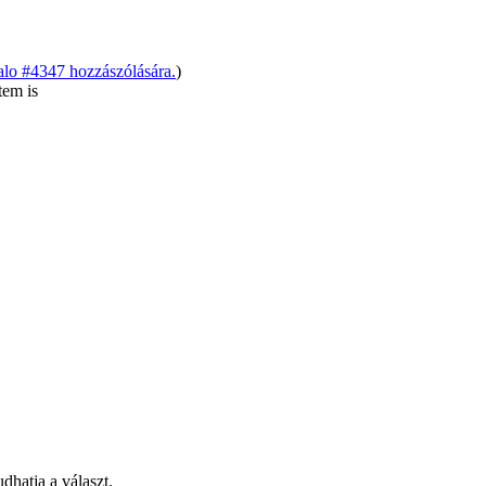
alo #4347 hozzászólására.
)
tem is
dhatja a választ.