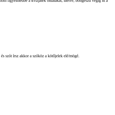
lom figyelmedbe a kvízjáték oldalakat, illetve, böngészd végig itt a
 és szót írsz akkor a szóköz a kötőjelek elé/mögé.