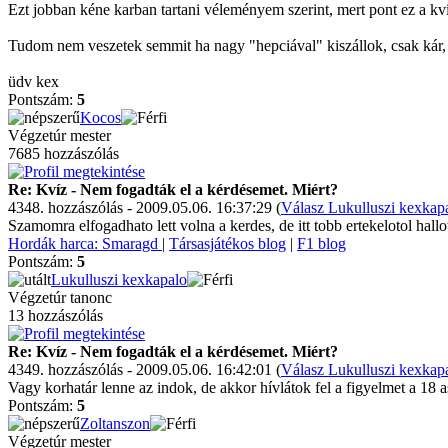
Ezt jobban kéne karban tartani véleményem szerint, mert pont ez a kvíz
Tudom nem veszetek semmit ha nagy "hepciával" kiszállok, csak kár, 
üdv kex
Pontszám:
5
Kocos
Végzetúr mester
7685 hozzászólás
Re: Kvíz - Nem fogadták el a kérdésemet. Miért?
4348. hozzászólás - 2009.05.06. 16:37:29 (
Válasz Lukulluszi kexkap
Szamomra elfogadhato lett volna a kerdes, de itt tobb ertekelotol hall
Hordák harca: Smaragd
|
Társasjátékos blog
|
F1 blog
Pontszám:
5
Lukulluszi kexkapalo
Végzetúr tanonc
13 hozzászólás
Re: Kvíz - Nem fogadták el a kérdésemet. Miért?
4349. hozzászólás - 2009.05.06. 16:42:01 (
Válasz Lukulluszi kexkap
Vagy korhatár lenne az indok, de akkor hívlátok fel a figyelmet a 18 
Pontszám:
5
Zoltanszon
Végzetúr mester