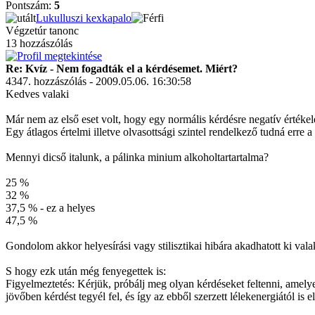
Pontszám:
5
Lukulluszi kexkapalo
Végzetúr tanonc
13 hozzászólás
Re: Kvíz - Nem fogadták el a kérdésemet. Miért?
4347. hozzászólás - 2009.05.06. 16:30:58
Kedves valaki
Már nem az első eset volt, hogy egy normális kérdésre negatív értékel
Egy átlagos értelmi illetve olvasottsági szintel rendelkező tudná erre a 
Mennyi dicső italunk, a pálinka minium alkoholtartartalma?
25 %
32 %
37,5 % - ez a helyes
47,5 %
Gondolom akkor helyesírási vagy stilisztikai hibára akadhatott ki val
S hogy ezk után még fenyegettek is:
Figyelmeztetés: Kérjük, próbálj meg olyan kérdéseket feltenni, amelye
jövőben kérdést tegyél fel, és így az ebből szerzett lélekenergiától is el