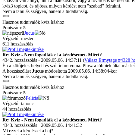
is lassan van annyi, mint a matekosból, vagy a fővárosos kérdésből. És
kvíz3 topicot, és rájössz milyen kérdést nem "szabad" felrakni.
Nem a tanulás szégyen, hanem a tudatlanság.
***
Hasznos tudnivalók kvíz íráshoz
Pontszám:
5
Jucus
Végzetúr mester
611 hozzászólás
Re: Kvíz - Nem fogadták el a kérdésemet. Miért?
4342. hozzászólás - 2009.05.06. 14:37:11 (
Válasz Ermytage #4328 ho
Én a kötőjelek helyett és szót írtam volna. Plusz a többiek által már 
A hozzászólást
Jucus
módosította 2009.05.06. 14:38:04-kor
Nem a tanulás szégyen, hanem a tudatlanság.
***
Hasznos tudnivalók kvíz íráshoz
Pontszám:
5
Felicia
Végzetúr tanonc
44 hozzászólás
Re: Kvíz - Nem fogadták el a kérdésemet. Miért?
4343. hozzászólás - 2009.05.06. 14:41:32
Mi ezzel a kérdéssel a baj?