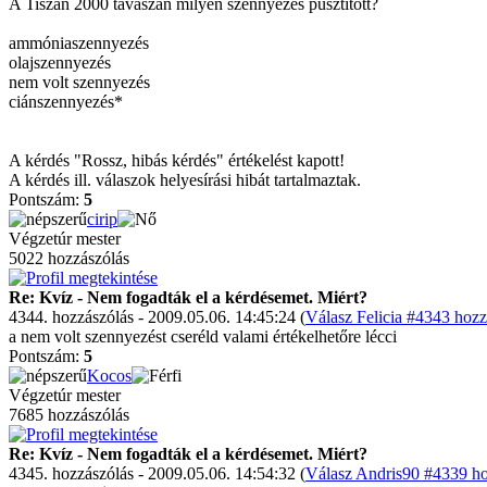
A Tiszán 2000 tavaszán milyen szennyezés pusztított?
ammóniaszennyezés
olajszennyezés
nem volt szennyezés
ciánszennyezés*
A kérdés "Rossz, hibás kérdés" értékelést kapott!
A kérdés ill. válaszok helyesírási hibát tartalmaztak.
Pontszám:
5
cirip
Végzetúr mester
5022 hozzászólás
Re: Kvíz - Nem fogadták el a kérdésemet. Miért?
4344. hozzászólás - 2009.05.06. 14:45:24 (
Válasz Felicia #4343 hozz
a nem volt szennyezést cseréld valami értékelhetőre lécci
Pontszám:
5
Kocos
Végzetúr mester
7685 hozzászólás
Re: Kvíz - Nem fogadták el a kérdésemet. Miért?
4345. hozzászólás - 2009.05.06. 14:54:32 (
Válasz Andris90 #4339 ho