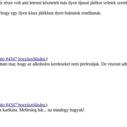
 része volt ami letenni késztetett más ilyen típusú játékot veletek szem
hogy egy ilyen klasz játékban ilyen buktatok rondítanak.
alo #4347 hozzászólására.
)
ottam mar, hogy az alkoholos kerdeseket nem preferaljak. De viszont adt
alo #4347 hozzászólására.
)
as karikára. Mellesleg hát... na mindegy hagyuk!