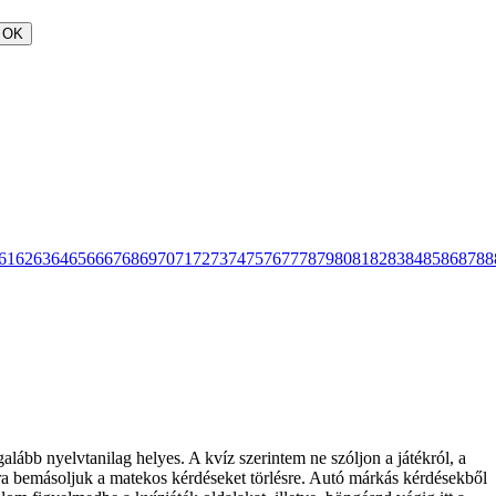
OK
61
62
63
64
65
66
67
68
69
70
71
72
73
74
75
76
77
78
79
80
81
82
83
84
85
86
87
88
alább nyelvtanilag helyes. A kvíz szerintem ne szóljon a játékról, a
rra bemásoljuk a matekos kérdéseket törlésre. Autó márkás kérdésekből