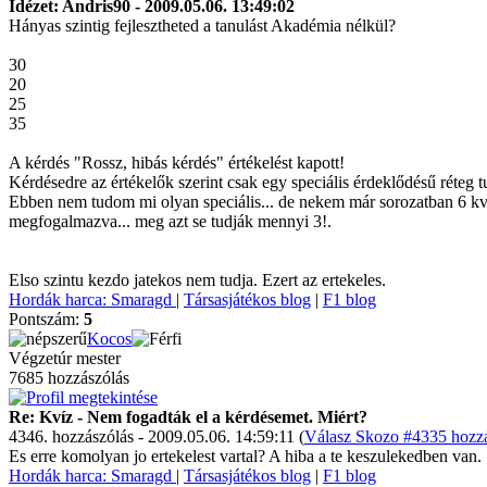
Idézet: Andris90 - 2009.05.06. 13:49:02
Hányas szintig fejlesztheted a tanulást Akadémia nélkül?
30
20
25
35
A kérdés "Rossz, hibás kérdés" értékelést kapott!
Kérdésedre az értékelők szerint csak egy speciális érdeklődésű réteg tu
Ebben nem tudom mi olyan speciális... de nekem már sorozatban 6 kvíz
megfogalmazva... meg azt se tudják mennyi 3!.
Elso szintu kezdo jatekos nem tudja. Ezert az ertekeles.
Hordák harca: Smaragd
|
Társasjátékos blog
|
F1 blog
Pontszám:
5
Kocos
Végzetúr mester
7685 hozzászólás
Re: Kvíz - Nem fogadták el a kérdésemet. Miért?
4346. hozzászólás - 2009.05.06. 14:59:11 (
Válasz Skozo #4335 hozzá
Es erre komolyan jo ertekelest vartal? A hiba a te keszulekedben van.
Hordák harca: Smaragd
|
Társasjátékos blog
|
F1 blog