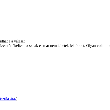
dhatja a választ.
em értékelték rossznak és már nem tehetek fel többet. Olyan volt h mel
szólására.
)