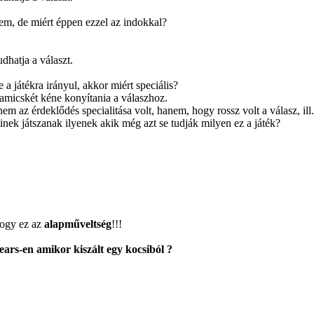
em, de miért éppen ezzel az indokkal?
dhatja a választ.
a játékra irányul, akkor miért speciális?
alamicskét kéne konyítania a válaszhoz.
 nem az érdeklődés specialitása volt, hanem, hogy rossz volt a válasz, ill
inek játszanak ilyenek akik még azt se tudják milyen ez a játék?
hogy ez az
alapműveltség
!!!
ears-en amikor kiszált egy kocsiból ?