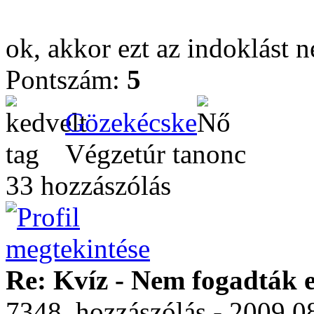
ok, akkor ezt az indoklást 
Pontszám:
5
Gözekécske
Végzetúr tanonc
33 hozzászólás
Re: Kvíz - Nem fogadták e
7348. hozzászólás - 2009.0