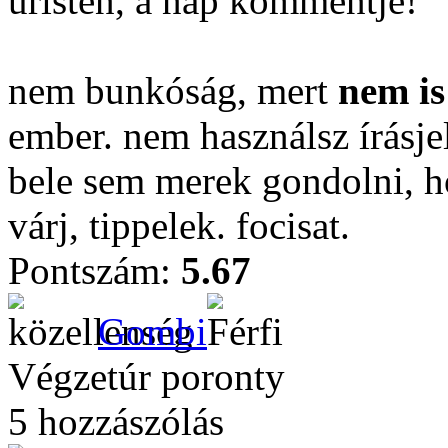
úristen, a nap kommentje!
nem bunkóság, mert
nem is
ember. nem használsz írásjel
bele sem merek gondolni, ho
várj, tippelek. focisat.
Pontszám:
5.67
Gombi
Végzetúr poronty
5 hozzászólás