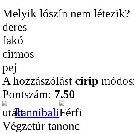
Melyik lószín nem létezik?
deres
fakó
cirmos
pej
A hozzászólást
cirip
módosí
Pontszám:
7.50
kannibali
Végzetúr tanonc