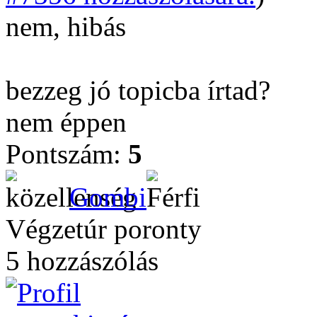
nem, hibás
bezzeg jó topicba írtad?
nem éppen
Pontszám:
5
Gombi
Végzetúr poronty
5 hozzászólás