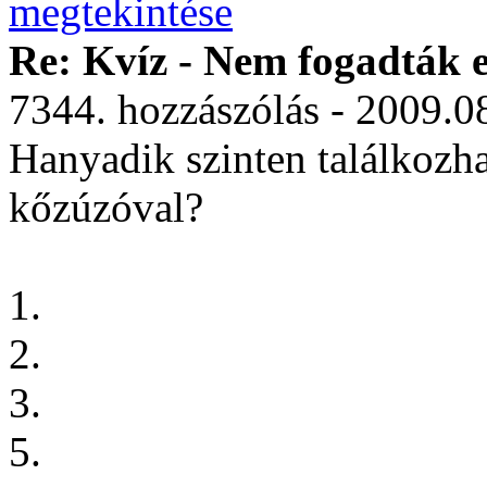
Re: Kvíz - Nem fogadták e
7344. hozzászólás - 2009.0
Hanyadik szinten találkozha
kőzúzóval?
1.
2.
3.
5.