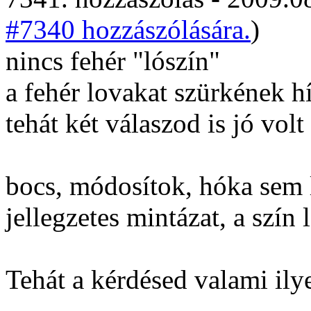
#7340 hozzászólására.
)
nincs fehér "lószín"
a fehér lovakat szürkének h
tehát két válaszod is jó volt
bocs, módosítok, hóka sem l
jellegzetes mintázat, a szín
Tehát a kérdésed valami ilye