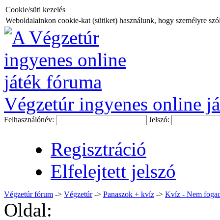
Cookie/süti kezelés
Weboldalainkon cookie-kat (sütiket) használunk, hogy személyre szóló
Végzetúr ingyenes online já
Felhasználónév:
Jelszó:
Regisztráció
Elfelejtett jelszó
Végzetúr fórum
->
Végzetúr
->
Panaszok + kvíz
->
Kvíz - Nem fogad
Oldal: