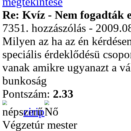
Re: Kvíz - Nem fogadták e
7351. hozzászólás - 2009.0
Milyen az ha az én kérdésem
speciális érdeklődésü csopo
vanak amikre ugyanazt a vál
bunkoság
Pontszám:
2.33
cirip
Végzetúr mester