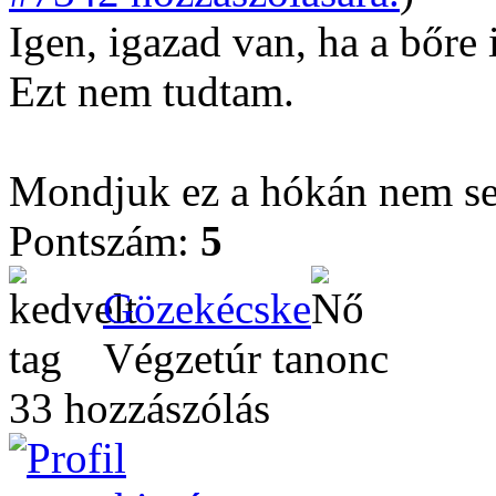
Igen, igazad van, ha a bőre 
Ezt nem tudtam.
Mondjuk ez a hókán nem seg
Pontszám:
5
Gözekécske
Végzetúr tanonc
33 hozzászólás