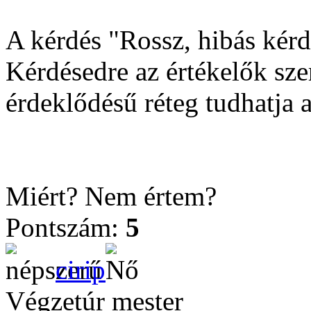
A kérdés "Rossz, hibás kérdé
Kérdésedre az értékelők szer
érdeklődésű réteg tudhatja a
Miért? Nem értem?
Pontszám:
5
cirip
Végzetúr mester