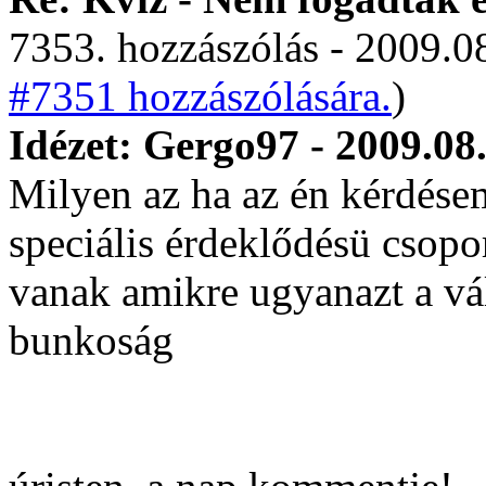
7353. hozzászólás - 2009.08
#7351 hozzászólására.
)
Idézet: Gergo97 - 2009.08
Milyen az ha az én kérdésem
speciális érdeklődésü csopo
vanak amikre ugyanazt a vál
bunkoság