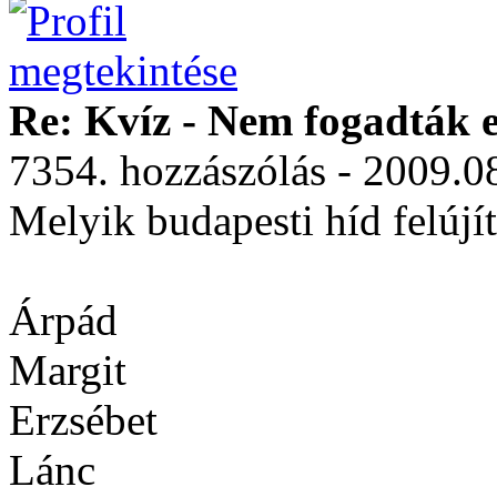
Re: Kvíz - Nem fogadták e
7354. hozzászólás - 2009.0
Melyik budapesti híd felúj
Árpád
Margit
Erzsébet
Lánc