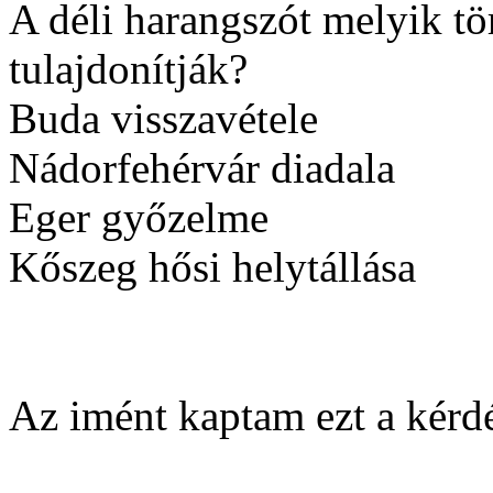
A déli harangszót melyik tö
tulajdonítják?
Buda visszavétele
Nádorfehérvár diadala
Eger győzelme
Kőszeg hősi helytállása
Az imént kaptam ezt a kérdé