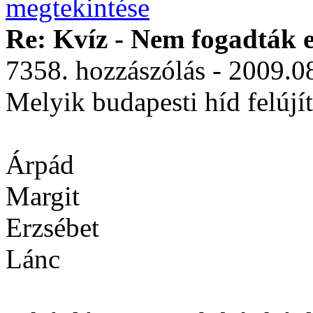
Re: Kvíz - Nem fogadták e
7358. hozzászólás - 2009.0
Melyik budapesti híd felúj
Árpád
Margit
Erzsébet
Lánc