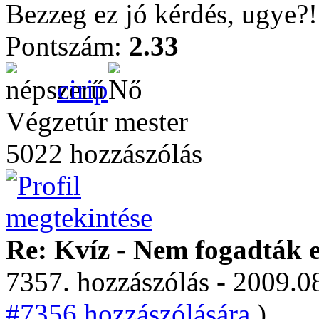
Bezzeg ez jó kérdés, ugye?!
Pontszám:
2.33
cirip
Végzetúr mester
5022 hozzászólás
Re: Kvíz - Nem fogadták e
7357. hozzászólás - 2009.08
#7356 hozzászólására.
)