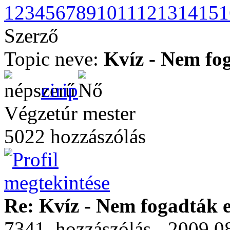
1
2
3
4
5
6
7
8
9
10
11
12
13
14
15
1
Szerző
Topic neve:
Kvíz - Nem fog
cirip
Végzetúr mester
5022 hozzászólás
Re: Kvíz - Nem fogadták e
7341. hozzászólás - 2009.08