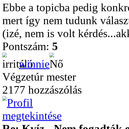
Ebbe a topicba pedig konkré
mert így nem tudunk választ
(izé, nem is volt kérdés...a
Pontszám:
5
winnie
Végzetúr mester
2177 hozzászólás
Re: Kvíz - Nem fogadták e