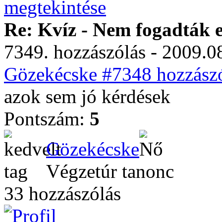
Re: Kvíz - Nem fogadták e
7349. hozzászólás - 2009.08
Gözekécske #7348 hozzászó
azok sem jó kérdések
Pontszám:
5
Gözekécske
Végzetúr tanonc
33 hozzászólás