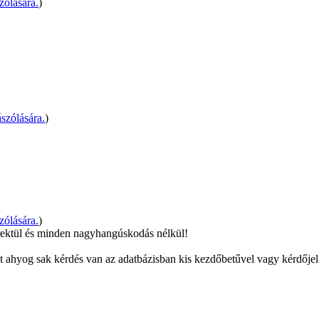
zólására.
)
szólására.
)
zólására.
)
orrektül és minden nagyhangúskodás nélkül!
nt ahyog sak kérdés van az adatbázisban kis kezdőbetűvel vagy kérdőjel