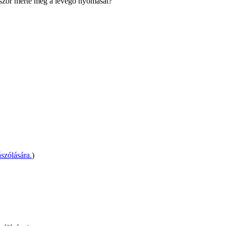
lőször mérte meg a levegő nyomását?
szólására.
)