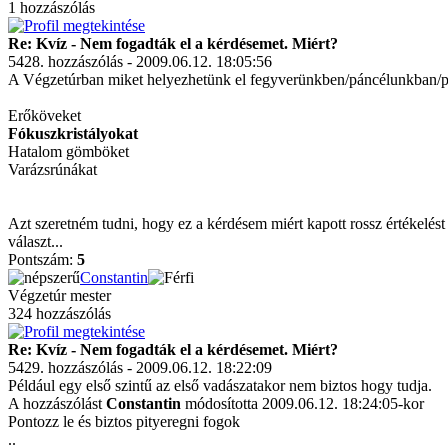
1 hozzászólás
Re: Kvíz - Nem fogadták el a kérdésemet. Miért?
5428. hozzászólás - 2009.06.12. 18:05:56
A Végzetúrban miket helyezhetünk el fegyverünkben/páncélunkban/
Erőköveket
Fókuszkristályokat
Hatalom gömböket
Varázsrúnákat
Azt szeretném tudni, hogy ez a kérdésem miért kapott rossz értékelést 
választ...
Pontszám:
5
Constantin
Végzetúr mester
324 hozzászólás
Re: Kvíz - Nem fogadták el a kérdésemet. Miért?
5429. hozzászólás - 2009.06.12. 18:22:09
Például egy első szintű az első vadászatakor nem biztos hogy tudja.
A hozzászólást
Constantin
módosította 2009.06.12. 18:24:05-kor
Pontozz le és biztos pityeregni fogok
..