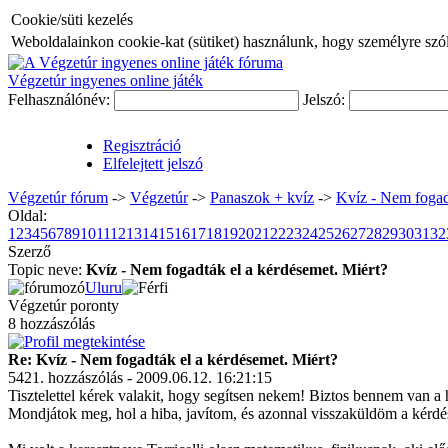
Cookie/süti kezelés
Weboldalainkon cookie-kat (sütiket) használunk, hogy személyre szóló
Végzetúr ingyenes online játék
Felhasználónév:
Jelszó:
Regisztráció
Elfelejtett jelszó
Végzetúr fórum
->
Végzetúr
->
Panaszok + kvíz
->
Kvíz - Nem fogad
Oldal:
1
2
3
4
5
6
7
8
9
10
11
12
13
14
15
16
17
18
19
20
21
22
23
24
25
26
27
28
29
30
31
32
Szerző
Topic neve:
Kvíz - Nem fogadták el a kérdésemet. Miért?
Uluru
Végzetúr poronty
8 hozzászólás
Re: Kvíz - Nem fogadták el a kérdésemet. Miért?
5421. hozzászólás - 2009.06.12. 16:21:15
Tisztelettel kérek valakit, hogy segítsen nekem! Biztos bennem van a 
Mondjátok meg, hol a hiba, javítom, és azonnal visszaküldöm a kérdé