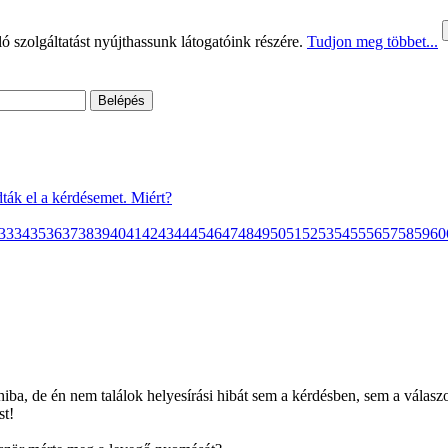
 szolgáltatást nyújthassunk látogatóink részére.
Tudjon meg többet...
ták el a kérdésemet. Miért?
33
34
35
36
37
38
39
40
41
42
43
44
45
46
47
48
49
50
51
52
53
54
55
56
57
58
59
60
hiba, de én nem találok helyesírási hibát sem a kérdésben, sem a válasz
st!