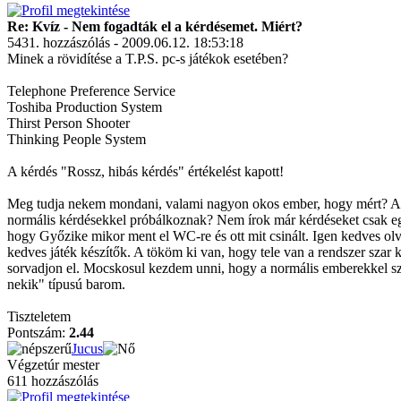
Re: Kvíz - Nem fogadták el a kérdésemet. Miért?
5431. hozzászólás - 2009.06.12. 18:53:18
Minek a rövidítése a T.P.S. pc-s játékok esetében?
Telephone Preference Service
Toshiba Production System
Thirst Person Shooter
Thinking People System
A kérdés "Rossz, hibás kérdés" értékelést kapott!
Meg tudja nekem mondani, valami nagyon okos ember, hogy mért? Ango
normális kérdésekkel próbálkoznak? Nem írok már kérdéseket csak egy
hogy Győzike mikor ment el WC-re és ott mit csinált. Igen kedves olva
kedves játék készítők. A tököm ki van, hogy tele van a rendszer szar
sorvadjon el. Mocskosul kezdem unni, hogy a normális emberekkel szív
nekik" típusú barom.
Tiszteletem
Pontszám:
2.44
Jucus
Végzetúr mester
611 hozzászólás