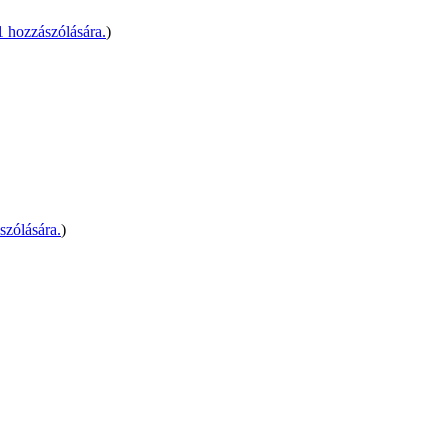
 hozzászólására.
)
szólására.
)