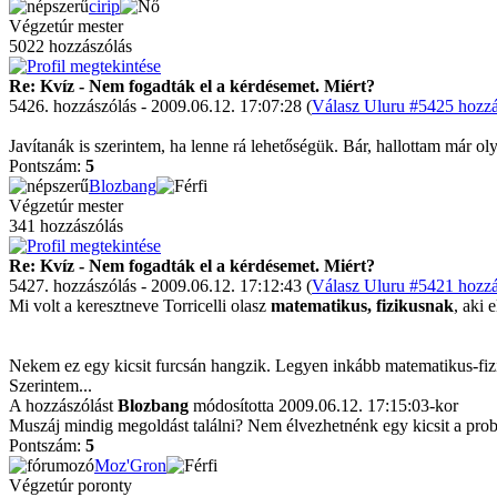
cirip
Végzetúr mester
5022 hozzászólás
Re: Kvíz - Nem fogadták el a kérdésemet. Miért?
5426. hozzászólás - 2009.06.12. 17:07:28 (
Válasz Uluru #5425 hozzá
Javítanák is szerintem, ha lenne rá lehetőségük. Bár, hallottam már 
Pontszám:
5
Blozbang
Végzetúr mester
341 hozzászólás
Re: Kvíz - Nem fogadták el a kérdésemet. Miért?
5427. hozzászólás - 2009.06.12. 17:12:43 (
Válasz Uluru #5421 hozzá
Mi volt a keresztneve Torricelli olasz
matematikus, fizikusnak
, aki
Nekem ez egy kicsit furcsán hangzik. Legyen inkább matematikus-fiz
Szerintem...
A hozzászólást
Blozbang
módosította 2009.06.12. 17:15:03-kor
Muszáj mindig megoldást találni? Nem élvezhetnénk egy kicsit a pro
Pontszám:
5
Moz'Gron
Végzetúr poronty