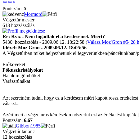
*****
Pontszám:
5
Mormord
Végzetúr mester
613 hozzászólás
Re: Kvíz - Nem fogadták el a kérdésemet. Miért?
5430. hozzászólás - 2009.06.12. 18:22:58 (
Válasz Moz'Gron #5428 h
Idézet: Moz'Gron - 2009.06.12. 18:05:56
A Végzetúrban miket helyezhetünk el fegyverünkben/páncélunkban/
Erőköveket
Fókuszkristályokat
Hatalom gömböket
Varázsrúnákat
Azt szeretném tudni, hogy ez a kérdésem miért kapott rossz értékelést 
választ...
Azért mert a végzeturas kérdések rendszerint ezt az értékelést kapják
Pontszám:
6.67
Gibbon1985
Végzetúr tanonc
12 hozzászólás