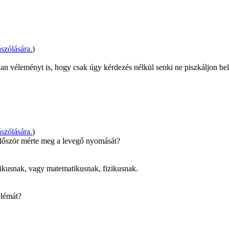
szólására.
)
olyan véleményt is, hogy csak úgy kérdezés nélkül senki ne piszkáljon 
szólására.
)
 először mérte meg a levegő nyomását?
ikusnak, vagy matematikusnak, fizikusnak.
blémát?