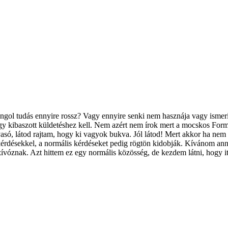
l tudás ennyire rossz? Vagy ennyire senki nem hasznája vagy ismeri a
 kibaszott küldetéshez kell. Nem azért nem írok mert a mocskos Forma-
só, látod rajtam, hogy ki vagyok bukva. Jól látod! Mert akkor ha nem le
 kérdésekkel, a normális kérdéseket pedig rögtön kidobják. Kívánom ann
óznak. Azt hittem ez egy normális közösség, de kezdem látni, hogy itt 