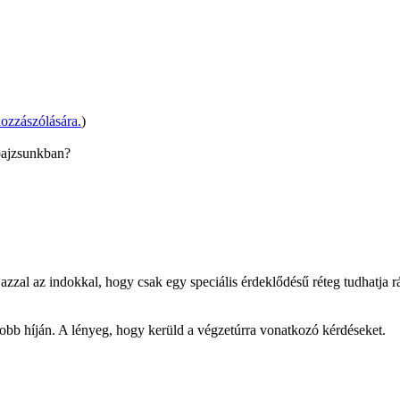
ozzászólására.
)
pajzsunkban?
azzal az indokkal, hogy csak egy speciális érdeklődésű réteg tudhatja rá
 jobb híján. A lényeg, hogy kerüld a végzetúrra vonatkozó kérdéseket.