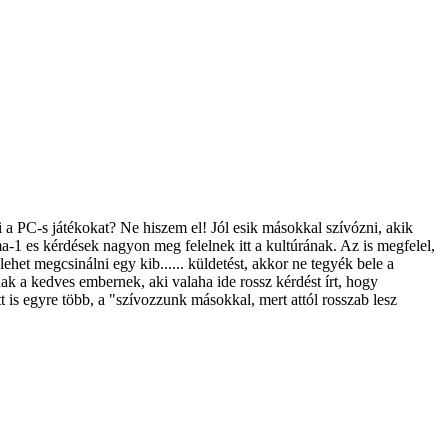
 PC-s játékokat? Ne hiszem el! Jól esik másokkal szívózni, akik
1 es kérdések nagyon meg felelnek itt a kultúrának. Az is megfelel,
het megcsinálni egy kib...... küldetést, akkor ne tegyék bele a
ak a kedves embernek, aki valaha ide rossz kérdést írt, hogy
is egyre több, a "szívozzunk másokkal, mert attól rosszab lesz