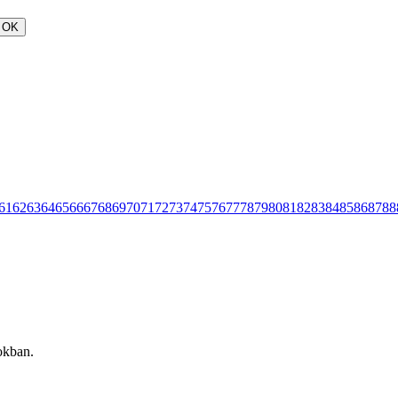
OK
61
62
63
64
65
66
67
68
69
70
71
72
73
74
75
76
77
78
79
80
81
82
83
84
85
86
87
88
okban.