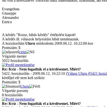
Mi volt a keresztneve Torricelli olasz matematikus, fizikusnak, aki e
Evangelista
Giuseppe
Alessandro
Enrico
A kérdés "Rossz, hibás kérdés" értékelést kapott!
A kérdés ill. válaszok helyesírási hibát tartalmaztak.
A hozzászólást
Uluru
módosította 2009.06.12. 16:22:00-kor
Pontszám:
5
cirip
Végzetúr mester
5022 hozzászólás
Re: Kvíz - Nem fogadták el a kérdésemet. Miért?
5422. hozzászólás - 2009.06.12. 16:22:10 (
Válasz Uluru #5421 hozzá
kérdőjel elé nem kell szóköz
Pontszám:
5
Uluru
Végzetúr poronty
8 hozzászólás
Re: Kvíz - Nem fogadták el a kérdésemet. Miért?