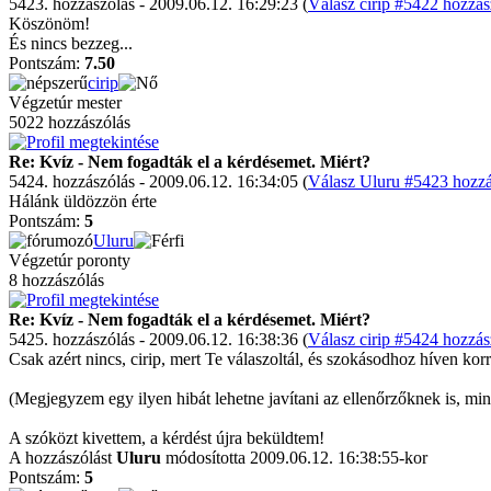
5423. hozzászólás - 2009.06.12. 16:29:23 (
Válasz cirip #5422 hozzás
Köszönöm!
És nincs bezzeg...
Pontszám:
7.50
cirip
Végzetúr mester
5022 hozzászólás
Re: Kvíz - Nem fogadták el a kérdésemet. Miért?
5424. hozzászólás - 2009.06.12. 16:34:05 (
Válasz Uluru #5423 hozzá
Hálánk üldözzön érte
Pontszám:
5
Uluru
Végzetúr poronty
8 hozzászólás
Re: Kvíz - Nem fogadták el a kérdésemet. Miért?
5425. hozzászólás - 2009.06.12. 16:38:36 (
Válasz cirip #5424 hozzás
Csak azért nincs, cirip, mert Te válaszoltál, és szokásodhoz híven k
(Megjegyzem egy ilyen hibát lehetne javítani az ellenőrzőknek is, mi
A szóközt kivettem, a kérdést újra beküldtem!
A hozzászólást
Uluru
módosította 2009.06.12. 16:38:55-kor
Pontszám:
5