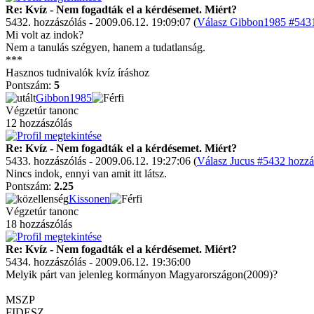
Re: Kvíz - Nem fogadták el a kérdésemet. Miért?
5432. hozzászólás - 2009.06.12. 19:09:07 (
Válasz Gibbon1985 #5431
Mi volt az indok?
Nem a tanulás szégyen, hanem a tudatlanság.
***
Hasznos tudnivalók kvíz íráshoz
Pontszám:
5
Gibbon1985
Végzetúr tanonc
12 hozzászólás
Re: Kvíz - Nem fogadták el a kérdésemet. Miért?
5433. hozzászólás - 2009.06.12. 19:27:06 (
Válasz Jucus #5432 hozzá
Nincs indok, ennyi van amit itt látsz.
Pontszám:
2.25
Kissonen
Végzetúr tanonc
18 hozzászólás
Re: Kvíz - Nem fogadták el a kérdésemet. Miért?
5434. hozzászólás - 2009.06.12. 19:36:00
Melyik párt van jelenleg kormányon Magyarországon(2009)?
MSZP
FIDESZ