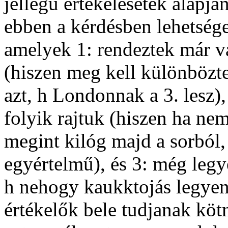
jellegű értékelésetek alapjá
ebben a kérdésben lehetsé
amelyek 1: rendeztek már 
(hiszen meg kell különbözt
azt, h Londonnak a 3. lesz),
folyik rajtuk (hiszen ha ne
megint kilóg majd a sorból
egyértelmű), és 3: még legy
h nehogy kaukktojás legyen,
értékelők bele tudjanak kötn