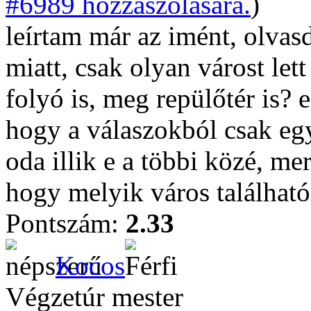
#6989 hozzászólására.
)
leírtam már az imént, olvasd
miatt, csak olyan várost let
folyó is, meg repülőtér is? 
hogy a válaszokból csak eg
oda illik e a többi közé, me
hogy melyik város találha
Pontszám:
2.33
Kocos
Végzetúr mester