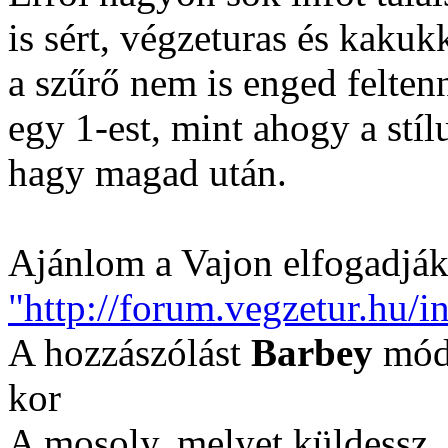
is sért, végzeturas és kakuk
a szűrő nem is enged felten
egy 1-est, mint ahogy a stí
hagy magad után.
Ajánlom a Vajon elfogadják 
"http://forum.vegzetur.hu/i
A hozzászólást
Barbey
módo
kor
A mosoly, melyet küldessz, 