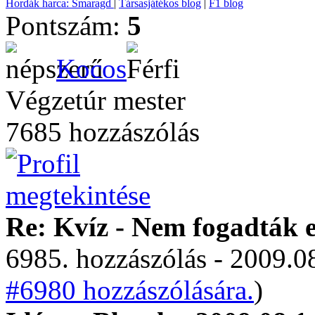
Hordák harca: Smaragd
|
Társasjátékos blog
|
F1 blog
Pontszám:
5
Kocos
Végzetúr mester
7685 hozzászólás
Re: Kvíz - Nem fogadták e
6985. hozzászólás - 2009.08
#6980 hozzászólására.
)