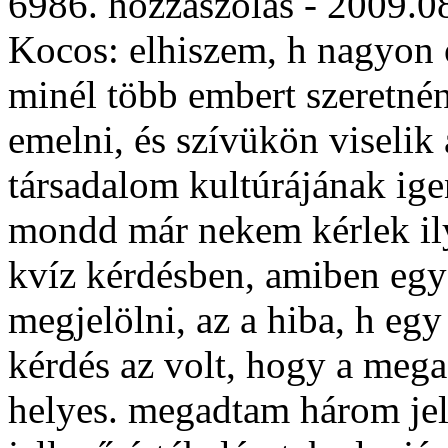
6986. hozzászólás - 2009.0
Kocos: elhiszem, h nagyon
minél több embert szeretné
emelni, és szívükön viselik 
társadalom kultúrájának ige
mondd már nekem kérlek ily
kvíz kérdésben, amiben eg
megjelölni, az a hiba, h egy
kérdés az volt, hogy a mega
helyes. megadtam három jell