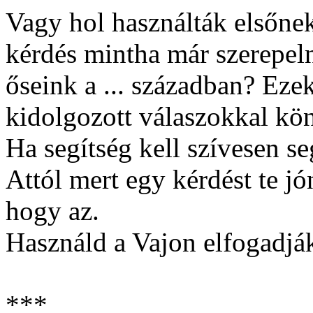
Vagy hol használták elsőnek
kérdés mintha már szerepel
őseink a ... században? Eze
kidolgozott válaszokkal k
Ha segítség kell szívesen s
Attól mert egy kérdést te j
hogy az.
Használd a Vajon elfogadjá
***