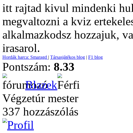
itt rajtad kivul mindenki hu
megvaltozni a kviz ertekele
alkalmazkodsz hozzajuk, v
irasarol.
Hordák harca: Smaragd
|
Társasjátékos blog
|
F1 blog
Pontszám:
8.33
Blazek
Végzetúr mester
337 hozzászólás