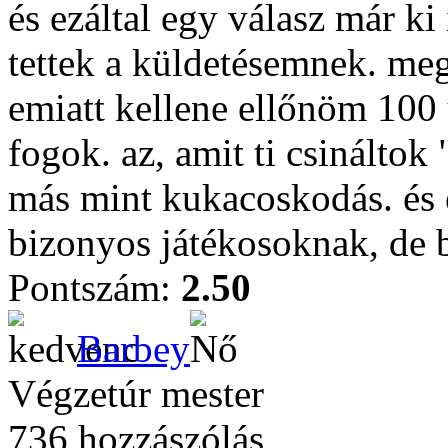
és ezáltal egy válasz már ki 
tettek a küldetésemnek. meg
emiatt kellene ellőnöm 100 
fogok. az, amit ti csináltok
más mint kukacoskodás. és e
bizonyos játékosoknak, de b
Pontszám:
2.50
Barbey
Végzetúr mester
736 hozzászólás