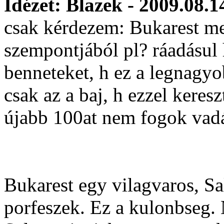
Idézet: Blazek - 2009.08.1
csak kérdezem: Bukarest me
szempontjából pl? ráadásul 
benneteket, h ez a legnagy
csak az a baj, h ezzel keres
újabb 100at nem fogok vadá
Bukarest egy vilagvaros, Sa
porfeszek. Ez a kulonbseg.