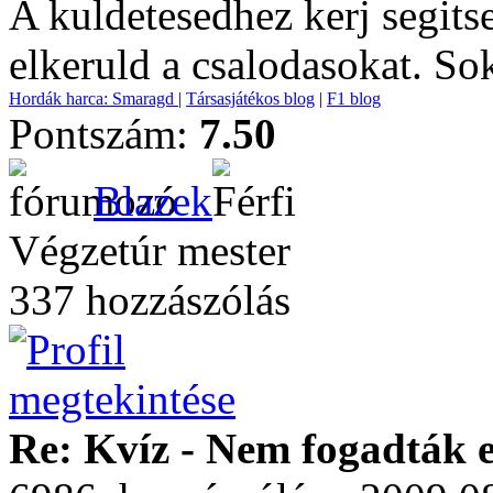
A kuldetesedhez kerj segits
elkeruld a csalodasokat. Sok
Hordák harca: Smaragd
|
Társasjátékos blog
|
F1 blog
Pontszám:
7.50
Blazek
Végzetúr mester
337 hozzászólás
Re: Kvíz - Nem fogadták e