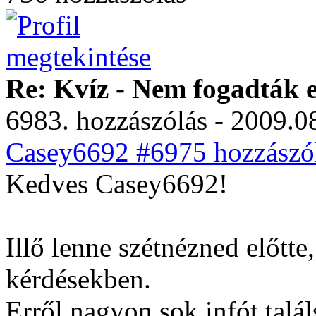
Re: Kvíz - Nem fogadták e
6983. hozzászólás - 2009.08
Casey6692 #6975 hozzászól
Kedves Casey6692!
Illő lenne szétnézned előtte
kérdésekben.
Erről nagyon sok infót talál