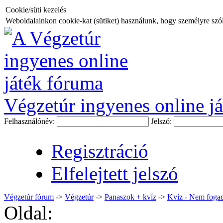
Cookie/süti kezelés
Weboldalainkon cookie-kat (sütiket) használunk, hogy személyre szóló
Végzetúr ingyenes online já
Felhasználónév:
Jelszó:
Regisztráció
Elfelejtett jelszó
Végzetúr fórum
->
Végzetúr
->
Panaszok + kvíz
->
Kvíz - Nem fogad
Oldal: