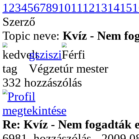
1
2
3
4
5
6
7
8
9
10
11
12
13
14
15
1
Szerző
Topic neve:
Kvíz - Nem fog
gsziszi
Végzetúr mester
332 hozzászólás
Re: Kvíz - Nem fogadták e
6981. hozzászólás - 2009.08