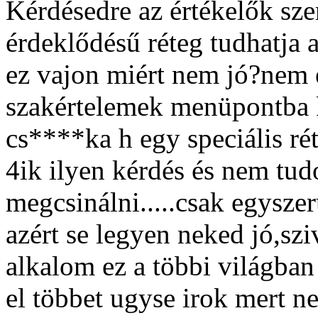
Kérdésedre az értékelők szer
érdeklődésű réteg tudhatja a
ez vajon miért nem jó?nem 
szakértelemek menüpontba k
cs****ka h egy speciális ré
4ik ilyen kérdés és nem tud
megcsinálni.....csak egysze
azért se legyen neked jó,sz
alkalom ez a többi világban
el többet ugyse irok mert 