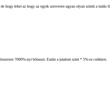
g de hogy lehet az hogy az egyik szerveren ugyan olyan szintü a tudás f
y összesen 7000%-nyi bónuszt. Eután a jutalom szint * 5%-ra csökken.