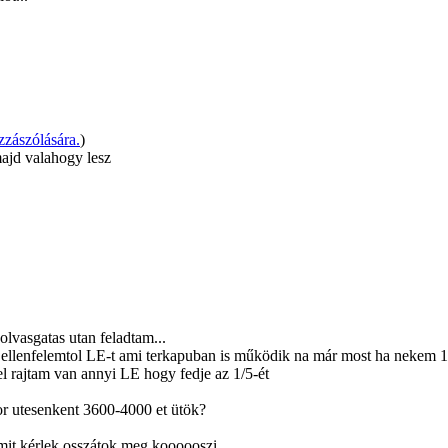
zászólására.
)
majd valahogy lesz
olvasgatas utan feladtam...
 ellenfelemtol LE-t ami terkapuban is működik na már most ha nekem 
el rajtam van annyi LE hogy fedje az 1/5-ét
r utesenkent 3600-4000 et ütök?
mit kérlek osszátok meg koooooszi