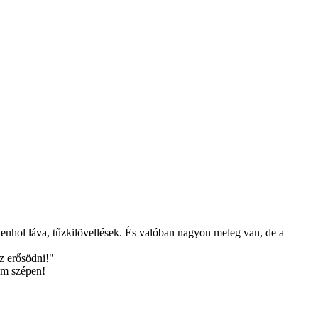
denhol láva, tűzkilövellések. És valóban nagyon meleg van, de a
z erősödni!"
öm szépen!