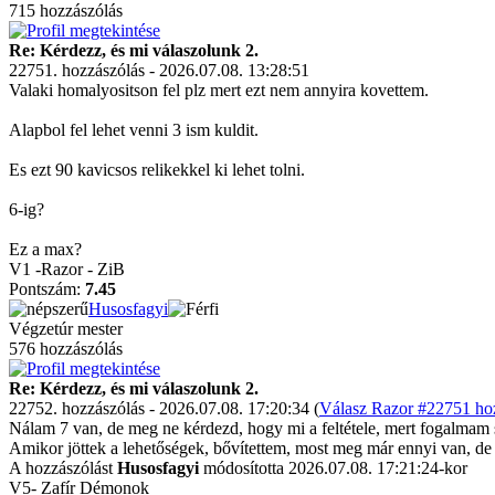
715 hozzászólás
Re: Kérdezz, és mi válaszolunk 2.
22751. hozzászólás - 2026.07.08. 13:28:51
Valaki homalyositson fel plz mert ezt nem annyira kovettem.
Alapbol fel lehet venni 3 ism kuldit.
Es ezt 90 kavicsos relikekkel ki lehet tolni.
6-ig?
Ez a max?
V1 -Razor - ZiB
Pontszám:
7.45
Husosfagyi
Végzetúr mester
576 hozzászólás
Re: Kérdezz, és mi válaszolunk 2.
22752. hozzászólás - 2026.07.08. 17:20:34 (
Válasz Razor #22751 hoz
Nálam 7 van, de meg ne kérdezd, hogy mi a feltétele, mert fogalmam 
Amikor jöttek a lehetőségek, bővítettem, most meg már ennyi van, de
A hozzászólást
Husosfagyi
módosította 2026.07.08. 17:21:24-kor
V5- Zafír Démonok