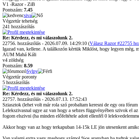
V1 -Razor - ZiB
Pontszám:
7.45
siva
Végzetúr tehetség
241 hozzászólás
Re: Kérdezz, és mi válaszolunk 2.
22756. hozzászólás - 2026.07.09. 14:29:10 (
Válasz Razor #22755 hoz
Igazad van, kellene. A találkozón kèrtük Miklóst, hogy legyen mèg, 
AUM Mahá Káli
v4 zöldség
Pontszám:
8.59
Sylpy
Végzetúr poronty
5 hozzászólás
Re: Kérdezz, és mi válaszolunk 2.
22757. hozzászólás - 2026.07.13. 17:52:43
Sziasztok (lehet volt már rola szó probaltam keresni de egy ora fórum 
Lelekszivasnal ugye az van hogy a sebzes függvényében szivok el az
fogom elszivni (ha minden előfeltétele adott ellenfél 0 lelekvedelemm
Akkor hogy van az hogy terkapuban 14-15k LE jön utesenkent amiko
Van valami extra vagy mashogy számol %os aranyban ha tudtok vala