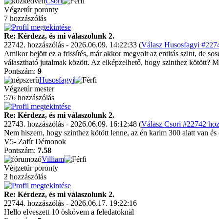
Csori
Végzetúr poronty
7 hozzászólás
Re: Kérdezz, és mi válaszolunk 2.
22742. hozzászólás - 2026.06.09. 14:22:33 (
Válasz Husosfagyi #2274
Amikor bejött ez a frissítés, már akkor megvolt az entitás szint, de 
választható jutalmak között. Az elképzelhető, hogy szinthez kötött? Mi
Pontszám:
9
Husosfagyi
Végzetúr mester
576 hozzászólás
Re: Kérdezz, és mi válaszolunk 2.
22743. hozzászólás - 2026.06.09. 16:12:48 (
Válasz Csori #22742 hoz
Nem hiszem, hogy szinthez kötött lenne, az én karim 300 alatt van és é
V5- Zafír Démonok
Pontszám:
7.58
Villiam
Végzetúr poronty
2 hozzászólás
Re: Kérdezz, és mi válaszolunk 2.
22744. hozzászólás - 2026.06.17. 19:22:16
Hello elveszett 10 öskövem a feledatoknäl