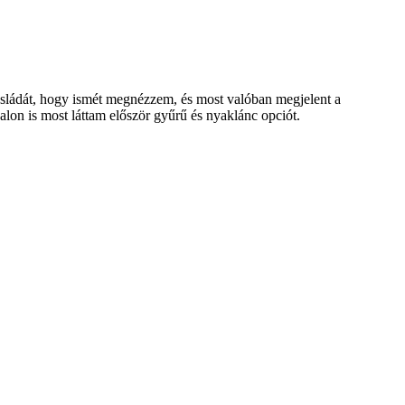
csesládát, hogy ismét megnézzem, és most valóban megjelent a
dalon is most láttam először gyűrű és nyaklánc opciót.