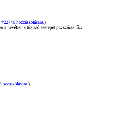
#22746 hozzászólására.
)
a nevében a tűz szó szerepel pl.: száraz tűz.
hozzászólására.
)