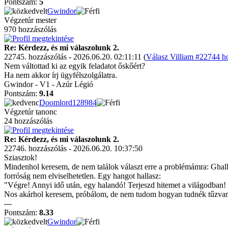
Pontszám:
5
Gwindor
Végzetúr mester
970 hozzászólás
Re: Kérdezz, és mi válaszolunk 2.
22745. hozzászólás - 2026.06.20. 02:11:11 (
Válasz Villiam #22744 ho
Nem váltottad ki az egyik feladatot őskőért?
Ha nem akkor írj ügyfélszolgálatra.
Gwindor - V1 - Azúr Légió
Pontszám:
9.14
Doomlord128984
Végzetúr tanonc
24 hozzászólás
Re: Kérdezz, és mi válaszolunk 2.
22746. hozzászólás - 2026.06.20. 10:37:50
Sziasztok!
Mindenhol keresem, de nem találok választ erre a problémámra: Ghallia
forróság nem elviselhetetlen. Egy hangot hallasz:
"Végre! Annyi idő után, egy halandó! Terjeszd hitemet a világodban! H
Nos akárhol keresem, próbálom, de nem tudom hogyan tudnék tűzvaráz
---
Pontszám:
8.33
Gwindor