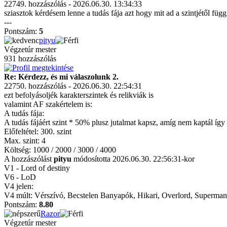
22749. hozzászólás - 2026.06.30. 13:34:33
sziasztok kérdésem lenne a tudás fája azt hogy mit ad a szintjétől füg
---
Pontszám:
5
pityu
Végzetúr mester
931 hozzászólás
Re: Kérdezz, és mi válaszolunk 2.
22750. hozzászólás - 2026.06.30. 22:54:31
ezt befolyásoljék karakterszintek és relikviák is
valamint AF szakértelem is:
A tudás fája:
A tudás fájáért szint * 50% plusz jutalmat kapsz, amíg nem kaptál íg
Előfeltétel: 300. szint
Max. szint: 4
Költség: 1000 / 2000 / 3000 / 4000
A hozzászólást
pityu
módosította 2026.06.30. 22:56:31-kor
V1 - Lord of destiny
V6 - LoD
V4 jelen:
V4 múlt: Vérszívó, Becstelen Banyapók, Hikari, Overlord, Superman
Pontszám:
8.80
Razor
Végzetúr mester