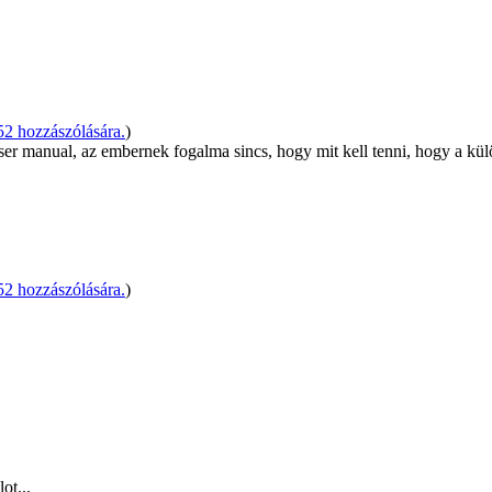
2 hozzászólására.
)
ser manual, az embernek fogalma sincs, hogy mit kell tenni, hogy a külö
2 hozzászólására.
)
ot...