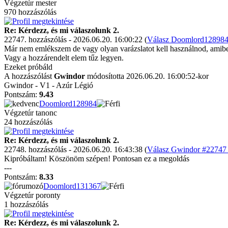
Végzetúr mester
970 hozzászólás
Re: Kérdezz, és mi válaszolunk 2.
22747. hozzászólás - 2026.06.20. 16:00:22 (
Válasz Doomlord128984 
Már nem emlékszem de vagy olyan varázslatot kell használnod, amiben 
Vagy a hozzárendelt elem tűz legyen.
Ezeket próbáld
A hozzászólást
Gwindor
módosította 2026.06.20. 16:00:52-kor
Gwindor - V1 - Azúr Légió
Pontszám:
9.43
Doomlord128984
Végzetúr tanonc
24 hozzászólás
Re: Kérdezz, és mi válaszolunk 2.
22748. hozzászólás - 2026.06.20. 16:43:38 (
Válasz Gwindor #22747 
Kipróbáltam! Köszönöm szépen! Pontosan ez a megoldás
---
Pontszám:
8.33
Doomlord131367
Végzetúr poronty
1 hozzászólás
Re: Kérdezz, és mi válaszolunk 2.