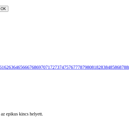
OK
61
62
63
64
65
66
67
68
69
70
71
72
73
74
75
76
77
78
79
80
81
82
83
84
85
86
87
88
az epikus kincs helyett.