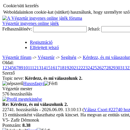
Cookie/süti kezelés
Weboldalainkon cookie-kat (sütiket) használunk, hogy személyre szóló
Végzetúr ingyenes online játék
Felhasználónév:
Jelszó:
Regisztráció
Elfelejtett jelszó
Végzetúr fórum
->
Végzetúr
->
Segítség
->
Kérdezz, és mi válaszolun
Oldal:
1
2
3
4
5
6
7
8
9
10
11
12
13
14
15
16
17
18
19
20
21
22
23
24
25
26
27
28
29
30
31
32
Szerző
Topic neve:
Kérdezz, és mi válaszolunk 2.
Husosfagyi
Végzetúr mester
576 hozzászólás
Re: Kérdezz, és mi válaszolunk 2.
22741. hozzászólás - 2026.06.09. 13:10:13 (
Válasz Csori #22740 hoz
15 entitásonként választhatsz epik kincset. Ha megvan az entitás szint
V5- Zafír Démonok
Pontszám:
8.38