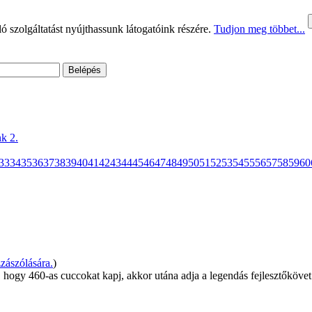
 szolgáltatást nyújthassunk látogatóink részére.
Tudjon meg többet...
k 2.
33
34
35
36
37
38
39
40
41
42
43
44
45
46
47
48
49
50
51
52
53
54
55
56
57
58
59
60
zászólására.
)
, hogy 460-as cuccokat kapj, akkor utána adja a legendás fejlesztőkövet 