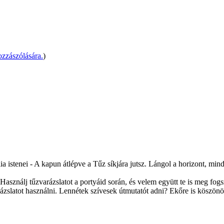
zzászólására.
)
 istenei - A kapun átlépve a Tűz síkjára jutsz. Lángol a horizont, min
asználj tűzvarázslatot a portyáid során, és velem együtt te is meg fogs
slatot használni. Lennétek szívesek útmutatót adni? Ekőre is köszön