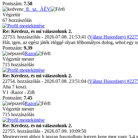
Pontszám:
7.58
_8._sz._ÁÉV
Végzetúr
67 hozzászólás
Re: Kérdezz, és mi válaszolunk 2.
22753. hozzászólás - 2026.07.08. 21:53:41 (
Válasz Husosfagyi #2275
Hát, igen, az egész játék eléggé olyan félhomályos dolog, sehol egy u
Pontszám:
9.39
Razor
Végzetúr mester
715 hozzászólás
Re: Kérdezz, és mi válaszolunk 2.
22754. hozzászólás - 2026.07.08. 23:51:04 (
Válasz Husosfagyi #2275
Aha 7 koszi.
V1 -Razor - ZiB
Pontszám:
7.45
Razor
Végzetúr mester
715 hozzászólás
Re: Kérdezz, és mi válaszolunk 2.
22755. hozzászólás - 2026.07.09. 10:09:50
Megjegyzem ahhoz h igazan hasznalhato legyen kene meg vagy 3-4 sl