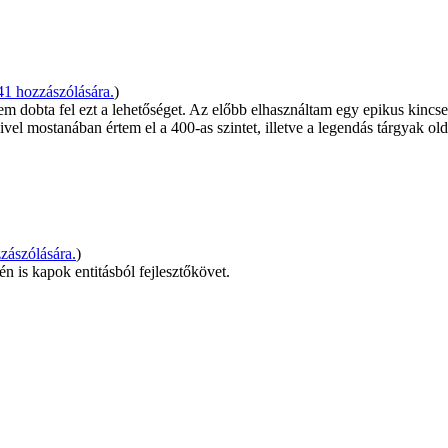
1 hozzászólására.
)
sosem dobta fel ezt a lehetőséget. Az előbb elhasználtam egy epikus kin
vel mostanában értem el a 400-as szintet, illetve a legendás tárgyak ol
zászólására.
)
n is kapok entitásból fejlesztőkövet.