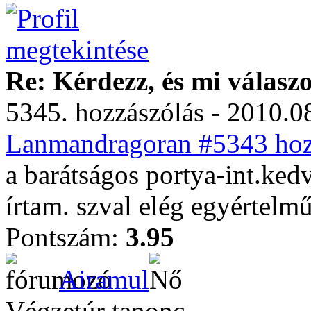
Re: Kérdezz, és mi válasz
5345. hozzászólás - 2010.08
Lanmandragoran #5343 hozz
a barátságos portya-int.kedv
írtam. szval elég egyértelm
Pontszám:
3.95
Airamul
Végzetúr tanonc