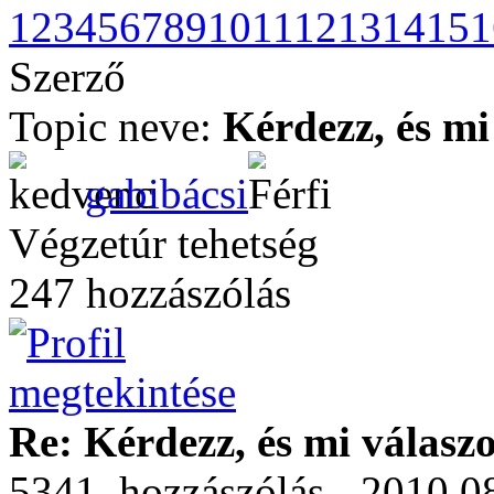
1
2
3
4
5
6
7
8
9
10
11
12
13
14
15
1
Szerző
Topic neve:
Kérdezz, és mi
gabibácsi
Végzetúr tehetség
247 hozzászólás
Re: Kérdezz, és mi válasz
5341. hozzászólás - 2010.08