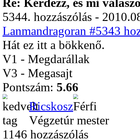
Re: Kérdezz, és mi válasz
5344. hozzászólás - 2010.08
Lanmandragoran #5343 hozz
Hát ez itt a bökkenő.
V1 - Megdarállak
V3 - Megasajt
Pontszám:
5.66
Ricskosz
Végzetúr mester
1146 hozzászólás