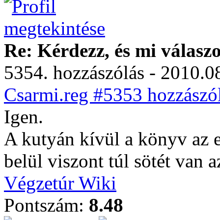
Re: Kérdezz, és mi válasz
5354. hozzászólás - 2010.08
Csarmi.reg #5353 hozzászól
Igen.
A kutyán kívül a könyv az 
belül viszont túl sötét van 
Végzetúr Wiki
Pontszám:
8.48