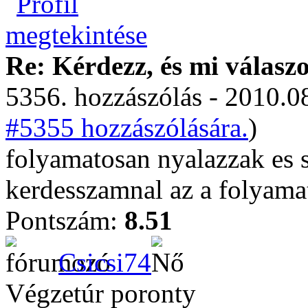
Re: Kérdezz, és mi válasz
5356. hozzászólás - 2010.08
#5355 hozzászólására.
)
folyamatosan nyalazzak es s
kerdesszamnal az a folyama
Pontszám:
8.51
Csicsi74
Végzetúr poronty