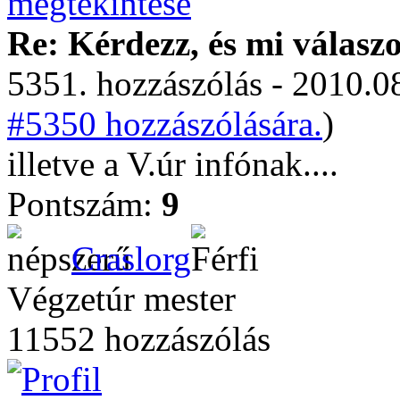
Re: Kérdezz, és mi válasz
5351. hozzászólás - 2010.08
#5350 hozzászólására.
)
illetve a V.úr infónak....
Pontszám:
9
Craslorg
Végzetúr mester
11552 hozzászólás