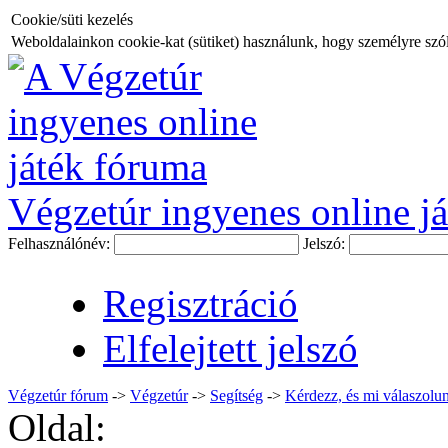
Cookie/süti kezelés
Weboldalainkon cookie-kat (sütiket) használunk, hogy személyre szóló
Végzetúr ingyenes online já
Felhasználónév:
Jelszó:
Regisztráció
Elfelejtett jelszó
Végzetúr fórum
->
Végzetúr
->
Segítség
->
Kérdezz, és mi válaszolun
Oldal: