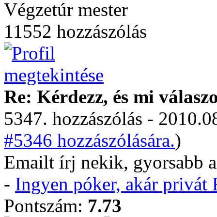
Végzetúr mester
11552 hozzászólás
Re: Kérdezz, és mi válasz
5347. hozzászólás - 2010.08
#5346 hozzászólására.
)
Emailt írj nekik, gyorsabb a
-
Ingyen póker, akár privá
Pontszám:
7.73