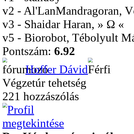
v2 - Al'LanMandragoran, 
v3 - Shaidar Haran, » Ω «
v5 - Biorobot, Tébolyult 
Pontszám:
6.92
Hoffer Dávid
Végzetúr tehetség
221 hozzászólás