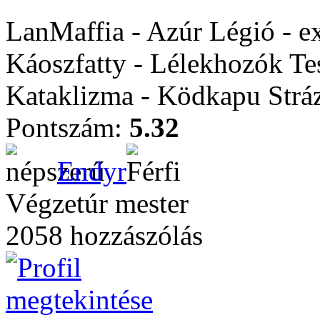
LanMaffia - Azúr Légió - e
Káoszfatty - Lélekhozók Te
Kataklizma - Ködkapu Stráz
Pontszám:
5.32
Endyr
Végzetúr mester
2058 hozzászólás