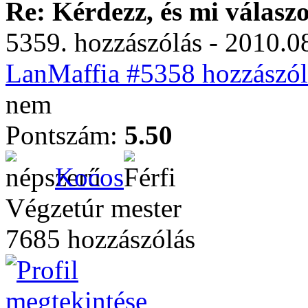
Re: Kérdezz, és mi válasz
5359. hozzászólás - 2010.08
LanMaffia #5358 hozzászól
nem
Pontszám:
5.50
Kocos
Végzetúr mester
7685 hozzászólás