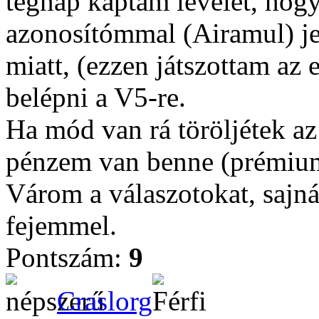
tegnap kaptam levelet, hogy 
azonosítómmal (Airamul) je
miatt, (ezzen játszottam az
belépni a V5-re.
Ha mód van rá töröljétek az
pénzem van benne (prémium
Várom a válaszotokat, saj
fejemmel.
Pontszám:
9
Craslorg