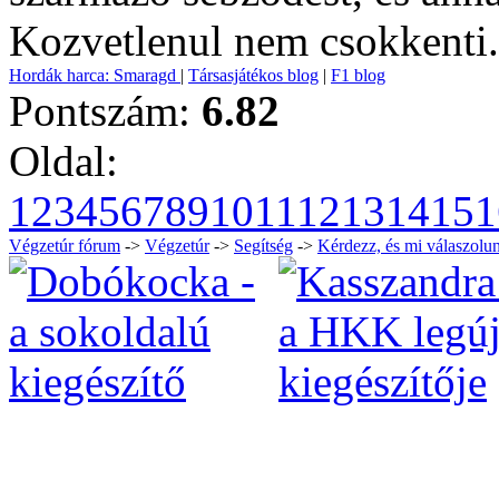
Kozvetlenul nem csokkenti.
Hordák harca: Smaragd
|
Társasjátékos blog
|
F1 blog
Pontszám:
6.82
Oldal:
1
2
3
4
5
6
7
8
9
10
11
12
13
14
15
1
Végzetúr fórum
->
Végzetúr
->
Segítség
->
Kérdezz, és mi válaszolun