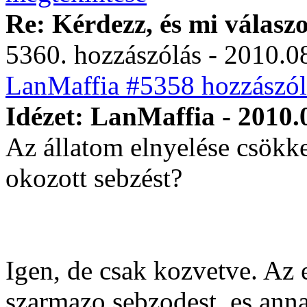
Re: Kérdezz, és mi válasz
5360. hozzászólás - 2010.08
LanMaffia #5358 hozzászól
Idézet: LanMaffia - 2010.
Az állatom elnyelése csökkent
okozott sebzést?
Igen, de csak kozvetve. Az 
szarmazo sebzodest, es anna