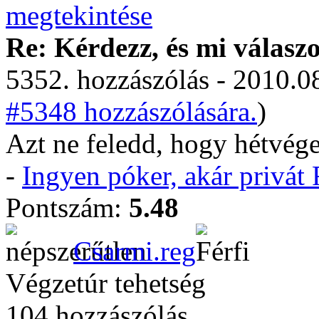
Re: Kérdezz, és mi válasz
5352. hozzászólás - 2010.08
#5348 hozzászólására.
)
Azt ne feledd, hogy hétvége
-
Ingyen póker, akár privá
Pontszám:
5.48
Csarmi.reg
Végzetúr tehetség
104 hozzászólás