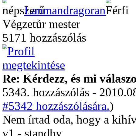
Lanmandragoran
Végzetúr mester
5171 hozzászólás
Re: Kérdezz, és mi válasz
5343. hozzászólás - 2010.08
#5342 hozzászólására.
)
Nem írtad oda, hogy a kihí
v1 - standby