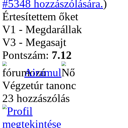
#5348 hozzászólására.
)
Értesítettem őket
V1 - Megdarállak
V3 - Megasajt
Pontszám:
7.12
Airamul
Végzetúr tanonc
23 hozzászólás