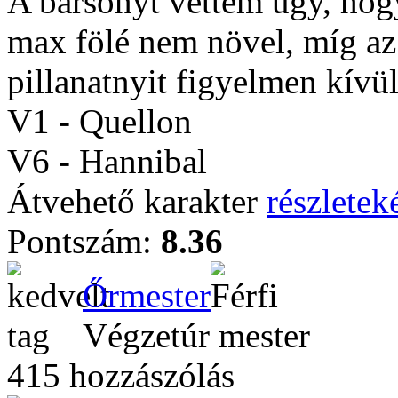
A bársonyt vettem úgy, hogy 
max fölé nem növel, míg az
pillanatnyit figyelmen kív
V1 - Quellon
V6 - Hannibal
Átvehető karakter
részleteké
Pontszám:
8.36
Őrmester
Végzetúr mester
415 hozzászólás