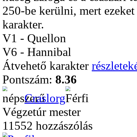
250-be kerülni, mert ezeke
karakter.
V1 - Quellon
V6 - Hannibal
Átvehető karakter
részleteké
Pontszám:
8.36
Craslorg
Végzetúr mester
11552 hozzászólás