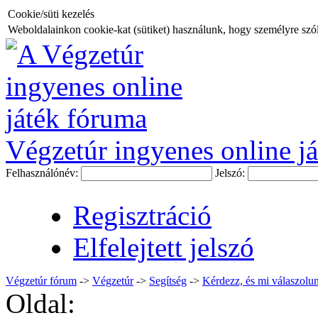
Cookie/süti kezelés
Weboldalainkon cookie-kat (sütiket) használunk, hogy személyre szóló
Végzetúr ingyenes online já
Felhasználónév:
Jelszó:
Regisztráció
Elfelejtett jelszó
Végzetúr fórum
->
Végzetúr
->
Segítség
->
Kérdezz, és mi válaszolun
Oldal: