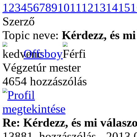
1
2
3
4
5
6
7
8
9
10
11
12
13
14
15
1
Szerző
Topic neve:
Kérdezz, és mi
Offsboy
Végzetúr mester
4654 hozzászólás
Re: Kérdezz, és mi válasz
13881. hozzászólás - 2013.