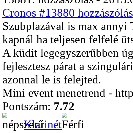
Cronos #13880 hozzászólás
Szubplazával is max annyi 
kapnál ha teljesen felfelé ü
A küdit legegyszerűbben úg
fejlesztesz párat a szingulá
azonnal le is felejted.
Mini event menetrend - htt
Pontszám:
7.72
Klarinét