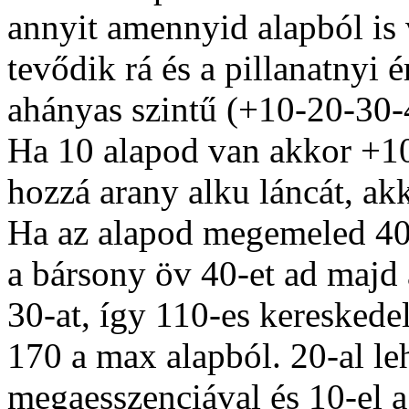
annyit amennyid alapból is 
tevődik rá és a pillanatnyi 
ahányas szintű (+10-20-30-4
Ha 10 alapod van akkor +10
hozzá arany alku láncát, ak
Ha az alapod megemeled 40-
a bársony öv 40-et ad majd 
30-at, így 110-es kereskede
170 a max alapból. 20-al l
megaesszenciával és 10-el a