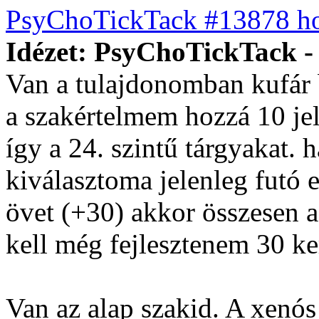
PsyChoTickTack #13878 ho
Idézet: PsyChoTickTack - 
Van a tulajdonomban kufár
a szakértelmem hozzá 10 je
így a 24. szintű tárgyakat. 
kiválasztoma jelenleg futó
övet (+30) akkor összesen 
kell még fejlesztenem 30 k
Van az alap szakid. A xenó