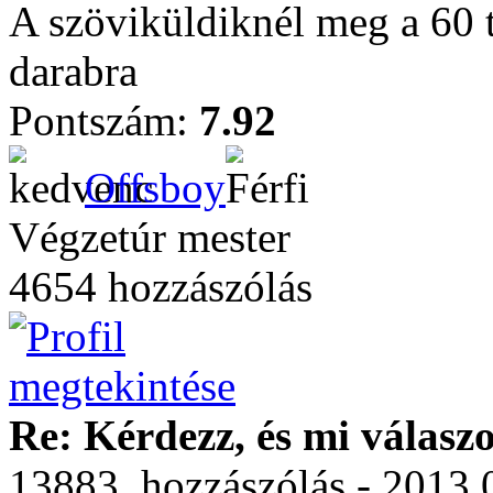
A szöviküldiknél meg a 60 t
darabra
Pontszám:
7.92
Offsboy
Végzetúr mester
4654 hozzászólás
Re: Kérdezz, és mi válasz
13883. hozzászólás - 2013.