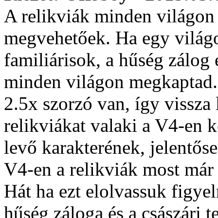
A relikviák minden világon
megvehetőek. Ha egy világo
familiárisok, a hűség zálog 
minden világon megkaptad.
2.5x szorzó van, így vissza 
relikviákat valaki a V4-en 
levő karakterének, jelentőse
V4-en a relikviák most már
Hát ha ezt elolvassuk figye
hűség záloga és a császári 