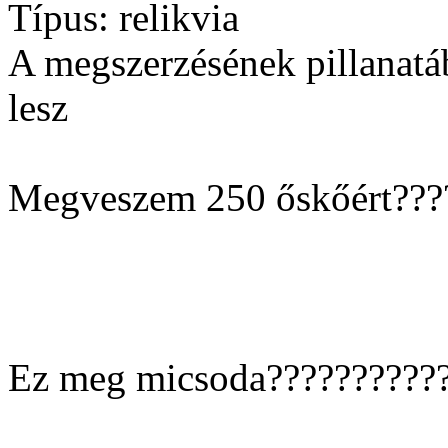
Típus: relikvia
A megszerzésének pillanatába
lesz
Megveszem 250 őskőért????
Ez meg micsoda??????????