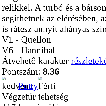
relikkel. A turbó és a bárso
segíthetnek az elérésében, 
is rátesz annyit ahányas szin
V1 - Quellon
V6 - Hannibal
Átvehető karakter
részleteké
Pontszám:
8.36
Putty
Végzetúr tehetség