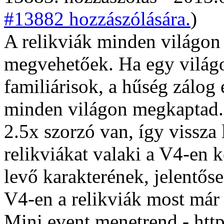
#13882 hozzászólására.
)
A relikviák minden világon
megvehetőek. Ha egy világo
familiárisok, a hűség zálog 
minden világon megkaptad.
2.5x szorzó van, így vissza 
relikviákat valaki a V4-en 
levő karakterének, jelentőse
V4-en a relikviák most már
Mini event menetrend - htt