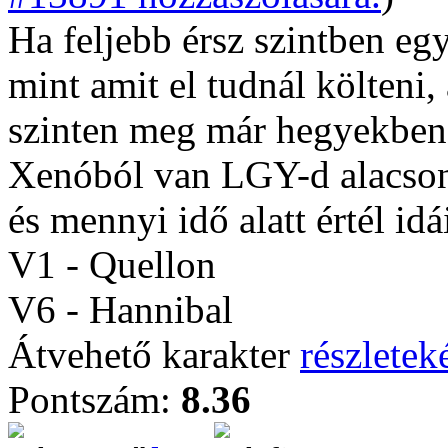
Ha feljebb érsz szintben eg
mint amit el tudnál költeni
szinten meg már hegyekben 
Xenóból van LGY-d alacson
és mennyi idő alatt értél idá
V1 - Quellon
V6 - Hannibal
Átvehető karakter
részleteké
Pontszám:
8.36