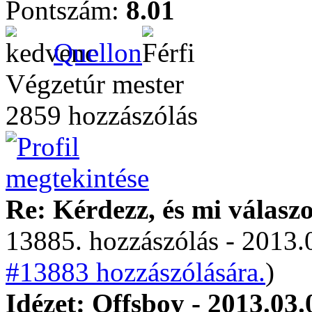
Pontszám:
8.01
Quellon
Végzetúr mester
2859 hozzászólás
Re: Kérdezz, és mi válasz
13885. hozzászólás - 2013.
#13883 hozzászólására.
)
Idézet: Offsboy - 2013.03.