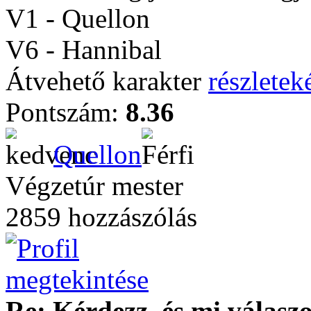
V1 - Quellon
V6 - Hannibal
Átvehető karakter
részleteké
Pontszám:
8.36
Quellon
Végzetúr mester
2859 hozzászólás
Re: Kérdezz, és mi válasz