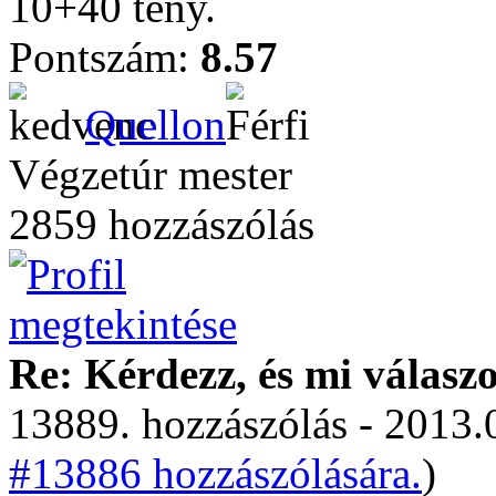
10+40 tény.
Pontszám:
8.57
Quellon
Végzetúr mester
2859 hozzászólás
Re: Kérdezz, és mi válasz
13889. hozzászólás - 2013.
#13886 hozzászólására.
)