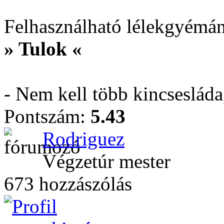
Felhasználható lélekgyémá
» Tulok «
- Nem kell több kincseslád
Pontszám:
5.43
Rodriguez
Végzetúr mester
673 hozzászólás