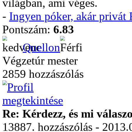
világban, ami véges.
-
Ingyen póker, akár privá
Pontszám:
6.83
Quellon
Végzetúr mester
2859 hozzászólás
Re: Kérdezz, és mi válasz
13887. hozzászólás - 2013.