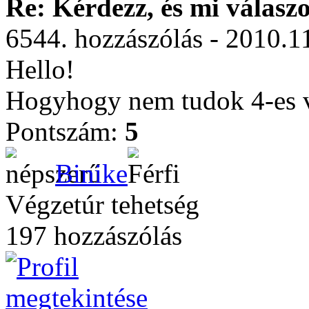
Re: Kérdezz, és mi válasz
6544. hozzászólás - 2010.1
Hello!
Hogyhogy nem tudok 4-es vi
Pontszám:
5
Binike
Végzetúr tehetség
197 hozzászólás