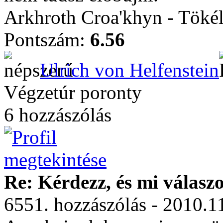
Arkhroth Croa'khyn - Töké
Pontszám:
6.56
Ulrich von Helfenstein
Végzetúr poronty
6 hozzászólás
Re: Kérdezz, és mi válasz
6551. hozzászólás - 2010.1