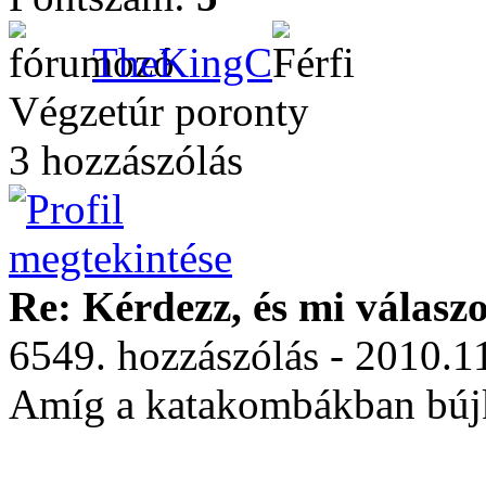
TheKingC
Végzetúr poronty
3 hozzászólás
Re: Kérdezz, és mi válasz
6549. hozzászólás - 2010.1
Amíg a katakombákban bújk