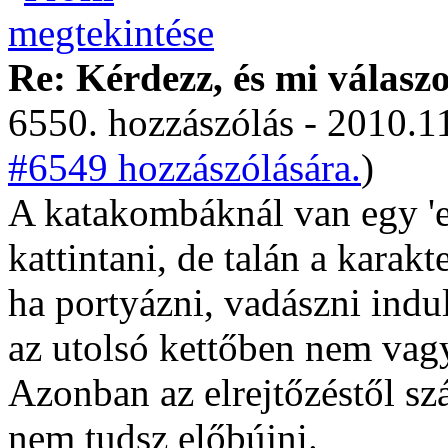
Re: Kérdezz, és mi válasz
6550. hozzászólás - 2010.11
#6549 hozzászólására.
)
A katakombáknál van egy 'elő
kattintani, de talán a karakt
ha portyázni, vadászni induls
az utolsó kettőben nem vagy
Azonban az elrejtőzéstől sz
nem tudsz előbújni.