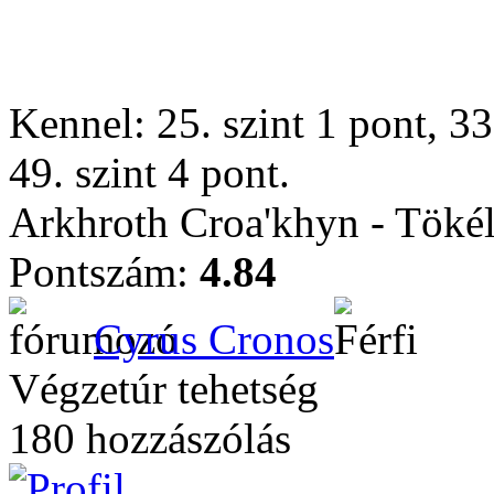
Kennel: 25. szint 1 pont, 33.
49. szint 4 pont.
Arkhroth Croa'khyn - Töké
Pontszám:
4.84
Cyrus Cronos
Végzetúr tehetség
180 hozzászólás