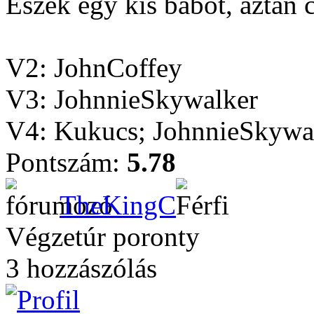
Eszek egy kis babot, aztán 
V2: JohnCoffey
V3: JohnnieSkywalker
V4: Kukucs; JohnnieSkywal
Pontszám:
5.78
TheKingC
Végzetúr poronty
3 hozzászólás