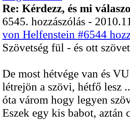
Re: Kérdezz, és mi válasz
6545. hozzászólás - 2010.11
von Helfenstein #6544 hozz
Szövetség fül - és ott szöve
De most hétvége van és VU ta
létrejön a szövi, hétfő lesz 
óta várom hogy legyen szö
Eszek egy kis babot, aztán 