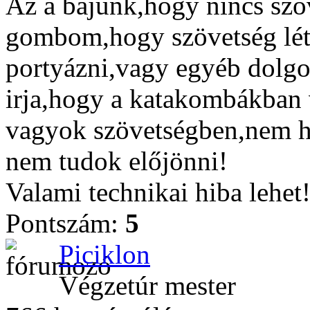
Az a bajunk,hogy nincs sz
gombom,hogy szövetség lét
portyázni,vagy egyéb dolgok
irja,hogy a katakombákban
vagyok szövetségben,nem h
nem tudok előjönni!
Valami technikai hiba lehet
Pontszám:
5
Piciklon
Végzetúr mester