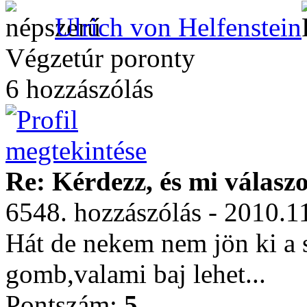
Ulrich von Helfenstein
Végzetúr poronty
6 hozzászólás
Re: Kérdezz, és mi válasz
6548. hozzászólás - 2010.1
Hát de nekem nem jön ki a 
gomb,valami baj lehet...
Pontszám:
5