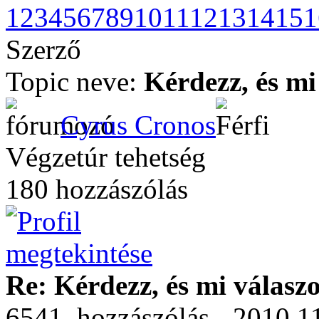
1
2
3
4
5
6
7
8
9
10
11
12
13
14
15
1
Szerző
Topic neve:
Kérdezz, és mi
Cyrus Cronos
Végzetúr tehetség
180 hozzászólás
Re: Kérdezz, és mi válasz
6541. hozzászólás - 2010.1