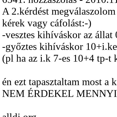
A 2.kérdést megválaszolom
kérek vagy cáfolást:-)
-vesztes kihíváskor az állat 
-győztes kihíváskor 10+i.ke
(pl ha az i.k 7-es 10+4 tp-t 
én ezt tapasztaltam most a 
NEM ÉRDEKEL MENNYI
alldj.org