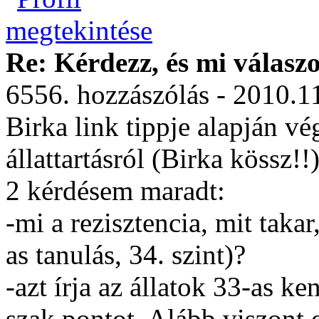
Re: Kérdezz, és mi válasz
6556. hozzászólás - 2010.1
Birka link tippje alapján v
állattartásról (Birka kössz!!)
2 kérdésem maradt:
-mi a rezisztencia, mit tak
as tanulás, 34. szint)?
-azt írja az állatok 33-as k
szak.pontot. Alább viszont 