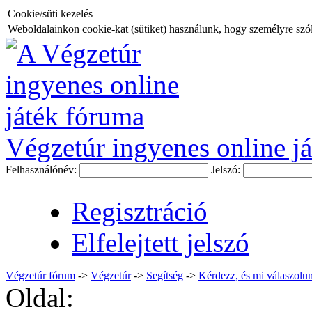
Cookie/süti kezelés
Weboldalainkon cookie-kat (sütiket) használunk, hogy személyre szóló
Végzetúr ingyenes online já
Felhasználónév:
Jelszó:
Regisztráció
Elfelejtett jelszó
Végzetúr fórum
->
Végzetúr
->
Segítség
->
Kérdezz, és mi válaszolun
Oldal: