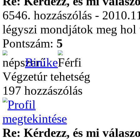
Re: Kérdezz, és mi válasz
6546. hozzászólás - 2010.1
légyszi mondjátok meg hol 
Pontszám:
5
Binike
Végzetúr tehetség
197 hozzászólás
Re: Kérdezz, és mi válasz