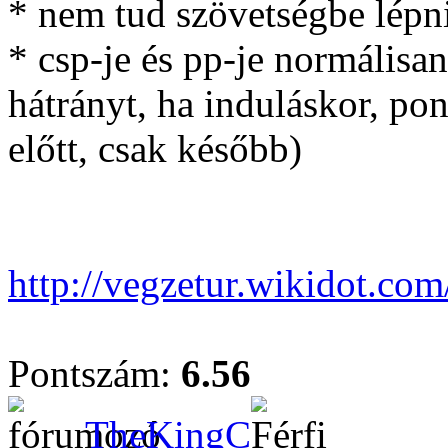
* nem tud szövetségbe lépn
* csp-je és pp-je normálisan
hátrányt, ha induláskor, p
előtt, csak később)
http://vegzetur.wikidot.com
Pontszám:
6.56
TheKingC