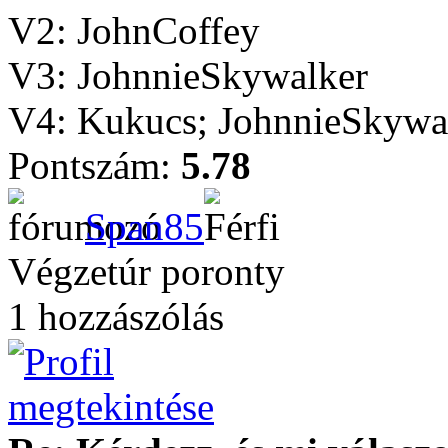
V2: JohnCoffey
V3: JohnnieSkywalker
V4: Kukucs; JohnnieSkywal
Pontszám:
5.78
Span85
Végzetúr poronty
1 hozzászólás