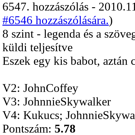
6547. hozzászólás - 2010.11
#6546 hozzászólására.
)
8 szint - legenda és a szöve
küldi teljesítve
Eszek egy kis babot, aztán 
V2: JohnCoffey
V3: JohnnieSkywalker
V4: Kukucs; JohnnieSkywal
Pontszám:
5.78