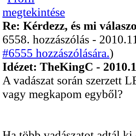
Re: Kérdezz, és mi válasz
6558. hozzászólás - 2010.11
#6555 hozzászólására.
)
Idézet: TheKingC - 2010.1
A vadászat során szerzett 
vagy megkapom egyből?
Ha több vadászatot adtál ki