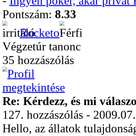
-
Ingyen póker, akár privá
Pontszám:
8.33
Rocketo
Végzetúr tanonc
35 hozzászólás
Re: Kérdezz, és mi válasz
127. hozzászólás - 2009.07
Hello, az állatok tulajdonság