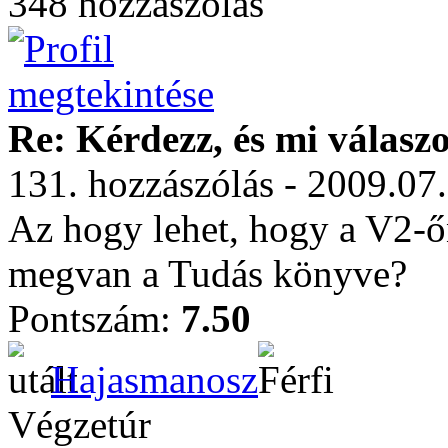
348 hozzászólás
Re: Kérdezz, és mi válasz
131. hozzászólás - 2009.07
Az hogy lehet, hogy a V2-ő
megvan a Tudás könyve?
Pontszám:
7.50
Hajasmanosz
Végzetúr