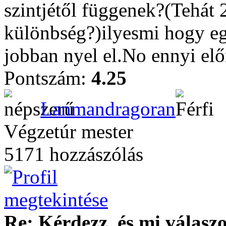
szintjétől függenek?(Tehát 2
különbség?)ilyesmi hogy eg
jobban nyel el.No ennyi elő
Pontszám:
4.25
Lanmandragoran
Végzetúr mester
5171 hozzászólás
Re: Kérdezz, és mi válasz