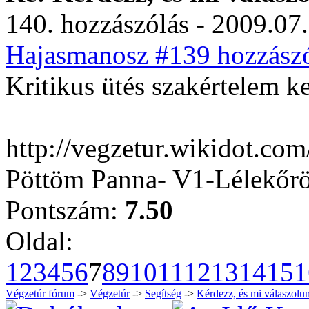
140. hozzászólás - 2009.07.
Hajasmanosz #139 hozzászó
Kritikus ütés szakértelem ke
http://vegzetur.wikidot.com
Pöttöm Panna- V1-Lélekőrö
Pontszám:
7.50
Oldal:
1
2
3
4
5
6
7
8
9
10
11
12
13
14
15
1
Végzetúr fórum
->
Végzetúr
->
Segítség
->
Kérdezz, és mi válaszolun