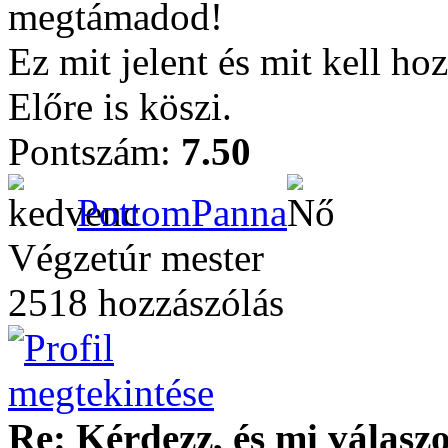
megtámadod!
Ez mit jelent és mit kell ho
Előre is köszi.
Pontszám:
7.50
PottomPanna
Végzetúr mester
2518 hozzászólás
Re: Kérdezz, és mi válasz