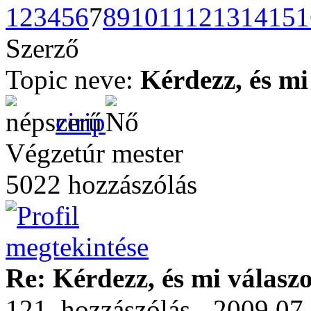
1
2
3
4
5
6
7
8
9
10
11
12
13
14
15
1
Szerző
Topic neve:
Kérdezz, és mi
cirip
Végzetúr mester
5022 hozzászólás
Re: Kérdezz, és mi válasz
121. hozzászólás - 2009.07.