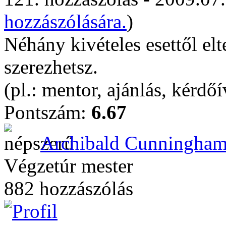
hozzászólására.
)
Néhány kivételes esettől elt
szerezhetsz.
(pl.: mentor, ajánlás, kérdőí
Pontszám:
6.67
Archibald Cunningha
Végzetúr mester
882 hozzászólás