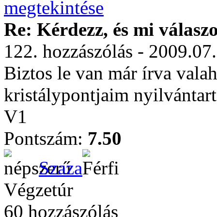
Re: Kérdezz, és mi válasz
122. hozzászólás - 2009.07
Biztos le van már írva vala
kristálypontjaim nyilvántar
V1
Pontszám:
7.50
Szaza
Végzetúr
60 hozzászólás