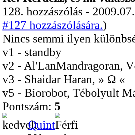
128. hozzászólás - 2009.07.
#127 hozzászólására.
)
Nincs semmi ilyen különbs
v1 - standby
v2 - Al'LanMandragoran, 
v3 - Shaidar Haran, » Ω «
v5 - Biorobot, Tébolyult 
Pontszám:
5
Quint