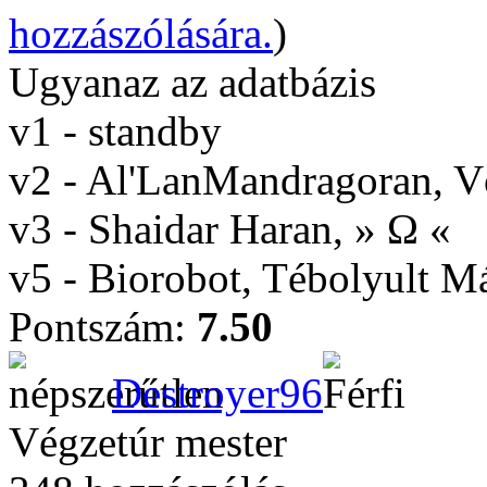
hozzászólására.
)
Ugyanaz az adatbázis
v1 - standby
v2 - Al'LanMandragoran, 
v3 - Shaidar Haran, » Ω «
v5 - Biorobot, Tébolyult 
Pontszám:
7.50
Destroyer96
Végzetúr mester