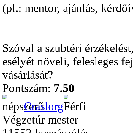
(pl.: mentor, ajánlás, kérdőí
Szóval a szubtéri érzékelést,
esélyét növeli, felesleges f
vásárlását?
Pontszám:
7.50
Craslorg
Végzetúr mester
11552 hozzászólás