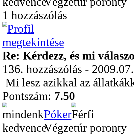
Végzetúr poronty
1 hozzászólás
Re: Kérdezz, és mi válasz
136. hozzászólás - 2009.07
Mi lesz azikkal az állatká
Pontszám:
7.50
Póker
Végzetúr poronty