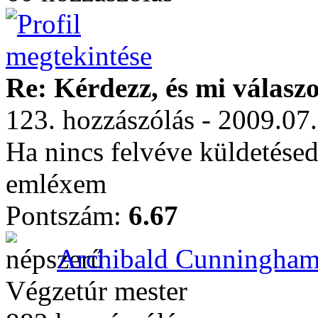
Re: Kérdezz, és mi válasz
123. hozzászólás - 2009.07
Ha nincs felvéve küldetése
emléxem
Pontszám:
6.67
Archibald Cunningha
Végzetúr mester