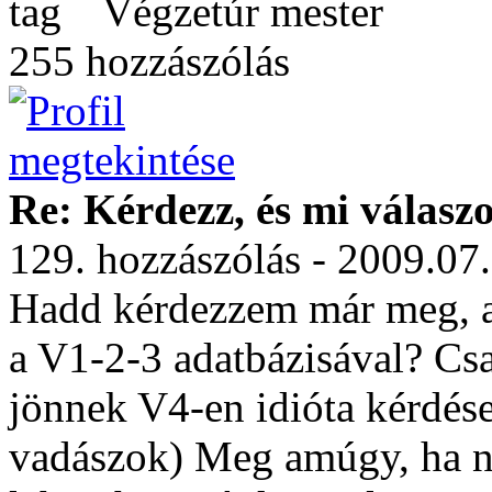
Végzetúr mester
255 hozzászólás
Re: Kérdezz, és mi válasz
129. hozzászólás - 2009.07
Hadd kérdezzem már meg, a
a V1-2-3 adatbázisával? Cs
jönnek V4-en idióta kérdés
vadászok) Meg amúgy, ha ne