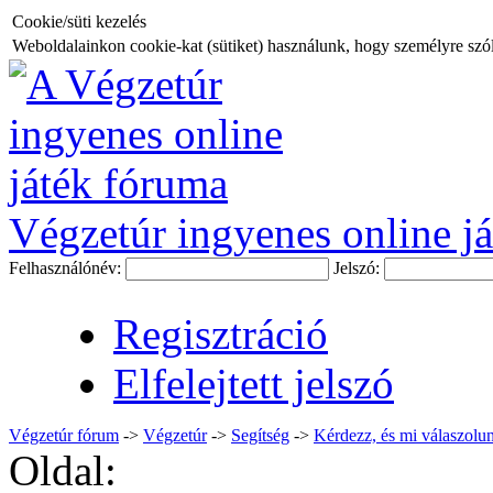
Cookie/süti kezelés
Weboldalainkon cookie-kat (sütiket) használunk, hogy személyre szóló
Végzetúr ingyenes online já
Felhasználónév:
Jelszó:
Regisztráció
Elfelejtett jelszó
Végzetúr fórum
->
Végzetúr
->
Segítség
->
Kérdezz, és mi válaszolun
Oldal: