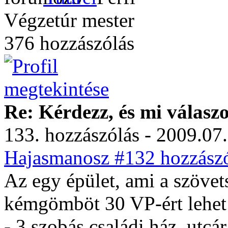
Végzetúr mester
376 hozzászólás
Re: Kérdezz, és mi válasz
133. hozzászólás - 2009.07.
Hajasmanosz #132 hozzászó
Az egy épület, ami a szövets
kémgömböt 30 VP-ért lehet 
- 3 szobás családi ház, utc