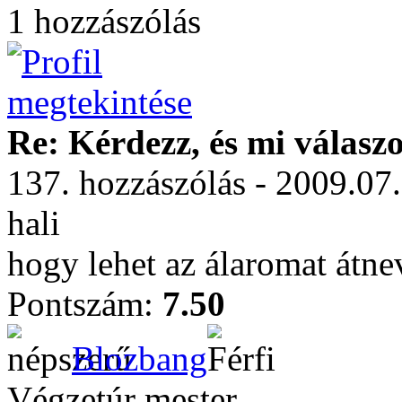
1 hozzászólás
Re: Kérdezz, és mi válasz
137. hozzászólás - 2009.07
hali
hogy lehet az álaromat átn
Pontszám:
7.50
Blozbang
Végzetúr mester