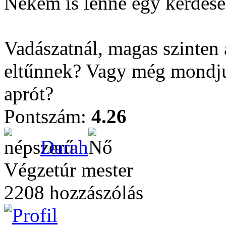
Nekem is lenne egy kérdés
Vadászatnál, magas szinten 
eltűnnek? Vagy még mondjuk 
aprót?
Pontszám:
4.26
Darah
Végzetúr mester
2208 hozzászólás