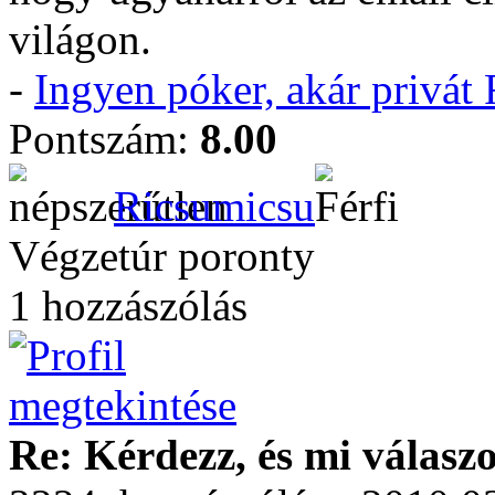
világon.
-
Ingyen póker, akár privá
Pontszám:
8.00
Ricsumicsu
Végzetúr poronty
1 hozzászólás
Re: Kérdezz, és mi válasz