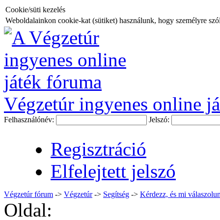
Cookie/süti kezelés
Weboldalainkon cookie-kat (sütiket) használunk, hogy személyre szóló
Végzetúr ingyenes online já
Felhasználónév:
Jelszó:
Regisztráció
Elfelejtett jelszó
Végzetúr fórum
->
Végzetúr
->
Segítség
->
Kérdezz, és mi válaszolun
Oldal: