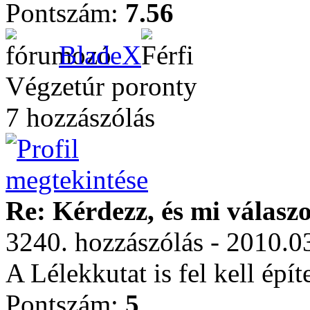
Pontszám:
7.56
BladeX
Végzetúr poronty
7 hozzászólás
Re: Kérdezz, és mi válasz
3240. hozzászólás - 2010.0
A Lélekkutat is fel kell épí
Pontszám:
5