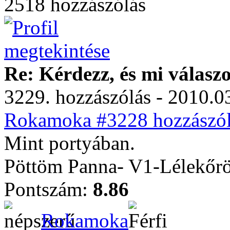
2518 hozzászólás
Re: Kérdezz, és mi válasz
3229. hozzászólás - 2010.03
Rokamoka #3228 hozzászól
Mint portyában.
Pöttöm Panna- V1-Lélekőrö
Pontszám:
8.86
Rokamoka