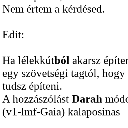
Nem értem a kérdésed.
Edit:
Ha lélekkút
ból
akarsz építen
egy szövetségi tagtól, hogy
tudsz építeni.
A hozzászólást
Darah
módos
(v1-lmf-Gaia) kalaposinas