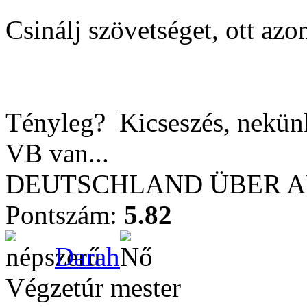
Csinálj szövetséget, ott azo
Tényleg?
Kicseszés, nekün
VB van...
DEUTSCHLAND ÜBER ALL
Pontszám:
5.82
Darah
Végzetúr mester