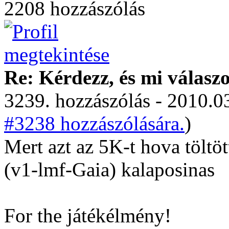
2208 hozzászólás
Re: Kérdezz, és mi válasz
3239. hozzászólás - 2010.03
#3238 hozzászólására.
)
Mert azt az 5K-t hova töltö
(v1-lmf-Gaia) kalaposinas
For the játékélmény!