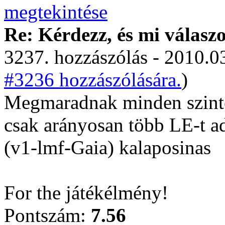
Re: Kérdezz, és mi válasz
3237. hozzászólás - 2010.03
#3236 hozzászólására.
)
Megmaradnak minden szinten
csak arányosan több LE-t ad
(v1-lmf-Gaia) kalaposinas
For the játékélmény!
Pontszám:
7.56