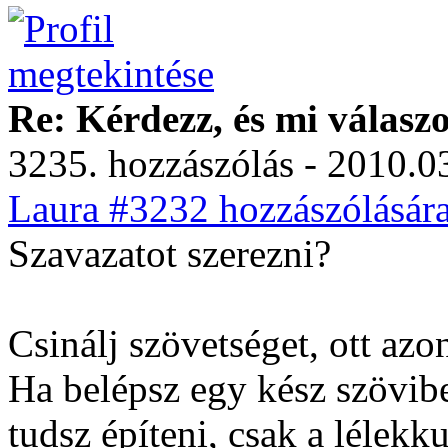
Re: Kérdezz, és mi válasz
3235. hozzászólás - 2010.03
Laura #3232 hozzászólására
Szavazatot szerezni?
Csinálj szövetséget, ott azo
Ha belépsz egy kész szövib
tudsz építeni, csak a lélekku