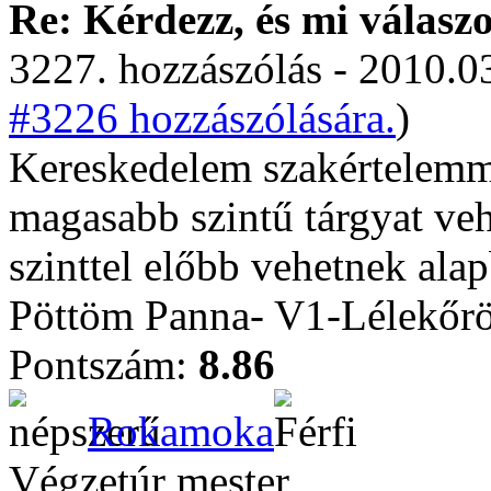
Re: Kérdezz, és mi válasz
3227. hozzászólás - 2010.03
#3226 hozzászólására.
)
Kereskedelem szakértelemme
magasabb szintű tárgyat ve
szinttel előbb vehetnek alap
Pöttöm Panna- V1-Lélekőrö
Pontszám:
8.86
Rokamoka
Végzetúr mester