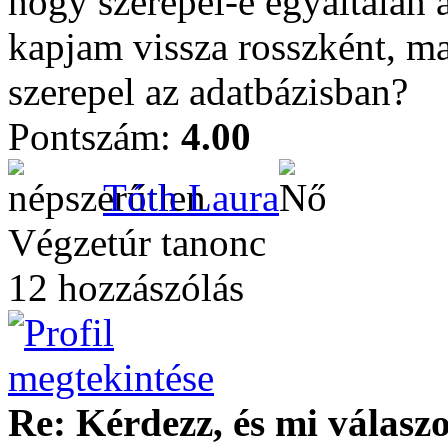
hogy szerepel-e egyáltalán 
kapjam vissza rosszként, ma
szerepel az adatbázisban?
Pontszám:
4.00
Tóth Laura
Végzetúr tanonc
12 hozzászólás
Re: Kérdezz, és mi válasz