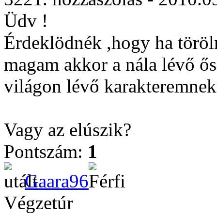
Üdv !
Érdeklödnék ,hogy ha töröl
magam akkor a nála lévő ős
világon lévő karakteremnek
Vagy az elúszik?
Pontszám:
1
Gaara96
Végzetúr