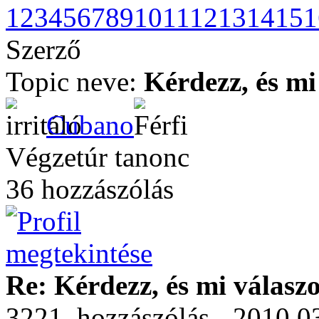
1
2
3
4
5
6
7
8
9
10
11
12
13
14
15
1
Szerző
Topic neve:
Kérdezz, és mi
Cubano
Végzetúr tanonc
36 hozzászólás
Re: Kérdezz, és mi válasz
3221. hozzászólás - 2010.0