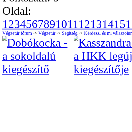
Oldal:
1
2
3
4
5
6
7
8
9
10
11
12
13
14
15
1
Végzetúr fórum
->
Végzetúr
->
Segítség
->
Kérdezz, és mi válaszolun