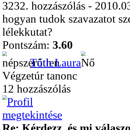
3232. hozzászólás - 2010.0
hogyan tudok szavazatot sze
lélekkutat?
Pontszám:
3.60
Tóth Laura
Végzetúr tanonc
12 hozzászólás
Re: Kérdezz, és mi válasz