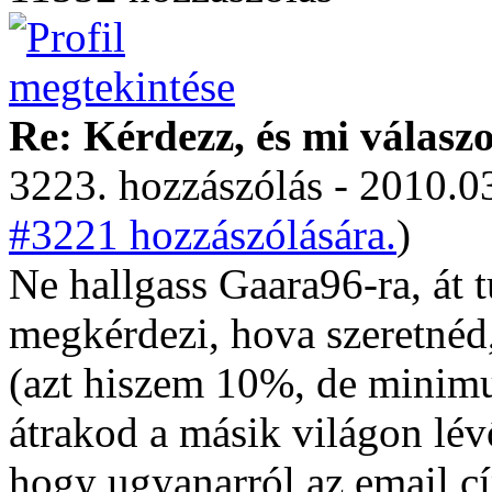
Re: Kérdezz, és mi válasz
3223. hozzászólás - 2010.03
#3221 hozzászólására.
)
Ne hallgass Gaara96-ra, át 
megkérdezi, hova szeretnéd
(azt hiszem 10%, de minimu
átrakod a másik világon lév
hogy ugyanarról az email cí