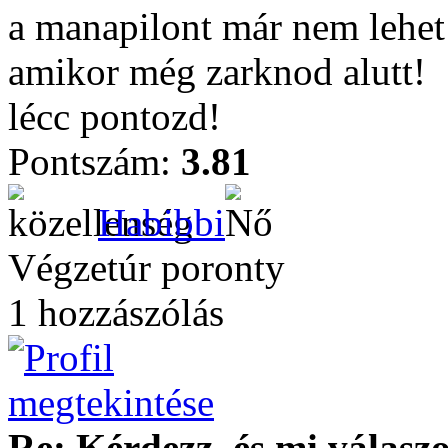
a manapilont már nem lehet 
amikor még zarknod alutt!
lécc pontozd!
Pontszám:
3.81
Habibbi
Végzetúr poronty
1 hozzászólás
Re: Kérdezz, és mi válasz