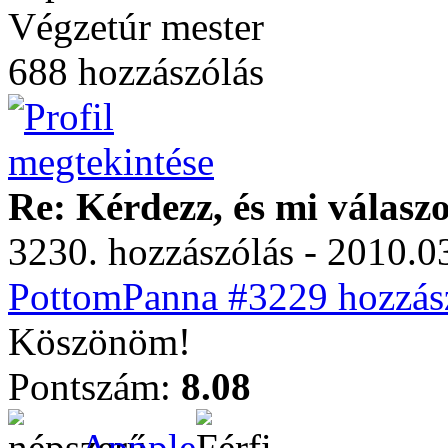
Végzetúr mester
688 hozzászólás
Re: Kérdezz, és mi válasz
3230. hozzászólás - 2010.03
PottomPanna #3229 hozzász
Köszönöm!
Pontszám:
8.08
Appple