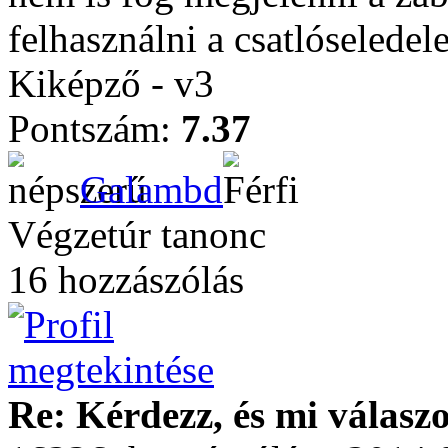
felhasználni a csatlóseledele
Kiképző - v3
Pontszám:
7.37
Galambd
Végzetúr tanonc
16 hozzászólás
Re: Kérdezz, és mi válasz