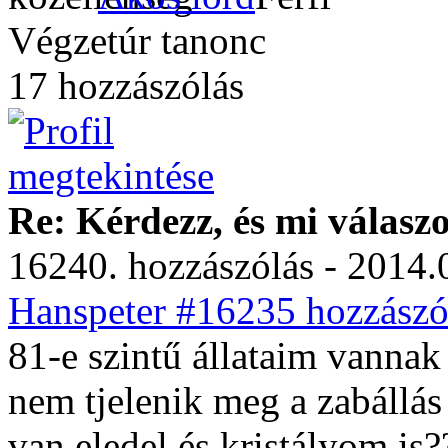
Végzetúr tanonc
17 hozzászólás
Re: Kérdezz, és mi válasz
16240. hozzászólás - 2014.
Hanspeter #16235 hozzászól
81-e szintű állataim vannak 
nem tjelenik meg a zabállás
van eledel és kristályom is?