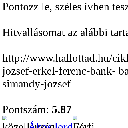
Pontozz le, széles ívben tes
Hitvallásomat az alábbi tar
http://www.hallottad.hu/ci
jozsef-erkel-ferenc-bank- 
simandy-jozsef
Pontszám:
5.87
Ákos lord