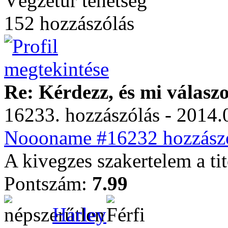
Végzetúr tehetség
152 hozzászólás
Re: Kérdezz, és mi válasz
16233. hozzászólás - 2014.
Noooname #16232 hozzászó
A kivegzes szakertelem a ti
Pontszám:
7.99
Harley