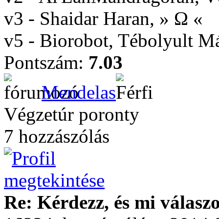
v3 - Shaidar Haran, » Ω «
v5 - Biorobot, Tébolyult 
Pontszám:
7.03
Mendelas
Végzetúr poronty
7 hozzászólás
Re: Kérdezz, és mi válasz