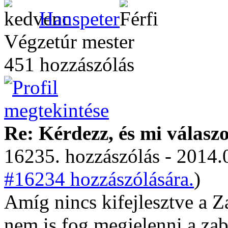
Hanspeter
Végzetúr mester
451 hozzászólás
Re: Kérdezz, és mi válasz
16235. hozzászólás - 2014.
#16234 hozzászólására.
)
Amíg nincs kifejlesztve a Z
nem is fog megjelenni a za