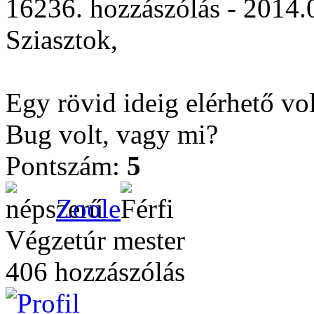
16236. hozzászólás - 2014.
Sziasztok,
Egy rövid ideig elérhető vo
Bug volt, vagy mi?
Pontszám:
5
Zoole
Végzetúr mester
406 hozzászólás