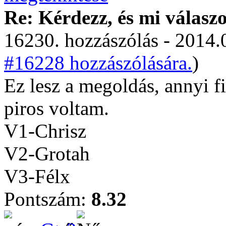
Re: Kérdezz, és mi válasz
16230. hozzászólás - 2014.
#16228 hozzászólására.
)
Ez lesz a megoldás, annyi f
piros voltam.
V1-Chrisz
V2-Grotah
V3-Félx
Pontszám:
8.32