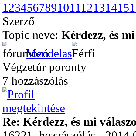
1
2
3
4
5
6
7
8
9
10
11
12
13
14
15
1
Szerző
Topic neve:
Kérdezz, és mi
Mendelas
Végzetúr poronty
7 hozzászólás
Re: Kérdezz, és mi válasz
16221. hozzászólás - 2014.