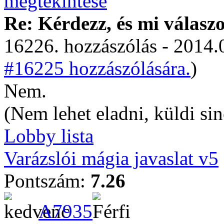
Re: Kérdezz, és mi válasz
16226. hozzászólás - 2014.
#16225 hozzászólására.
)
Nem.
(Nem lehet eladni, küldi sin
Lobby lista
Varázslói mágia javaslat v5
Pontszám:
7.26
A7935