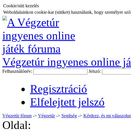
Cookie/süti kezelés
Weboldalainkon cookie-kat (sütiket) használunk, hogy személyre szóló
Végzetúr ingyenes online já
Felhasználónév:
Jelszó:
Regisztráció
Elfelejtett jelszó
Végzetúr fórum
->
Végzetúr
->
Segítség
->
Kérdezz, és mi válaszolun
Oldal: