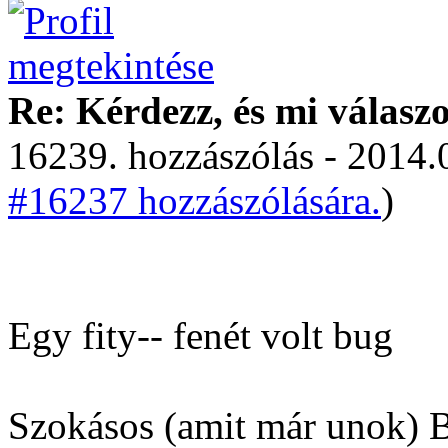
Re: Kérdezz, és mi válasz
16239. hozzászólás - 2014.
#16237 hozzászólására.
)
Egy fity-- fenét volt bug
Szokásos (amit már unok) B