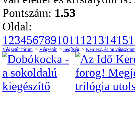
Pontszám:
1.53
Oldal:
1
2
3
4
5
6
7
8
9
10
11
12
13
14
15
1
Végzetúr fórum
->
Végzetúr
->
Segítség
->
Kérdezz, és mi válaszolun