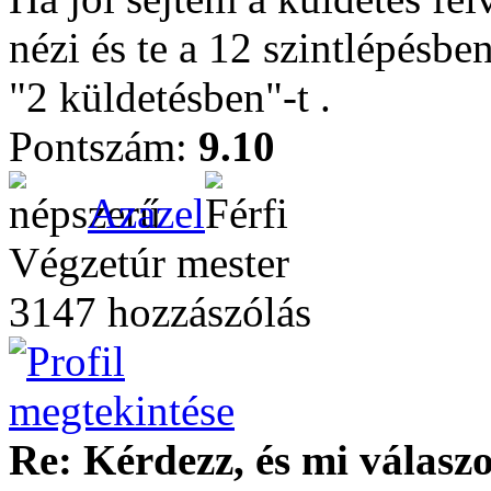
nézi és te a 12 szintlépésbe
"2 küldetésben"-t .
Pontszám:
9.10
Azazel
Végzetúr mester
3147 hozzászólás
Re: Kérdezz, és mi válasz