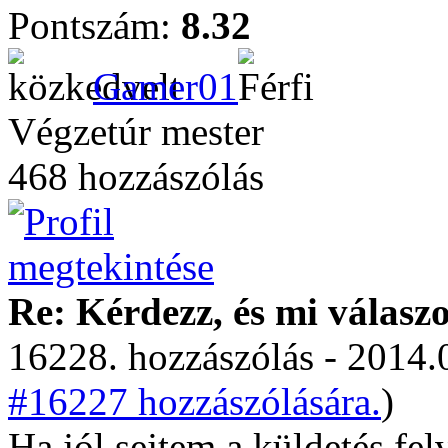
Pontszám:
8.32
Gamer01
Végzetúr mester
468 hozzászólás
Re: Kérdezz, és mi válasz
16228. hozzászólás - 2014.
#16227 hozzászólására.
)
Ha jól sejtem a küldetés fel