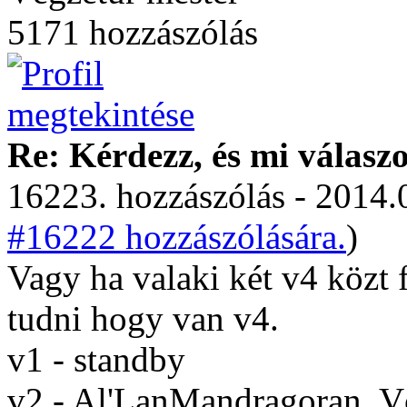
5171 hozzászólás
Re: Kérdezz, és mi válasz
16223. hozzászólás - 2014.
#16222 hozzászólására.
)
Vagy ha valaki két v4 közt f
tudni hogy van v4.
v1 - standby
v2 - Al'LanMandragoran, 