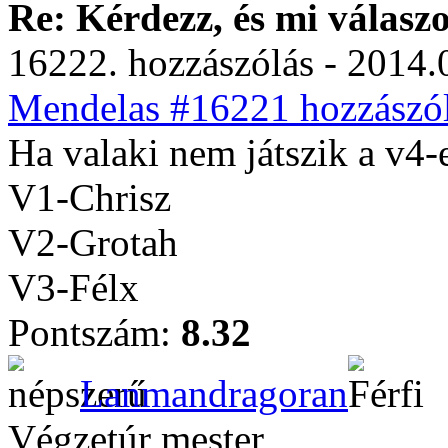
Re: Kérdezz, és mi válasz
16222. hozzászólás - 2014.
Mendelas #16221 hozzászól
Ha valaki nem játszik a v4-
V1-Chrisz
V2-Grotah
V3-Félx
Pontszám:
8.32
Lanmandragoran
Végzetúr mester