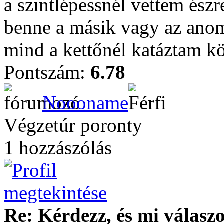
a szintlépessnél vettem észr
benne a másik vagy az anom
mind a kettőnél katáztam kö
Pontszám:
6.78
Noooname
Végzetúr poronty
1 hozzászólás
Re: Kérdezz, és mi válasz