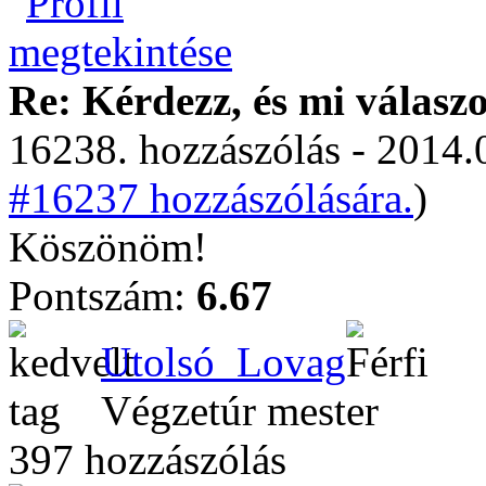
Re: Kérdezz, és mi válasz
16238. hozzászólás - 2014.
#16237 hozzászólására.
)
Köszönöm!
Pontszám:
6.67
Utolsó_Lovag
Végzetúr mester
397 hozzászólás