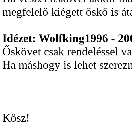
megfelelő kiégett őskő is át
Idézet: Wolfking1996 - 20
Őskövet csak rendeléssel va
Ha máshogy is lehet szerez
Kösz!