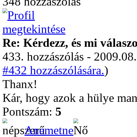
348 hozzászólás
Re: Kérdezz, és mi válasz
433. hozzászólás - 2009.08.
#432 hozzászólására.
)
Thanx!
Kár, hogy azok a hülye ma
Pontszám:
5
Anemetne