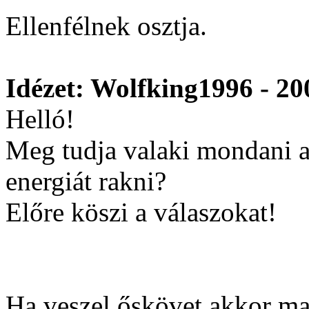
Ellenfélnek osztja.
Idézet: Wolfking1996 - 20
Helló!
Meg tudja valaki mondani a
energiát rakni?
Előre köszi a válaszokat!
Ha veszel őskövet akkor m