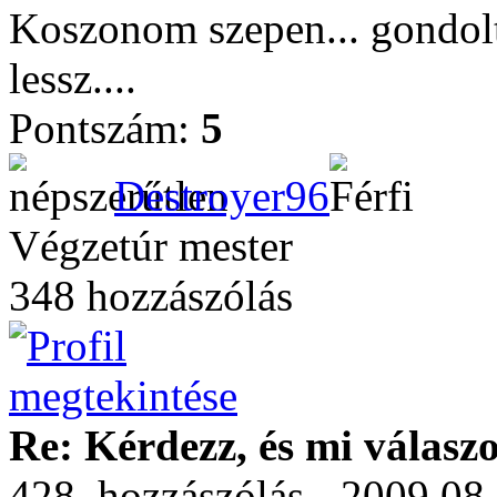
Koszonom szepen... gondol
lessz....
Pontszám:
5
Destroyer96
Végzetúr mester
348 hozzászólás
Re: Kérdezz, és mi válasz
428. hozzászólás - 2009.08