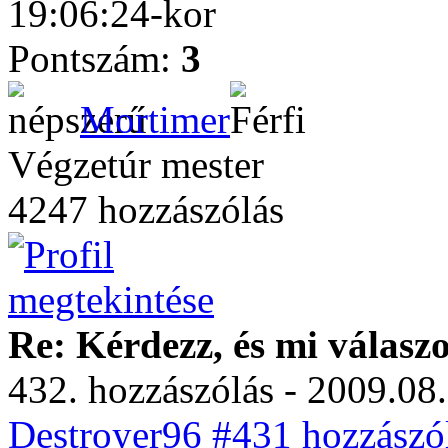
19:06:24-kor
Pontszám:
3
Mortimer
Végzetúr mester
4247 hozzászólás
Re: Kérdezz, és mi válasz
432. hozzászólás - 2009.08.
Destroyer96 #431 hozzászól