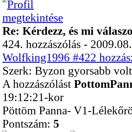
Re: Kérdezz, és mi válasz
424. hozzászólás - 2009.08.
Wolfking1996 #422 hozzász
Szerk: Byzon gyorsabb vol
A hozzászólást
PottomPan
19:12:21-kor
Pöttöm Panna- V1-Lélekőrö
Pontszám:
5