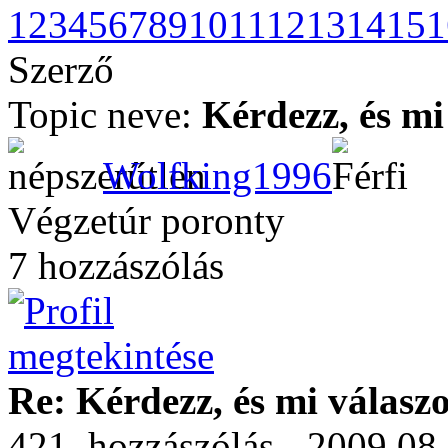
1
2
3
4
5
6
7
8
9
10
11
12
13
14
15
1
Szerző
Topic neve:
Kérdezz, és mi
Wolfking1996
Végzetúr poronty
7 hozzászólás
Re: Kérdezz, és mi válasz
421. hozzászólás - 2009.08