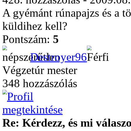
A gyémánt rúnapajzs és a tö
küldihez kell?
Pontszám:
5
Destroyer96
Végzetúr mester
348 hozzászólás
Re: Kérdezz, és mi válasz