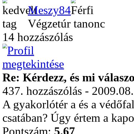
Meszy84
Végzetúr tanonc
14 hozzászólás
Re: Kérdezz, és mi válasz
437. hozzászólás - 2009.08
A gyakorlótér a és a védőfal
csatában? Úgy értem a kapo
Pontszám:
5.67