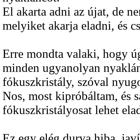
El akarta adni az újat, de n
melyiket akarja eladni, és cs
Erre mondta valaki, hogy 
minden ugyanolyan nyaklán
fókuszkristály, szóval nyug
Nos, most kipróbáltam, és 
fókuszkristályosat lehet ela
Ez egy elég durva hiba, javí