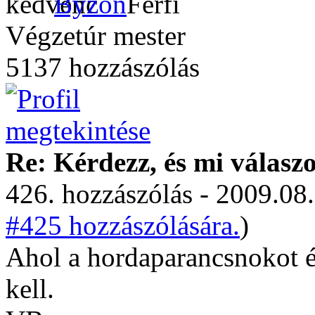
Byzon
Végzetúr mester
5137 hozzászólás
Re: Kérdezz, és mi válasz
426. hozzászólás - 2009.08.
#425 hozzászólására.
)
Ahol a hordaparancsnokot és
kell.