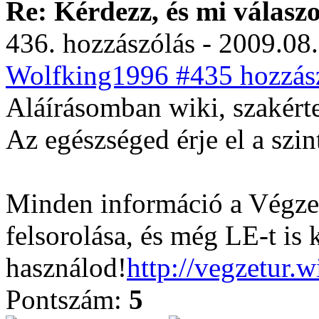
Re: Kérdezz, és mi válasz
436. hozzászólás - 2009.08.
Wolfking1996 #435 hozzász
Aláírásomban wiki, szakérte
Az egészséged érje el a szin
Minden információ a Végzet
felsorolása, és még LE-t is 
használod!
http://vegzetur.
Pontszám:
5