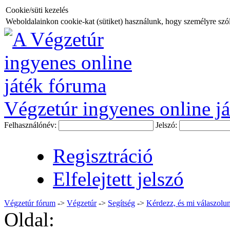
Cookie/süti kezelés
Weboldalainkon cookie-kat (sütiket) használunk, hogy személyre szóló
Végzetúr ingyenes online já
Felhasználónév:
Jelszó:
Regisztráció
Elfelejtett jelszó
Végzetúr fórum
->
Végzetúr
->
Segítség
->
Kérdezz, és mi válaszolun
Oldal: