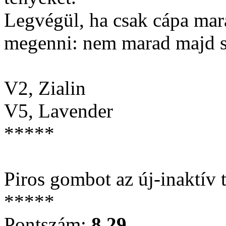
Legvégül, ha csak cápa mar
megenni: nem marad majd se
V2, Zialin
V5, Lavender
*****
Piros gombot az új-inaktív
*****
Pontszám:
8.29