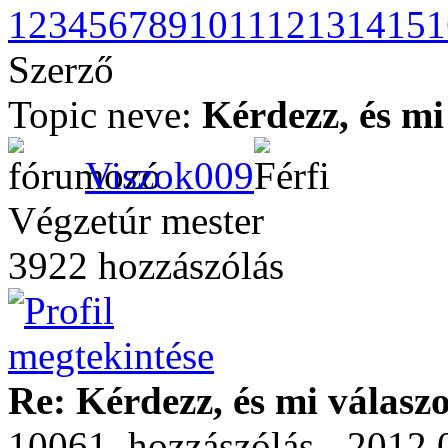
1
2
3
4
5
6
7
8
9
10
11
12
13
14
15
1
Szerző
Topic neve:
Kérdezz, és mi
Viszok009
Végzetúr mester
3922 hozzászólás
Re: Kérdezz, és mi válasz
10061. hozzászólás - 2012.