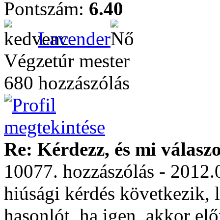
Pontszám:
6.40
Lavender
Végzetúr mester
680 hozzászólás
Re: Kérdezz, és mi válasz
10077. hozzászólás - 2012.
hiúsági kérdés következik, 
hasonlót, ha igen, akkor előr