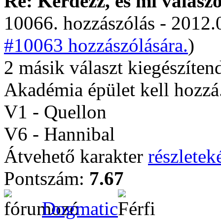
Re: Kérdezz, és mi válasz
10066. hozzászólás - 2012.
#10063 hozzászólására.
)
2 másik választ kiegészítend
Akadémia épület kell hozzá
V1 - Quellon
V6 - Hannibal
Átvehető karakter
részleteké
Pontszám:
7.67
Dogmatic