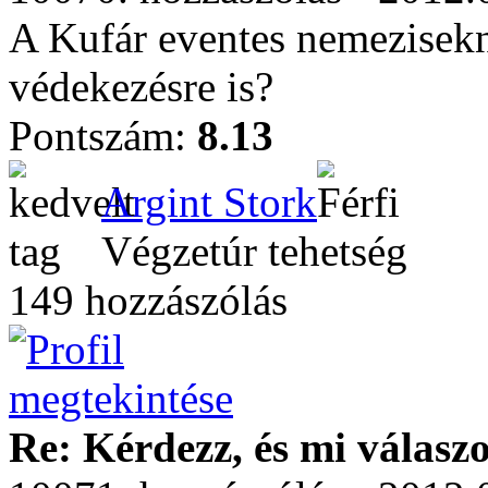
A Kufár eventes nemezisekn
védekezésre is?
Pontszám:
8.13
Argint Stork
Végzetúr tehetség
149 hozzászólás
Re: Kérdezz, és mi válasz