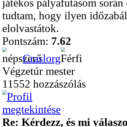
játékos pályafutásom során 
tudtam, hogy ilyen időzab
elolvastátok.
Pontszám:
7.62
Craslorg
Végzetúr mester
11552 hozzászólás
Re: Kérdezz, és mi válasz