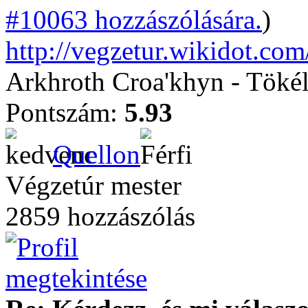
#10063 hozzászólására.
)
http://vegzetur.wikidot.com
Arkhroth Croa'khyn - Töké
Pontszám:
5.93
Quellon
Végzetúr mester
2859 hozzászólás