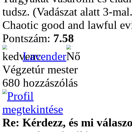
tudsz. (Vadászat alatt 3-mal.
Chaotic good and lawful evi
Pontszám:
7.58
Lavender
Végzetúr mester
680 hozzászólás
Re: Kérdezz, és mi válasz