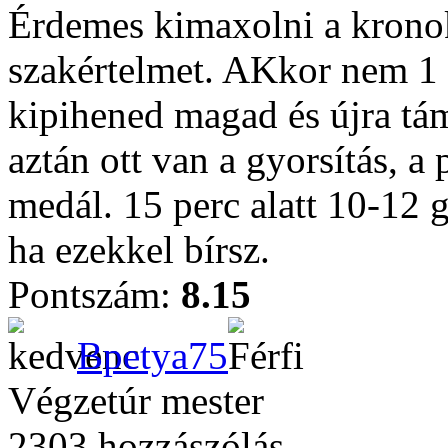
Érdemes kimaxolni a kron
szakértelmet. AKkor nem 1 
kipihened magad és újra t
aztán ott van a gyorsítás, a
medál. 15 perc alatt 10-12 
ha ezekkel bírsz.
Pontszám:
8.15
Bpetya75
Végzetúr mester
2303 hozzászólás