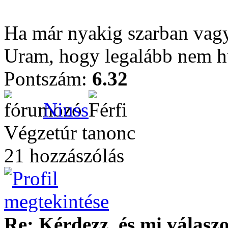
Ha már nyakig szarban vagy
Uram, hogy legalább nem h
Pontszám:
6.32
Niuss
Végzetúr tanonc
21 hozzászólás
Re: Kérdezz, és mi válasz