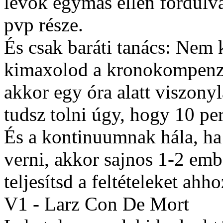
lévők egymás ellen fordulv
pvp része.
És csak baráti tanács: Nem k
kimaxolod a kronokompenzá
akkor egy óra alatt viszony
tudsz tolni úgy, hogy 10 pe
És a kontinuumnak hála, ha 
verni, akkor sajnos 1-2 embe
teljesítsd a feltételeket ah
V1 - Larz Con De Mort