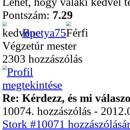
Lehet, hogy valaki kedvel t
Pontszám:
7.29
Bpetya75
Végzetúr mester
2303 hozzászólás
Re: Kérdezz, és mi válasz
10074. hozzászólás - 2012.
Stork #10071 hozzászólásár