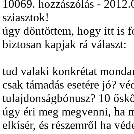
10069. hozzászólás - 2012.
sziasztok!
úgy döntöttem, hogy itt is 
biztosan kapjak rá választ:
tud valaki konkrétat mondan
csak támadás esetére jó? v
tulajdonságbónusz? 10 őskő 
úgy éri meg megvenni, ha m
elkísér, és részemről ha vé