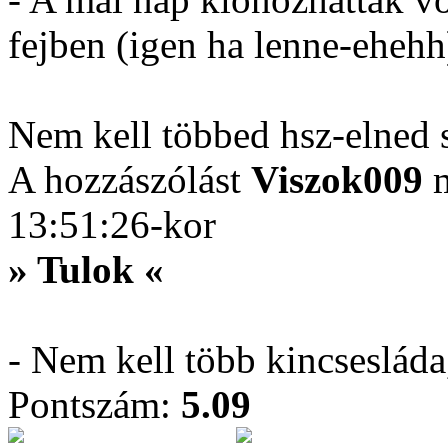
fejben (igen ha lenne-ehehh
Nem kell többed hsz-elned
A hozzászólást
Viszok009
m
13:51:26-kor
» Tulok «
- Nem kell több kincseslád
Pontszám:
5.09