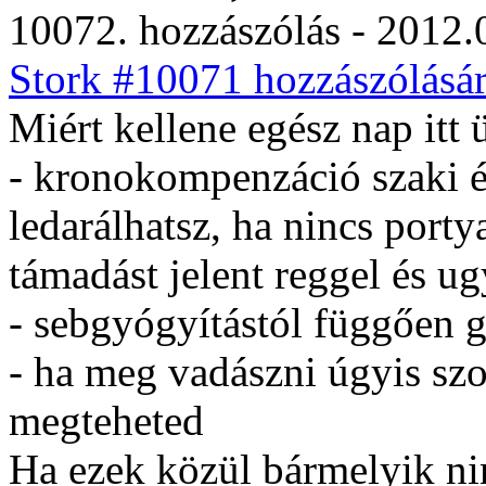
10072. hozzászólás - 2012.
Stork #10071 hozzászólásár
Miért kellene egész nap itt 
- kronokompenzáció szaki és
ledarálhatsz, ha nincs port
támadást jelent reggel és u
- sebgyógyítástól függően 
- ha meg vadászni úgyis szok
megteheted
Ha ezek közül bármelyik ni