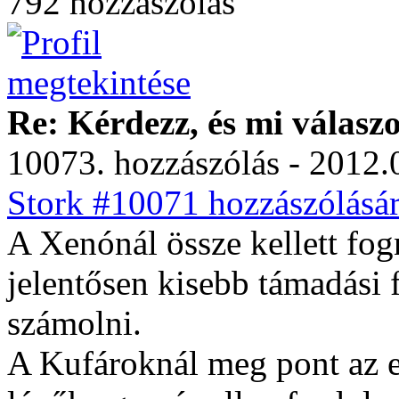
792 hozzászólás
Re: Kérdezz, és mi válasz
10073. hozzászólás - 2012.
Stork #10071 hozzászólásár
A Xenónál össze kellett fog
jelentősen kisebb támadási f
számolni.
A Kufároknál meg pont az el