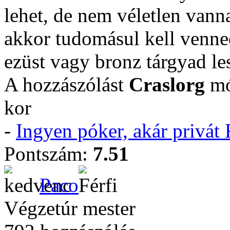
lehet, de nem véletlen vann
akkor tudomásul kell venne
ezüst vagy bronz tárgyad le
A hozzászólást
Craslorg
mó
kor
-
Ingyen póker, akár privá
Pontszám:
7.51
Paco
Végzetúr mester