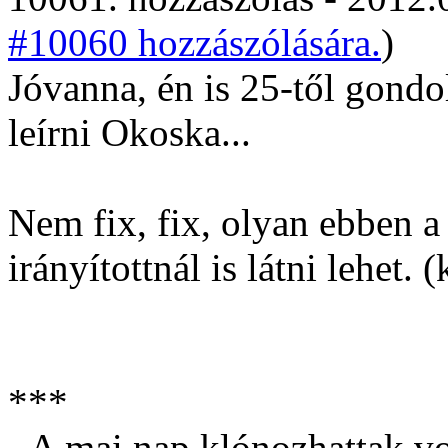
#10060 hozzászólására.
)
Jóvanna, én is 25-től gond
leírni Okoska...
Nem fix, fix, olyan ebben a
irányítottnál is látni lehet. 
***
- A mai nap klónozhattak vo