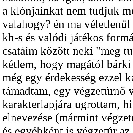
a klónjainkat nem tudjuk 
valahogy? én ma véletlenül 
kh-s és valódi játékos formá
csatáim között neki "meg tu
kétlem, hogy magától bárki 
még egy érdekesség ezzel k
támadtam, egy végzetúrnő vo
karakterlapjára ugrottam, hir
elnevezése (mármint végzet
és egyébként is végzetúr az