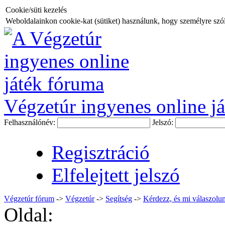
Cookie/süti kezelés
Weboldalainkon cookie-kat (sütiket) használunk, hogy személyre szóló
Végzetúr ingyenes online já
Felhasználónév:
Jelszó:
Regisztráció
Elfelejtett jelszó
Végzetúr fórum
->
Végzetúr
->
Segítség
->
Kérdezz, és mi válaszolun
Oldal: