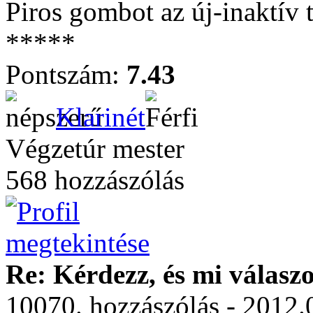
Piros gombot az új-inaktív
*****
Pontszám:
7.43
Klarinét
Végzetúr mester
568 hozzászólás
Re: Kérdezz, és mi válasz
10070. hozzászólás - 2012.