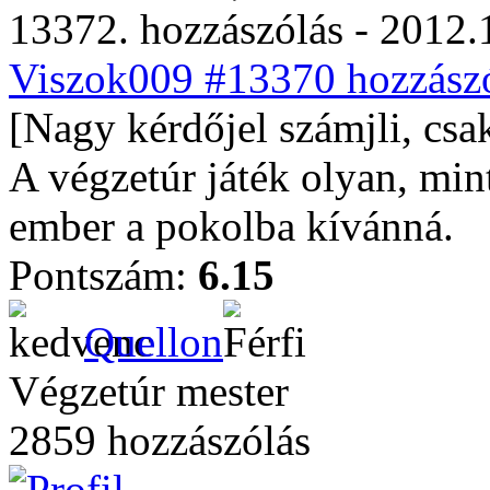
13372. hozzászólás - 2012.
Viszok009 #13370 hozzászó
[Nagy kérdőjel számjli, csa
A végzetúr játék olyan, min
ember a pokolba kívánná.
Pontszám:
6.15
Quellon
Végzetúr mester
2859 hozzászólás