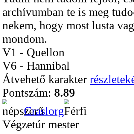
archívumban te is meg tud
nekem, hogy most lusta va
mondom.
V1 - Quellon
V6 - Hannibal
Átvehető karakter
részleteké
Pontszám:
8.89
Craslorg
Végzetúr mester