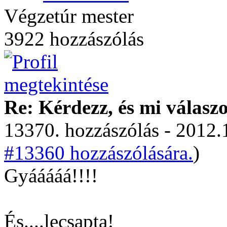
Végzetúr mester
3922 hozzászólás
Re: Kérdezz, és mi válasz
13370. hozzászólás - 2012.
#13360 hozzászólására.
)
Gyááááá!!!!
És....lecsapta!