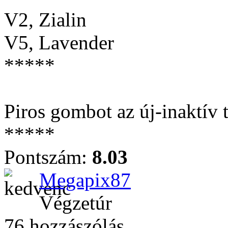
V2, Zialin
V5, Lavender
*****
Piros gombot az új-inaktív
*****
Pontszám:
8.03
Megapix87
Végzetúr
76 hozzászólás