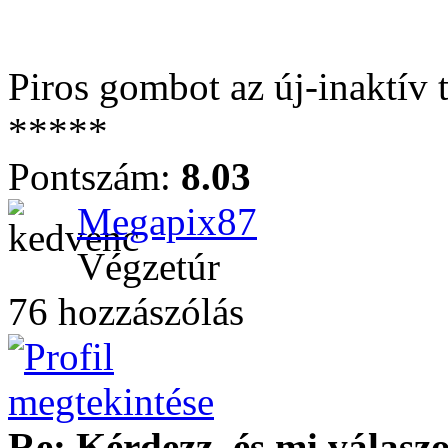
Piros gombot az új-inaktív
*****
Pontszám:
8.03
Megapix87
Végzetúr
76 hozzászólás
Re: Kérdezz, és mi válasz