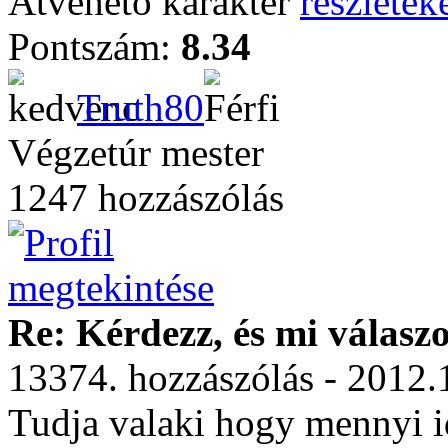
Átvehető karakter
részleteké
Pontszám:
8.34
Truth80
Végzetúr mester
1247 hozzászólás
Re: Kérdezz, és mi válasz
13374. hozzászólás - 2012.
Tudja valaki hogy mennyi i