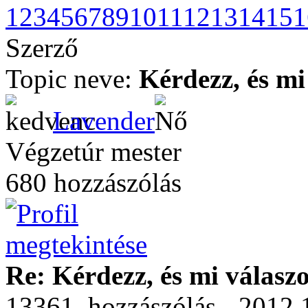
1
2
3
4
5
6
7
8
9
10
11
12
13
14
15
1
Szerző
Topic neve:
Kérdezz, és mi
Lavender
Végzetúr mester
680 hozzászólás
Re: Kérdezz, és mi válasz
13361. hozzászólás - 2012.