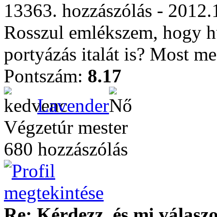
13363. hozzászólás - 2012.
Rosszul emlékszem, hogy hű
portyázás italát is? Most m
Pontszám:
8.17
Lavender
Végzetúr mester
680 hozzászólás
Re: Kérdezz, és mi válasz