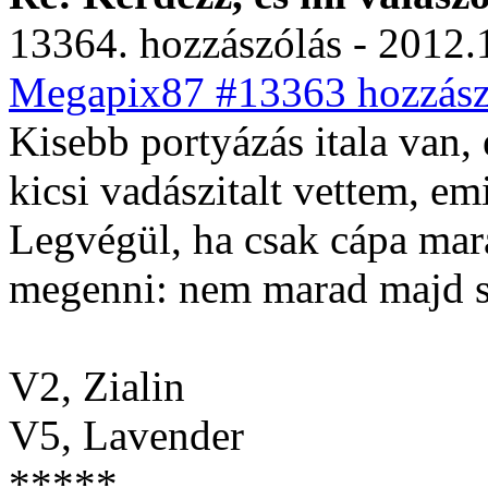
13364. hozzászólás - 2012.
Megapix87 #13363 hozzászó
Kisebb portyázás itala van, 
kicsi vadászitalt vettem, em
Legvégül, ha csak cápa mar
megenni: nem marad majd se
V2, Zialin
V5, Lavender
*****