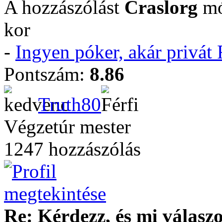
A hozzászólást
Craslorg
mó
kor
-
Ingyen póker, akár privá
Pontszám:
8.86
Truth80
Végzetúr mester
1247 hozzászólás
Re: Kérdezz, és mi válasz