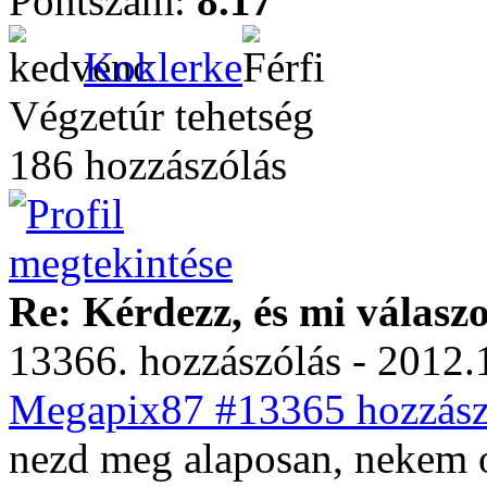
Pontszám:
8.17
Koklerke
Végzetúr tehetség
186 hozzászólás
Re: Kérdezz, és mi válasz
13366. hozzászólás - 2012.
Megapix87 #13365 hozzászó
nezd meg alaposan, nekem ot