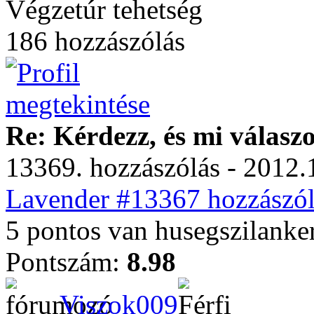
Végzetúr tehetség
186 hozzászólás
Re: Kérdezz, és mi válasz
13369. hozzászólás - 2012.
Lavender #13367 hozzászól
5 pontos van husegszilanker
Pontszám:
8.98
Viszok009