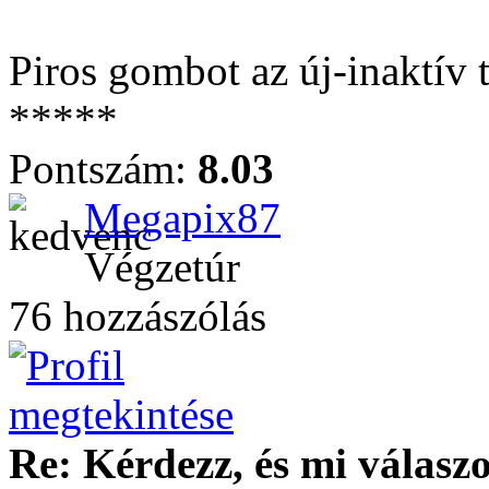
Piros gombot az új-inaktív
*****
Pontszám:
8.03
Megapix87
Végzetúr
76 hozzászólás
Re: Kérdezz, és mi válasz