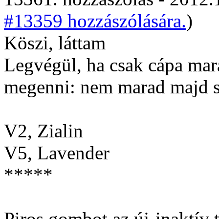
#13359 hozzászólására.
)
Köszi, láttam
Legvégül, ha csak cápa mar
megenni: nem marad majd se
V2, Zialin
V5, Lavender
*****
Piros gombot az új-inaktív