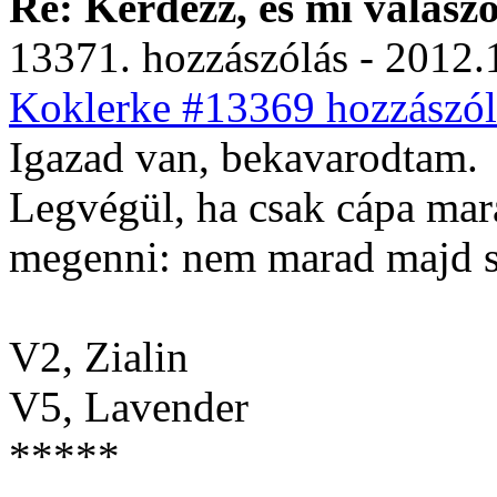
Re: Kérdezz, és mi válasz
13371. hozzászólás - 2012.
Koklerke #13369 hozzászól
Igazad van, bekavarodtam.
Legvégül, ha csak cápa mar
megenni: nem marad majd se
V2, Zialin
V5, Lavender
*****