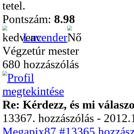
tetel.
Pontszám:
8.98
Lavender
Végzetúr mester
680 hozzászólás
Re: Kérdezz, és mi válasz
13367. hozzászólás - 2012.
Megapix87 #13365 hozzászó