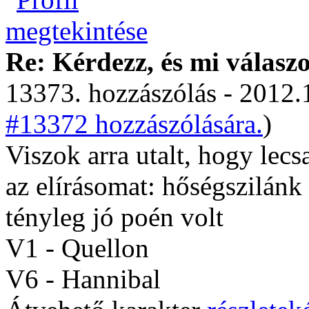
Re: Kérdezz, és mi válasz
13373. hozzászólás - 2012.
#13372 hozzászólására.
)
Viszok arra utalt, hogy lec
az elírásomat: hőségszilánk
tényleg jó poén volt
V1 - Quellon
V6 - Hannibal