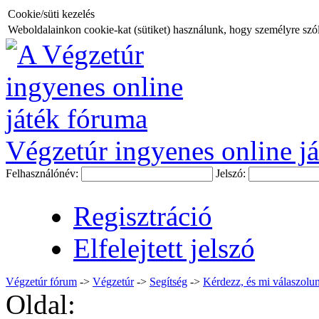
Cookie/süti kezelés
Weboldalainkon cookie-kat (sütiket) használunk, hogy személyre szóló
Végzetúr ingyenes online já
Felhasználónév:
Jelszó:
Regisztráció
Elfelejtett jelszó
Végzetúr fórum
->
Végzetúr
->
Segítség
->
Kérdezz, és mi válaszolun
Oldal: