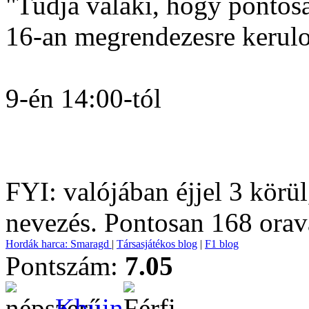
"Tudja valaki, hogy pontos
16-an megrendezesre kerulo
9-én 14:00-tól
FYI: valójában éjjel 3 körül
nevezés. Pontosan 168 oraval
Hordák harca: Smaragd
|
Társasjátékos blog
|
F1 blog
Pontszám:
7.05
Khuin