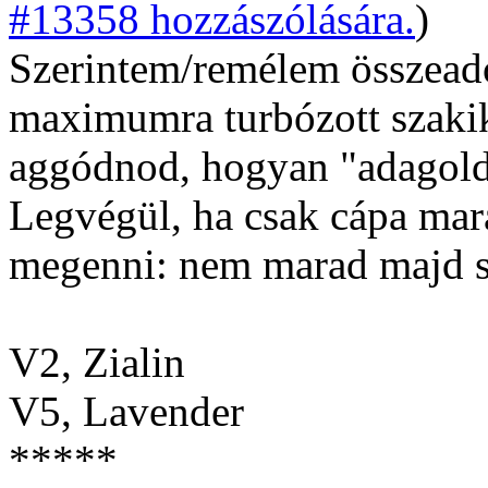
#13358 hozzászólására.
)
Szerintem/remélem összead
maximumra turbózott szakik
aggódnod, hogyan "adagol
Legvégül, ha csak cápa mar
megenni: nem marad majd se
V2, Zialin
V5, Lavender
*****