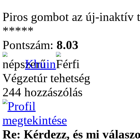
Piros gombot az új-inaktív
*****
Pontszám:
8.03
Khuin
Végzetúr tehetség
244 hozzászólás
Re: Kérdezz, és mi válasz