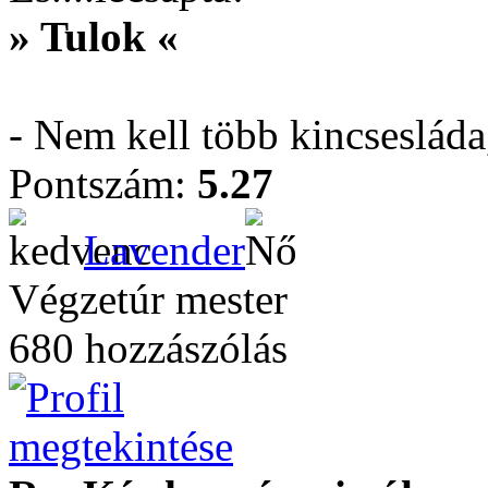
» Tulok «
- Nem kell több kincseslád
Pontszám:
5.27
Lavender
Végzetúr mester
680 hozzászólás