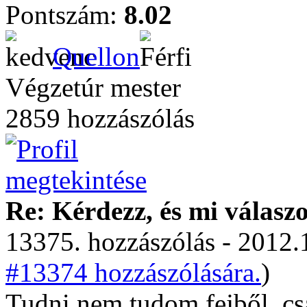
Pontszám:
8.02
Quellon
Végzetúr mester
2859 hozzászólás
Re: Kérdezz, és mi válasz
13375. hozzászólás - 2012.
#13374 hozzászólására.
)
Tudni nem tudom fejből, c