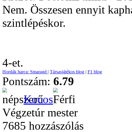
Nem. Összesen ennyit kaph
szintlépéskor.
4-et.
Hordák harca: Smaragd
|
Társasjátékos blog
|
F1 blog
Pontszám:
6.79
Kocos
Végzetúr mester
7685 hozzászólás