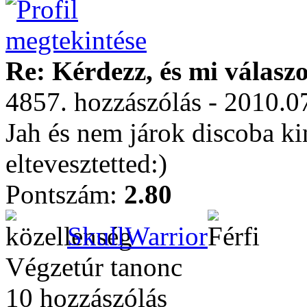
Re: Kérdezz, és mi válasz
4857. hozzászólás - 2010.0
Jah és nem járok discoba ki
eltevesztetted:)
Pontszám:
2.80
SkullWarrior
Végzetúr tanonc
10 hozzászólás