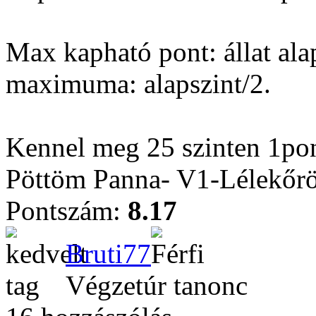
Max kapható pont: állat ala
maximuma: alapszint/2.
Kennel meg 25 szinten 1pont
Pöttöm Panna- V1-Lélekőrö
Pontszám:
8.17
Bruti77
Végzetúr tanonc