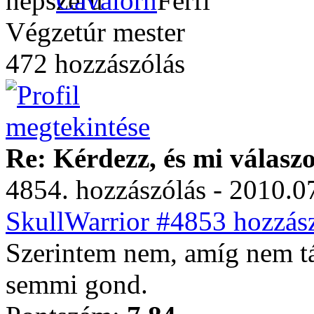
Cavalorn
Végzetúr mester
472 hozzászólás
Re: Kérdezz, és mi válasz
4854. hozzászólás - 2010.07
SkullWarrior #4853 hozzász
Szerintem nem, amíg nem t
semmi gond.