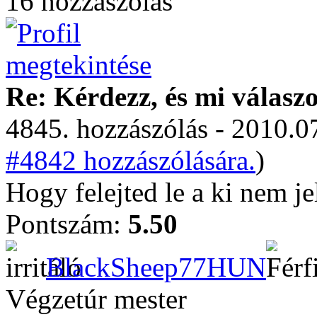
16 hozzászólás
Re: Kérdezz, és mi válasz
4845. hozzászólás - 2010.07
#4842 hozzászólására.
)
Hogy felejted le a ki nem je
Pontszám:
5.50
BlackSheep77HUN
Végzetúr mester