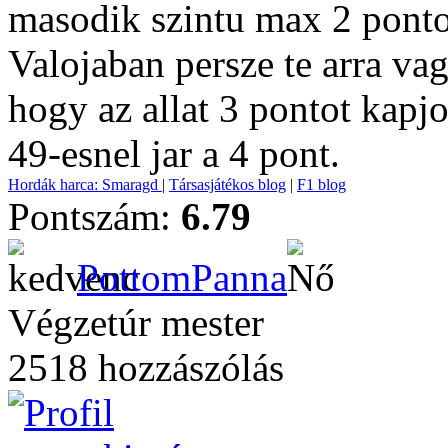
masodik szintu max 2 pontot
Valojaban persze te arra va
hogy az allat 3 pontot kapjo
49-esnel jar a 4 pont.
Hordák harca: Smaragd
|
Társasjátékos blog
|
F1 blog
Pontszám:
6.79
PottomPanna
Végzetúr mester
2518 hozzászólás