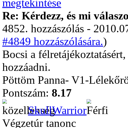
Re: Kérdezz, és mi válasz
4852. hozzászólás - 2010.07
#4849 hozzászólására.
)
Bocsi a félretájékoztatásért,
hozzáadni.
Pöttöm Panna- V1-Lélekőrö
Pontszám:
8.17
SkullWarrior
Végzetúr tanonc