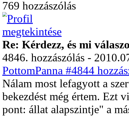
769 hozzászólás
Re: Kérdezz, és mi válasz
4846. hozzászólás - 2010.07
PottomPanna #4844 hozzász
Nálam most lefagyott a sze
bekezdést még értem. Ezt v
pont: állat alapszintje" a má