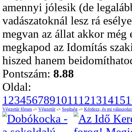
amennyi jólesik (de legaláb
vadászatoknál lesz rá esély
megvan az állat akkor még e
megkapod az Idomítás szaki
hiszed hanem beidomíthatod
Pontszám:
8.88
Oldal:
1
2
3
4
5
6
7
8
9
10
11
12
13
14
15
1
Végzetúr fórum
->
Végzetúr
->
Segítség
->
Kérdezz, és mi válaszolun