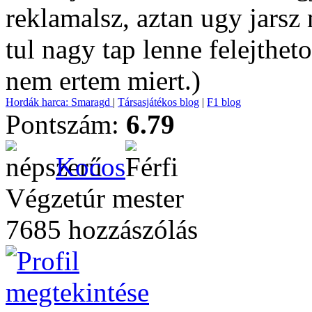
reklamalsz, aztan ugy jarsz
tul nagy tap lenne felejthe
nem ertem miert.)
Hordák harca: Smaragd
|
Társasjátékos blog
|
F1 blog
Pontszám:
6.79
Kocos
Végzetúr mester
7685 hozzászólás