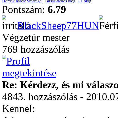
Hordák harca: Smaragd
|
Társasjátékos blog
|
F1 blog
Pontszám:
6.79
BlackSheep77HUN
Végzetúr mester
769 hozzászólás
Re: Kérdezz, és mi válasz
4843. hozzászólás - 2010.0
Kennel: