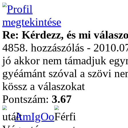
Re: Kérdezz, és mi válasz
4858. hozzászólás - 2010.0
jó akkor nem támadjuk egym
gyéámánt szóval a szövi n
kössz a válaszokat
Pontszám:
3.67
AmIgOo