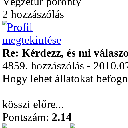
Végzetúr poronty
2 hozzászólás
Re: Kérdezz, és mi válasz
4859. hozzászólás - 2010.0
Hogy lehet állatokat befog
kösszi előre...
Pontszám:
2.14