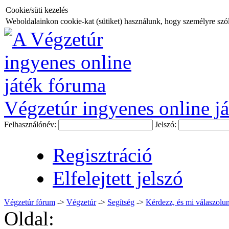
Cookie/süti kezelés
Weboldalainkon cookie-kat (sütiket) használunk, hogy személyre szóló
Végzetúr ingyenes online já
Felhasználónév:
Jelszó:
Regisztráció
Elfelejtett jelszó
Végzetúr fórum
->
Végzetúr
->
Segítség
->
Kérdezz, és mi válaszolun
Oldal: