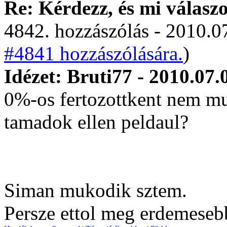
Re: Kérdezz, és mi válasz
4842. hozzászólás - 2010.07
#4841 hozzászólására.
)
Idézet: Bruti77 - 2010.07.
0%-os fertozottkent nem mu
tamadok ellen peldaul?
Siman mukodik sztem.
Persze ettol meg erdemesebb