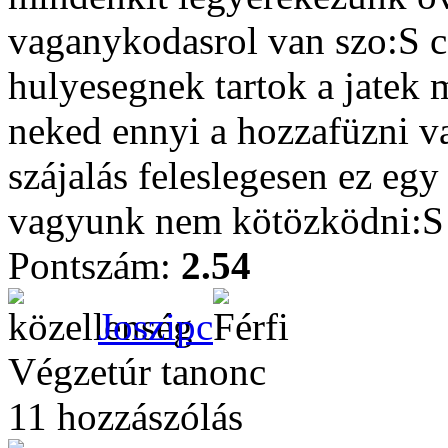
vaganykodasrol van szo:S c
hulyesegnek tartok a jatek
neked ennyi a hozzafüzni v
szájalás feleslegesen ez egy
vagyunk nem kötözködni:S
Pontszám:
2.54
Joszipc
Végzetúr tanonc
11 hozzászólás