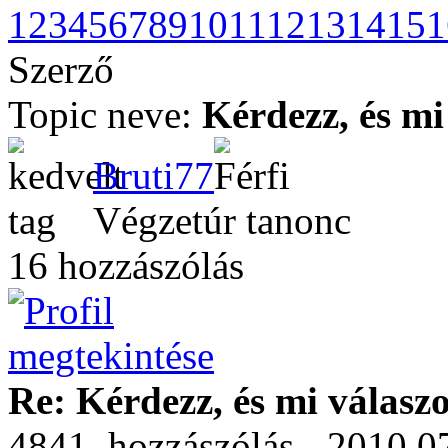
1
2
3
4
5
6
7
8
9
10
11
12
13
14
15
1
Szerző
Topic neve:
Kérdezz, és mi
Bruti77
Végzetúr tanonc
16 hozzászólás
Re: Kérdezz, és mi válasz
4841. hozzászólás - 2010.07