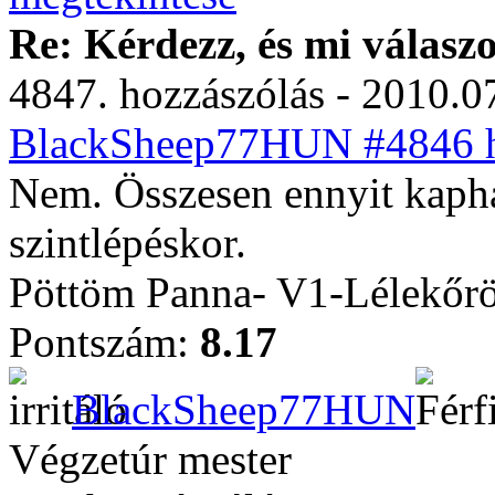
Re: Kérdezz, és mi válasz
4847. hozzászólás - 2010.07
BlackSheep77HUN #4846 ho
Nem. Összesen ennyit kaph
szintlépéskor.
Pöttöm Panna- V1-Lélekőrö
Pontszám:
8.17
BlackSheep77HUN
Végzetúr mester