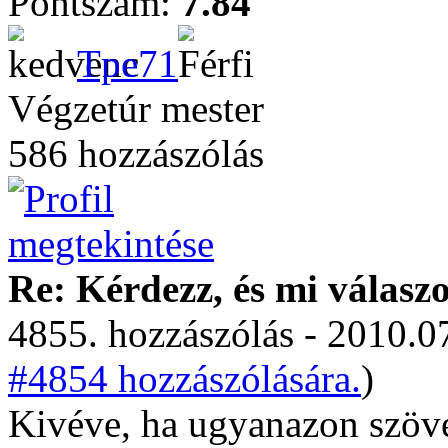
Pontszám:
7.84
Tpe71
Végzetúr mester
586 hozzászólás
Re: Kérdezz, és mi válasz
4855. hozzászólás - 2010.07
#4854 hozzászólására.
)
Kivéve, ha ugyanazon szöve