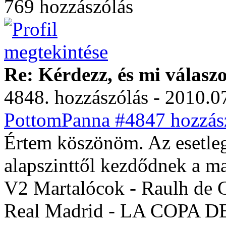
769 hozzászólás
Re: Kérdezz, és mi válasz
4848. hozzászólás - 2010.07
PottomPanna #4847 hozzász
Értem köszönöm. Az esetleg
alapszinttől kezdődnek a ma
V2 Martalócok - Raulh de 
Real Madrid - LA COPA 