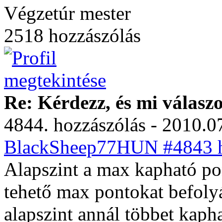
Végzetúr mester
2518 hozzászólás
Re: Kérdezz, és mi válasz
4844. hozzászólás - 2010.07
BlackSheep77HUN #4843 ho
Alapszint a max kapható po
tehető max pontokat befoly
alapszint annál többet kapha