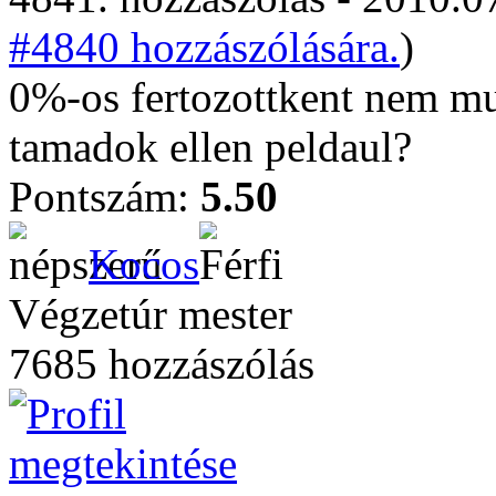
#4840 hozzászólására.
)
0%-os fertozottkent nem mu
tamadok ellen peldaul?
Pontszám:
5.50
Kocos
Végzetúr mester
7685 hozzászólás