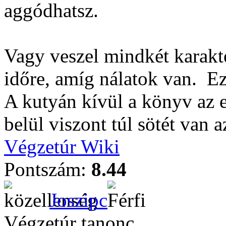
aggódhatsz.
Vagy veszel mindkét karakt
időre, amíg nálatok van.
Ez
A kutyán kívül a könyv az 
belül viszont túl sötét van 
Végzetúr Wiki
Pontszám:
8.44
Joszipc
Végzetúr tanonc