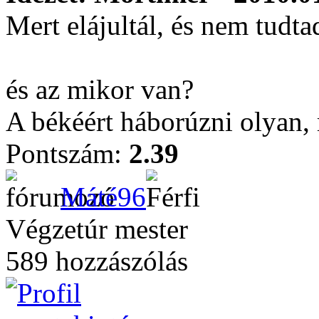
Mert elájultál, és nem tudtad
és az mikor van?
A békéért háborúzni olyan, 
Pontszám:
2.39
Máté96
Végzetúr mester
589 hozzászólás