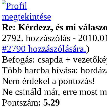
Re: Kérdezz, és mi válasz
2792. hozzászólás - 2010.01
#2790 hozzászólására.
)
Befogás: csapda + vezetőké
Több harcba hívása: hordáz
Nem érdekel a pontozás!
Ne csináld már, erre most mié
Pontszám:
5.29