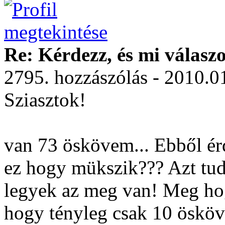
Re: Kérdezz, és mi válasz
2795. hozzászólás - 2010.0
Sziasztok!
van 73 öskövem... Ebből érd
ez hogy mükszik??? Azt tu
legyek az meg van! Meg ho
hogy tényleg csak 10 ösköve