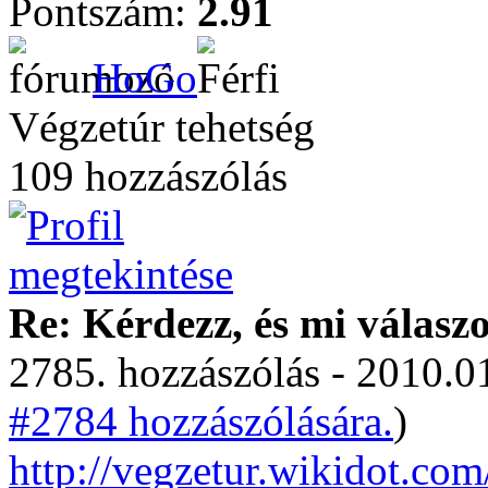
Pontszám:
2.91
HoGo
Végzetúr tehetség
109 hozzászólás
Re: Kérdezz, és mi válasz
2785. hozzászólás - 2010.01
#2784 hozzászólására.
)
http://vegzetur.wikidot.co