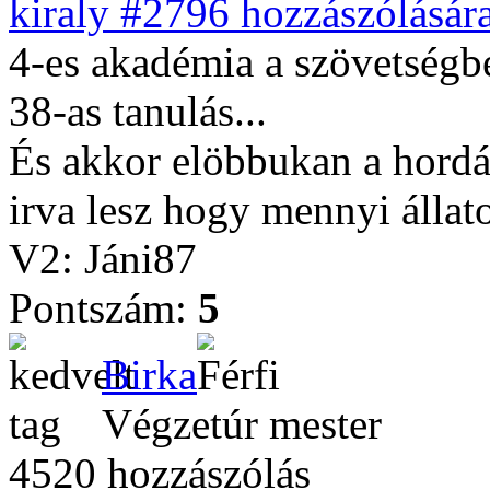
kiraly #2796 hozzászólására
4-es akadémia a szövetségb
38-as tanulás...
És akkor elöbbukan a hordáz
irva lesz hogy mennyi állato
V2: Jáni87
Pontszám:
5
Birka
Végzetúr mester
4520 hozzászólás