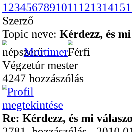
1
2
3
4
5
6
7
8
9
10
11
12
13
14
15
1
Szerző
Topic neve:
Kérdezz, és mi
Mortimer
Végzetúr mester
4247 hozzászólás
Re: Kérdezz, és mi válasz
2781. hozzászólás - 2010.01