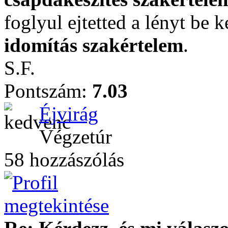
foglyul ejtetted a lényt be k
idomítás szakértelem
.
S.F.
Pontszám:
7.03
Éjvirág
Végzetúr
58 hozzászólás