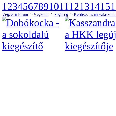
1
2
3
4
5
6
7
8
9
10
11
12
13
14
15
1
Végzetúr fórum
->
Végzetúr
->
Segítség
->
Kérdezz, és mi válaszolun