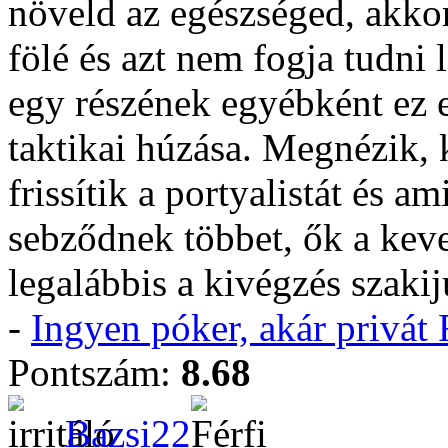
növeld az egészséged, akk
fölé és azt nem fogja tudni
egy részének egyébként ez 
taktikai húzása. Megnézik,
frissítik a portyalistát és 
sebződnek többet, ők a keves
legalábbis a kivégzés szakij
-
Ingyen póker, akár privá
Pontszám:
8.68
Bazsi22