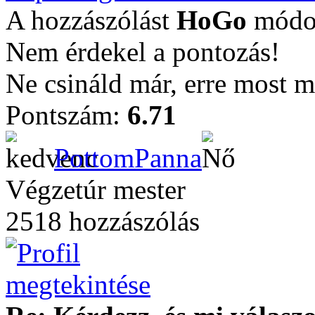
A hozzászólást
HoGo
módos
Nem érdekel a pontozás!
Ne csináld már, erre most mié
Pontszám:
6.71
PottomPanna
Végzetúr mester
2518 hozzászólás