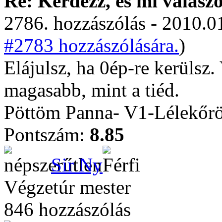
Re: Kérdezz, és mi válasz
2786. hozzászólás - 2010.01
#2783 hozzászólására.
)
Elájulsz, ha 0ép-re kerülsz.
magasabb, mint a tiéd.
Pöttöm Panna- V1-Lélekőrö
Pontszám:
8.85
Sir Ny
Végzetúr mester
846 hozzászólás