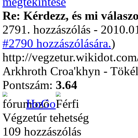
Re: Kérdezz, és mi válasz
2791. hozzászólás - 2010.01
#2790 hozzászólására.
)
http://vegzetur.wikidot.com/
Arkhroth Croa'khyn - Töké
Pontszám:
3.64
HoGo
Végzetúr tehetség
109 hozzászólás