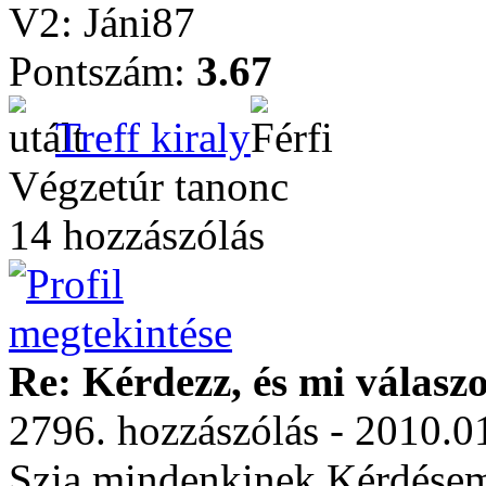
V2: Jáni87
Pontszám:
3.67
Treff kiraly
Végzetúr tanonc
14 hozzászólás
Re: Kérdezz, és mi válasz
2796. hozzászólás - 2010.0
Szia mindenkinek.Kérdésem 