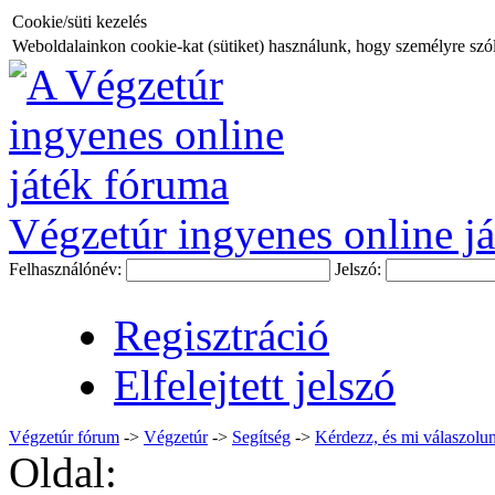
Cookie/süti kezelés
Weboldalainkon cookie-kat (sütiket) használunk, hogy személyre szóló
Végzetúr ingyenes online já
Felhasználónév:
Jelszó:
Regisztráció
Elfelejtett jelszó
Végzetúr fórum
->
Végzetúr
->
Segítség
->
Kérdezz, és mi válaszolun
Oldal: