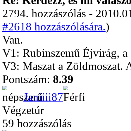
Re: Kérdezz, és mi válasz
2794. hozzászólás - 2010.01
#2618 hozzászólására.
)
Van.
V1: Rubinszemű Éjvirág, a 
V3: Maszat a Zöldmoszat. A 
Pontszám:
8.39
Janiiii87
Végzetúr
59 hozzászólás