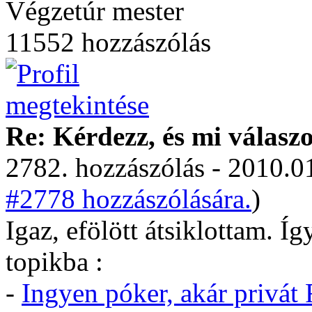
Végzetúr mester
11552 hozzászólás
Re: Kérdezz, és mi válasz
2782. hozzászólás - 2010.01
#2778 hozzászólására.
)
Igaz, efölött átsiklottam. Í
topikba :
-
Ingyen póker, akár privá