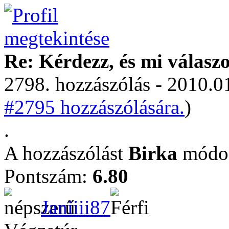
Re: Kérdezz, és mi válasz
2798. hozzászólás - 2010.01
#2795 hozzászólására.
)
.
A hozzászólást
Birka
módos
Pontszám:
6.80
Janiiii87