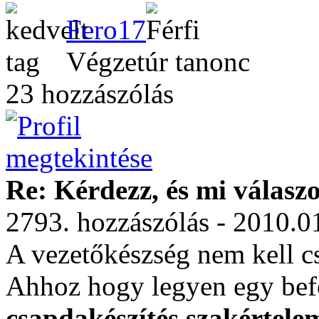
Fero17
Végzetúr tanonc
23 hozzászólás
Re: Kérdezz, és mi válasz
2793. hozzászólás - 2010.0
A vezetőkészség nem kell cs
Ahhoz hogy legyen egy befog
csapdakészítés szakértele