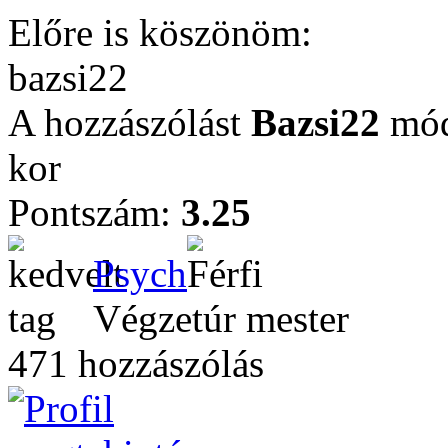
Előre is köszönöm:
bazsi22
A hozzászólást
Bazsi22
módo
kor
Pontszám:
3.25
Psych
Végzetúr mester
471 hozzászólás