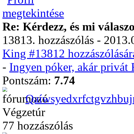
Re: Kérdezz, és mi válasz
13813. hozzászólás - 2013.
King #13812 hozzászólásár
-
Ingyen póker, akár privá
Pontszám:
7.74
Qaíwsyedxrfctgvzhbu
Végzetúr
77 hozzászólás