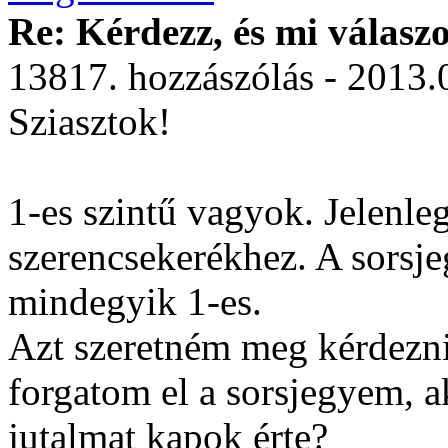
Re: Kérdezz, és mi válasz
13817. hozzászólás - 2013.
Sziasztok!
1-es szintű vagyok. Jelenle
szerencsekerékhez. A sorsje
mindegyik 1-es.
Azt szeretném meg kérdezn
forgatom el a sorsjegyem, a
jutalmat kapok érte?