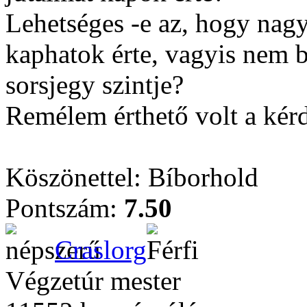
Lehetséges -e az, hogy nag
kaphatok érte, vagyis nem 
sorsjegy szintje?
Remélem érthető volt a kér
Köszönettel: Bíborhold
Pontszám:
7.50
Craslorg
Végzetúr mester