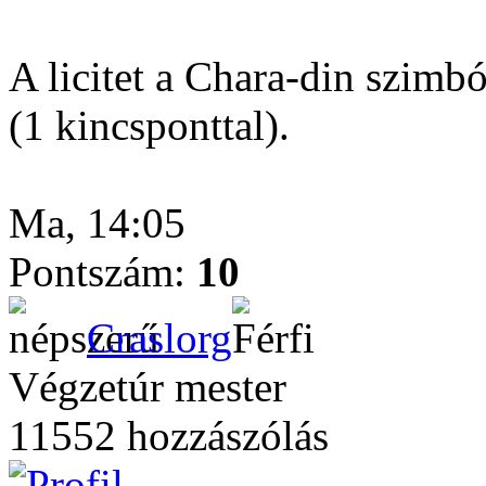
A licitet a Chara-din szimb
(1 kincsponttal).
Ma, 14:05
Pontszám:
10
Craslorg
Végzetúr mester
11552 hozzászólás