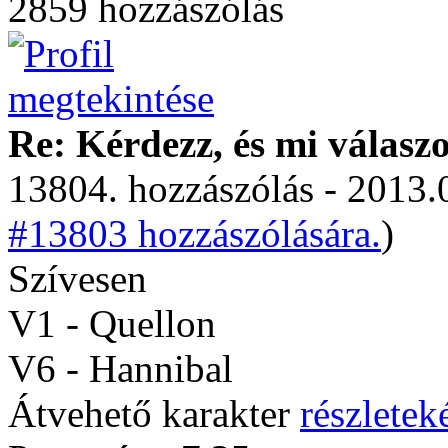
2859 hozzászólás
Re: Kérdezz, és mi válasz
13804. hozzászólás - 2013.
#13803 hozzászólására.
)
Szívesen
V1 - Quellon
V6 - Hannibal
Átvehető karakter
részleteké