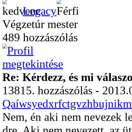
Legacy
Végzetúr mester
489 hozzászólás
Re: Kérdezz, és mi válasz
13815. hozzászólás - 2013.
Qaíwsyedxrfctgvzhbujnikmo
Nem, én aki nem nevezek le
dre. Aki nem nevezett, az üt