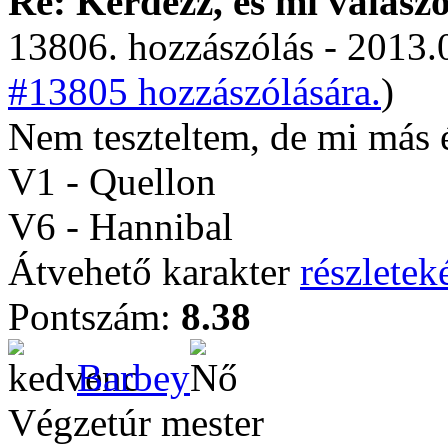
Re: Kérdezz, és mi válasz
13806. hozzászólás - 2013.
#13805 hozzászólására.
)
Nem teszteltem, de mi más 
V1 - Quellon
V6 - Hannibal
Átvehető karakter
részleteké
Pontszám:
8.38
Barbey
Végzetúr mester