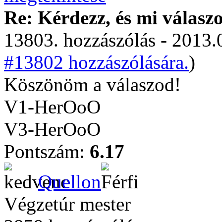
Re: Kérdezz, és mi válasz
13803. hozzászólás - 2013.
#13802 hozzászólására.
)
Köszönöm a válaszod!
V1-HerOoO
V3-HerOoO
Pontszám:
6.17
Quellon
Végzetúr mester