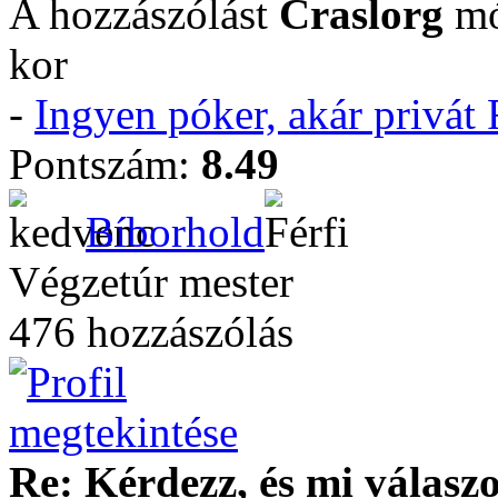
A hozzászólást
Craslorg
mó
kor
-
Ingyen póker, akár privá
Pontszám:
8.49
Bíborhold
Végzetúr mester
476 hozzászólás
Re: Kérdezz, és mi válasz