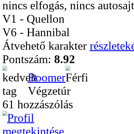
nincs elfogás, nincs autosaj
V1 - Quellon
V6 - Hannibal
Átvehető karakter
részleteké
Pontszám:
8.92
Boomer
Végzetúr
61 hozzászólás