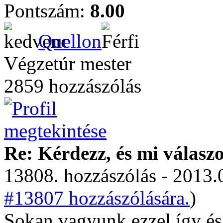
Pontszám:
8.00
Quellon
Végzetúr mester
2859 hozzászólás
Re: Kérdezz, és mi válasz
13808. hozzászólás - 2013.
#13807 hozzászólására.
)
Sokan vagyunk ezzel így és 