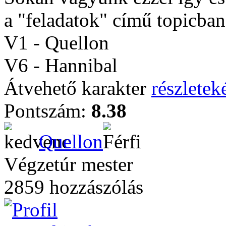
a "feladatok" című topicban
V1 - Quellon
V6 - Hannibal
Átvehető karakter
részleteké
Pontszám:
8.38
Quellon
Végzetúr mester
2859 hozzászólás