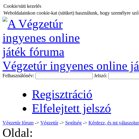
Cookie/süti kezelés
Weboldalainkon cookie-kat (sütiket) használunk, hogy személyre szóló
Végzetúr ingyenes online já
Felhasználónév:
Jelszó:
Regisztráció
Elfelejtett jelszó
Végzetúr fórum
->
Végzetúr
->
Segítség
->
Kérdezz, és mi válaszolun
Oldal: