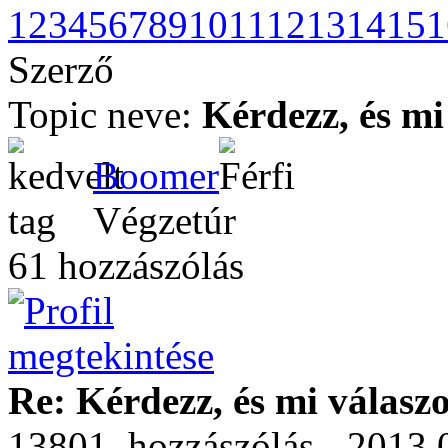
1
2
3
4
5
6
7
8
9
10
11
12
13
14
15
1
Szerző
Topic neve:
Kérdezz, és mi
Boomer
Végzetúr
61 hozzászólás
Re: Kérdezz, és mi válasz
13801. hozzászólás - 2013.