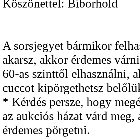
Köszönettel: Bíborhold
A sorsjegyet bármikor felh
akarsz, akkor érdemes várni
60-as szinttől elhasználni,
cuccot kipörgethetsz belőlü
* Kérdés persze, hogy megér
az aukciós házat várd meg, 
érdemes pörgetni.