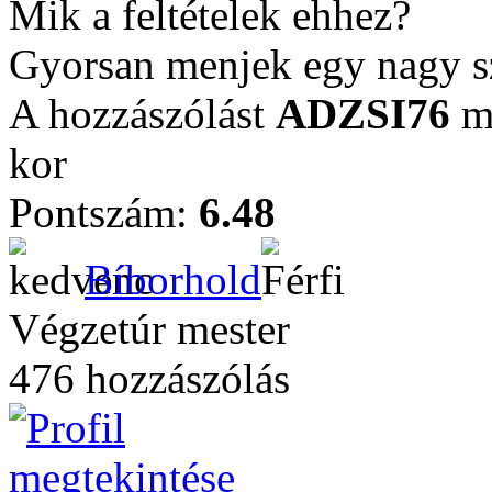
Mik a feltételek ehhez?
Gyorsan menjek egy nagy s
A hozzászólást
ADZSI76
mó
kor
Pontszám:
6.48
Bíborhold
Végzetúr mester
476 hozzászólás