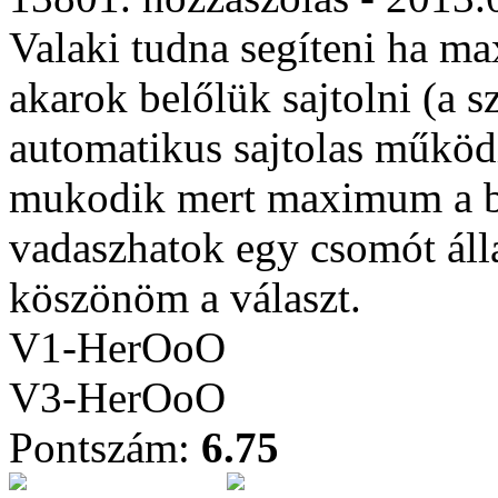
Valaki tudna segíteni ha m
akarok belőlük sajtolni (a s
automatikus sajtolas működ
mukodik mert maximum a be
vadaszhatok egy csomót álla
köszönöm a választ.
V1-HerOoO
V3-HerOoO
Pontszám:
6.75