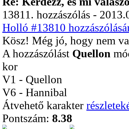
Re: Kérdezz, és mi válasz
13811. hozzászólás - 2013.
Holló #13810 hozzászólásár
Kösz! Még jó, hogy nem va
A hozzászólást
Quellon
mód
kor
V1 - Quellon
V6 - Hannibal
Átvehető karakter
részleteké
Pontszám:
8.38