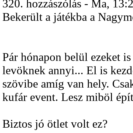
320. hozzászólás - Ma, 13:
Bekerült a játékba a Nagymest
Pár hónapon belül ezeket i
levöknek annyi... El is kez
szövibe amíg van hely. Csak
kufár event. Lesz miböl épí
Biztos jó ötlet volt ez?