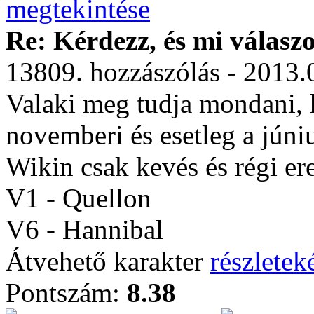
Re: Kérdezz, és mi válasz
13809. hozzászólás - 2013.
Valaki meg tudja mondani, h
novemberi és esetleg a júni
Wikin csak kevés és régi er
V1 - Quellon
V6 - Hannibal
Átvehető karakter
részleteké
Pontszám:
8.38