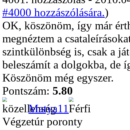
#4000 hozzászólására.
)
OK, köszönöm, így már érth
megnéztem a csataleírásokat
szintkülönbség is, csak a já
beleszámít a dolgokba, de í
Köszönöm még egyszer.
Pontszám:
5.80
Matya11
Végzetúr poronty