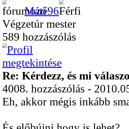
Máté96
Végzetúr mester
589 hozzászólás
Re: Kérdezz, és mi válasz
4008. hozzászólás - 2010.0
Eh, akkor mégis inkább sma
És előbújni hogy is lehet?