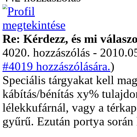
Re: Kérdezz, és mi válasz
4020. hozzászólás - 2010.05
#4019 hozzászólására.
)
Speciális tárgyakat kell m
kábítás/bénítás xy% tulajdo
lélekkufárnál, vagy a térka
gyűrű. Ezután portya során 