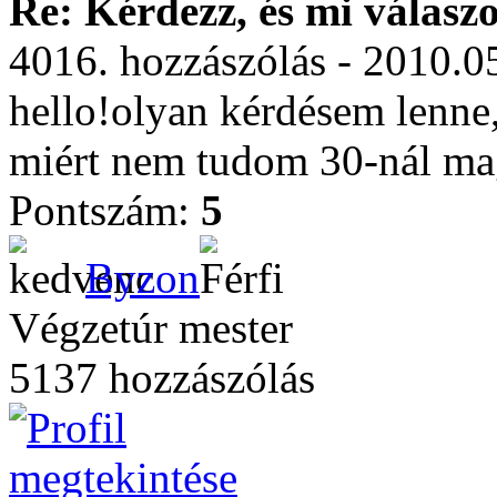
Re: Kérdezz, és mi válasz
4016. hozzászólás - 2010.0
hello!olyan kérdésem lenne
miért nem tudom 30-nál mag
Pontszám:
5
Byzon
Végzetúr mester
5137 hozzászólás