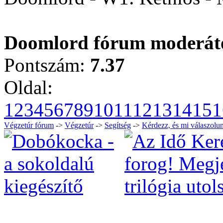
Doomlord fórum moderátor.
Pontszám:
7.37
Oldal:
1
2
3
4
5
6
7
8
9
10
11
12
13
14
15
1
Végzetúr fórum
->
Végzetúr
->
Segítség
->
Kérdezz, és mi válaszolun