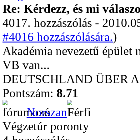
Re: Kérdezz, és mi válasz
4017. hozzászólás - 2010.05
#4016 hozzászólására.
)
Akadémia nevezetű épület 
VB van...
DEUTSCHLAND ÜBER ALL
Pontszám:
8.71
Norszan
Végzetúr poronty