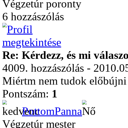
Végzetúr poronty
6 hozzászólás
Re: Kérdezz, és mi válasz
4009. hozzászólás - 2010.0
Miértm nem tudok előbújn
Pontszám:
1
PottomPanna
Végzetúr mester