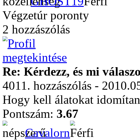
GHOST19
Végzetúr poronty
2 hozzászólás
Re: Kérdezz, és mi válasz
4011. hozzászólás - 2010.0
Hogy kell álatokat idomítan
Pontszám:
3.67
Cavalorn