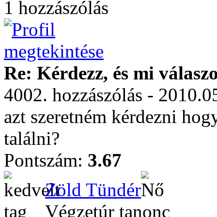
1 hozzászólás
Re: Kérdezz, és mi válasz
4002. hozzászólás - 2010.0
azt szeretném kérdezni hog
találni?
Pontszám:
3.67
Zöld Tündér
Végzetúr tanonc