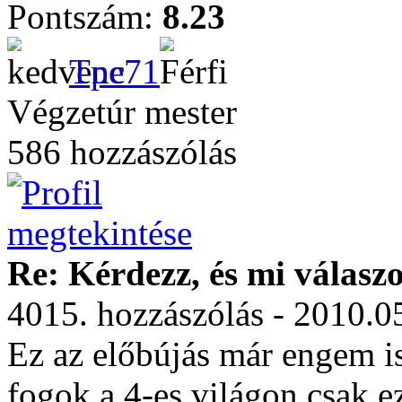
Pontszám:
8.23
Tpe71
Végzetúr mester
586 hozzászólás
Re: Kérdezz, és mi válasz
4015. hozzászólás - 2010.0
Ez az előbújás már engem is
fogok a 4-es világon csak e