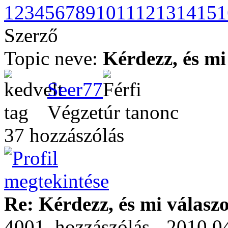
1
2
3
4
5
6
7
8
9
10
11
12
13
14
15
1
Szerző
Topic neve:
Kérdezz, és mi
Seer77
Végzetúr tanonc
37 hozzászólás
Re: Kérdezz, és mi válasz
4001. hozzászólás - 2010.04