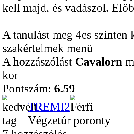
kell majd, és vadászol. Elő
A tanulást meg 4es szinten
szakértelmek menü
A hozzászólást
Cavalorn
mó
kor
Pontszám:
6.59
TREMI2
Végzetúr poronty
7 hozzászólás