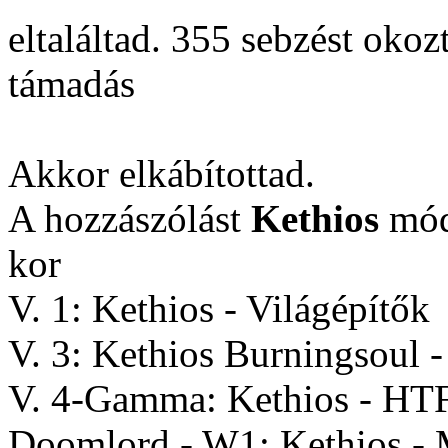
eltaláltad. 355 sebzést okoz
támadás
Akkor elkábítottad.
A hozzászólást
Kethios
módo
kor
V. 1: Kethios - Világépítők
V. 3: Kethios Burningsoul 
V. 4-Gamma: Kethios - HT
Doomlord - W1: Kethios -