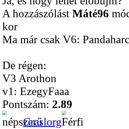
Ja, és hogy lehet előbújni?
A hozzászólást
Máté96
módo
kor
Ma már csak V6: Pandahar
De régen:
V3 Arothon
v1: EzegyFaaa
Pontszám:
2.89
Craslorg