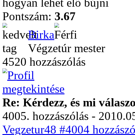
hogyan lehet elő bújni
Pontszám:
3.67
Birka
Végzetúr mester
4520 hozzászólás
Re: Kérdezz, és mi válasz
4005. hozzászólás - 2010.05
Vegzetur48 #4004 hozzászó