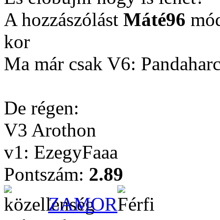
A hozzászólást
Máté96
módo
kor
Ma már csak V6: Pandahar
De régen:
V3 Arothon
v1: EzegyFaaa
Pontszám:
2.89
ZAMOR