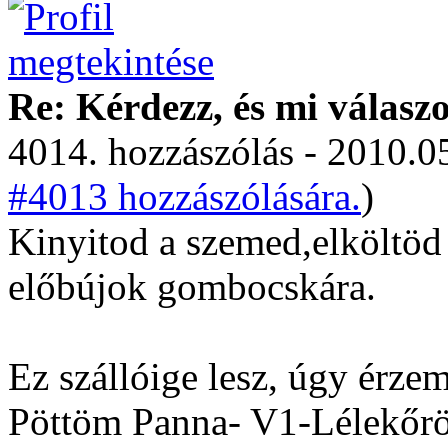
Re: Kérdezz, és mi válasz
4014. hozzászólás - 2010.05
#4013 hozzászólására.
)
Kinyitod a szemed,elköltöd
előbújok gombocskára.
Ez szállóige lesz, úgy érze
Pöttöm Panna- V1-Lélekőrö