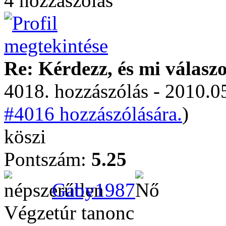
4 hozzászólás
Re: Kérdezz, és mi válasz
4018. hozzászólás - 2010.05
#4016 hozzászólására.
)
köszi
Pontszám:
5.25
Gaby1987
Végzetúr tanonc