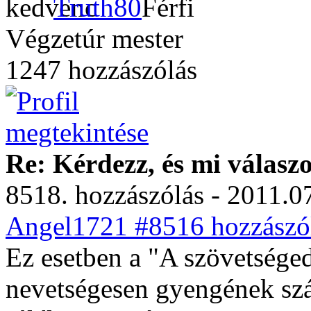
Truth80
Végzetúr mester
1247 hozzászólás
Re: Kérdezz, és mi válasz
8518. hozzászólás - 2011.07
Angel1721 #8516 hozzászól
Ez esetben a "A szövetséged
nevetségesen gyengének sz