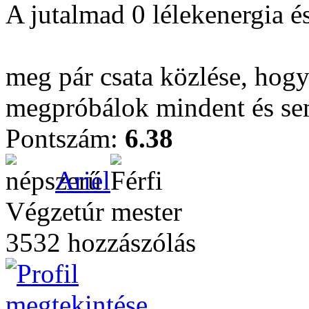
A jutalmad 0 lélekenergia é
meg pár csata közlése, hog
megpróbálok mindent és se
Pontszám:
6.38
Ariel
Végzetúr mester
3532 hozzászólás