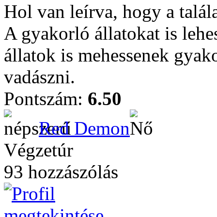
Hol van leírva, hogy a tal
A gyakorló állatokat is leh
állatok is mehessenek gyak
vadászni.
Pontszám:
6.50
Red Demon
Végzetúr
93 hozzászólás