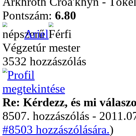
Arkhroth Croa'khyn - Töké
Pontszám:
6.80
Ariel
Végzetúr mester
3532 hozzászólás
Re: Kérdezz, és mi válasz
8507. hozzászólás - 2011.07
#8503 hozzászólására.
)