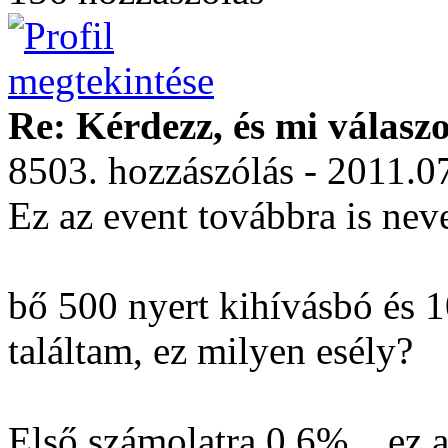
Re: Kérdezz, és mi válasz
8503. hozzászólás - 2011.0
Ez az event továbbra is neve
bő 500 nyert kihívásbó és 1
találtam, ez milyen esély?
Első számolatra 0.6%... ez 