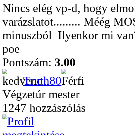
Nincs elég vp-d, hogy elmo
varázslatot......... Méég MOS
minuszból
Ilyenkor mi va
poe
Pontszám:
3.00
Truth80
Végzetúr mester
1247 hozzászólás