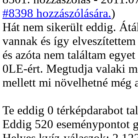
#8398 hozzászólására.
)
Hát nem sikerült eddig. Át
vannak és így elveszítettem
és azóta nem találtam egye
0LE-ért. Megtudja valaki m
mellett mi növelhetné még az
Te eddig 0 térképdarabot tal
Eddig 520 eseménypontot gy
Helyes kvíz-válaszok: 2.12