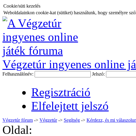
Cookie/süti kezelés
Weboldalainkon cookie-kat (sütiket) használunk, hogy személyre szóló
Végzetúr ingyenes online já
Felhasználónév:
Jelszó:
Regisztráció
Elfelejtett jelszó
Végzetúr fórum
->
Végzetúr
->
Segítség
->
Kérdezz, és mi válaszolun
Oldal: