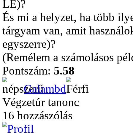
LE)?
És mi a helyzet, ha több il
tárgyam van, amit használok 
egyszerre)?
(Remélem a számolásos pél
Pontszám:
5.58
Galambd
Végzetúr tanonc
16 hozzászólás