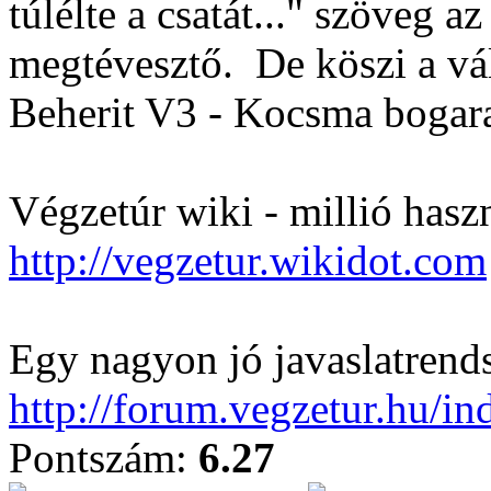
túlélte a csatát..." szöveg a
megtévesztő.
De köszi a vá
Beherit V3 - Kocsma bogar
Végzetúr wiki - millió hasz
http://vegzetur.wikidot.com
Egy nagyon jó javaslatrends
http://forum.vegzetur.hu/i
Pontszám:
6.27