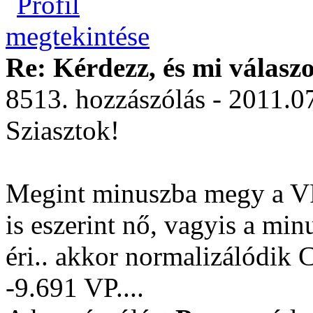
Re: Kérdezz, és mi válasz
8513. hozzászólás - 2011.0
Sziasztok!
Megint minuszba megy a VP
is eszerint nő, vagyis a minu
éri.. akkor normalizálódi
-9.691 VP....