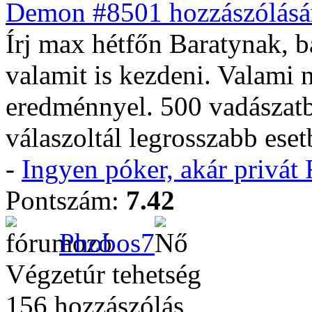
Demon #8501 hozzászólásá
Írj max hétfőn Baratynak, 
valamit is kezdeni. Valami
eredménnyel. 500 vadászatb
válaszoltál legrosszabb eset
-
Ingyen póker, akár privá
Pontszám:
7.42
Phobos7
Végzetúr tehetség
156 hozzászólás