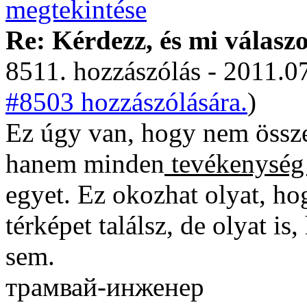
Re: Kérdezz, és mi válasz
8511. hozzászólás - 2011.07
#8503 hozzászólására.
)
Ez úgy van, hogy nem össze
hanem minden
tevékenység
egyet. Ez okozhat olyat, ho
térképet találsz, de olyat is
sem.
трамвай-инженер