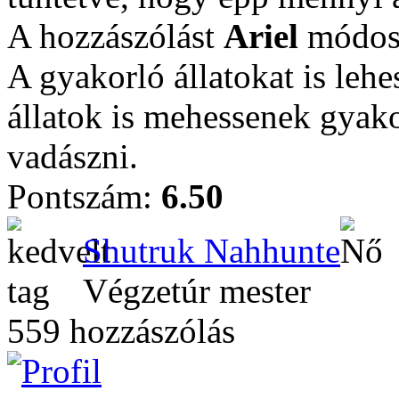
A hozzászólást
Ariel
módosí
A gyakorló állatokat is leh
állatok is mehessenek gyak
vadászni.
Pontszám:
6.50
Shutruk Nahhunte
Végzetúr mester
559 hozzászólás