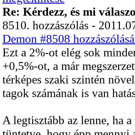
Re: Kérdezz, és mi válasz
8510. hozzászólás - 2011.07
Demon #8508 hozzászólásá
Ezt a 2%-ot elég sok minde
+0,5%-ot, a már megszerzett
térképes szaki szintén növel
tagok számának is van hatása
A legtisztább az lenne, ha a
tüntetve, hogy épp mennyi a 