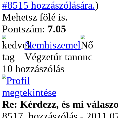
#8515 hozzászólására.
)
Mehetsz fölé is.
Pontszám:
7.05
Nemhiszemel
Végzetúr tanonc
10 hozzászólás
Re: Kérdezz, és mi válasz
8517. hozzászólás - 2011.0