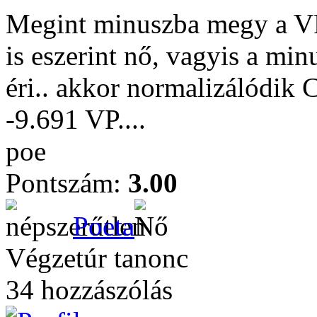
Megint minuszba megy a VP
is eszerint nő, vagyis a minu
éri.. akkor normalizálódi
-9.691 VP....
poe
Pontszám:
3.00
Poeta
Végzetúr tanonc
34 hozzászólás