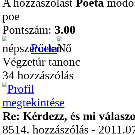
A hozzászólást
Poeta
módosí
poe
Pontszám:
3.00
Poeta
Végzetúr tanonc
34 hozzászólás
Re: Kérdezz, és mi válasz
8514. hozzászólás - 2011.0