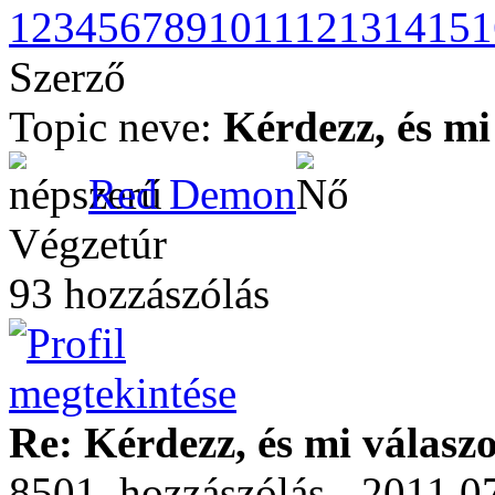
1
2
3
4
5
6
7
8
9
10
11
12
13
14
15
1
Szerző
Topic neve:
Kérdezz, és mi
Red Demon
Végzetúr
93 hozzászólás
Re: Kérdezz, és mi válasz
8501. hozzászólás - 2011.07