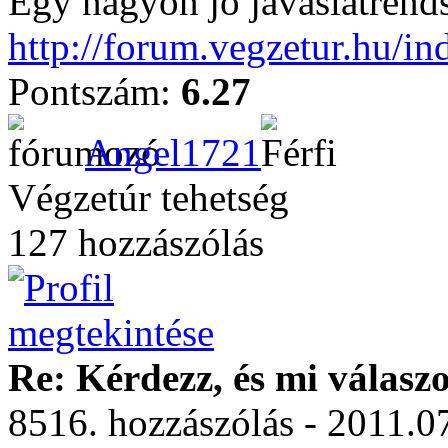
Egy nagyon jó javaslatrends
http://forum.vegzetur.hu/i
Pontszám:
6.27
Angel1721
Végzetúr tehetség
127 hozzászólás
Re: Kérdezz, és mi válasz
8516. hozzászólás - 2011.07