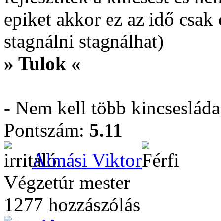
epiket akkor ez az idő csak
stagnálni stagnálhat)
» Tulok «
- Nem kell több kincseslád
Pontszám:
5.11
Almási Viktor
Végzetúr mester
1277 hozzászólás