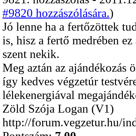
#9820 hozzászólására.
)
Jó lenne ha a fertőzöttek t
is, hisz a fertő medrében e
szent nekik.
Meg aztán az ajándékozás ö
így kedves végzetúr testvér
lélekenergiával megajándék
Zöld Szója Logan (V1)
http://forum.vegzetur.hu/i
Pontszám:
7.00