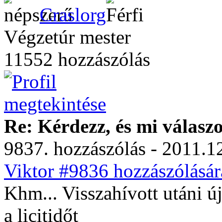
Craslorg
Végzetúr mester
11552 hozzászólás
Re: Kérdezz, és mi válasz
9837. hozzászólás - 2011.12
Viktor #9836 hozzászólásár
Khm... Visszahívott utáni ú
a licitidőt