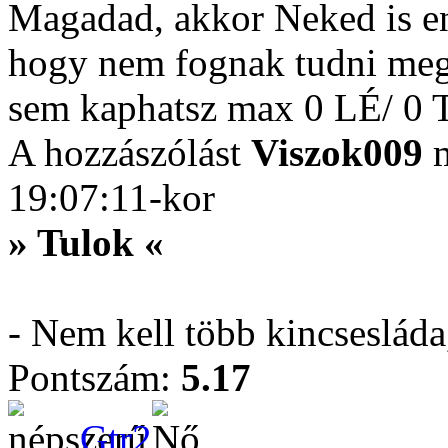
Magadad, akkor Neked is eng
hogy nem fognak tudni meg
sem kaphatsz max 0 LÉ/ 0
A hozzászólást
Viszok009
m
19:07:11-kor
» Tulok «
- Nem kell több kincseslád
Pontszám:
5.17
Gtr2