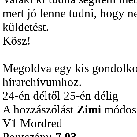
mert jó lenne tudni, hogy n
küldetést.
Kösz!
Megoldva egy kis gondolkod
hírarchívumhoz.
24-én déltől 25-én délig
A hozzászólást
Zimi
módosí
V1 Mordred
Pontszám:
7.03