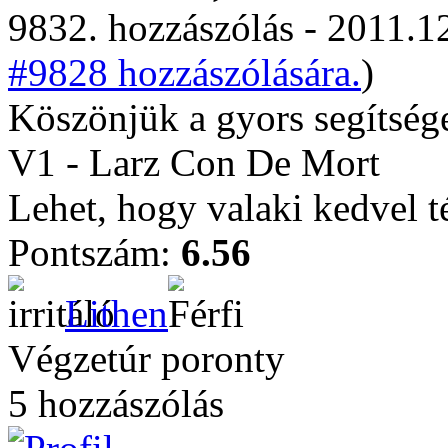
9832. hozzászólás - 2011.12
#9828 hozzászólására.
)
Köszönjük a gyors segítség
V1 - Larz Con De Mort
Lehet, hogy valaki kedvel t
Pontszám:
6.56
Lithen
Végzetúr poronty
5 hozzászólás