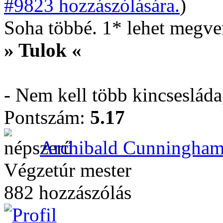
#9823 hozzászólására.
)
Soha többé. 1* lehet megve
» Tulok «
- Nem kell több kincseslád
Pontszám:
5.17
Archibald Cunningha
Végzetúr mester
882 hozzászólás