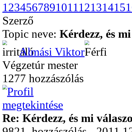
1
2
3
4
5
6
7
8
9
10
11
12
13
14
15
1
Szerző
Topic neve:
Kérdezz, és mi
Almási Viktor
Végzetúr mester
1277 hozzászólás
Re: Kérdezz, és mi válasz
9821. hozzászólás - 2011.12