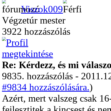
Viszok009
Végzetúr mester
3922 hozzászólás
Re: Kérdezz, és mi válasz
9835. hozzászólás - 2011.12
#9834 hozzászólására.
)
Azért, mert valszeg csak 1
fejlesztitek a kincsest és n