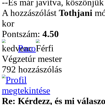
--És már javítva, köszönjü
A hozzászólást
Tothjani
mód
kor
Pontszám:
4.50
Paco
Végzetúr mester
792 hozzászólás
Re: Kérdezz, és mi válasz