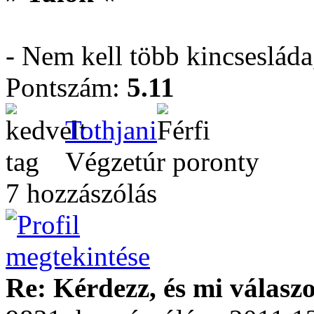
- Nem kell több kincseslád
Pontszám:
5.11
Tothjani
Végzetúr poronty
7 hozzászólás
Re: Kérdezz, és mi válasz