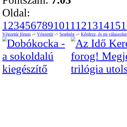
Oldal:
1
2
3
4
5
6
7
8
9
10
11
12
13
14
15
1
Végzetúr fórum
->
Végzetúr
->
Segítség
->
Kérdezz, és mi válaszolun