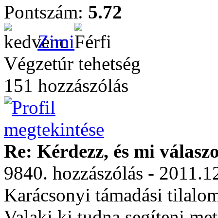
Pontszám:
5.72
Zimi
Végzetúr tehetség
151 hozzászólás
Re: Kérdezz, és mi válasz
9840. hozzászólás - 2011.1
Karácsonyi támadási tilalom
Valaki ki tudna segíteni met