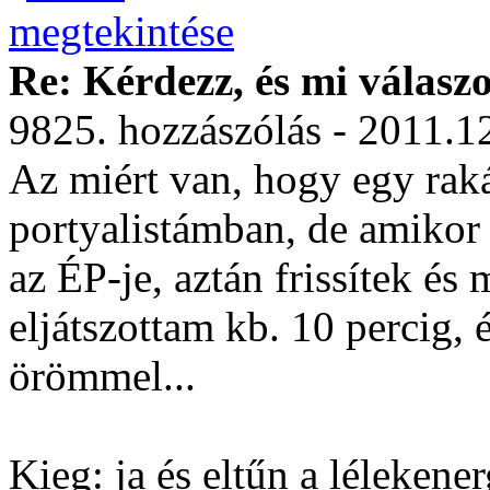
Re: Kérdezz, és mi válasz
9825. hozzászólás - 2011.1
Az miért van, hogy egy rakás
portyalistámban, de amikor
az ÉP-je, aztán frissítek és
eljátszottam kb. 10 percig, é
örömmel...
Kieg: ja és eltűn a lélekener