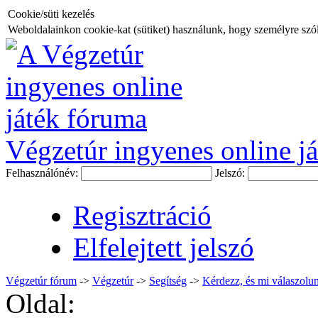
Cookie/süti kezelés
Weboldalainkon cookie-kat (sütiket) használunk, hogy személyre szóló
Végzetúr ingyenes online já
Felhasználónév:
Jelszó:
Regisztráció
Elfelejtett jelszó
Végzetúr fórum
->
Végzetúr
->
Segítség
->
Kérdezz, és mi válaszolun
Oldal: