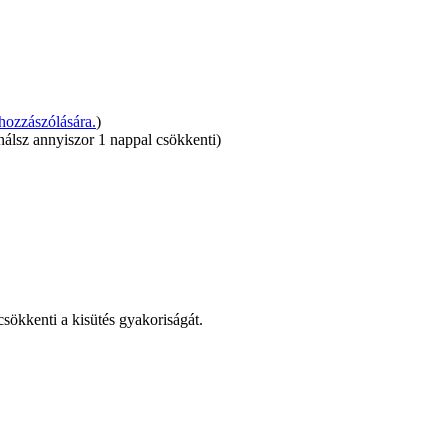
ozzászólására.
)
ználsz annyiszor 1 nappal csökkenti)
csökkenti a kisütés gyakoriságát.