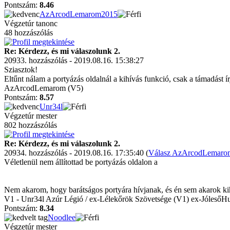
Pontszám:
8.46
AzArcodLemarom2015
Végzetúr tanonc
48 hozzászólás
Re: Kérdezz, és mi válaszolunk 2.
20933. hozzászólás - 2019.08.16. 15:38:27
Sziasztok!
Eltűnt nálam a portyázás oldalnál a kihívás funkció, csak a támadást í
AzArcodLemarom (V5)
Pontszám:
8.57
Unr34l
Végzetúr mester
802 hozzászólás
Re: Kérdezz, és mi válaszolunk 2.
20934. hozzászólás - 2019.08.16. 17:35:40 (
Válasz AzArcodLemarom
Véletlenül nem állítottad be portyázás oldalon a
Nem akarom, hogy barátságos portyára hívjanak, és én sem akarok ki
V1 - Unr34l Azúr Légió / ex-Lélekőrök Szövetsége (V1) ex-JólesőHu
Pontszám:
8.34
Noodlee
Végzetúr mester