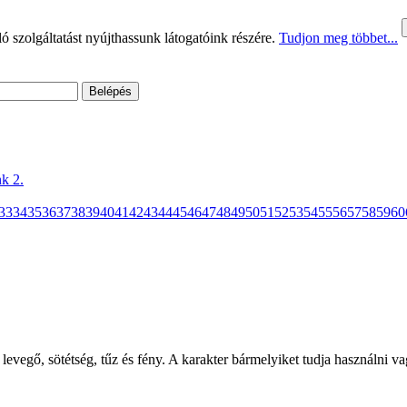
 szolgáltatást nyújthassunk látogatóink részére.
Tudjon meg többet...
k 2.
33
34
35
36
37
38
39
40
41
42
43
44
45
46
47
48
49
50
51
52
53
54
55
56
57
58
59
60
levegő, sötétség, tűz és fény. A karakter bármelyiket tudja használni 