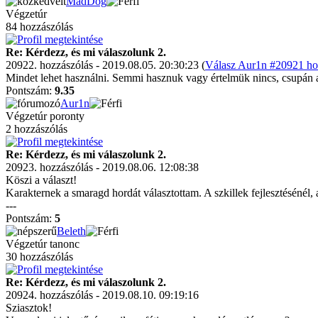
MadDog
Végzetúr
84 hozzászólás
Re: Kérdezz, és mi válaszolunk 2.
20922. hozzászólás - 2019.08.05. 20:30:23 (
Válasz Aur1n #20921 hoz
Mindet lehet használni. Semmi hasznuk vagy értelmük nincs, csupán a 
Pontszám:
9.35
Aur1n
Végzetúr poronty
2 hozzászólás
Re: Kérdezz, és mi válaszolunk 2.
20923. hozzászólás - 2019.08.06. 12:08:38
Köszi a választ!
Karakternek a smaragd hordát választottam. A szkillek fejlesztésénél
---
Pontszám:
5
Beleth
Végzetúr tanonc
30 hozzászólás
Re: Kérdezz, és mi válaszolunk 2.
20924. hozzászólás - 2019.08.10. 09:19:16
Sziasztok!