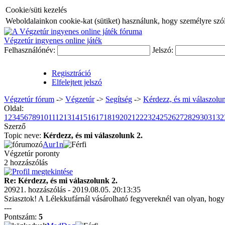
Cookie/süti kezelés
Weboldalainkon cookie-kat (sütiket) használunk, hogy személyre szóló
Végzetúr ingyenes online játék
Felhasználónév:
Jelszó:
Regisztráció
Elfelejtett jelszó
Végzetúr fórum
->
Végzetúr
->
Segítség
->
Kérdezz, és mi válaszolun
Oldal:
1
2
3
4
5
6
7
8
9
10
11
12
13
14
15
16
17
18
19
20
21
22
23
24
25
26
27
28
29
30
31
32
Szerző
Topic neve:
Kérdezz, és mi válaszolunk 2.
Aur1n
Végzetúr poronty
2 hozzászólás
Re: Kérdezz, és mi válaszolunk 2.
20921. hozzászólás - 2019.08.05. 20:13:35
Sziasztok! A Lélekkufárnál vásárolható fegyvereknél van olyan, hogy 
---
Pontszám:
5