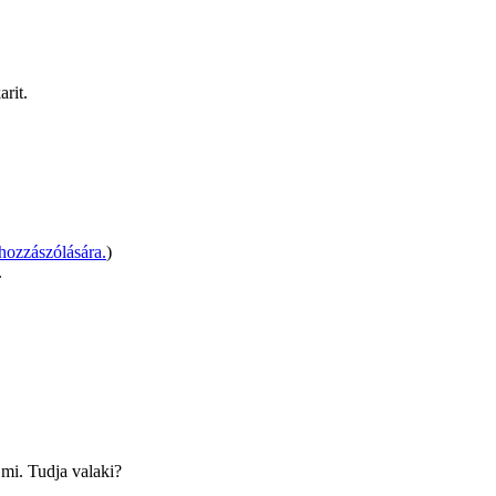
rit.
ozzászólására.
)
.
 mi. Tudja valaki?