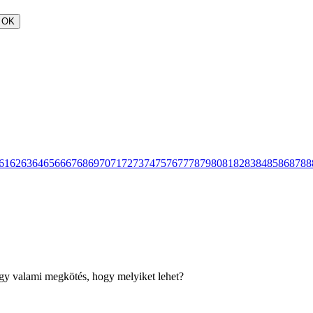
OK
61
62
63
64
65
66
67
68
69
70
71
72
73
74
75
76
77
78
79
80
81
82
83
84
85
86
87
88
vagy valami megkötés, hogy melyiket lehet?