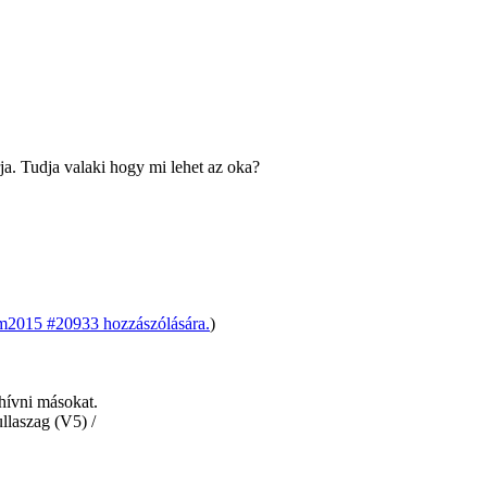
rja. Tudja valaki hogy mi lehet az oka?
2015 #20933 hozzászólására.
)
hívni másokat.
llaszag (V5) /