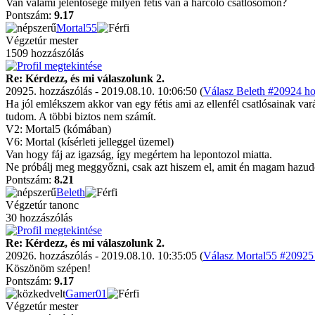
Van valami jelentősége milyen fétis van a harcoló csatlósomon?
Pontszám:
9.17
Mortal55
Végzetúr mester
1509 hozzászólás
Re: Kérdezz, és mi válaszolunk 2.
20925. hozzászólás - 2019.08.10. 10:06:50 (
Válasz Beleth #20924 ho
Ha jól emlékszem akkor van egy fétis ami az ellenfél csatlósainak varáz
tudom. A többi biztos nem számít.
V2: Mortal5 (kómában)
V6: Mortal (kísérleti jelleggel üzemel)
Van hogy fáj az igazság, így megértem ha lepontozol miatta.
Ne próbálj meg meggyőzni, csak azt hiszem el, amit én magam hazu
Pontszám:
8.21
Beleth
Végzetúr tanonc
30 hozzászólás
Re: Kérdezz, és mi válaszolunk 2.
20926. hozzászólás - 2019.08.10. 10:35:05 (
Válasz Mortal55 #20925 
Köszönöm szépen!
Pontszám:
9.17
Gamer01
Végzetúr mester