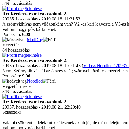
349 hozzászólás
Re: Kérdezz, és mi válaszolunk 2.
20935. hozzászólás - 2019.08.18. 11:21:53
A szörnykihívás nem világonként van? V2 -es kari legyőzte a V3-as ka
Vallom, hogy pók bárki lehet.
Pontszám:
6.08
MadDog
Végzetúr
84 hozzászólás
Re: Kérdezz, és mi válaszolunk 2.
20936. hozzászólás - 2019.08.18. 15:21:43 (
Válasz Noodlee #20935 h
Nem
Szörnykihivásnál az összes világ szörnyei közül csemegézhetsz
Pontszám:
9.06
Noodlee
Végzetúr mester
349 hozzászólás
Re: Kérdezz, és mi válaszolunk 2.
20937. hozzászólás - 2019.08.21. 22:20:40
Sziasztok!
Valami csökkenti a lélekkút kisütésének az idejét, de már elfelejtettem
Vallom, hogy pók bárki lehet.