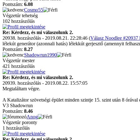
Pontszám:
6.08
Cosmo55
Végzetúr tehetség
102 hozzászólás
Re: Kérdezz, és mi válaszolunk 2.
20938. hozzászólás - 2019.08.21. 22:28:46 (
Válasz Noodlee #20937 h
lélekút generátor (azonnali hatás) lélekkút gerjesztő (amennyit felhas
Pontszám:
8.27
Shadowrun1990
Végzetúr mester
421 hozzászólás
Re: Kérdezz, és mi válaszolunk 2.
20939. hozzászólás - 2019.08.22. 15:57:05
Megtaláltam végre.
A Katalizátor szövetségi épület minden szintje 15. szint után 8 órával 
V3 Shadowrun
Pontszám:
8.46
Anog
Végzetúr poronty
1 hozzászólás
Re: Kérdezz, és mi válaszolunk 2.