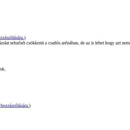
zzászólására.
)
slat sebzését csökkenti a csatlós arénában, de az is lehet hogy azt nem 
dok.
hozzászólására.
)