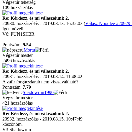
Végzetúr tehetség
109 hozzászólás
Re: Kérdezz, és mi válaszolunk 2.
20930. hozzászólás - 2019.08.13. 16:32:03 (
Válasz Noodlee #20929 h
Igen növeli
V6: PUN1SH3R
Pontszám:
9.54
Mortu
Végzetúr mester
2496 hozzászólás
Re: Kérdezz, és mi válaszolunk 2.
20931. hozzászólás - 2019.08.14. 11:48:42
A zafír forgácsdarab nem visszaváltható?
Pontszám:
7.79
Shadowrun1990
Végzetúr mester
421 hozzászólás
Re: Kérdezz, és mi válaszolunk 2.
20932. hozzászólás - 2019.08.15. 10:47:49
köszönöm.
V3 Shadowrun