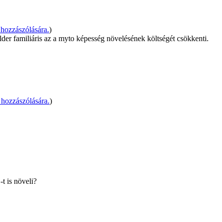
hozzászólására.
)
lder familiáris az a myto képesség növelésének költségét csökkenti.
hozzászólására.
)
t is növeli?