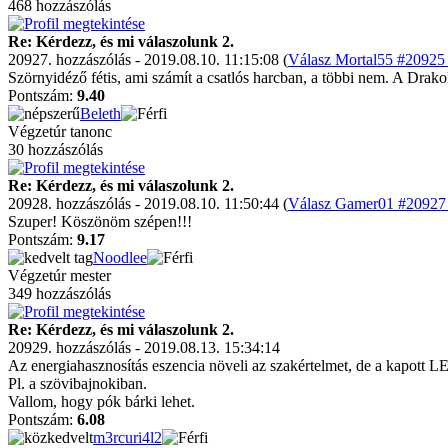
468 hozzászólás
Re: Kérdezz, és mi válaszolunk 2.
20927. hozzászólás - 2019.08.10. 11:15:08 (
Válasz Mortal55 #20925 
Szörnyidéző fétis, ami számít a csatlós harcban, a többi nem. A Drako
Pontszám:
9.40
Beleth
Végzetúr tanonc
30 hozzászólás
Re: Kérdezz, és mi válaszolunk 2.
20928. hozzászólás - 2019.08.10. 11:50:44 (
Válasz Gamer01 #20927 
Szuper! Köszönöm szépen!!!
Pontszám:
9.17
Noodlee
Végzetúr mester
349 hozzászólás
Re: Kérdezz, és mi válaszolunk 2.
20929. hozzászólás - 2019.08.13. 15:34:14
Az energiahasznosítás eszencia növeli az szakértelmet, de a kapott LE-
Pl. a szövibajnokiban.
Vallom, hogy pók bárki lehet.
Pontszám:
6.08
m3rcuri4l2