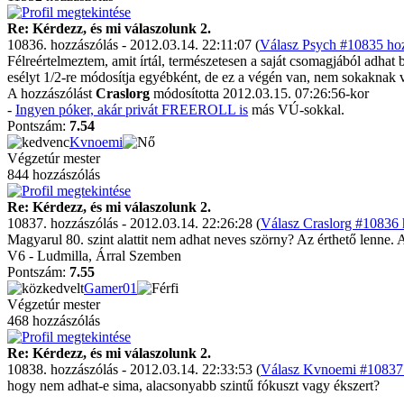
Re: Kérdezz, és mi válaszolunk 2.
10836. hozzászólás - 2012.03.14. 22:11:07 (
Válasz Psych #10835 hoz
Félreértelmeztem, amit írtál, természetesen a saját csomagjából adhat
esélyt 1/2-re módosítja egyébként, de ez a végén van, nem sokaknak
A hozzászólást
Craslorg
módosította 2012.03.15. 07:26:56-kor
-
Ingyen póker, akár privát FREEROLL is
más VÚ-sokkal.
Pontszám:
7.54
Kvnoemi
Végzetúr mester
844 hozzászólás
Re: Kérdezz, és mi válaszolunk 2.
10837. hozzászólás - 2012.03.14. 22:26:28 (
Válasz Craslorg #10836 
Magyarul 80. szint alattit nem adhat neves szörny? Az érthető lenne. 
V6 - Ludmilla, Árral Szemben
Pontszám:
7.55
Gamer01
Végzetúr mester
468 hozzászólás
Re: Kérdezz, és mi válaszolunk 2.
10838. hozzászólás - 2012.03.14. 22:33:53 (
Válasz Kvnoemi #10837 
hogy nem adhat-e sima, alacsonyabb szintű fókuszt vagy ékszert?