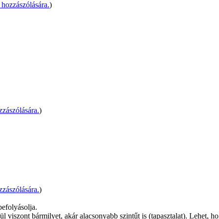
hozzászólására.
)
zászólására.
)
zászólására.
)
befolyásolja.
l viszont bármilyet, akár alacsonyabb szintűt is (tapasztalat). Lehet,