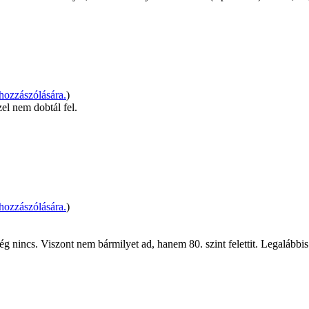
hozzászólására.
)
el nem dobtál fel.
hozzászólására.
)
ég nincs. Viszont nem bármilyet ad, hanem 80. szint felettit. Legalább