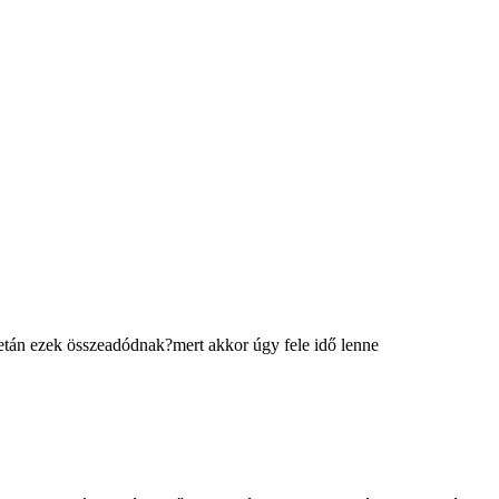
netán ezek összeadódnak?mert akkor úgy fele idő lenne