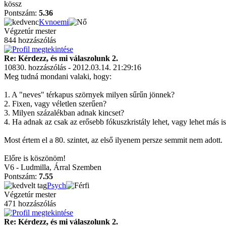
kössz
Pontszám:
5.36
Kvnoemi
Végzetúr mester
844 hozzászólás
Re: Kérdezz, és mi válaszolunk 2.
10830. hozzászólás - 2012.03.14. 21:29:16
Meg tudná mondani valaki, hogy:
1. A "neves" térkapus szörnyek milyen sűrűn jönnek?
2. Fixen, vagy véletlen szerűen?
3. Milyen százalékban adnak kincset?
4. Ha adnak az csak az erősebb fókuszkristály lehet, vagy lehet más i
Most értem el a 80. szintet, az első ilyenem persze semmit nem adott.
Előre is köszönöm!
V6 - Ludmilla, Árral Szemben
Pontszám:
7.55
Psych
Végzetúr mester
471 hozzászólás
Re: Kérdezz, és mi válaszolunk 2.