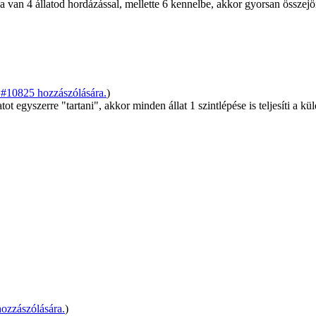
ha van 4 állatod hordázással, mellette 6 kennelbe, akkor gyorsan összejön
#10825 hozzászólására.
)
ot egyszerre "tartani", akkor minden állat 1 szintlépése is teljesíti a kü
ozzászólására.
)