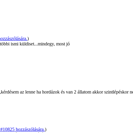
ozzászólására.
)
többi ismi küldiset...mindegy, most jó
k,kérdésem az lenne ha hordázok és van 2 állatom akkor szintlépéskor 
#10825 hozzászólására.
)