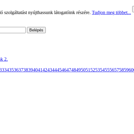
 szolgáltatást nyújthassunk látogatóink részére.
Tudjon meg többet...
k 2.
33
34
35
36
37
38
39
40
41
42
43
44
45
46
47
48
49
50
51
52
53
54
55
56
57
58
59
60