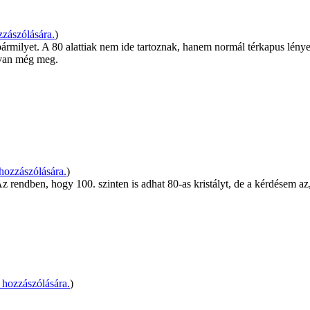
zászólására.
)
 bármilyet. A 80 alattiak nem ide tartoznak, hanem normál térkapus lény
 van még meg.
hozzászólására.
)
Az rendben, hogy 100. szinten is adhat 80-as kristályt, de a kérdésem 
hozzászólására.
)