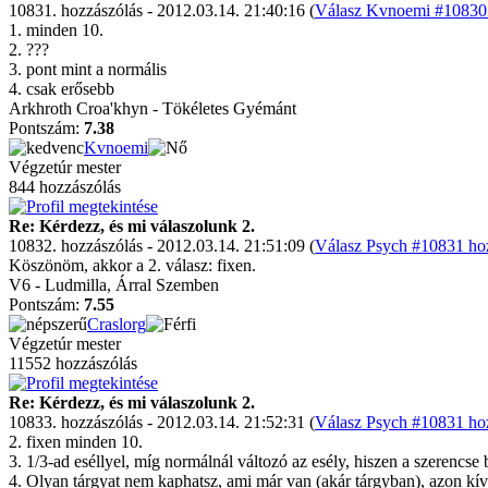
10831. hozzászólás - 2012.03.14. 21:40:16 (
Válasz Kvnoemi #10830 
1. minden 10.
2. ???
3. pont mint a normális
4. csak erősebb
Arkhroth Croa'khyn - Tökéletes Gyémánt
Pontszám:
7.38
Kvnoemi
Végzetúr mester
844 hozzászólás
Re: Kérdezz, és mi válaszolunk 2.
10832. hozzászólás - 2012.03.14. 21:51:09 (
Válasz Psych #10831 hoz
Köszönöm, akkor a 2. válasz: fixen.
V6 - Ludmilla, Árral Szemben
Pontszám:
7.55
Craslorg
Végzetúr mester
11552 hozzászólás
Re: Kérdezz, és mi válaszolunk 2.
10833. hozzászólás - 2012.03.14. 21:52:31 (
Válasz Psych #10831 hoz
2. fixen minden 10.
3. 1/3-ad eséllyel, míg normálnál változó az esély, hiszen a szerencse 
4. Olyan tárgyat nem kaphatsz, ami már van (akár tárgyban), azon kívü