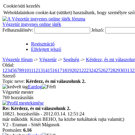
Cookie/süti kezelés
Weboldalainkon cookie-kat (sütiket) használunk, hogy személyre szóló
Végzetúr ingyenes online játék
Felhasználónév:
Jelszó:
Regisztráció
Elfelejtett jelszó
Végzetúr fórum
->
Végzetúr
->
Segítség
->
Kérdezz, és mi válaszolun
Oldal:
1
2
3
4
5
6
7
8
9
10
11
12
13
14
15
16
17
18
19
20
21
22
23
24
25
26
27
28
29
30
31
32
Szerző
Topic neve:
Kérdezz, és mi válaszolunk 2.
Eardog
Végzetúr mester
769 hozzászólás
Re: Kérdezz, és mi válaszolunk 2.
10821. hozzászólás - 2012.03.14. 12:51:24
már működik
Köszi BEHO, ha közbe turkáltatok rajta valamit;)
V2 - Eraman - Sötét Mágusok
Pontszám:
6.16