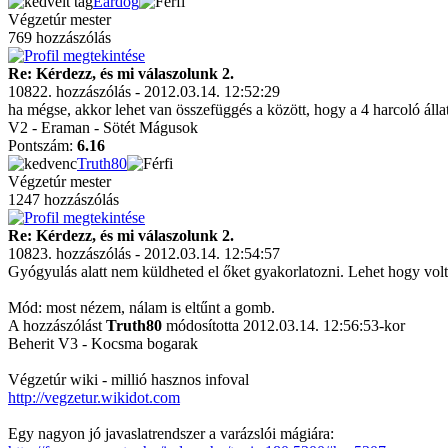
Eardog
Végzetúr mester
769 hozzászólás
Re: Kérdezz, és mi válaszolunk 2.
10822. hozzászólás - 2012.03.14. 12:52:29
ha mégse, akkor lehet van összefüggés a között, hogy a 4 harcoló állat
V2 - Eraman - Sötét Mágusok
Pontszám:
6.16
Truth80
Végzetúr mester
1247 hozzászólás
Re: Kérdezz, és mi válaszolunk 2.
10823. hozzászólás - 2012.03.14. 12:54:57
Gyógyulás alatt nem küldheted el őket gyakorlatozni. Lehet hogy volt r
Mód: most nézem, nálam is eltűnt a gomb.
A hozzászólást
Truth80
módosította 2012.03.14. 12:56:53-kor
Beherit V3 - Kocsma bogarak
Végzetúr wiki - millió hasznos infoval
http://vegzetur.wikidot.com
Egy nagyon jó javaslatrendszer a varázslói mágiára: