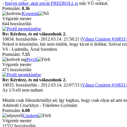
-
Ingyen póker, akár privát FREEROLL is
más VÚ-sokkal.
Pontszám:
8.36
Kvnoemi
Végzetúr mester
844 hozzászólás
Re: Kérdezz, és mi válaszolunk 2.
10834. hozzászólás - 2012.03.14. 21:58:21 (
Válasz Craslorg #10833 
Neked is köszönöm, bár nem örülök, hogy kicsit is dobhat. Szóval ezz
V6 - Ludmilla, Árral Szemben
Pontszám:
7.55
Psych
Végzetúr mester
471 hozzászólás
Re: Kérdezz, és mi válaszolunk 2.
10835. hozzászólás - 2012.03.14. 22:07:53 (
Válasz Craslorg #10833 
Az 1/3-ról nem tudtam
Miután csak fókuszkristályt ad, így logikus, hogy csak olyat ad ami m
Arkhroth Croa'khyn - Tökéletes Gyémánt
Pontszám:
6.08
Craslorg
Végzetúr mester
11552 hozzászólás