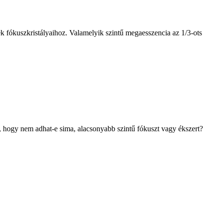
ek fókuszkristályaihoz. Valamelyik szintű megaesszencia az 1/3-ots
az, hogy nem adhat-e sima, alacsonyabb szintű fókuszt vagy ékszert?