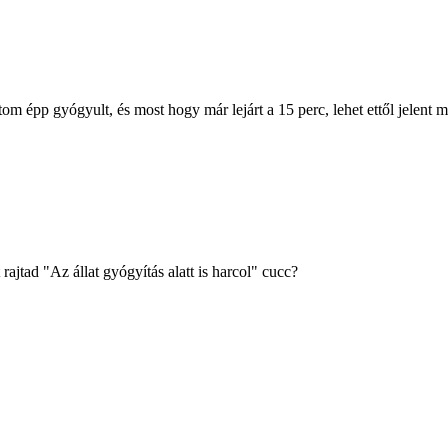
om épp gyógyult, és most hogy már lejárt a 15 perc, lehet ettől jelent m
ajtad "Az állat gyógyítás alatt is harcol" cucc?