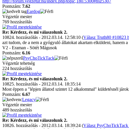
http://forum.vegzetur.hu/index.php/topic,180.5300#hsz5307
Pontszám:
7.62
Eardog
Végzetúr mester
769 hozzászólás
Re: Kérdezz, és mi válaszolunk 2.
10824. hozzászólás - 2012.03.14. 12:58:10 (
Válasz Truth80 #10823 h
azt tudom, de a nem a gyógyuló állatokat akartam elküldeni, hanem a 
V2 - Eraman - Sötét Mágusok
Pontszám:
6.16
PsyChoTickTack
Végzetúr tehetség
224 hozzászólás
Re: Kérdezz, és mi válaszolunk 2.
10825. hozzászólás - 2012.03.14. 18:35:14
Most éppen a "lépjen állatod szintet 12 alkalommal" küldetésnél járo
Pontszám:
6.67
Legacy
Végzetúr mester
489 hozzászólás
Re: Kérdezz, és mi válaszolunk 2.
10826. hozzászólás - 2012.03.14. 18:39:24 (
Válasz PsyChoTickTack 