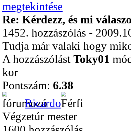
Re: Kérdezz, és mi válasz
1452. hozzászólás - 2009.1
Tudja már valaki hogy miko
A hozzászólást
Toky01
módo
kor
Pontszám:
6.38
Ricardo
Végzetúr mester
1600 hozzászólás