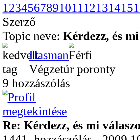
1
2
3
4
5
6
7
8
9
10
11
12
13
14
15
1
Szerző
Topic neve:
Kérdezz, és mi
Hasman
Végzetúr poronty
9 hozzászólás
Re: Kérdezz, és mi válasz
1441. hozzászólás - 2009.1