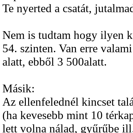
Te nyerted a csatát, jutalma
Nem is tudtam hogy ilyen ke
54. szinten. Van erre valam
alatt, ebből 3 500alatt.
Másik:
Az ellenfelednél kincset tal
(ha kevesebb mint 10 térkap
lett volna nálad, gyűrűbe il