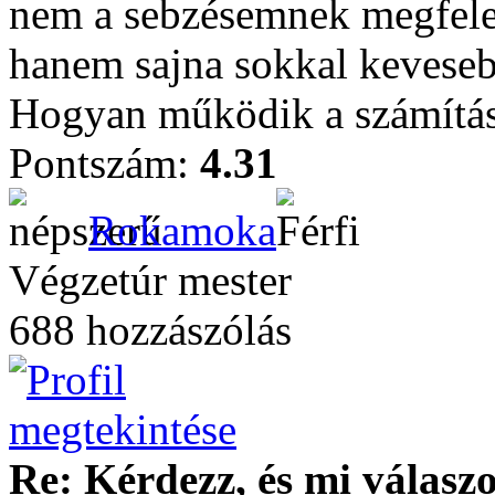
nem a sebzésemnek megfelel
hanem sajna sokkal keveseb
Hogyan működik a számítá
Pontszám:
4.31
Rokamoka
Végzetúr mester
688 hozzászólás
Re: Kérdezz, és mi válasz