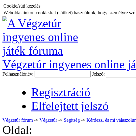
Cookie/süti kezelés
Weboldalainkon cookie-kat (sütiket) használunk, hogy személyre szóló
Végzetúr ingyenes online já
Felhasználónév:
Jelszó:
Regisztráció
Elfelejtett jelszó
Végzetúr fórum
->
Végzetúr
->
Segítség
->
Kérdezz, és mi válaszolun
Oldal: