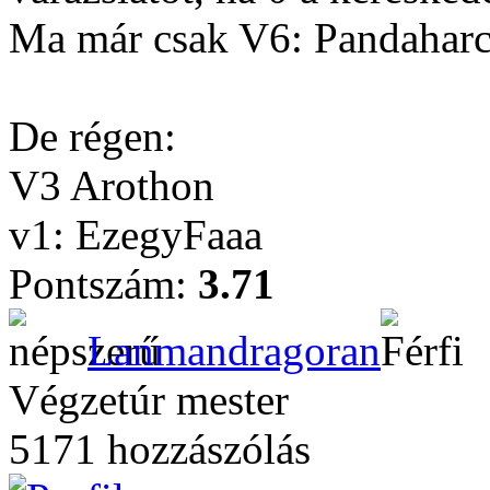
Ma már csak V6: Pandahar
De régen:
V3 Arothon
v1: EzegyFaaa
Pontszám:
3.71
Lanmandragoran
Végzetúr mester
5171 hozzászólás