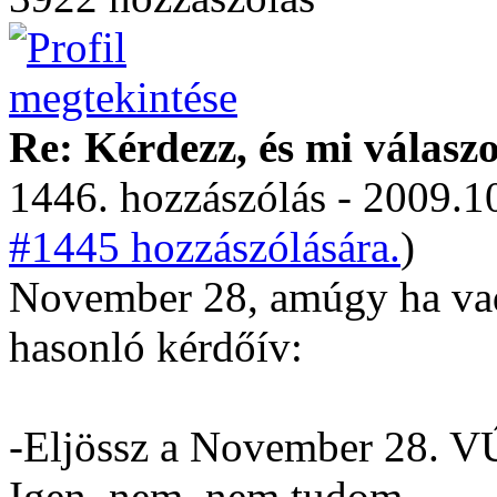
Re: Kérdezz, és mi válasz
1446. hozzászólás - 2009.10
#1445 hozzászólására.
)
November 28, amúgy ha vad
hasonló kérdőív:
-Eljössz a November 28. VÚ
Igen, nem, nem tudom