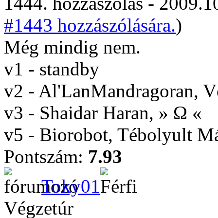
1444. hozzászólás - 2009.10
#1443 hozzászólására.
)
Még mindig nem.
v1 - standby
v2 - Al'LanMandragoran, 
v3 - Shaidar Haran, » Ω «
v5 - Biorobot, Tébolyult 
Pontszám:
7.93
Toky01
Végzetúr