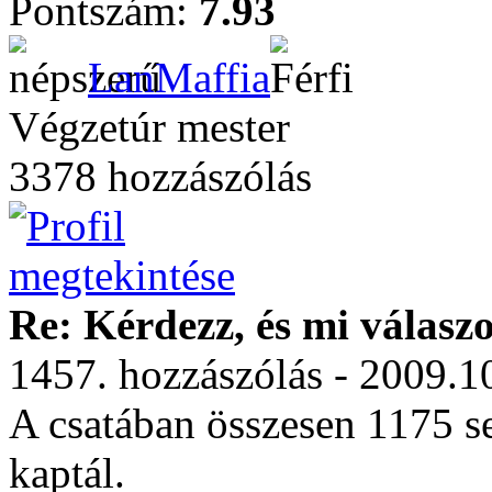
Pontszám:
7.93
LanMaffia
Végzetúr mester
3378 hozzászólás
Re: Kérdezz, és mi válasz
1457. hozzászólás - 2009.1
A csatában összesen 1175 se
kaptál.