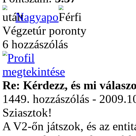
Nagyapo
Végzetúr poronty
6 hozzászólás
Re: Kérdezz, és mi válasz
1449. hozzászólás - 2009.1
Sziasztok!
A V2-őn játszok, és az entit