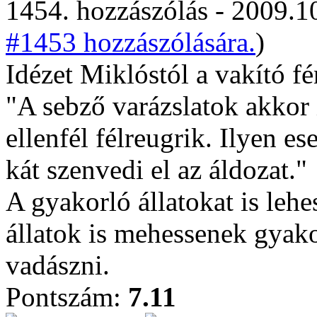
1454. hozzászólás - 2009.10
#1453 hozzászólására.
)
Idézet Miklóstól a vakító f
"A sebző varázslatok akkor 
ellenfél félreugrik. Ilyen 
kát szenvedi el az áldozat."
A gyakorló állatokat is leh
állatok is mehessenek gyak
vadászni.
Pontszám:
7.11