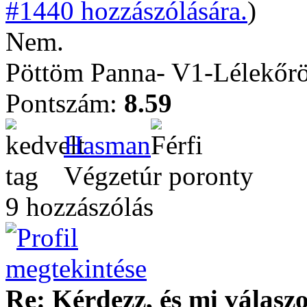
#1440 hozzászólására.
)
Nem.
Pöttöm Panna- V1-Lélekőrö
Pontszám:
8.59
Hasman
Végzetúr poronty
9 hozzászólás
Re: Kérdezz, és mi válasz