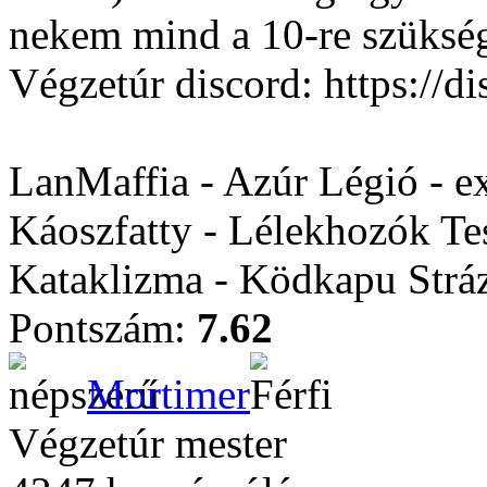
nekem mind a 10-re szüksé
Végzetúr discord: https:/
LanMaffia - Azúr Légió - e
Káoszfatty - Lélekhozók Te
Kataklizma - Ködkapu Stráz
Pontszám:
7.62
Mortimer
Végzetúr mester