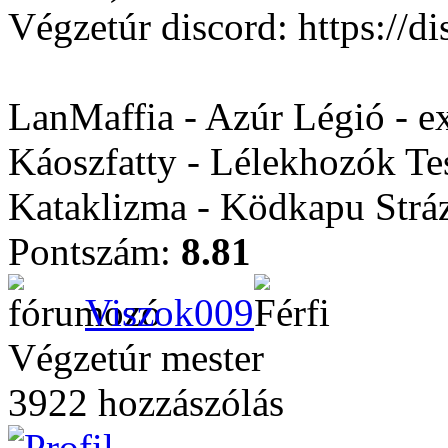
Végzetúr discord: https:/
LanMaffia - Azúr Légió - e
Káoszfatty - Lélekhozók Te
Kataklizma - Ködkapu Stráz
Pontszám:
8.81
Viszok009
Végzetúr mester
3922 hozzászólás