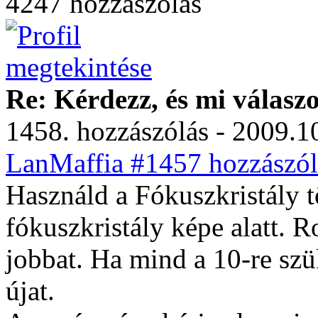
4247 hozzászólás
Re: Kérdezz, és mi válasz
1458. hozzászólás - 2009.10
LanMaffia #1457 hozzászól
Használd a Fókuszkristály tö
fókuszkristály képe alatt. 
jobbat. Ha mind a 10-re sz
újat.