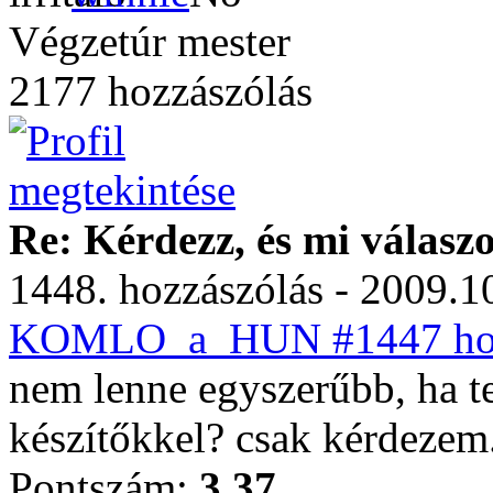
Végzetúr mester
2177 hozzászólás
Re: Kérdezz, és mi válasz
1448. hozzászólás - 2009.10
KOMLO_a_HUN #1447 hozz
nem lenne egyszerűbb, ha te
készítőkkel? csak kérdezem
Pontszám:
3.37