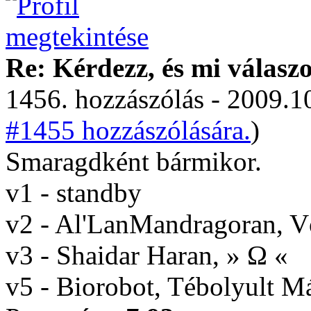
Re: Kérdezz, és mi válasz
1456. hozzászólás - 2009.10
#1455 hozzászólására.
)
Smaragdként bármikor.
v1 - standby
v2 - Al'LanMandragoran, 
v3 - Shaidar Haran, » Ω «
v5 - Biorobot, Tébolyult 