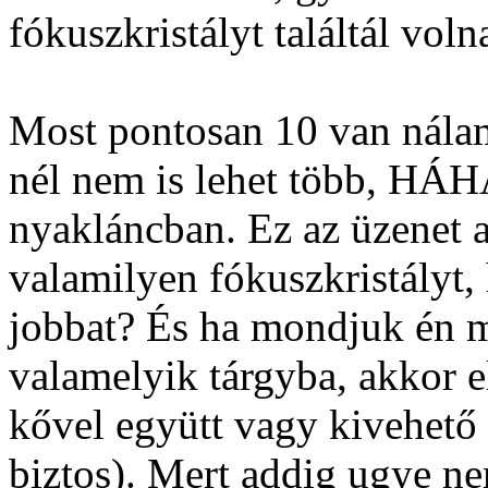
fókuszkristályt találtál voln
Most pontosan 10 van nálam
nél nem is lehet több, HÁH
nyakláncban. Ez az üzenet a
valamilyen fókuszkristályt,
jobbat? És ha mondjuk én m
valamelyik tárgyba, akkor el
kővel együtt vagy kivehet
biztos). Mert addig ugye n