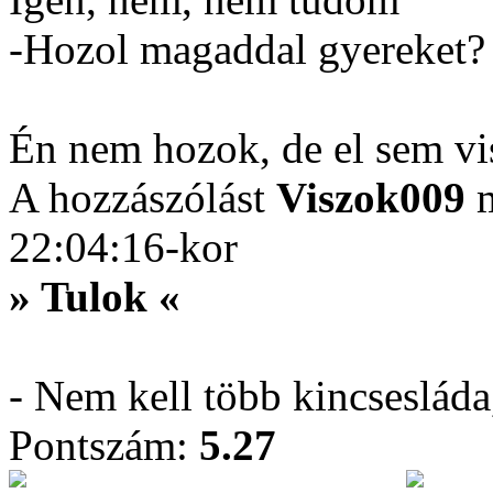
-Hozol magaddal gyereket?
Én nem hozok, de el sem v
A hozzászólást
Viszok009
m
22:04:16-kor
» Tulok «
- Nem kell több kincseslád
Pontszám:
5.27