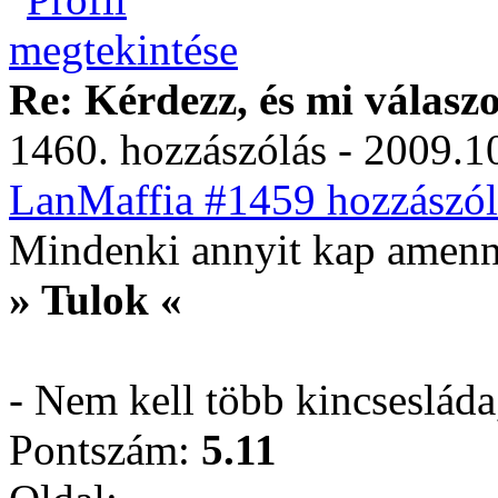
Re: Kérdezz, és mi válasz
1460. hozzászólás - 2009.10
LanMaffia #1459 hozzászól
Mindenki annyit kap amenn
» Tulok «
- Nem kell több kincseslád
Pontszám:
5.11