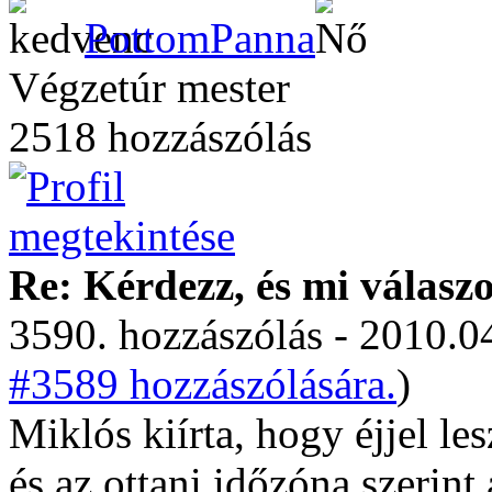
PottomPanna
Végzetúr mester
2518 hozzászólás
Re: Kérdezz, és mi válasz
3590. hozzászólás - 2010.04
#3589 hozzászólására.
)
Miklós kiírta, hogy éjjel l
és az ottani időzóna szerint