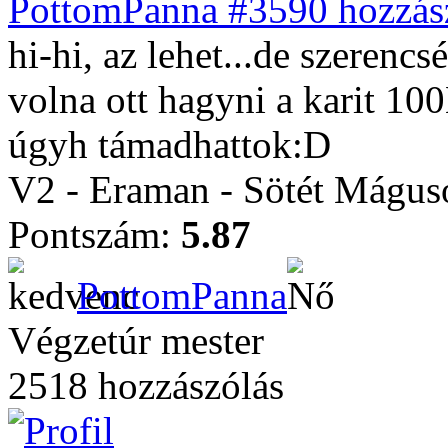
PottomPanna #3590 hozzász
hi-hi, az lehet...de szerenc
volna ott hagyni a karit 10
úgyh támadhattok:D
V2 - Eraman - Sötét Mágus
Pontszám:
5.87
PottomPanna
Végzetúr mester
2518 hozzászólás