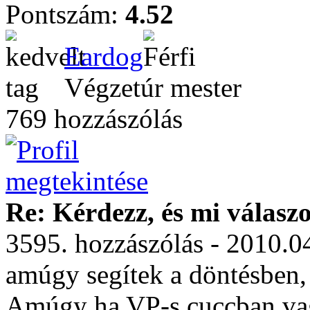
Pontszám:
4.52
Eardog
Végzetúr mester
769 hozzászólás
Re: Kérdezz, és mi válasz
3595. hozzászólás - 2010.0
amúgy segítek a döntésben,
Amúgy ha VP-s cuccban vag