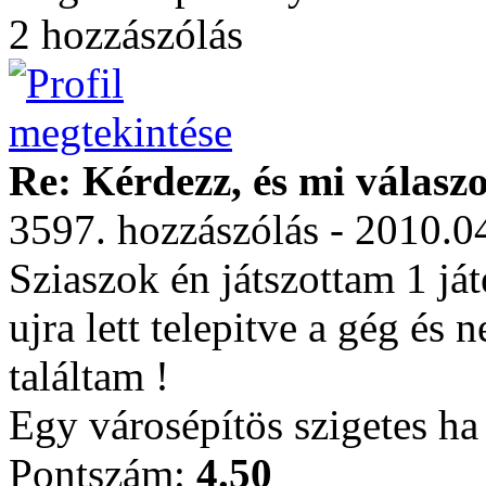
2 hozzászólás
Re: Kérdezz, és mi válasz
3597. hozzászólás - 2010.0
Sziaszok én játszottam 1 já
ujra lett telepitve a gég és
találtam !
Egy városépítös szigetes ha t
Pontszám:
4.50