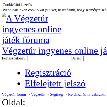
Cookie/süti kezelés
Weboldalainkon cookie-kat (sütiket) használunk, hogy személyre szóló
Végzetúr ingyenes online já
Felhasználónév:
Jelszó:
Regisztráció
Elfelejtett jelszó
Végzetúr fórum
->
Végzetúr
->
Segítség
->
Kérdezz, és mi válaszolun
Oldal: