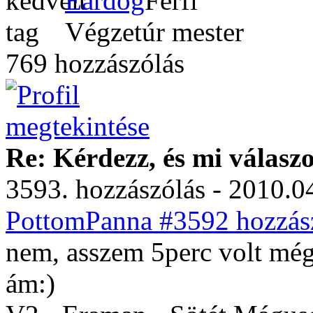
Eardog
Végzetúr mester
769 hozzászólás
Re: Kérdezz, és mi válasz
3593. hozzászólás - 2010.04
PottomPanna #3592 hozzász
nem, asszem 5perc volt mé
ám:)