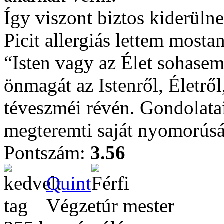
Így viszont biztos kiderülne
Picit allergiás lettem most
“Isten vagy az Élet sohasem
önmagát az Istenről, Életről
téveszméi révén. Gondolatai
megteremti saját nyomorús
Pontszám:
3.56
Quint
Végzetúr mester