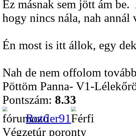
Ez másnak sem jött ám be.
hogy nincs nála, nah annál
Én most is itt állok, egy d
Nah de nem offolom tovább
Pöttöm Panna- V1-Lélekőrö
Pontszám:
8.33
Rottler91
Végzetúr poronty