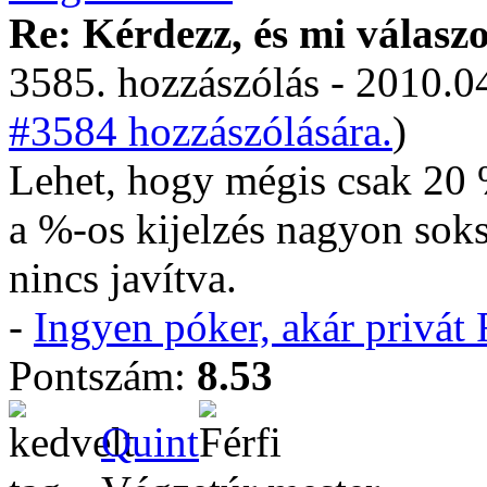
Re: Kérdezz, és mi válasz
3585. hozzászólás - 2010.04
#3584 hozzászólására.
)
Lehet, hogy mégis csak 20 %
a %-os kijelzés nagyon soks
nincs javítva.
-
Ingyen póker, akár privá
Pontszám:
8.53
Quint