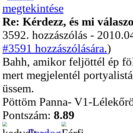
Re: Kérdezz, és mi válasz
3592. hozzászólás - 2010.04
#3591 hozzászólására.
)
Bahh, amikor feljöttél ép f
mert megjelentél portyalist
üssem.
Pöttöm Panna- V1-Lélekőrö
Pontszám:
8.89