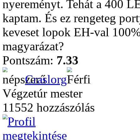
nyereményt. Tehát a 400 LE 
kaptam. És ez rengeteg port
keveset lopok EH-val 100%-
magyarázat?
Pontszám:
7.33
Craslorg
Végzetúr mester
11552 hozzászólás