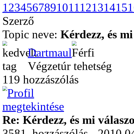
1
2
3
4
5
6
7
8
9
10
11
12
13
14
15
1
Szerző
Topic neve:
Kérdezz, és mi
Dartmaul
Végzetúr tehetség
119 hozzászólás
Re: Kérdezz, és mi válasz
3581. hozzászólás - 2010.0