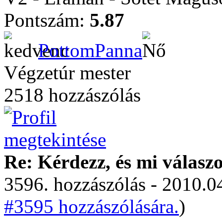
Pontszám:
5.87
PottomPanna
Végzetúr mester
2518 hozzászólás
Re: Kérdezz, és mi válasz
3596. hozzászólás - 2010.04
#3595 hozzászólására.
)