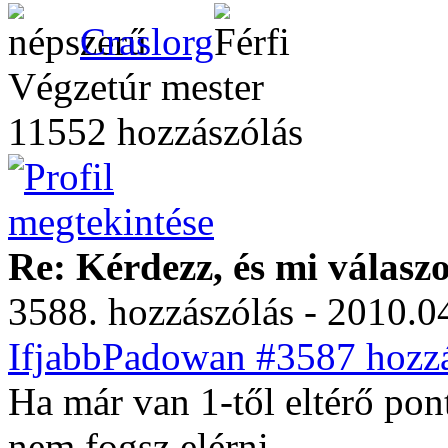
Craslorg
Végzetúr mester
11552 hozzászólás
Re: Kérdezz, és mi válasz
3588. hozzászólás - 2010.04
IfjabbPadowan #3587 hozzá
Ha már van 1-től eltérő pon
nem fogsz elérni