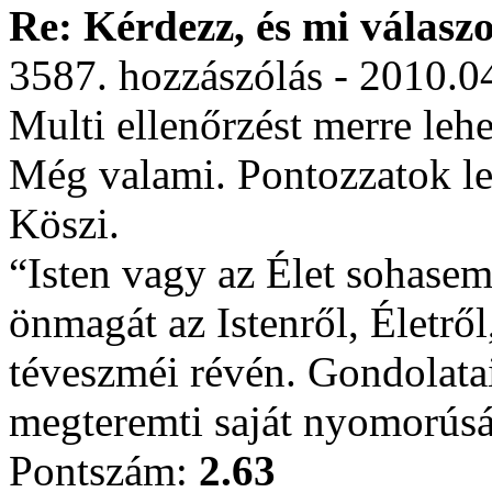
Re: Kérdezz, és mi válasz
3587. hozzászólás - 2010.0
Multi ellenőrzést merre lehe
Még valami. Pontozzatok le
Köszi.
“Isten vagy az Élet sohasem
önmagát az Istenről, Életről
téveszméi révén. Gondolatai
megteremti saját nyomorús
Pontszám:
2.63