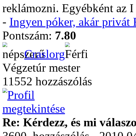
reklámozni. Egyébként az I 
-
Ingyen póker, akár privá
Pontszám:
7.80
Craslorg
Végzetúr mester
11552 hozzászólás
Re: Kérdezz, és mi válasz
3600. hozzászólás - 2010.04