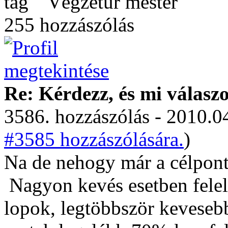
Végzetúr mester
255 hozzászólás
Re: Kérdezz, és mi válasz
3586. hozzászólás - 2010.04
#3585 hozzászólására.
)
Na de nehogy már a célpont
Nagyon kevés esetben felel
lopok, legtöbbször kevesebb