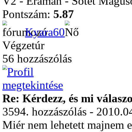
V2 - Eraman - Sötét Mágus
Pontszám:
5.87
Kyara60
Végzetúr
56 hozzászólás
Re: Kérdezz, és mi válasz
3594. hozzászólás - 2010.0
Miér nem lehetett majnem e