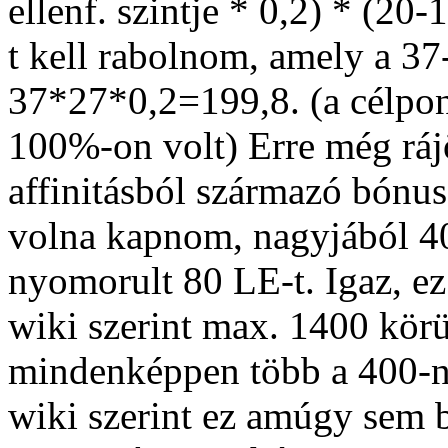
ellenf. szintje * 0,2) * (20
t kell rabolnom, amely a 
37*27*0,2=199,8. (a célpont
100%-on volt) Erre még ráj
affinitásból származó bónusz
volna kapnom, nagyjából 40
nyomorult 80 LE-t. Igaz, ez
wiki szerint max. 1400 körü
mindenképpen több a 400-ná
wiki szerint ez amúgy sem 