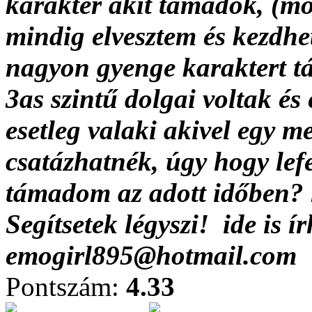
karakter akit támadok, (mos
mindig elvesztem és kezdhe
nagyon gyenge karaktert t
3as szintű dolgai voltak és 
esetleg valaki akivel egy 
csatázhatnék, úgy hogy lefe
támadom az adott időben? 
Segítsetek légyszi!
ide is í
emogirl895@hotmail.com
Pontszám:
4.33