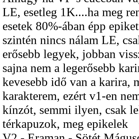
LE, esetleg 1K....ha meg re
esetek 80%-ában épp epike
szintén nincs nálam LE, cs
erősebb legyek, jobban vis
sajna nem a legerősebb kar
kevesebb idő van a karira, 
karakterem, ezért v1-en nem
kínzót, semmi ilyen, csak 
térkapuzok, meg epikelek
V2 - Eraman - Sötét Mágus