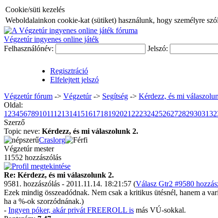
Cookie/süti kezelés
Weboldalainkon cookie-kat (sütiket) használunk, hogy személyre szóló
Végzetúr ingyenes online játék
Felhasználónév:
Jelszó:
Regisztráció
Elfelejtett jelszó
Végzetúr fórum
->
Végzetúr
->
Segítség
->
Kérdezz, és mi válaszolun
Oldal:
1
2
3
4
5
6
7
8
9
10
11
12
13
14
15
16
17
18
19
20
21
22
23
24
25
26
27
28
29
30
31
32
Szerző
Topic neve:
Kérdezz, és mi válaszolunk 2.
Craslorg
Végzetúr mester
11552 hozzászólás
Re: Kérdezz, és mi válaszolunk 2.
9581. hozzászólás - 2011.11.14. 18:21:57 (
Válasz Gtr2 #9580 hozzász
Ezek mindig összeadódnak. Nem csak a kritikus ütésnél, hanem a varin
ha a %-ok szorzódnának.)
-
Ingyen póker, akár privát FREEROLL is
más VÚ-sokkal.