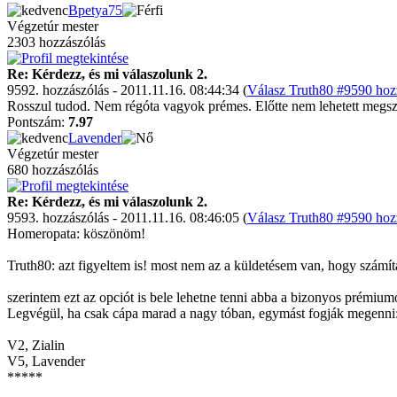
Bpetya75
Végzetúr mester
2303 hozzászólás
Re: Kérdezz, és mi válaszolunk 2.
9592. hozzászólás - 2011.11.16. 08:44:34 (
Válasz Truth80 #9590 hozz
Rosszul tudod. Nem régóta vagyok prémes. Előtte nem lehetett megsz
Pontszám:
7.97
Lavender
Végzetúr mester
680 hozzászólás
Re: Kérdezz, és mi válaszolunk 2.
9593. hozzászólás - 2011.11.16. 08:46:05 (
Válasz Truth80 #9590 hozz
Homeropata: köszönöm!
Truth80: azt figyeltem is! most nem az a küldetésem van, hogy számít
szerintem ezt az opciót is bele lehetne tenni abba a bizonyos prémium
Legvégül, ha csak cápa marad a nagy tóban, egymást fogják megenni
V2, Zialin
V5, Lavender
*****