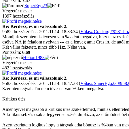
Pontszám:
7.47
SuperEgo23
Végzetúr mester
1397 hozzászólás
Re: Kérdezz, és mi válaszolunk 2.
9582. hozzászólás - 2011.11.14. 18:33:34 (
Válasz Craslorg #9581 hoz
Mondjuk szerintem is tévesen van % -ként megadva, hiszen az csak 
esélyt. NA jó feladom nyelvtan --- az a lényeg amit Cras írt, de attól 
Két vállra fektetett, nincs több Hsz. Néha van.
Pontszám:
6.69
Helion1988
Végzetúr mester
482 hozzászólás
Re: Kérdezz, és mi válaszolunk 2.
9583. hozzászólás - 2011.11.14. 18:47:38 (
Válasz SuperEgo23 #9582 
Szerintem egyáltalán nem tévesen van %-ként megadva.
Kritikus ütés:
Amennyivel magasabb a kritikus ütés szakértelmed, mint az ellenfele
A kritikus sebzés csak a fegyver sebzését duplázza, az erőmódosítóét
Azért szerintem logikus hogy a tárgyak adta bónusz is %-ban van me