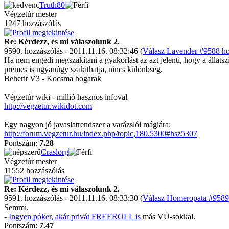
Truth80
Végzetúr mester
1247 hozzászólás
Re: Kérdezz, és mi válaszolunk 2.
9590. hozzászólás - 2011.11.16. 08:32:46 (
Válasz Lavender #9588 ho
Ha nem engedi megszakítani a gyakorlást az azt jelenti, hogy a állats
prémes is ugyanúgy szakíthatja, nincs különbség.
Beherit V3 - Kocsma bogarak
Végzetúr wiki - millió hasznos infoval
http://vegzetur.wikidot.com
Egy nagyon jó javaslatrendszer a varázslói mágiára:
http://forum.vegzetur.hu/index.php/topic,180.5300#hsz5307
Pontszám:
7.28
Craslorg
Végzetúr mester
11552 hozzászólás
Re: Kérdezz, és mi válaszolunk 2.
9591. hozzászólás - 2011.11.16. 08:33:30 (
Válasz Homeropata #9589 
Semmi.
-
Ingyen póker, akár privát FREEROLL is
más VÚ-sokkal.
Pontszám:
7.47