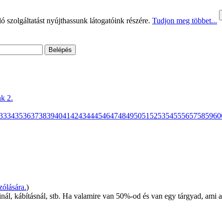
 szolgáltatást nyújthassunk látogatóink részére.
Tudjon meg többet...
k 2.
33
34
35
36
37
38
39
40
41
42
43
44
45
46
47
48
49
50
51
52
53
54
55
56
57
58
59
60
ólására.
)
ál, kábításnál, stb. Ha valamire van 50%-od és van egy tárgyad, ami a