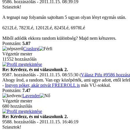
9586. hozzászólás - 2011.11.15. 08:39:19
Sziasztok!
A tegnapi nap folyamán sajtoltam 5 ugyan olyan lényt egymás után.
6212Lé, 7823Lé, 12012Lé, 8245Lé, 6978Lé
Miből adódik ekkora random különbség? Majd nem kétszeres.
Pontszám:
5.07
Craslorg
Végzetúr mester
11552 hozzászólás
Re: Kérdezz, és mi válaszolunk 2.
9587. hozzászólás - 2011.11.15. 08:55:30 (
Válasz Pifu #9586 hozzász
Ahogy írod, a random. Van egy középérték, ami ugye adott, ettől lefel
-
Ingyen póker, akár privát FREEROLL is
más VÚ-sokkal.
Pontszám:
7.47
Lavender
Végzetúr mester
680 hozzászólás
Re: Kérdezz, és mi válaszolunk 2.
9588. hozzászólás - 2011.11.15. 16:46:19
Sziasztok!