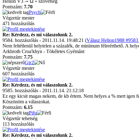
Helion V3 -» Ω « szövetség
Pontszám:
7.70
Psych
Végzetúr mester
471 hozzászólás
Re: Kérdezz, és mi válaszolunk 2.
9584. hozzászólás - 2011.11.14. 19:48:21 (
Válasz Helion1988 #9583 
Nem feltétlenül helytelen a százalék, de minimum félreérthető. A hel
Arkhroth Croa'khyn - Tökéletes Gyémánt
Pontszám:
7.75
Gtr2
Végzetúr mester
607 hozzászólás
Re: Kérdezz, és mi válaszolunk 2.
9585. hozzászólás - 2011.11.14. 21:12:18
Ez egy kicsit magas nekem, de kb értem. Nem helyes a % mert igen fér
Köszönöm a válaszokat.
Pontszám:
6.15
Pifu
Végzetúr tehetség
113 hozzászólás
Re: Kérdezz, és mi válaszolunk 2.