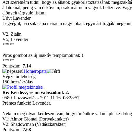
Azt szeretném tudni, hogy az állatok gyakorlatoztatásának megszakít
állatoknál, pedig van őskövem, csak már nem vagyok befizetve. Vagy 
előnyeit tárgyaló listán.
Üdv: Lavender
Legvégül, ha csak cápa marad a nagy tóban, egymást fogják megenni
V2, Zialin
V5, Lavender
*****
Piros gombot az új-inaktív templomoknak!!!
*****
Pontszám:
7.14
Homeropata
Végzetúr tehetség
150 hozzászólás
Re: Kérdezz, és mi válaszolunk 2.
9589. hozzászólás - 2011.11.16. 08:28:57
Prémes funkció Lavender.
Nekem meg olyan kérdésem van, hogy történik-e valami plussz dolog h
V1: Almor Giontai (Portyakarakter)
V2: Shadowman (Vadászkarakter)
Pontszám:
7.68