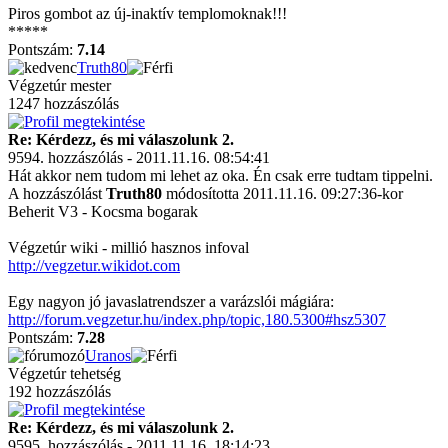
Piros gombot az új-inaktív templomoknak!!!
*****
Pontszám:
7.14
Truth80
Végzetúr mester
1247 hozzászólás
Re: Kérdezz, és mi válaszolunk 2.
9594. hozzászólás - 2011.11.16. 08:54:41
Hát akkor nem tudom mi lehet az oka. Én csak erre tudtam tippelni.
A hozzászólást
Truth80
módosította 2011.11.16. 09:27:36-kor
Beherit V3 - Kocsma bogarak
Végzetúr wiki - millió hasznos infoval
http://vegzetur.wikidot.com
Egy nagyon jó javaslatrendszer a varázslói mágiára:
http://forum.vegzetur.hu/index.php/topic,180.5300#hsz5307
Pontszám:
7.28
Uranos
Végzetúr tehetség
192 hozzászólás
Re: Kérdezz, és mi válaszolunk 2.
9595. hozzászólás - 2011.11.16. 18:14:23