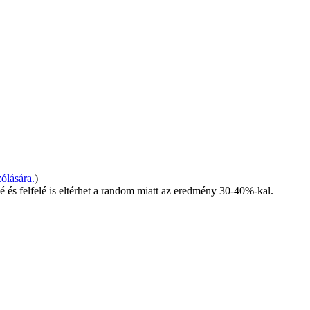
ólására.
)
é és felfelé is eltérhet a random miatt az eredmény 30-40%-kal.