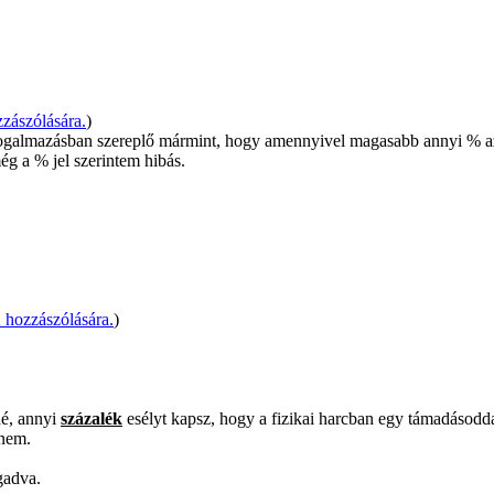
zászólására.
)
fogalmazásban szereplő mármint, hogy amennyivel magasabb annyi % az
még a % jel szerintem hibás.
hozzászólására.
)
dé, annyi
százalék
esélyt kapsz, hogy a fizikai harcban egy támadásoddal
 nem.
gadva.