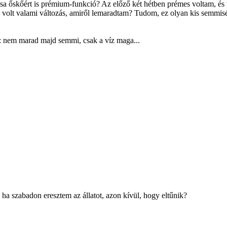
ása őskőért is prémium-funkció? Az előző két hétben prémes voltam, és 
volt valami változás, amiről lemaradtam? Tudom, ez olyan kis semmiség
: nem marad majd semmi, csak a víz maga...
a szabadon eresztem az állatot, azon kívül, hogy eltűnik?