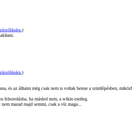
ászólására.
)
akítani.
ászólására.
)
ana, és az álltaim még csak nem is voltak benne a szintlépésben, miközb
os felsorolásba, ha máshol nem, a wikin esetleg.
: nem marad majd semmi, csak a víz maga...