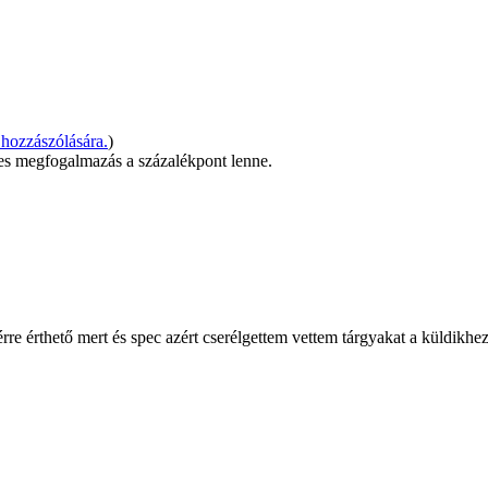
hozzászólására.
)
yes megfogalmazás a százalékpont lenne.
re érthető mert és spec azért cserélgettem vettem tárgyakat a küldikhez