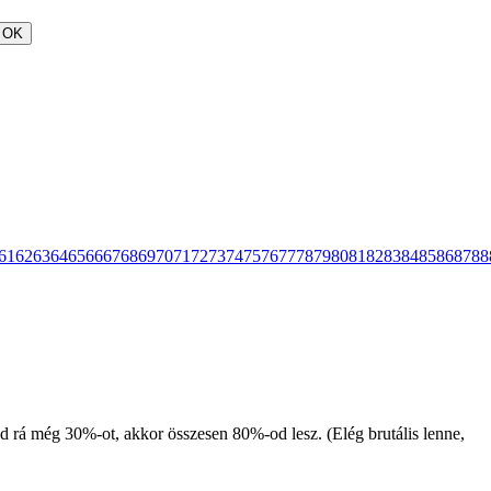
OK
61
62
63
64
65
66
67
68
69
70
71
72
73
74
75
76
77
78
79
80
81
82
83
84
85
86
87
88
d rá még 30%-ot, akkor összesen 80%-od lesz. (Elég brutális lenne,