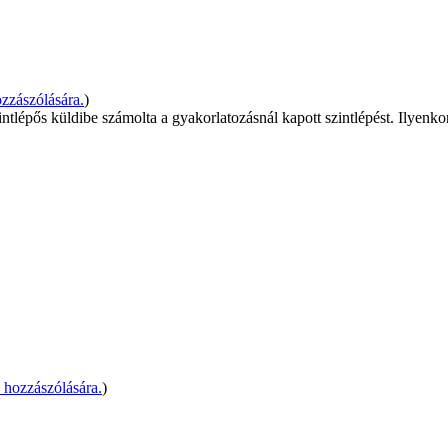
zzászólására.
)
zintlépős küldibe számolta a gyakorlatozásnál kapott szintlépést. Ilye
hozzászólására.
)