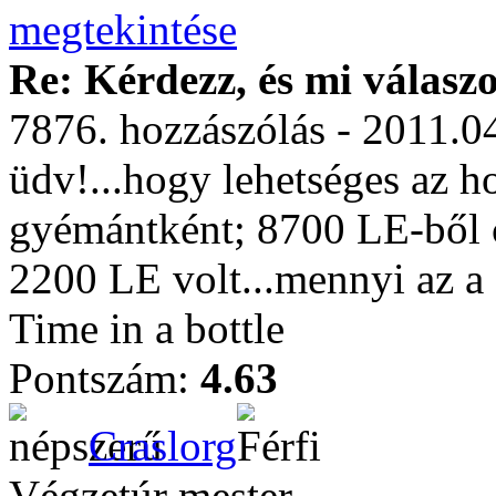
Re: Kérdezz, és mi válasz
7876. hozzászólás - 2011.0
üdv!...hogy lehetséges az h
gyémántként; 8700 LE-ből c
2200 LE volt...mennyi az a 
Time in a bottle
Pontszám:
4.63
Craslorg
Végzetúr mester