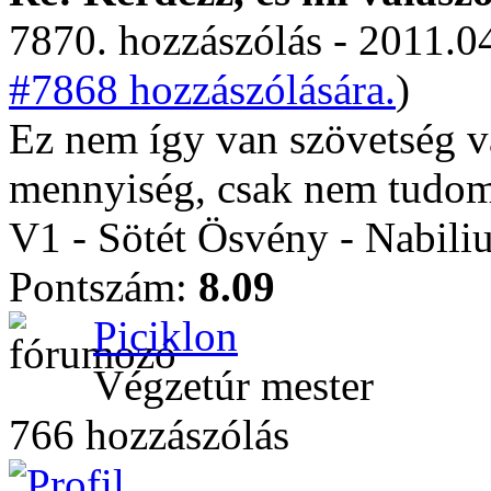
7870. hozzászólás - 2011.04
#7868 hozzászólására.
)
Ez nem így van szövetség vá
mennyiség, csak nem tudom
V1 - Sötét Ösvény - Nabili
Pontszám:
8.09
Piciklon
Végzetúr mester
766 hozzászólás