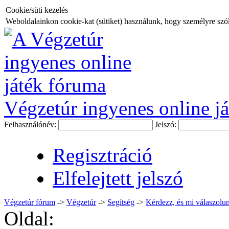
Cookie/süti kezelés
Weboldalainkon cookie-kat (sütiket) használunk, hogy személyre szóló
Végzetúr ingyenes online já
Felhasználónév:
Jelszó:
Regisztráció
Elfelejtett jelszó
Végzetúr fórum
->
Végzetúr
->
Segítség
->
Kérdezz, és mi válaszolun
Oldal: