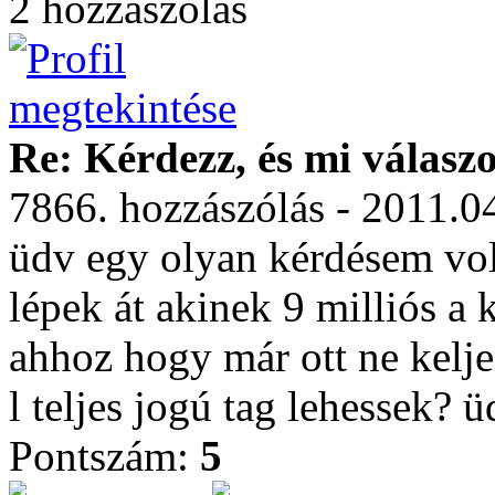
2 hozzászólás
Re: Kérdezz, és mi válasz
7866. hozzászólás - 2011.0
üdv egy olyan kérdésem vo
lépek át akinek 9 milliós a
ahhoz hogy már ott ne kelj
l teljes jogú tag lehessek? ü
Pontszám:
5