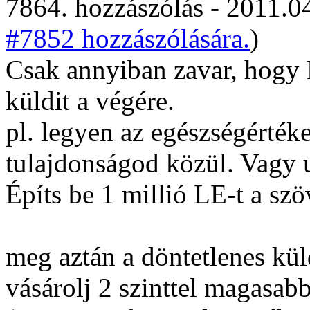
7864. hozzászólás - 2011.04
#7852 hozzászólására.
)
Csak annyiban zavar, hog
küldit a végére.
pl. legyen az egészségérték
tulajdonságod közül. Vagy 
Építs be 1 millió LE-t a szö
meg aztán a döntetlenes kü
vásárolj 2 szinttel magasabb