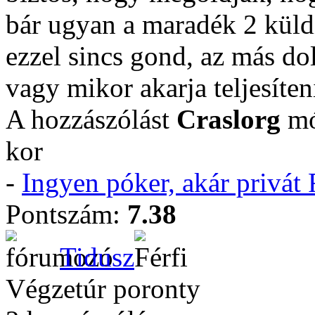
bár ugyan a maradék 2 küldi
ezzel sincs gond, az más do
vagy mikor akarja teljesíten
A hozzászólást
Craslorg
mó
kor
-
Ingyen póker, akár privá
Pontszám:
7.38
Tidusz
Végzetúr poronty