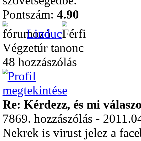
szövetségedbe.
Pontszám:
4.90
Linduc
Végzetúr tanonc
48 hozzászólás
Re: Kérdezz, és mi válasz
7869. hozzászólás - 2011.0
Nekrek is virust jelez a fa