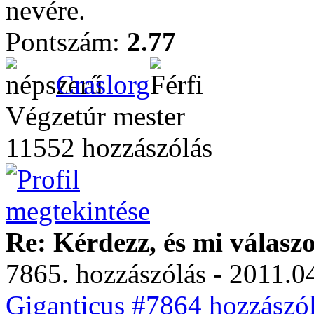
nevére.
Pontszám:
2.77
Craslorg
Végzetúr mester
11552 hozzászólás
Re: Kérdezz, és mi válasz
7865. hozzászólás - 2011.04
Giganticus #7864 hozzászól