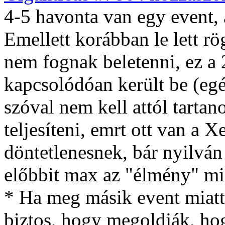
4-5 havonta van egy event, 
Emellett korábban le lett r
nem fognak beletenni, ez a 
kapcsolódóan került be (eg
szóval nem kell attól tartan
teljesíteni, emrt ott van a 
döntetlenesnek, bár nyilván
előbbit max az "élmény" mi
* Ha meg másik event miatt
biztos, hogy megoldják, hog