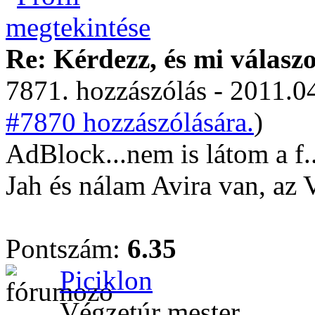
Re: Kérdezz, és mi válasz
7871. hozzászólás - 2011.04
#7870 hozzászólására.
)
AdBlock...nem is látom a f.
Jah és nálam Avira van, az
Pontszám:
6.35
Piciklon
Végzetúr mester