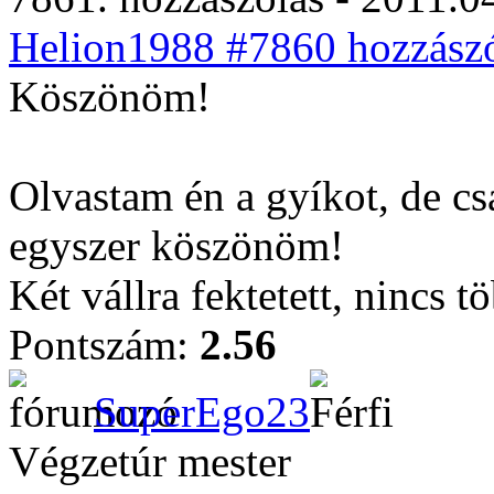
Helion1988 #7860 hozzászó
Köszönöm!
Olvastam én a gyíkot, de cs
egyszer köszönöm!
Két vállra fektetett, nincs 
Pontszám:
2.56
SuperEgo23
Végzetúr mester