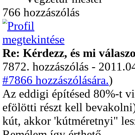
766 hozzászólás
Re: Kérdezz, és mi válasz
7872. hozzászólás - 2011.04
#7866 hozzászólására.
)
Az eddigi építésed 80%-t vi
efölötti részt kell bevakoln
kút, akkor 'kútméretnyi" lesz
Remélem így érthető