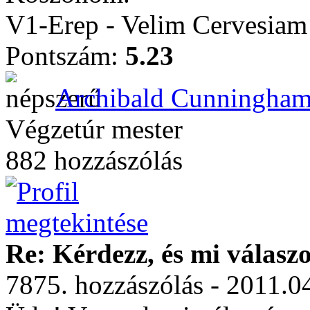
V1-Erep - Velim Cervesiam
Pontszám:
5.23
Archibald Cunningha
Végzetúr mester
882 hozzászólás
Re: Kérdezz, és mi válasz
7875. hozzászólás - 2011.0