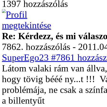
1397 hozzászólás
Re: Kérdezz, és mi válasz
7862. hozzászólás - 2011.04
SuperEgo23 #7861 hozzászó
Látom valaki rám van állva,
hogy tövig bééé ny...t !!!
Va
problémája, ne csak a színf
a billentyűt