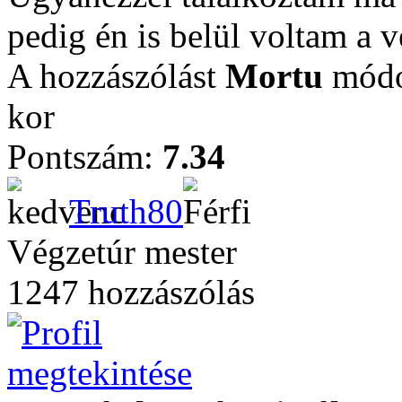
pedig én is belül voltam a v
A hozzászólást
Mortu
módos
kor
Pontszám:
7.34
Truth80
Végzetúr mester
1247 hozzászólás