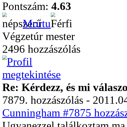
Pontszám:
4.63
Mortu
Végzetúr mester
2496 hozzászólás
Re: Kérdezz, és mi válasz
7879. hozzászólás - 2011.04
Cunningham #7875 hozzász
Ugyanezzel találkoztam ma 