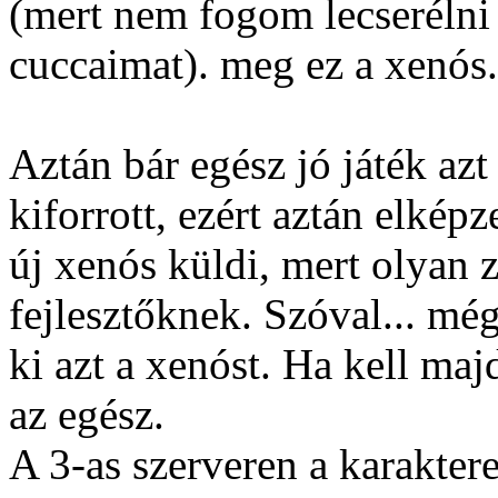
(mert nem fogom lecserélni 
cuccaimat). meg ez a xenós.
Aztán bár egész jó játék a
kiforrott, ezért aztán elkép
új xenós küldi, mert olyan 
fejlesztőknek. Szóval... m
ki azt a xenóst. Ha kell maj
az egész.
A 3-as szerveren a karakter