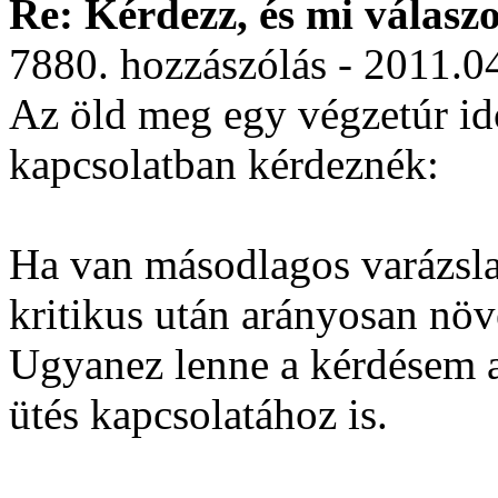
Re: Kérdezz, és mi válasz
7880. hozzászólás - 2011.0
Az öld meg egy végzetúr ido
kapcsolatban kérdeznék:
Ha van másodlagos varázslat
kritikus után arányosan növ
Ugyanez lenne a kérdésem a
ütés kapcsolatához is.