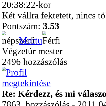
20:38:22-kor
Két vállra fektetett, nincs 
Pontszám:
3.53
Mortu
Végzetúr mester
2496 hozzászólás
Re: Kérdezz, és mi válasz
7863. hozzászólás - 2011.0