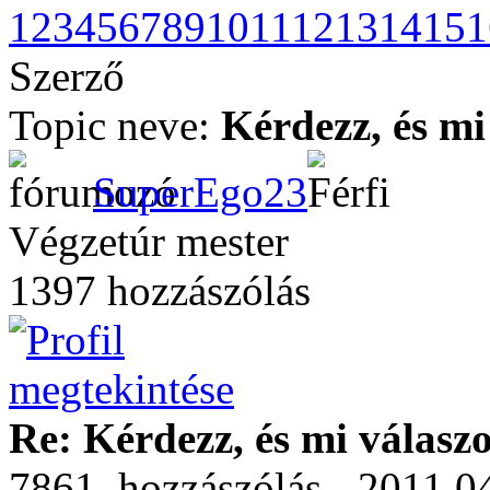
1
2
3
4
5
6
7
8
9
10
11
12
13
14
15
1
Szerző
Topic neve:
Kérdezz, és mi
SuperEgo23
Végzetúr mester
1397 hozzászólás
Re: Kérdezz, és mi válasz
7861. hozzászólás - 2011.04