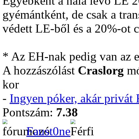
Egyébként a nála lévő LE 2
gyémántként, de csak a tran
védett LE-ből és a 20%-ot c
* Az EH-nak pedig van az el
A hozzászólást
Craslorg
mó
kor
-
Ingyen póker, akár privá
Pontszám:
7.38
Faust0ne