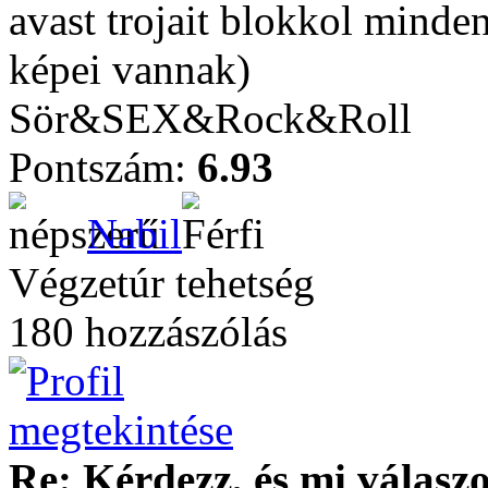
avast trojait blokkol minden 
képei vannak)
Sör&SEX&Rock&Roll
Pontszám:
6.93
Nabil
Végzetúr tehetség
180 hozzászólás
Re: Kérdezz, és mi válasz