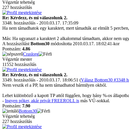
Végzetúr tehetség
227 hozzászólás
Re: Kérdezz, és mi válaszolunk 2.
3348. hozzászólás - 2010.03.17. 17:35:09
Ha nem támadhatok egy karaktert, mert támadták az elmúlt 5 percben,
Más: Ha ugyanazt a karaktert 2 alkalommal támadtam, akkor nem ugya
A hozzászólást
Bottom30
módosította 2010.03.17. 18:02:41-kor
Pontszám:
4.86
Craslorg
Végzetúr mester
11552 hozzászólás
Re: Kérdezz, és mi válaszolunk 2.
3349. hozzászólás - 2010.03.17. 18:06:51 (
Válasz Bottom30 #3348 ho
Nem veszik el a PP, ha nem támadhatod bármilyen okból.
Lehet különböző a kapott TP attól függően, hogy hány %-os állapotban
-
Ingyen póker, akár privát FREEROLL is
más VÚ-sokkal.
Pontszám:
7.90
Bottom30
Végzetúr tehetség
227 hozzászólás