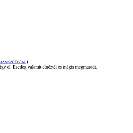
zzászólására.
)
y el. Esetleg valamit elnéztél és mégis megmaradt.