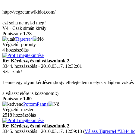
http://vegzetur.wikidot.com/
ezt soha ne nyisd meg!
V4 - Csak simán király
Pontszám:
1.78
Tigrerra4
Végzetúr poronty
4 hozzászólás
Re: Kérdezz, és mi válaszolunk 2.
3344. hozzászólás - 2010.03.17. 12:32:01
Sziasztok!
Lenne egy olyan kérdésem,hogy elfelejtettem melyik világban vok,é
a választ előre is köszönöm!:)
Pontszám:
1.80
PottomPanna
Végzetúr mester
2518 hozzászólás
Re: Kérdezz, és mi válaszolunk 2.
3345. hozzászólás - 2010.03.17. 12:59:13 (
Válasz Tigrerra4 #3344 ho