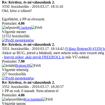
Re: Kérdezz, és mi válaszolunk 2.
3350. hozzászólás - 2010.03.17. 18:11:41
Oké, kösz a választ!
Egyébként, a PP-m elveszett.
Pontszám:
4.86
Craslorg
Végzetúr mester
11552 hozzászólás
Re: Kérdezz, és mi válaszolunk 2.
3351. hozzászólás - 2010.03.17. 18:14:42 (
Válasz Bottom30 #3350 ho
Akkor az BUG, jelezd a hibáknál, mert nekem soha nem veszett még íg
-
Ingyen póker, akár privát FREEROLL is
más VÚ-sokkal.
Pontszám:
7.90
Bottom30
Végzetúr tehetség
227 hozzászólás
Re: Kérdezz, és mi válaszolunk 2.
3352. hozzászólás - 2010.03.17. 18:20:57
1 PP-m volt, 0 maradt. Nem néztem el
Pontszám:
4.86
Koczandani
Végzetúr tanonc