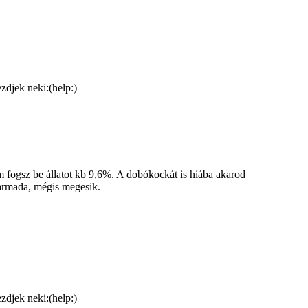
zdjek neki:(help:)
em fogsz be állatot kb 9,6%. A dobókockát is hiába akarod
harmada, mégis megesik.
zdjek neki:(help:)