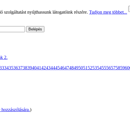
 szolgáltatást nyújthassunk látogatóink részére.
Tudjon meg többet...
k 2.
33
34
35
36
37
38
39
40
41
42
43
44
45
46
47
48
49
50
51
52
53
54
55
56
57
58
59
60
hozzászólására.
)