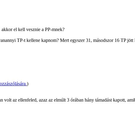
 akkor el kell vesznie a PP-mnek?
nannyi TP-t kellene kapnom? Mert egyszer 31, másodszor 16 TP jött l
zzászólására.
)
 volt az ellenfeled, azaz az elmúlt 3 órában hány támadást kapott, amib