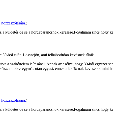
hozzászólására.
)
ez a küldetés,de se a hordaparancsnok keresése.Fogalmam sincs hogy ke
t 30-ból talán 1 összejön, ami felháborítóan kevésnek tűnik...
 írva a szakértelem leírásánál. Annak az esélye, hogy 30-ból egyszer s
y kétszer dobsz egymás után egyest, ennek a 9,6%-nak kevesebb, mint 
hozzászólására.
)
ez a küldetés,de se a hordaparancsnok keresése.Fogalmam sincs hogy ke