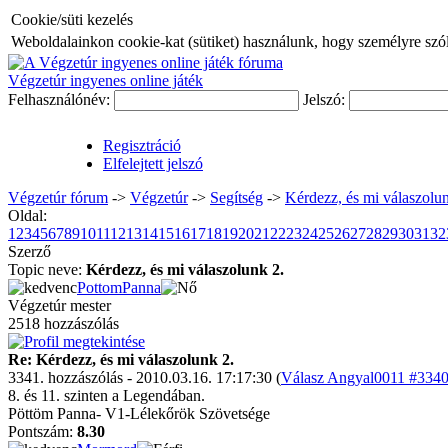
Cookie/süti kezelés
Weboldalainkon cookie-kat (sütiket) használunk, hogy személyre szóló
Végzetúr ingyenes online játék
Felhasználónév:
Jelszó:
Regisztráció
Elfelejtett jelszó
Végzetúr fórum
->
Végzetúr
->
Segítség
->
Kérdezz, és mi válaszolun
Oldal:
1
2
3
4
5
6
7
8
9
10
11
12
13
14
15
16
17
18
19
20
21
22
23
24
25
26
27
28
29
30
31
32
Szerző
Topic neve:
Kérdezz, és mi válaszolunk 2.
PottomPanna
Végzetúr mester
2518 hozzászólás
Re: Kérdezz, és mi válaszolunk 2.
3341. hozzászólás - 2010.03.16. 17:17:30 (
Válasz Angyal0011 #3340 
8. és 11. szinten a Legendában.
Pöttöm Panna- V1-Lélekőrök Szövetsége
Pontszám:
8.30