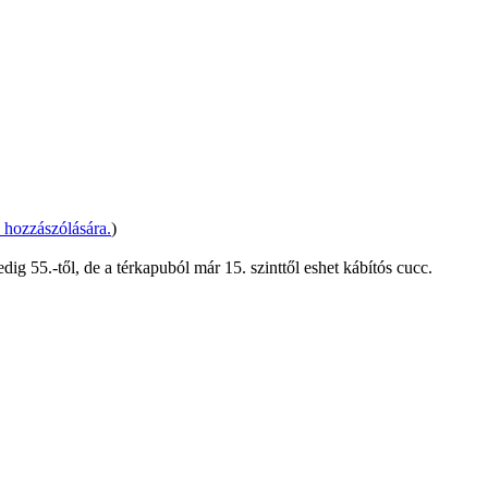
hozzászólására.
)
dig 55.-től, de a térkapuból már 15. szinttől eshet kábítós cucc.