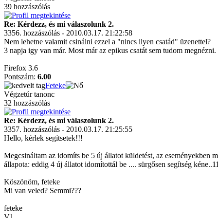
39 hozzászólás
Re: Kérdezz, és mi válaszolunk 2.
3356. hozzászólás - 2010.03.17. 21:22:58
Nem lehetne valamit csinálni ezzel a "nincs ilyen csatád" üzenettel?
3 napja igy van már. Most már az epikus csatát sem tudom megnézni.
Firefox 3.6
Pontszám:
6.00
Feteke
Végzetúr tanonc
32 hozzászólás
Re: Kérdezz, és mi válaszolunk 2.
3357. hozzászólás - 2010.03.17. 21:25:55
Hello, kérlek segítsetek!!!
Megcsináltam az idomíts be 5 új állatot küldetést, az eseményekben m
állapota: eddig 4 új állatot idomítottál be .... sürgősen segítség kéne.
Köszönöm, feteke
Mi van veled? Semmi???
feteke
V1