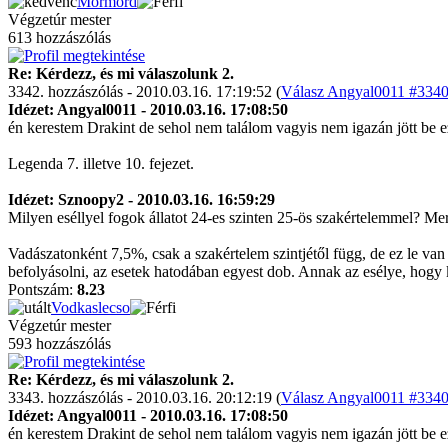
Mormord
Végzetúr mester
613 hozzászólás
Re: Kérdezz, és mi válaszolunk 2.
3342. hozzászólás - 2010.03.16. 17:19:52 (
Válasz Angyal0011 #3340 
Idézet: Angyal0011 - 2010.03.16. 17:08:50
én kerestem Drakint de sehol nem találom vagyis nem igazán jött be 
Legenda 7. illetve 10. fejezet.
Idézet: Sznoopy2 - 2010.03.16. 16:59:29
Milyen eséllyel fogok állatot 24-es szinten 25-ös szakértelemmel? Mer
Vadászatonként 7,5%, csak a szakértelem szintjétől függ, de ez le van
befolyásolni, az esetek hatodában egyest dob. Annak az esélye, hog
Pontszám:
8.23
Vodkaslecso
Végzetúr mester
593 hozzászólás
Re: Kérdezz, és mi válaszolunk 2.
3343. hozzászólás - 2010.03.16. 20:12:19 (
Válasz Angyal0011 #3340 
Idézet: Angyal0011 - 2010.03.16. 17:08:50
én kerestem Drakint de sehol nem találom vagyis nem igazán jött be 