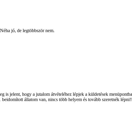
 Néha jó, de legtöbbször nem.
eg is jelent, hogy a jutalom átvételéhez lépjek a küldetések menüpontb
.11 beidomított állatom van, nincs több helyem és tovább szeretnék lépni!