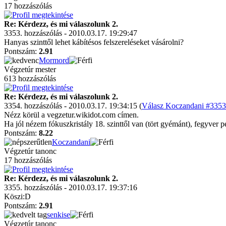
17 hozzászólás
Re: Kérdezz, és mi válaszolunk 2.
3353. hozzászólás - 2010.03.17. 19:29:47
Hanyas szinttől lehet kábítésos felszereléseket vásárolni?
Pontszám:
2.91
Mormord
Végzetúr mester
613 hozzászólás
Re: Kérdezz, és mi válaszolunk 2.
3354. hozzászólás - 2010.03.17. 19:34:15 (
Válasz Koczandani #3353 
Nézz körül a vegzetur.wikidot.com címen.
Ha jól nézem fókuszkristály 18. szinttől van (tört gyémánt), fegyver pe
Pontszám:
8.22
Koczandani
Végzetúr tanonc
17 hozzászólás
Re: Kérdezz, és mi válaszolunk 2.
3355. hozzászólás - 2010.03.17. 19:37:16
Köszi:D
Pontszám:
2.91
senkise
Végzetúr tanonc