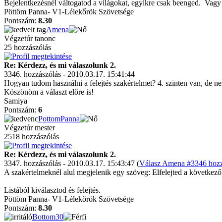
Bejelentkezésnél váltogatod a világokat, egyikre csak beenged.
Vagy 
Pöttöm Panna- V1-Lélekőrök Szövetsége
Pontszám:
8.30
Amena
Végzetúr tanonc
25 hozzászólás
Re: Kérdezz, és mi válaszolunk 2.
3346. hozzászólás - 2010.03.17. 15:41:44
Hogyan tudom használni a felejtés szakértelmet? 4. szinten van, de 
Köszönöm a választ előre is!
Samiya
Pontszám:
6
PottomPanna
Végzetúr mester
2518 hozzászólás
Re: Kérdezz, és mi válaszolunk 2.
3347. hozzászólás - 2010.03.17. 15:43:47 (
Válasz Amena #3346 hozz
A szakértelmeknél alul megjelenik egy szöveg: Elfelejted a következő
Listából kiválasztod és felejtés.
Pöttöm Panna- V1-Lélekőrök Szövetsége
Pontszám:
8.30
Bottom30