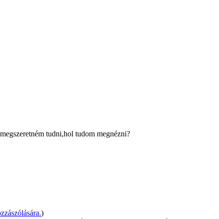
s megszeretném tudni,hol tudom megnézni?
zzászólására.
)