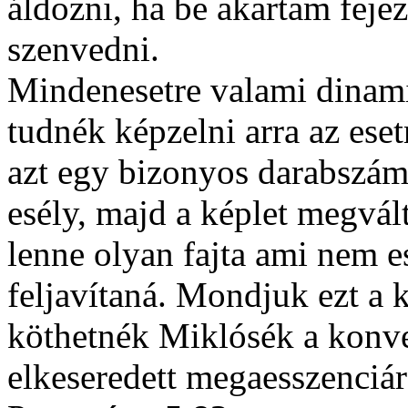
áldozni, ha be akartam fejez
szenvedni.
Mindenesetre valami dinami
tudnék képzelni arra az ese
azt egy bizonyos darabszámi
esély, majd a képlet megvál
lenne olyan fajta ami nem ese
feljavítaná. Mondjuk ezt a 
köthetnék Miklósék a konver
elkeseredett megaesszenciár