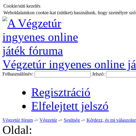
Cookie/süti kezelés
Weboldalainkon cookie-kat (sütiket) használunk, hogy személyre szóló
Végzetúr ingyenes online já
Felhasználónév:
Jelszó:
Regisztráció
Elfelejtett jelszó
Végzetúr fórum
->
Végzetúr
->
Segítség
->
Kérdezz, és mi válaszolun
Oldal: