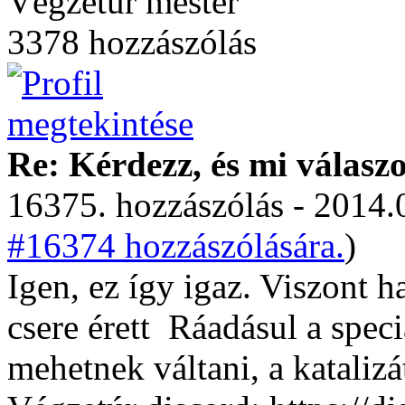
Végzetúr mester
3378 hozzászólás
Re: Kérdezz, és mi válasz
16375. hozzászólás - 2014.
#16374 hozzászólására.
)
Igen, ez így igaz. Viszont 
csere érett
Ráadásul a speci
mehetnek váltani, a kataliz