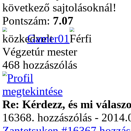
következő sajtolásoknál!
Pontszám:
7.07
Gamer01
Végzetúr mester
468 hozzászólás
Re: Kérdezz, és mi válasz
16368. hozzászólás - 2014.
Zantetsuken #16367 hozzász