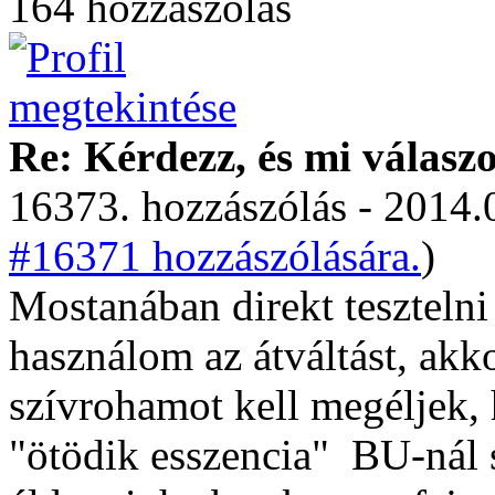
164 hozzászólás
Re: Kérdezz, és mi válasz
16373. hozzászólás - 2014.
#16371 hozzászólására.
)
Mostanában direkt teszteln
használom az átváltást, ak
szívrohamot kell megéljek, 
"ötödik esszencia"
BU-nál s