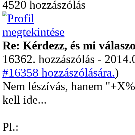
4520 hozzászólás
Re: Kérdezz, és mi válasz
16362. hozzászólás - 2014.
#16358 hozzászólására.
)
Nem lészívás, hanem "+X% L
kell ide...
Pl.: