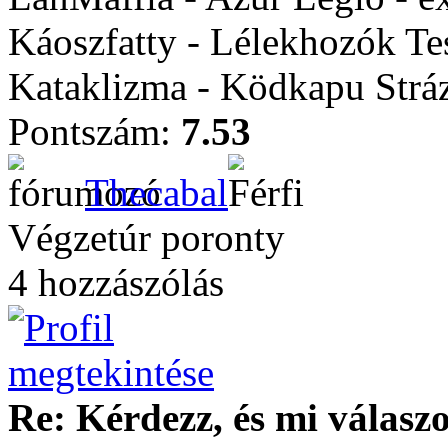
Káoszfatty - Lélekhozók Te
Kataklizma - Ködkapu Stráz
Pontszám:
7.53
Thecabal
Végzetúr poronty
4 hozzászólás
Re: Kérdezz, és mi válasz