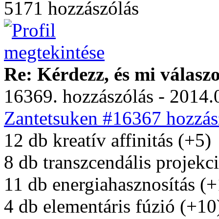
5171 hozzászólás
Re: Kérdezz, és mi válasz
16369. hozzászólás - 2014.
Zantetsuken #16367 hozzász
12 db kreatív affinitás (+5)
8 db transzcendális projekc
11 db energiahasznosítás (
4 db elementáris fúzió (+10