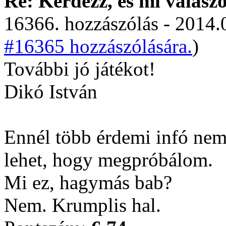
Re: Kérdezz, és mi válasz
16366. hozzászólás - 2014.
#16365 hozzászólására.
)
További jó játékot!
Dikó István
Ennél több érdemi infó nem
lehet, hogy megpróbálom.
Mi ez, hagymás bab?
Nem. Krumplis hal.