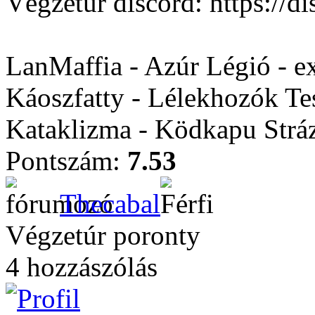
Végzetúr discord: https:/
LanMaffia - Azúr Légió - e
Káoszfatty - Lélekhozók Te
Kataklizma - Ködkapu Stráz
Pontszám:
7.53
Thecabal
Végzetúr poronty
4 hozzászólás