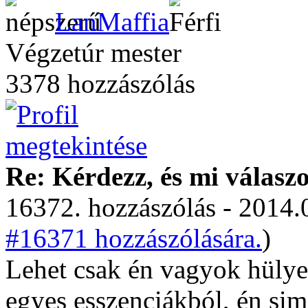
LanMaffia
Végzetúr mester
3378 hozzászólás
Re: Kérdezz, és mi válasz
16372. hozzászólás - 2014.
#16371 hozzászólására.
)
Lehet csak én vagyok hülye
egyes esszenciákból, én sim