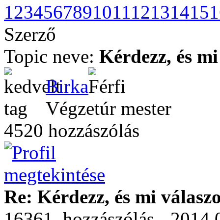
1
2
3
4
5
6
7
8
9
10
11
12
13
14
15
1
Szerző
Topic neve:
Kérdezz, és mi
Birka
Végzetúr mester
4520 hozzászólás
Re: Kérdezz, és mi válasz
16361. hozzászólás - 2014.