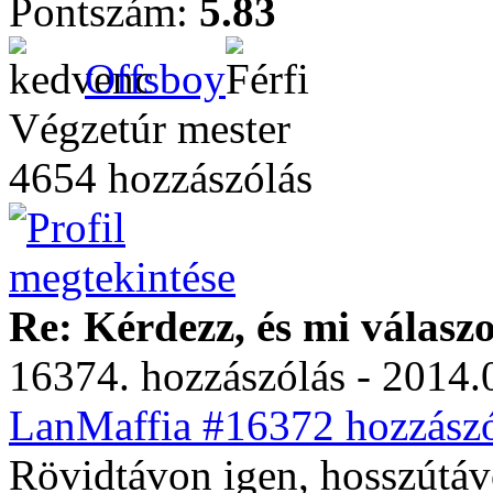
Pontszám:
5.83
Offsboy
Végzetúr mester
4654 hozzászólás
Re: Kérdezz, és mi válasz
16374. hozzászólás - 2014.
LanMaffia #16372 hozzászó
Rövidtávon igen, hosszútáv