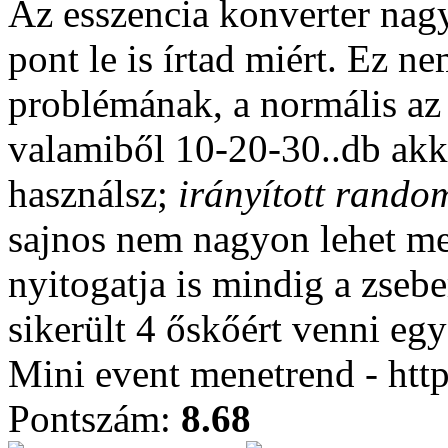
Az esszencia konverter nagy
pont le is írtad miért. Ez 
problémának, a normális az
valamiből 10-20-30..db akk
használsz;
irányított rando
sajnos nem nagyon lehet me
nyitogatja is mindig a zseb
sikerült 4 őskőért venni egy 
Mini event menetrend - htt
Pontszám:
8.68