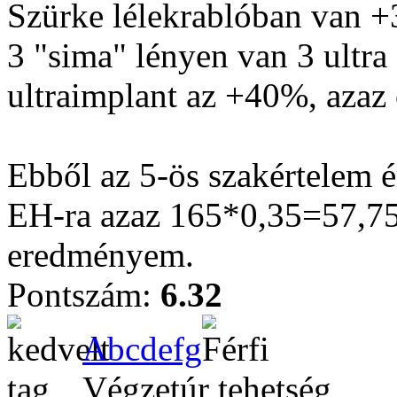
Szürke lélekrablóban van 
3 "sima" lényen van 3 ultr
ultraimplant az +40%, azaz
Ebből az 5-ös szakértelem 
EH-ra azaz 165*0,35=57,75
eredményem.
Pontszám:
6.32
Abcdefg
Végzetúr tehetség