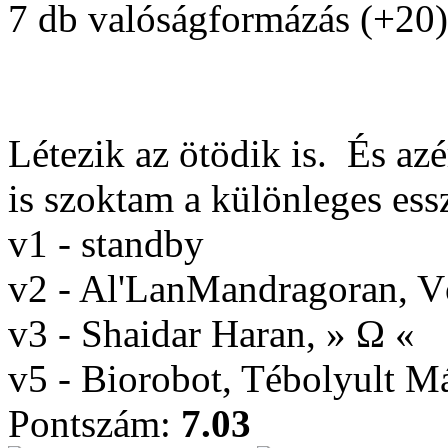
7 db valóságformázás (+20)
Létezik az ötödik is.
És azé
is szoktam a különleges ess
v1 - standby
v2 - Al'LanMandragoran, 
v3 - Shaidar Haran, » Ω «
v5 - Biorobot, Tébolyult 
Pontszám:
7.03