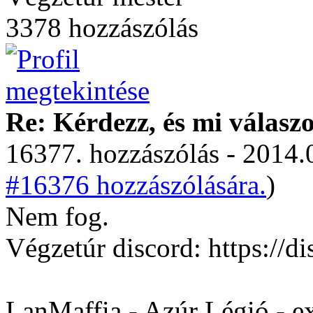
3378 hozzászólás
Re: Kérdezz, és mi válasz
16377. hozzászólás - 2014.
#16376 hozzászólására.
)
Nem fog.
Végzetúr discord: https:/
LanMaffia - Azúr Légió - e