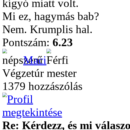
kígyó miatt volt.
Mi ez, hagymás bab?
Nem. Krumplis hal.
Pontszám:
6.23
Maci
Végzetúr mester
1379 hozzászólás
Re: Kérdezz, és mi válasz