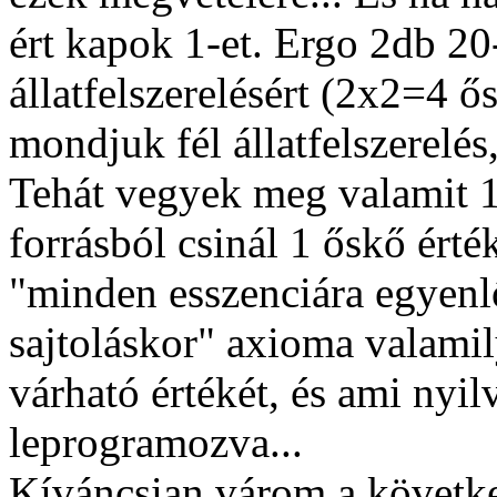
ért kapok 1-et. Ergo 2db 20-a
állatfelszerelésért (2x2=4 ő
mondjuk fél állatfelszerelés,
Tehát vegyek meg valamit 1
forrásból csinál 1 őskő érté
"minden esszenciára egyenl
sajtoláskor" axioma valamil
várható értékét, és ami nyi
leprogramozva...
Kíváncsian várom a követke