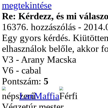
Re: Kérdezz, és mi válasz
16376. hozzászólás - 2014.
Egy gyors kérdés. Kiütöttem
elhasználok belőle, akkor f
V3 - Arany Macska
V6 - cabal
Pontszám:
5
LanMaffia
Végzetúr mester