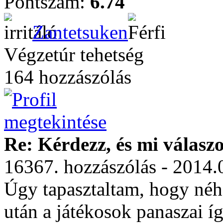
Pontszám:
6.74
Zantetsuken
Végzetúr tehetség
164 hozzászólás
Re: Kérdezz, és mi válasz
16367. hozzászólás - 2014.
Úgy tapasztaltam, hogy néh
után a játékosok panaszai í