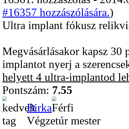
#16357 hozzászólására.
)
Ultra implant fókusz relikvi
Megvásárlásakor kapsz 30 p
implantot nyerj a szerencs
helyett 4 ultra-implantod le
Pontszám:
7.55
Birka
Végzetúr mester