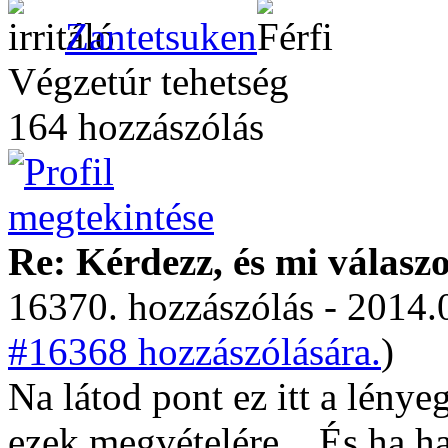
Zantetsuken
Végzetúr tehetség
164 hozzászólás
Re: Kérdezz, és mi válasz
16370. hozzászólás - 2014.
#16368 hozzászólására.
)
Na látod pont ez itt a lény
ezek megvételére... És ha h