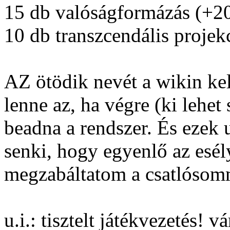
15 db valóságformázás (+2
10 db transzcendális projek
AZ ötödik nevét a wikin ke
lenne az, ha végre (ki lehet
beadna a rendszer. És ezek
senki, hogy egyenlő az esél
megzabáltatom a csatlósomm
u.i.: tisztelt játékvezetés!