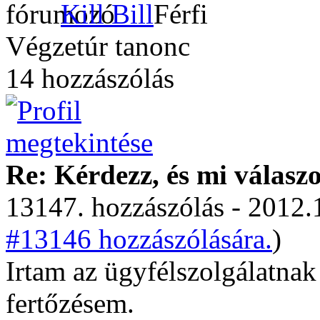
Kill Bill
Végzetúr tanonc
14 hozzászólás
Re: Kérdezz, és mi válasz
13147. hozzászólás - 2012.
#13146 hozzászólására.
)
Irtam az ügyfélszolgálatna
fertőzésem.