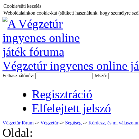
Cookie/süti kezelés
Weboldalainkon cookie-kat (sütiket) használunk, hogy személyre szóló
Végzetúr ingyenes online já
Felhasználónév:
Jelszó:
Regisztráció
Elfelejtett jelszó
Végzetúr fórum
->
Végzetúr
->
Segítség
->
Kérdezz, és mi válaszolun
Oldal: