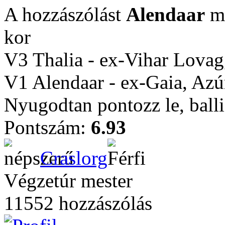
A hozzászólást
Alendaar
mó
kor
V3 Thalia - ex-Vihar Lovag,
V1 Alendaar - ex-Gaia, Azú
Nyugodtan pontozz le, balli
Pontszám:
6.93
Craslorg
Végzetúr mester
11552 hozzászólás