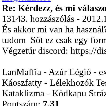
Re: Kérdezz, és mi válasz
13143. hozzászólás - 2012.
És akkor mi van ha használ
tudom
Sőt ez csak egy form
Végzetúr discord: https:/
LanMaffia - Azúr Légió - e
Káoszfatty - Lélekhozók Te
Kataklizma - Ködkapu Stráz
Pontszám:
7.31