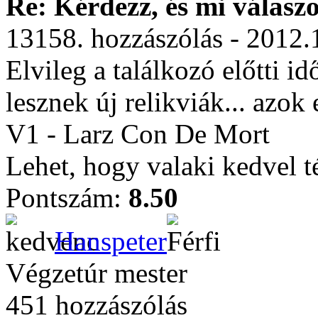
Re: Kérdezz, és mi válasz
13158. hozzászólás - 2012.
Elvileg a találkozó előtti i
lesznek új relikviák... azok
V1 - Larz Con De Mort
Lehet, hogy valaki kedvel t
Pontszám:
8.50
Hanspeter
Végzetúr mester
451 hozzászólás