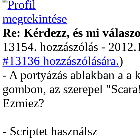
Re: Kérdezz, és mi válasz
13154. hozzászólás - 2012.
#13136 hozzászólására.
)
- A portyázás ablakban a a 
gombon, az szerepel "Scara!
Ezmiez?
- Scriptet használsz