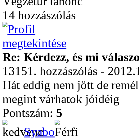
Végzetúr tanonc
14 hozzászólás
Re: Kérdezz, és mi válasz
13151. hozzászólás - 2012.
Hát eddig nem jött de remé
megint várhatok jóidéig
Pontszám:
5
Syabo