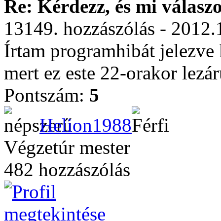
Re: Kérdezz, és mi válasz
13149. hozzászólás - 2012.
Írtam programhibát jelezve
mert ez este 22-orakor lezár
Pontszám:
5
Helion1988
Végzetúr mester
482 hozzászólás