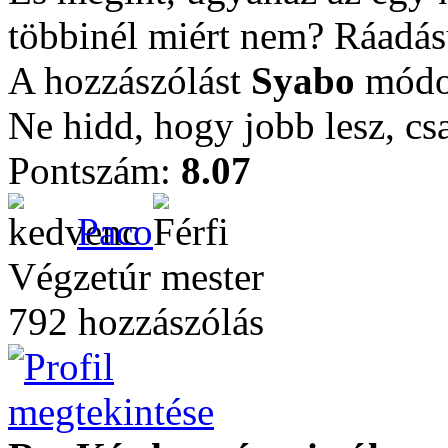
többinél miért nem? Ráadásul
A hozzászólást
Syabo
módos
Ne hidd, hogy jobb lesz, csa
Pontszám:
8.07
Paco
Végzetúr mester
792 hozzászólás