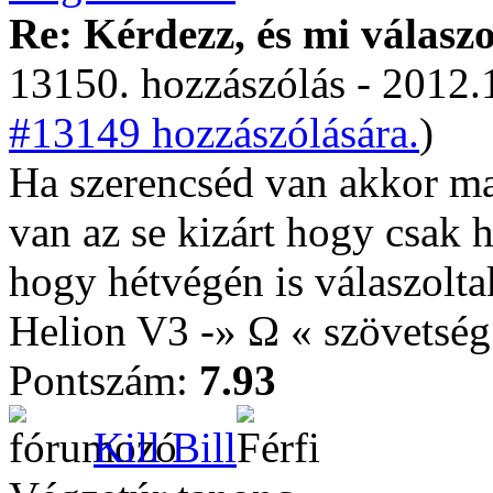
Re: Kérdezz, és mi válasz
13150. hozzászólás - 2012.
#13149 hozzászólására.
)
Ha szerencséd van akkor ma
van az se kizárt hogy csak h
hogy hétvégén is válaszolta
Helion V3 -» Ω « szövetség
Pontszám:
7.93
Kill Bill