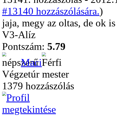
#13140 hozzászólására.
)
jaja, megy az oltas, de ok i
V3-Alíz
Pontszám:
5.79
Maci
Végzetúr mester
1379 hozzászólás