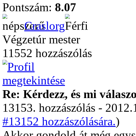
Pontszám:
8.07
Craslorg
Végzetúr mester
11552 hozzászólás
Re: Kérdezz, és mi válasz
13153. hozzászólás - 2012.
#13152 hozzászólására.
)
Akkor gondold át még egysz