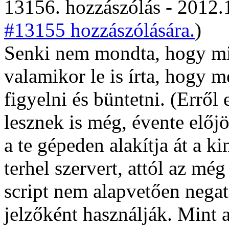
13156. hozzászólás - 2012.
#13155 hozzászólására.
)
Senki nem mondta, hogy min
valamikor le is írta, hogy 
figyelni és büntetni. (Erről 
lesznek is még, évente előj
a te gépeden alakítja át a ki
terhel szervert, attól az mé
script nem alapvetően negat
jelzőként használják. Mint 