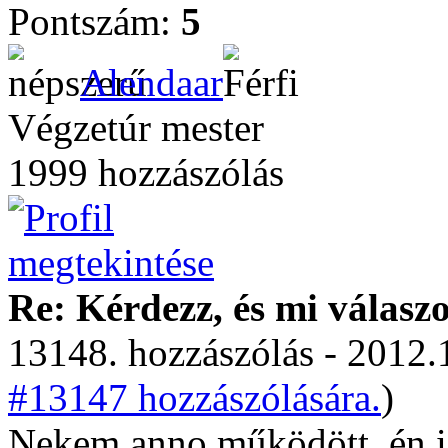
Pontszám:
5
Alendaar
Végzetúr mester
1999 hozzászólás
Re: Kérdezz, és mi válasz
13148. hozzászólás - 2012.
#13147 hozzászólására.
)
Nekem anno működött, én is