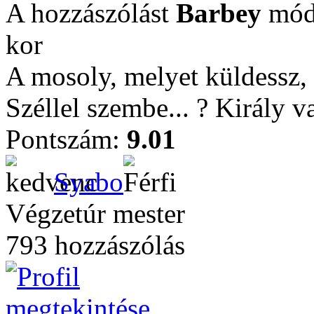
A hozzászólást
Barbey
módo
kor
A mosoly, melyet küldessz, 
Széllel szembe... ? Király 
Pontszám:
9.01
Syabo
Végzetúr mester
793 hozzászólás