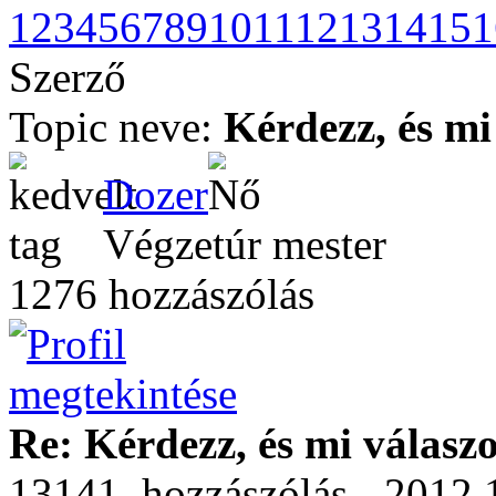
1
2
3
4
5
6
7
8
9
10
11
12
13
14
15
1
Szerző
Topic neve:
Kérdezz, és mi
Dozer
Végzetúr mester
1276 hozzászólás
Re: Kérdezz, és mi válasz
13141. hozzászólás - 2012.