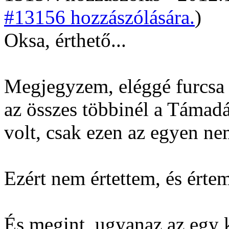
#13156 hozzászólására.
)
Oksa, érthető...
Megjegyzem, eléggé furcsa v
az összes többinél a Támad
volt, csak ezen az egyen nem
Ezért nem értettem, és érte
És megint, ugyanaz az egy ka