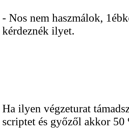
- Nos nem haszmálok, 1ébk
kérdeznék ilyet.
Ha ilyen végzeturat támads
scriptet és győzől akkor 5