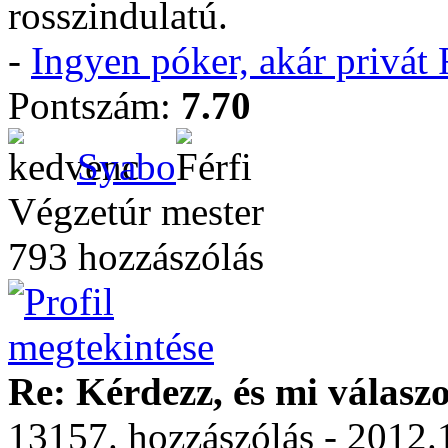
rosszindulatú.
-
Ingyen póker, akár privá
Pontszám:
7.70
Syabo
Végzetúr mester
793 hozzászólás
Re: Kérdezz, és mi válasz
13157. hozzászólás - 2012.