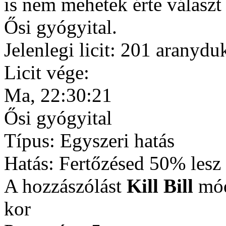
is nem mehetek érte választ
Ősi gyógyital.
Jelenlegi licit: 201 aranyd
Licit vége:
Ma, 22:30:21
Ősi gyógyital
Típus: Egyszeri hatás
Hatás: Fertőzésed 50% lesz 
A hozzászólást
Kill Bill
mód
kor