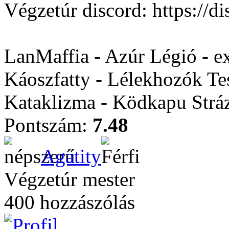
Végzetúr discord: https:/
LanMaffia - Azúr Légió - e
Káoszfatty - Lélekhozók Te
Kataklizma - Ködkapu Stráz
Pontszám:
7.48
Agatity
Végzetúr mester
400 hozzászólás