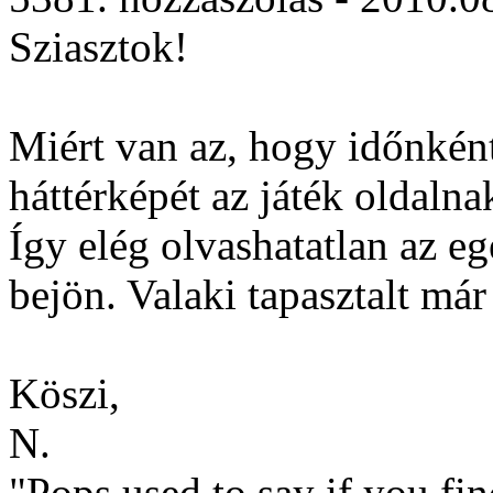
Sziasztok!
Miért van az, hogy időnként
háttérképét az játék oldalna
Így elég olvashatatlan az eg
bejön. Valaki tapasztalt már
Köszi,
N.
"Pops used to say if you find