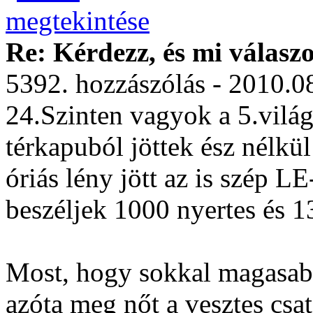
Re: Kérdezz, és mi válasz
5392. hozzászólás - 2010.0
24.Szinten vagyok a 5.vilá
térkapuból jöttek ész nélkü
óriás lény jött az is szép LE
beszéljek 1000 nyertes és 1
Most, hogy sokkal magasab
azóta meg nőt a vesztes csa