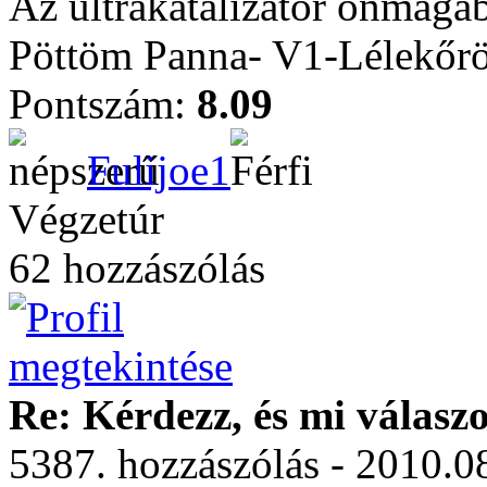
Az ultrakatalizátor önmag
Pöttöm Panna- V1-Lélekőrö
Pontszám:
8.09
Fulijoe1
Végzetúr
62 hozzászólás
Re: Kérdezz, és mi válasz
5387. hozzászólás - 2010.08