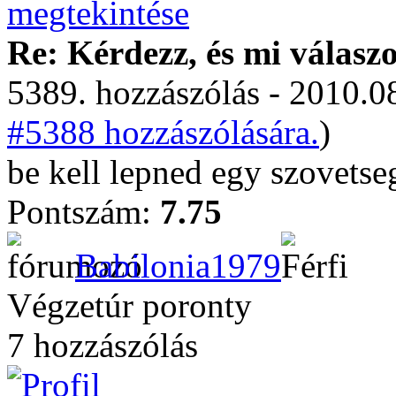
Re: Kérdezz, és mi válasz
5389. hozzászólás - 2010.08
#5388 hozzászólására.
)
be kell lepned egy szovetse
Pontszám:
7.75
Babilonia1979
Végzetúr poronty
7 hozzászólás