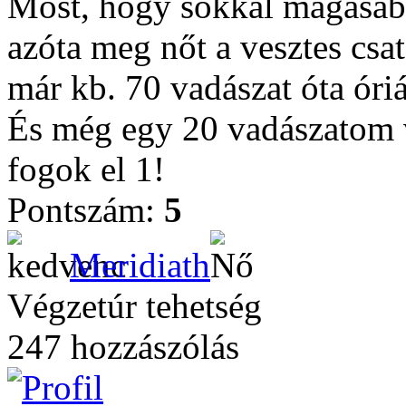
Most, hogy sokkal magasab
azóta meg nőt a vesztes csa
már kb. 70 vadászat óta óri
És még egy 20 vadászatom 
fogok el 1!
Pontszám:
5
Meridiath
Végzetúr tehetség
247 hozzászólás