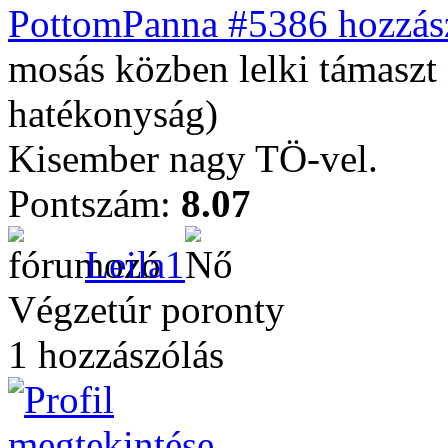
PottomPanna #5386 hozzász
mosás közben lelki támaszt
hatékonyság)
Kisember nagy TÖ-vel.
Pontszám:
8.07
Leila1
Végzetúr poronty
1 hozzászólás