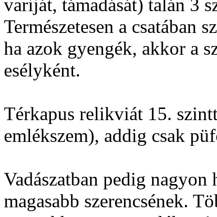
variját, támadását) talán 3 
Természetesen a csatában sz
ha azok gyengék, akkor a s
esélyként.
Térkapus relikviát 15. szintt
emlékszem), addig csak püf
Vadászatban pedig nagyon h
magasabb szerencsének. T