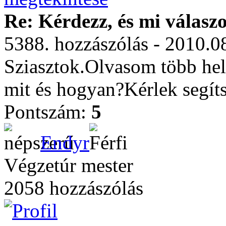
Re: Kérdezz, és mi válasz
5388. hozzászólás - 2010.0
Sziasztok.Olvasom több hely
mit és hogyan?Kérlek segít
Pontszám:
5
Endyr
Végzetúr mester
2058 hozzászólás