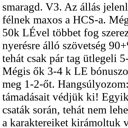
smaragd. V3. Az állás jelen
félnek maxos a HCS-a. Mégi
50k LÉvel többet fog szerez
nyerésre álló szövetség 90
tehát csak pár tag ütlegeli 
Mégis ők 3-4 k LE bónuszok
meg 1-2-őt. Hangsúlyozom:
támadásait védjük ki! Egyik 
csaták során, tehát nem lehe
a karaktereiket kirámoltuk 