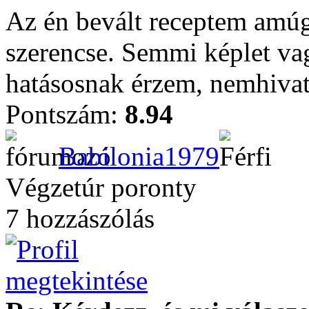
Az én bevált receptem amúgy
szerencse. Semmi képlet va
hatásosnak érzem, nemhivat
Pontszám:
8.94
Babilonia1979
Végzetúr poronty
7 hozzászólás