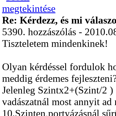
Re: Kérdezz, és mi válasz
5390. hozzászólás - 2010.0
Tiszteletem mindenkinek!
Olyan kérdéssel fordulok ho
meddig érdemes fejleszteni
Jelenleg Szintx2+(Szint/2 ) é
vadászatnál most annyit ad
10.Szinten,portyázásnál sűr