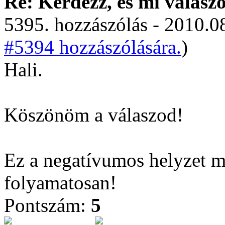
Re: Kérdezz, és mi válasz
5395. hozzászólás - 2010.08
#5394 hozzászólására.
)
Hali.
Köszönöm a válaszod!
Ez a negatívumos helyzet már
folyamatosan!
Pontszám:
5