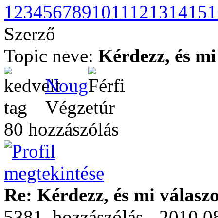
1
2
3
4
5
6
7
8
9
10
11
12
13
14
15
1
Szerző
Topic neve:
Kérdezz, és mi
Noug
Végzetúr
80 hozzászólás
Re: Kérdezz, és mi válasz
5381. hozzászólás - 2010.0