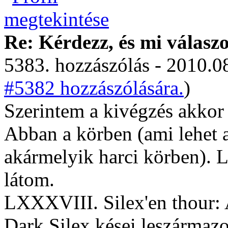
Re: Kérdezz, és mi válasz
5383. hozzászólás - 2010.08
#5382 hozzászólására.
)
Szerintem a kivégzés akkor 
Abban a körben (ami lehet az
akármelyik harci körben). 
látom.
LXXXVIII. Silex'en thour: A 
Dark Silex kései leszármazo