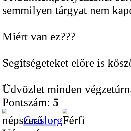
semmilyen tárgyat nem kap
Miért van ez???
Segítségeteket előre is kös
Üdvözlet minden végzetúrn
Pontszám:
5
Craslorg