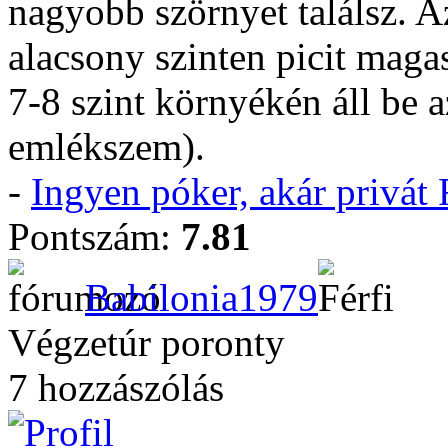
nagyobb szörnyet találsz. 
alacsony szinten picit magas
7-8 szint környékén áll be a
emlékszem).
-
Ingyen póker, akár privá
Pontszám:
7.81
Babilonia1979
Végzetúr poronty
7 hozzászólás