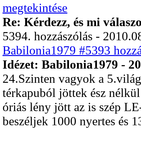
Re: Kérdezz, és mi válasz
5394. hozzászólás - 2010.08
Babilonia1979 #5393 hozzá
Idézet: Babilonia1979 - 2
24.Szinten vagyok a 5.vilá
térkapuból jöttek ész nélkü
óriás lény jött az is szép LE
beszéljek 1000 nyertes és 1