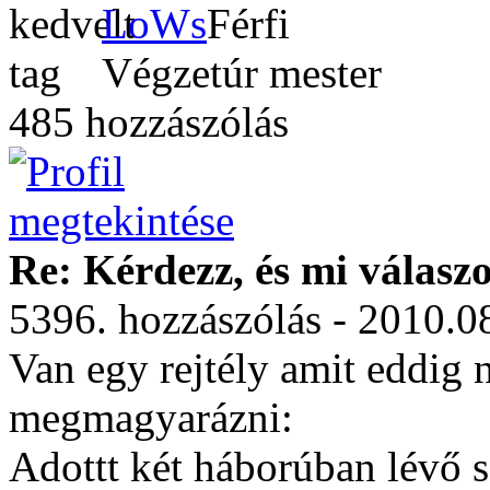
LoWs
Végzetúr mester
485 hozzászólás
Re: Kérdezz, és mi válasz
5396. hozzászólás - 2010.0
Van egy rejtély amit eddi
megmagyarázni:
Adottt két háborúban lévő s