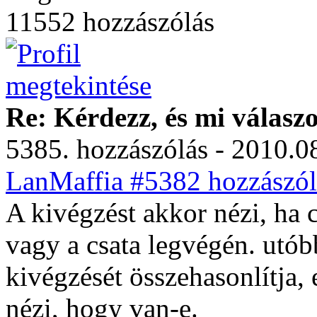
11552 hozzászólás
Re: Kérdezz, és mi válasz
5385. hozzászólás - 2010.08
LanMaffia #5382 hozzászól
A kivégzést akkor nézi, ha 
vagy a csata legvégén. utób
kivégzését összehasonlítja, 
nézi, hogy van-e.