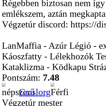
Régebben biztosan nem így v
emlékszem, aztán megkapta
Végzetúr discord: https:/
LanMaffia - Azúr Légió - e
Káoszfatty - Lélekhozók Te
Kataklizma - Ködkapu Stráz
Pontszám:
7.48
Craslorg
Végzetúr mester