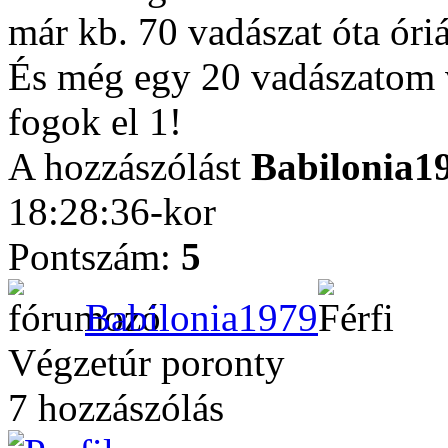
már kb. 70 vadászat óta óri
És még egy 20 vadászatom 
fogok el 1!
A hozzászólást
Babilonia1
18:28:36-kor
Pontszám:
5
Babilonia1979
Végzetúr poronty
7 hozzászólás