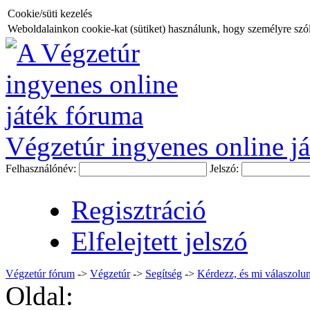
Cookie/süti kezelés
Weboldalainkon cookie-kat (sütiket) használunk, hogy személyre szóló
Végzetúr ingyenes online já
Felhasználónév:
Jelszó:
Regisztráció
Elfelejtett jelszó
Végzetúr fórum
->
Végzetúr
->
Segítség
->
Kérdezz, és mi válaszolun
Oldal: