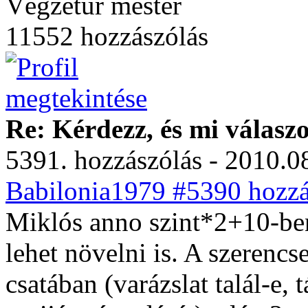
Végzetúr mester
11552 hozzászólás
Re: Kérdezz, és mi válasz
5391. hozzászólás - 2010.08
Babilonia1979 #5390 hozzá
Miklós anno szint*2+10-ben í
lehet növelni is. A szerenc
csatában (varázslat talál-e,