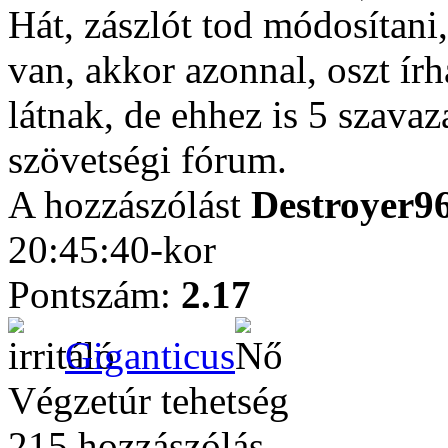
Hát, zászlót tod módosítani,
van, akkor azonnal, oszt írh
látnak, de ehhez is 5 szavaz
szövetségi fórum.
A hozzászólást
Destroyer9
20:45:40-kor
Pontszám:
2.17
Giganticus
Végzetúr tehetség
215 hozzászólás