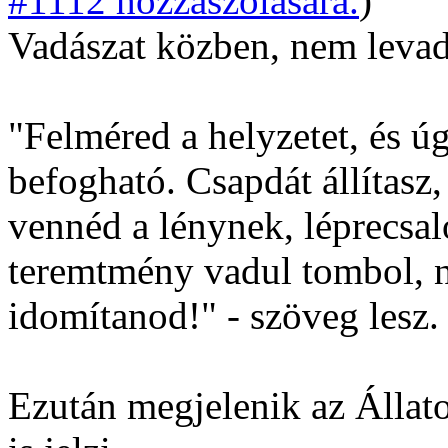
#1112 hozzászólására.
)
Vadászat közben, nem leva
"Felméred a helyzetet, és úg
befogható. Csapdát állítasz,
vennéd a lénynek, léprecsalo
teremtmény vadul tombol, n
idomítanod!" - szöveg lesz.
Ezután megjelenik az Álla