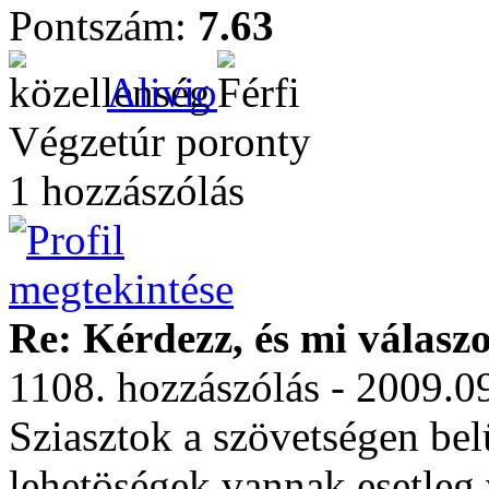
Pontszám:
7.63
Alivio
Végzetúr poronty
1 hozzászólás
Re: Kérdezz, és mi válasz
1108. hozzászólás - 2009.0
Sziasztok a szövetségen bel
lehetöségek vannak esetleg 