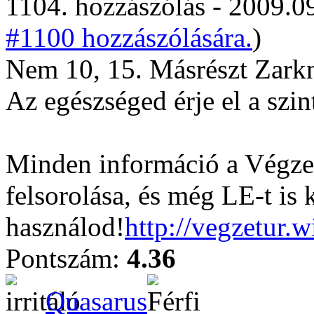
1104. hozzászólás - 2009.09
#1100 hozzászólására.
)
Nem 10, 15. Másrészt Zarkn
Az egészséged érje el a szin
Minden információ a Végzet
felsorolása, és még LE-t is 
használod!
http://vegzetur.
Pontszám:
4.36
Quasarus