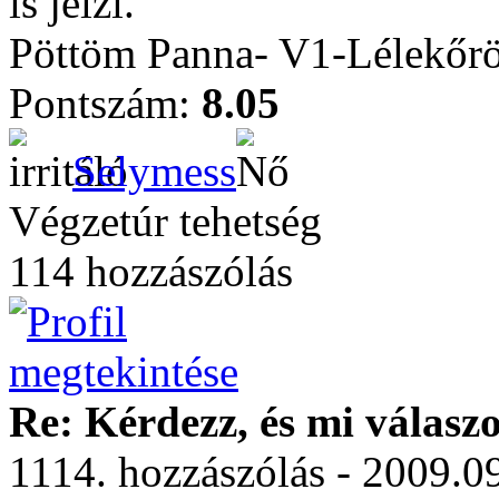
is jelzi.
Pöttöm Panna- V1-Lélekőrö
Pontszám:
8.05
Selymess
Végzetúr tehetség
114 hozzászólás
Re: Kérdezz, és mi válasz
1114. hozzászólás - 2009.0