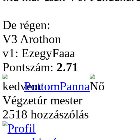
De régen:
V3 Arothon
v1: EzegyFaaa
Pontszám:
2.71
PottomPanna
Végzetúr mester
2518 hozzászólás