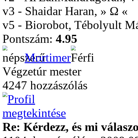
v3 - Shaidar Haran, » Ω «
v5 - Biorobot, Tébolyult 
Pontszám:
4.95
Mortimer
Végzetúr mester
4247 hozzászólás
Re: Kérdezz, és mi válasz