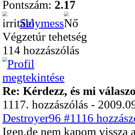
Pontszám:
2.17
Selymess
Végzetúr tehetség
114 hozzászólás
Re: Kérdezz, és mi válasz
1117. hozzászólás - 2009.09
Destroyer96 #1116 hozzászó
Igen,de nem kapom vissza a