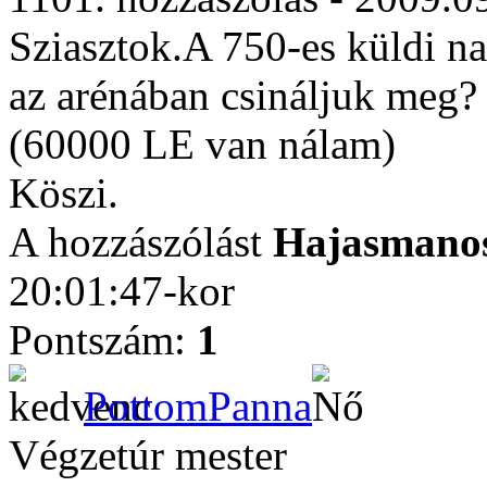
Sziasztok.A 750-es küldi n
az arénában csináljuk meg?
(60000 LE van nálam)
Köszi.
A hozzászólást
Hajasmano
20:01:47-kor
Pontszám:
1
PottomPanna
Végzetúr mester