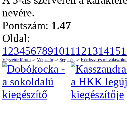
nevére.
Pontszám:
1.47
Oldal:
1
2
3
4
5
6
7
8
9
10
11
12
13
14
15
1
Végzetúr fórum
->
Végzetúr
->
Segítség
->
Kérdezz, és mi válaszolun