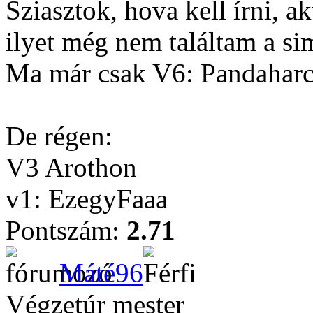
Sziasztok, hova kell írni, ak
ilyet még nem találtam a sim
Ma már csak V6: Pandahar
De régen:
V3 Arothon
v1: EzegyFaaa
Pontszám:
2.71
Máté96
Végzetúr mester