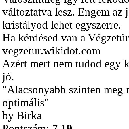
változtatva lesz. Engem az
kristályod lehet egyszerre.
Ha kérdésed van a Végzetúr
vegzetur.wikidot.com
Azért mert nem tudod egy ké
jó.
"Alacsonyabb szinten meg ne
optimális"
by Birka
Pontszám:
7.19