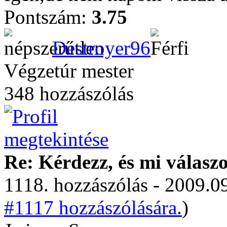
Pontszám:
3.75
Destroyer96
Végzetúr mester
348 hozzászólás
Re: Kérdezz, és mi válasz
1118. hozzászólás - 2009.09
#1117 hozzászólására.
)