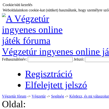
Cookie/süti kezelés
Weboldalainkon cookie-kat (sütiket) használunk, hogy személyre szóló
Végzetúr ingyenes online já
Felhasználónév:
Jelszó:
Regisztráció
Elfelejtett jelszó
Végzetúr fórum
->
Végzetúr
->
Segítség
->
Kérdezz, és mi válaszolun
Oldal: