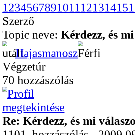
1
2
3
4
5
6
7
8
9
10
11
12
13
14
15
1
Szerző
Topic neve:
Kérdezz, és mi
Hajasmanosz
Végzetúr
70 hozzászólás
Re: Kérdezz, és mi válasz
1101. hozzászólás - 2009.0