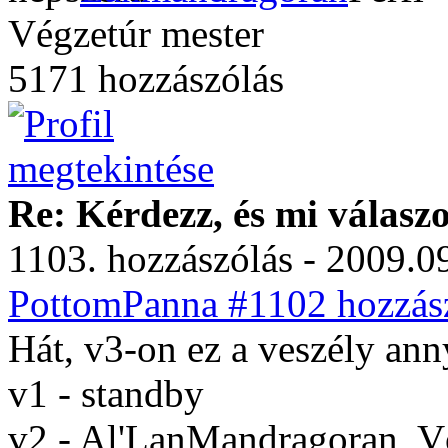
Végzetúr mester
5171 hozzászólás
Re: Kérdezz, és mi válasz
1103. hozzászólás - 2009.09
PottomPanna #1102 hozzász
Hát, v3-on ez a veszély ann
v1 - standby
v2 - Al'LanMandragoran, 