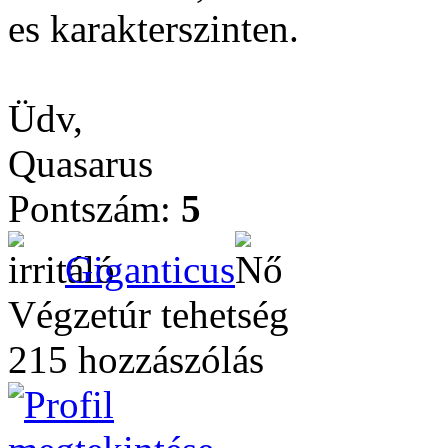
es karakterszinten.
Üdv,
Quasarus
Pontszám:
5
Giganticus
Végzetúr tehetség
215 hozzászólás