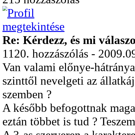
Re: Kérdezz, és mi válasz
1120. hozzászólás - 2009.0
Van valami előnye-hátránya
szinttől nevelgeti az állatká
szemben ?
A később befogottnak magas
eztán többet is tud ? Tesze
A 3-as szerveren a karakter