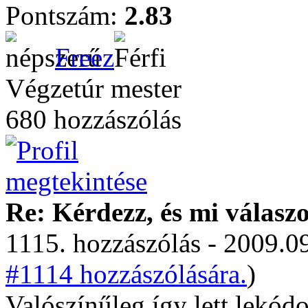
Pontszám:
2.83
Freez
Végzetúr mester
680 hozzászólás
Re: Kérdezz, és mi válasz
1115. hozzászólás - 2009.09
#1114 hozzászólására.
)
Valószínűleg így lett lekód