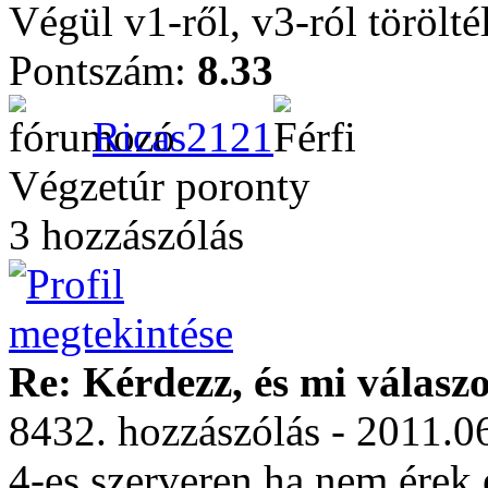
Végül v1-ről, v3-ról törölté
Pontszám:
8.33
Ricas2121
Végzetúr poronty
3 hozzászólás
Re: Kérdezz, és mi válasz
8432. hozzászólás - 2011.0
4-es szerveren ha nem érek 