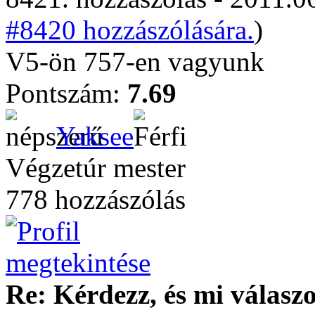
#8420 hozzászólására.
)
V5-ön 757-en vagyunk
Pontszám:
7.69
Yaksee
Végzetúr mester
778 hozzászólás
Re: Kérdezz, és mi válasz