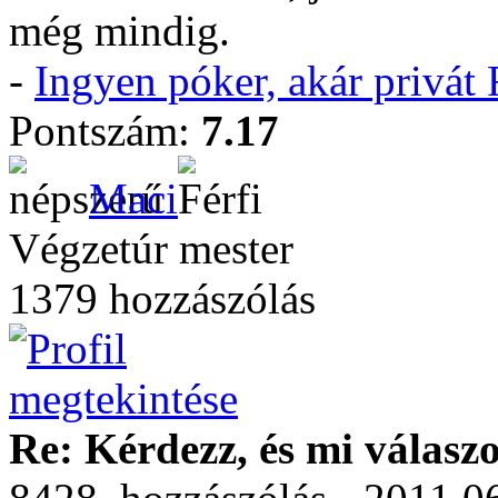
még mindig.
-
Ingyen póker, akár privá
Pontszám:
7.17
Maci
Végzetúr mester
1379 hozzászólás
Re: Kérdezz, és mi válasz