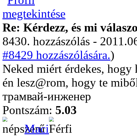
Re: Kérdezz, és mi válasz
8430. hozzászólás - 2011.06
#8429 hozzászólására.
)
Neked miért érdekes, hogy 
én lesz@rom, hogy te miből
трамвай-инженер
Pontszám:
5.03
Maci