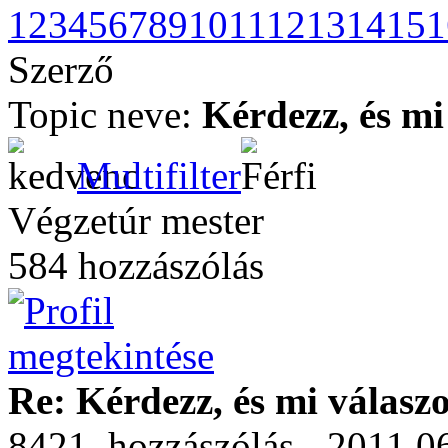
1
2
3
4
5
6
7
8
9
10
11
12
13
14
15
1
Szerző
Topic neve:
Kérdezz, és mi
Multifilter
Végzetúr mester
584 hozzászólás
Re: Kérdezz, és mi válasz
8421. hozzászólás - 2011.06