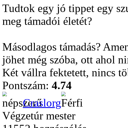
Tudtok egy jó tippet egy sz
meg támadói életét?
Másodlagos támadás? Amenn
jöhet még szóba, ott ahol n
Két vállra fektetett, nincs 
Pontszám:
4.74
Craslorg
Végzetúr mester