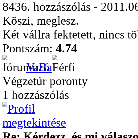
8436. hozzászólás - 2011.0
Köszi, meglesz.
Két vállra fektetett, nincs 
Pontszám:
4.74
VaBa
Végzetúr poronty
1 hozzászólás
Re: Kérdezz, és mi válasz