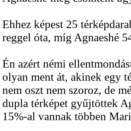
Ehhez képest 25 térképdara
reggel óta, míg Agnaeshé 54
Én azért némi ellentmondást
olyan ment át, akinek egy t
nem oszt nem szoroz, de mé
dupla térképet gyűjtöttek A
15%-al vannak többen Mari