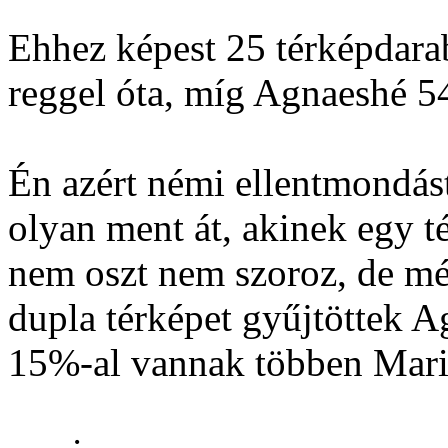
Ehhez képest 25 térképdara
reggel óta, míg Agnaeshé 54
Én azért némi ellentmondást
olyan ment át, akinek egy t
nem oszt nem szoroz, de mé
dupla térképet gyűjtöttek A
15%-al vannak többen Mari