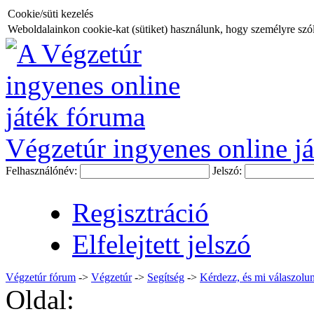
Cookie/süti kezelés
Weboldalainkon cookie-kat (sütiket) használunk, hogy személyre szóló
Végzetúr ingyenes online já
Felhasználónév:
Jelszó:
Regisztráció
Elfelejtett jelszó
Végzetúr fórum
->
Végzetúr
->
Segítség
->
Kérdezz, és mi válaszolun
Oldal: