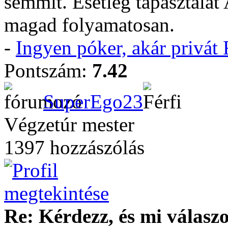
semmit. Esetleg tapasztalat 
magad folyamatosan.
-
Ingyen póker, akár privá
Pontszám:
7.42
SuperEgo23
Végzetúr mester
1397 hozzászólás
Re: Kérdezz, és mi válasz