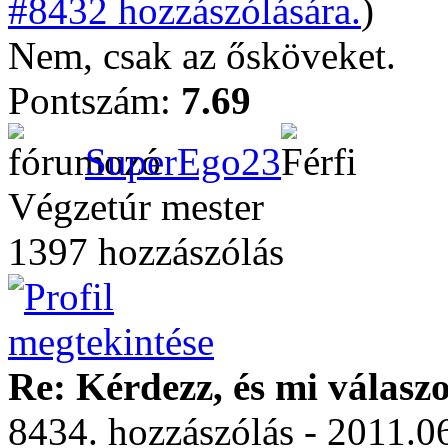
#8432 hozzászólására.
)
Nem, csak az ősköveket.
Pontszám:
7.69
SuperEgo23
Végzetúr mester
1397 hozzászólás
Re: Kérdezz, és mi válasz
8434. hozzászólás - 2011.0