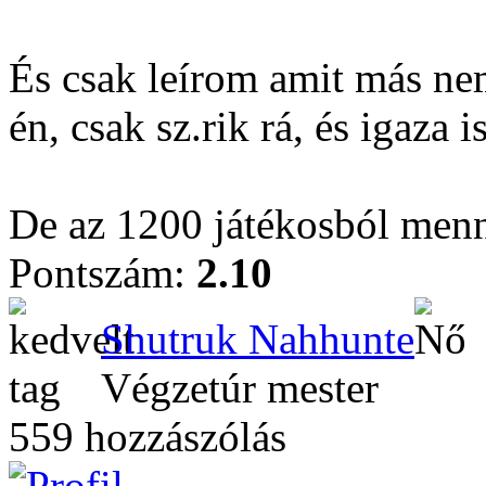
És csak leírom amit más ne
én, csak sz.rik rá, és igaza is
De az 1200 játékosból menn
Pontszám:
2.10
Shutruk Nahhunte
Végzetúr mester
559 hozzászólás