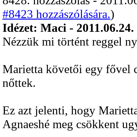
8428. hozzászólás - 2011.06
#8423 hozzászólására.
)
Idézet: Maci - 2011.06.24.
Nézzük mi történt reggel ny
Marietta követői egy fővel
nőttek.
Ez azt jelenti, hogy Mariet
Agnaeshé meg csökkent ug