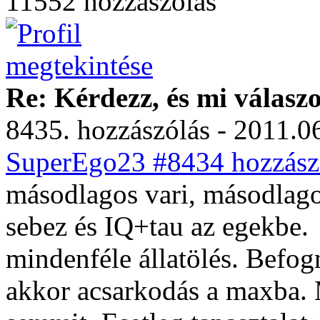
11552 hozzászólás
Re: Kérdezz, és mi válasz
8435. hozzászólás - 2011.06
SuperEgo23 #8434 hozzászó
másodlagos vari, másodlagos
sebez és IQ+tau az egekbe.
mindenféle állatölés. Befog
akkor acsarkodás a maxba.