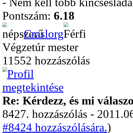
- Nem kell több kincseslád
Pontszám:
6.18
Craslorg
Végzetúr mester
11552 hozzászólás
Re: Kérdezz, és mi válasz
8427. hozzászólás - 2011.06
#8424 hozzászólására.
)