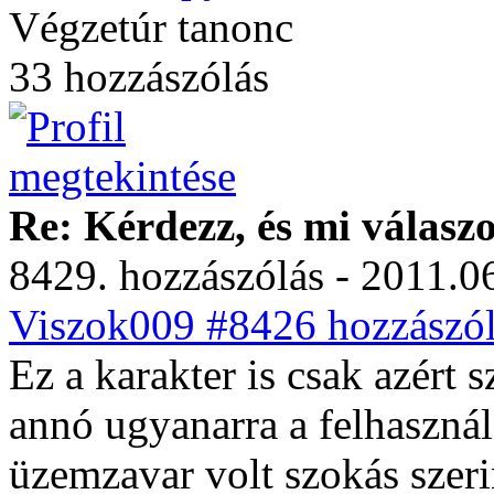
Végzetúr tanonc
33 hozzászólás
Re: Kérdezz, és mi válasz
8429. hozzászólás - 2011.06
Viszok009 #8426 hozzászól
Ez a karakter is csak azért s
annó ugyanarra a felhasználó
üzemzavar volt szokás szer