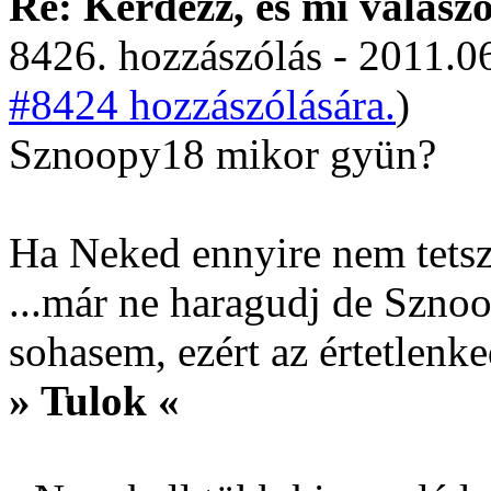
Re: Kérdezz, és mi válasz
8426. hozzászólás - 2011.06
#8424 hozzászólására.
)
Sznoopy18 mikor gyün?
Ha Neked ennyire nem tetsz
...már ne haragudj de Sznoo
sohasem, ezért az értetlenke
» Tulok «