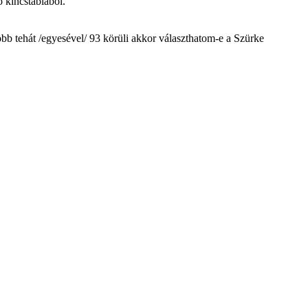
ő kincstáblából."
bb tehát /egyesével/ 93 körüli akkor választhatom-e a Szürke