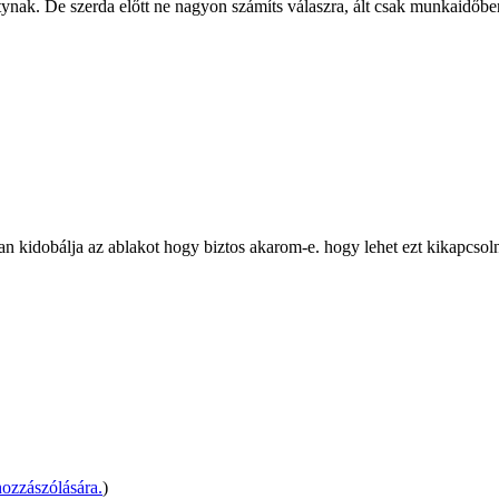
atynak. De szerda előtt ne nagyon számíts válaszra, ált csak munkaidőbe
n kidobálja az ablakot hogy biztos akarom-e. hogy lehet ezt kikapcsol
ozzászólására.
)