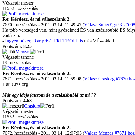
Végzetúr mester
11552 hozzászólás
Re: Kérdezz, és mi válaszolunk 2.
7670. hozzászólás - 2011.03.14. 11:49:45 (
Válasz SuperEgo23 #7668 
Ha több vereséged van, mint győzelmed ÉS van sztázisbubid ÉS folyam
vadászni.
-
Ingyen póker, akár privát FREEROLL is
más VÚ-sokkal.
Pontszám:
8.25
Menzas
Végzetúr tanonc
19 hozzászólás
Re: Kérdezz, és mi válaszolunk 2.
7671. hozzászólás - 2011.03.14. 11:59:08 (
Válasz Craslorg #7670 hoz
Hali Craslorg
Már egy ideje játszom de a sztázisbubid az mi ??
Pontszám:
4.68
Craslorg
Végzetúr mester
11552 hozzászólás
Re: Kérdezz, és mi válaszolunk 2.
7672. hozzászólás - 2011.03.14. 12:07:03 (
Válasz Menzas #7671 hozz