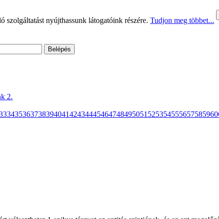
 szolgáltatást nyújthassunk látogatóink részére.
Tudjon meg többet...
k 2.
33
34
35
36
37
38
39
40
41
42
43
44
45
46
47
48
49
50
51
52
53
54
55
56
57
58
59
60