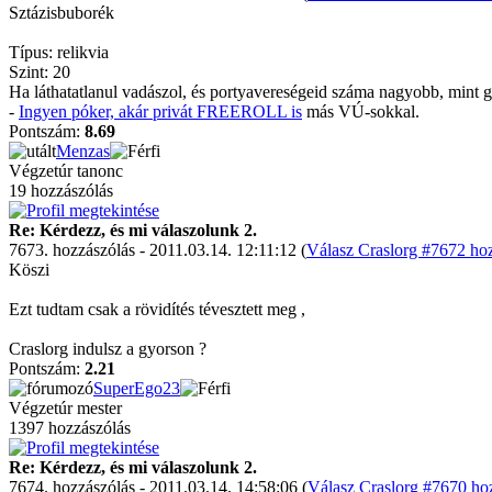
Sztázisbuborék
Típus: relikvia
Szint: 20
Ha láthatatlanul vadászol, és portyavereségeid száma nagyobb, mint g
-
Ingyen póker, akár privát FREEROLL is
más VÚ-sokkal.
Pontszám:
8.69
Menzas
Végzetúr tanonc
19 hozzászólás
Re: Kérdezz, és mi válaszolunk 2.
7673. hozzászólás - 2011.03.14. 12:11:12 (
Válasz Craslorg #7672 hoz
Köszi
Ezt tudtam csak a rövidítés tévesztett meg ,
Craslorg indulsz a gyorson ?
Pontszám:
2.21
SuperEgo23
Végzetúr mester
1397 hozzászólás
Re: Kérdezz, és mi válaszolunk 2.
7674. hozzászólás - 2011.03.14. 14:58:06 (
Válasz Craslorg #7670 hoz