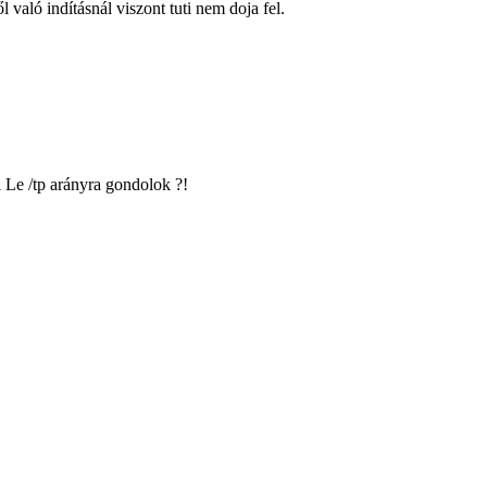
való indításnál viszont tuti nem doja fel.
i Le /tp arányra gondolok ?!