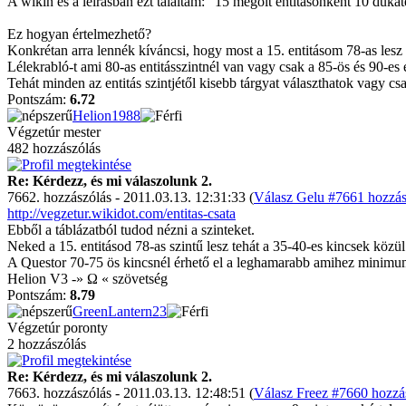
A wikin és a leírásban ezt találtam: "15 megölt entitásonként 10 dukáté
Ez hogyan értelmezhető?
Konkrétan arra lennék kíváncsi, hogy most a 15. entitásom 78-as lesz
Lélekrabló-t ami 80-as entitásszintnél van vagy csak a 85-ös és 90-es e
Tehát minden az entitás szintjétől kisebb tárgyat választhatok vagy csak
Pontszám:
6.72
Helion1988
Végzetúr mester
482 hozzászólás
Re: Kérdezz, és mi válaszolunk 2.
7662. hozzászólás - 2011.03.13. 12:31:33 (
Válasz Gelu #7661 hozzás
http://vegzetur.wikidot.com/entitas-csata
Ebből a táblázatból tudod nézni a szinteket.
Neked a 15. entitásod 78-as szintű lesz tehát a 35-40-es kincsek közül
A Questor 70-75 ös kincsnél érhető el a leghamarabb amihez minimum 
Helion V3 -» Ω « szövetség
Pontszám:
8.79
GreenLantern23
Végzetúr poronty
2 hozzászólás
Re: Kérdezz, és mi válaszolunk 2.
7663. hozzászólás - 2011.03.13. 12:48:51 (
Válasz Freez #7660 hozzás