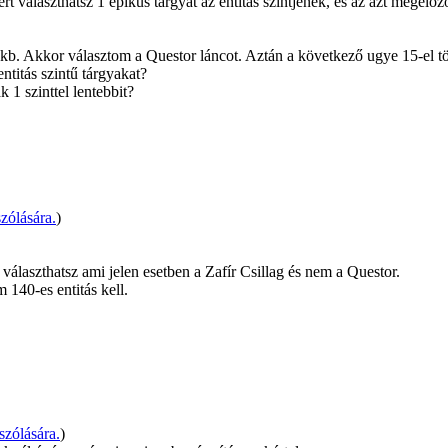
rt választhatsz 1 epikus tárgyat az entitás szintjének, és az azt megelőz
 kb. Akkor választom a Questor láncot. Aztán a következő ugye 15-el tö
ntitás szintű tárgyakat?
 1 szinttel lentebbit?
zólására.
)
 választhatsz ami jelen esetben a Zafír Csillag és nem a Questor.
140-es entitás kell.
zólására.
)