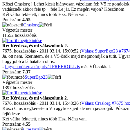
Köszi Craslorg ! Lehet kicsit hiányosan vázoltam fel: V5 re gondolok 
vadásznék akkor fele tp + fele Le jár. Ez megéri vajon? Köszönöm
Két vállra fektetett, nincs több Hsz. Néha van.
Pontszám:
4.55
Craslorg
Végzetúr mester
11552 hozzászólás
Re: Kérdezz, és mi válaszolunk 2.
7675. hozzászólás - 2011.03.14. 15:00:52 (
Válasz SuperEgo23 #7674 
Ja, ott nem. Szerintem, de a V5-ösök majd megmondják a tutit. Ugyanis 
hogy jobb a láthatatlan ott is.
-
Ingyen póker, akár privát FREEROLL is
más VÚ-sokkal.
Pontszám:
7.37
SuperEgo23
Végzetúr mester
1397 hozzászólás
Re: Kérdezz, és mi válaszolunk 2.
7676. hozzászólás - 2011.03.14. 15:48:26 (
Válasz Craslorg #7675 hoz
Köszi Cras megkerestem V5 agytrösztjeit
de nem javasolják
Pókozni
fejlődésre
Két vállra fektetett, nincs több Hsz. Néha van.
Pontszám:
4.55
Craslorg