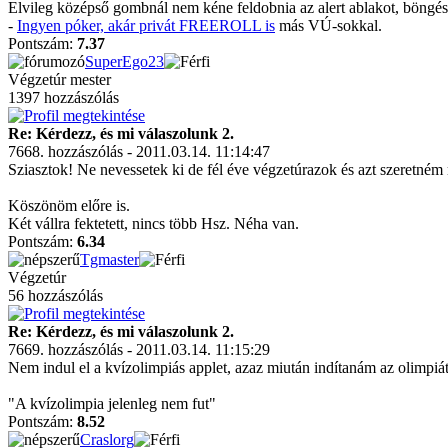
Elvileg középső gombnál nem kéne feldobnia az alert ablakot, böngésző
-
Ingyen póker, akár privát FREEROLL is
más VÚ-sokkal.
Pontszám:
7.37
SuperEgo23
Végzetúr mester
1397 hozzászólás
Re: Kérdezz, és mi válaszolunk 2.
7668. hozzászólás - 2011.03.14. 11:14:47
Sziasztok! Ne nevessetek ki de fél éve végzetúrazok és azt szeretném 
Köszönöm előre is.
Két vállra fektetett, nincs több Hsz. Néha van.
Pontszám:
6.34
Tgmaster
Végzetúr
56 hozzászólás
Re: Kérdezz, és mi válaszolunk 2.
7669. hozzászólás - 2011.03.14. 11:15:29
Nem indul el a kvízolimpiás applet, azaz miután indítanám az olimpiát
"A kvízolimpia jelenleg nem fut"
Pontszám:
8.52
Craslorg