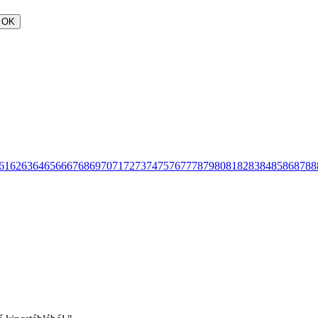
OK
61
62
63
64
65
66
67
68
69
70
71
72
73
74
75
76
77
78
79
80
81
82
83
84
85
86
87
88