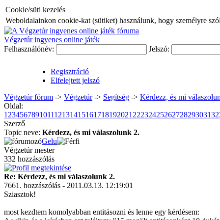
Cookie/süti kezelés
Weboldalainkon cookie-kat (sütiket) használunk, hogy személyre szóló
Végzetúr ingyenes online játék
Felhasználónév:
Jelszó:
Regisztráció
Elfelejtett jelszó
Végzetúr fórum
->
Végzetúr
->
Segítség
->
Kérdezz, és mi válaszolun
Oldal:
1
2
3
4
5
6
7
8
9
10
11
12
13
14
15
16
17
18
19
20
21
22
23
24
25
26
27
28
29
30
31
32
Szerző
Topic neve:
Kérdezz, és mi válaszolunk 2.
Gelu
Végzetúr mester
332 hozzászólás
Re: Kérdezz, és mi válaszolunk 2.
7661. hozzászólás - 2011.03.13. 12:19:01
Sziasztok!
most kezdtem komolyabban entitásozni és lenne egy kérdésem: