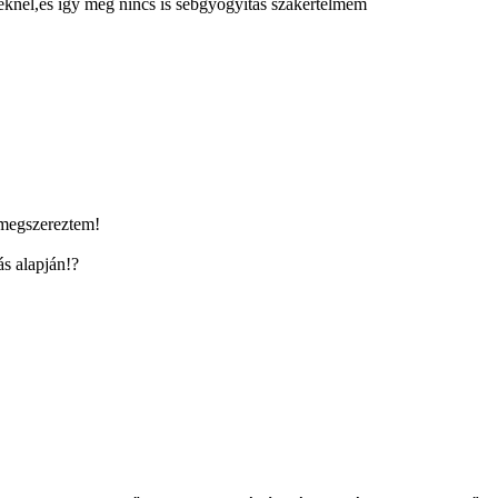
eknél,és így még nincs is sebgyógyítás szakértelmem
megszereztem!
s alapján!?