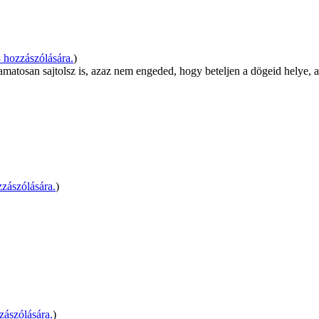
hozzászólására.
)
atosan sajtolsz is, azaz nem engeded, hogy beteljen a dögeid helye, a
zászólására.
)
ászólására.
)