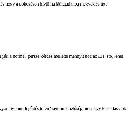
lődés hogy a pókozáson kívül ha láthatatlanba megyek és úgy
egéri a normál, persze kérdés mellette mennyit hoz az EH, stb, lehet
agyon nyomni fejlődés terén? semmi lehetőség nincs egy kicsit lassabb