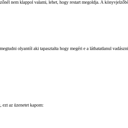
nél nem klappol valami, lehet, hogy restart megoldja. A könyvjelzőből 
megtudni olyantól aki tapasztalta hogy megéri e a láthatatlanul vadászn
, ezt az üzenetet kapom: