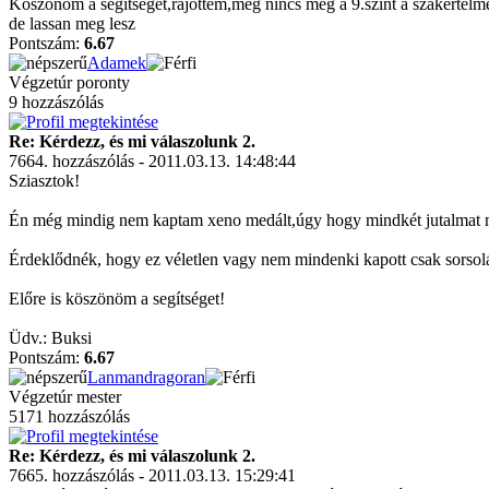
Köszönöm a segítséget,rájöttem,még nincs meg a 9.szint a szakértelm
de lassan meg lesz
Pontszám:
6.67
Adamek
Végzetúr poronty
9 hozzászólás
Re: Kérdezz, és mi válaszolunk 2.
7664. hozzászólás - 2011.03.13. 14:48:44
Sziasztok!
Én még mindig nem kaptam xeno medált,úgy hogy mindkét jutalmat 
Érdeklődnék, hogy ez véletlen vagy nem mindenki kapott csak sorsolá
Előre is köszönöm a segítséget!
Üdv.: Buksi
Pontszám:
6.67
Lanmandragoran
Végzetúr mester
5171 hozzászólás
Re: Kérdezz, és mi válaszolunk 2.
7665. hozzászólás - 2011.03.13. 15:29:41