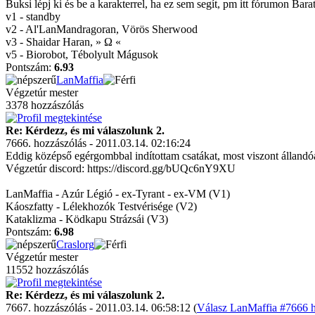
Buksi lépj ki és be a karakterrel, ha ez sem segít, pm itt fórumon Bar
v1 - standby
v2 - Al'LanMandragoran, Vörös Sherwood
v3 - Shaidar Haran, » Ω «
v5 - Biorobot, Tébolyult Mágusok
Pontszám:
6.93
LanMaffia
Végzetúr mester
3378 hozzászólás
Re: Kérdezz, és mi válaszolunk 2.
7666. hozzászólás - 2011.03.14. 02:16:24
Eddig középső egérgombbal indítottam csatákat, most viszont állandóa
Végzetúr discord: https://discord.gg/bUQc6nY9XU
LanMaffia - Azúr Légió - ex-Tyrant - ex-VM (V1)
Káoszfatty - Lélekhozók Testvérisége (V2)
Kataklizma - Ködkapu Strázsái (V3)
Pontszám:
6.98
Craslorg
Végzetúr mester
11552 hozzászólás
Re: Kérdezz, és mi válaszolunk 2.
7667. hozzászólás - 2011.03.14. 06:58:12 (
Válasz LanMaffia #7666 h