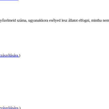
yőzelmeid száma, ugyanakkora esélyed lesz állatot elfogni, mintha nem 
zászólására.
)
zászólására.
)