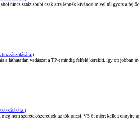
ahol nincs sztázisbubi csak arra lennék kiváncsi mivel túl gyors a fej
hozzászólására.
)
a láthatatlan vadászat a TP-t mindig felfelé kerekíti, így ott jobban m
zászólására.
)
 meg nem szeretek/szeretnék az tök uncsi
V5 öt miért kellett ennyire 