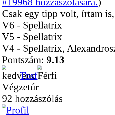
#19968 hozzászólására.
)
Csak egy tipp volt, írtam is
V6 - Spellatrix
V5 - Spellatrix
V4 - Spellatrix, Alexandro
Pontszám:
9.13
Tosf
Végzetúr
92 hozzászólás