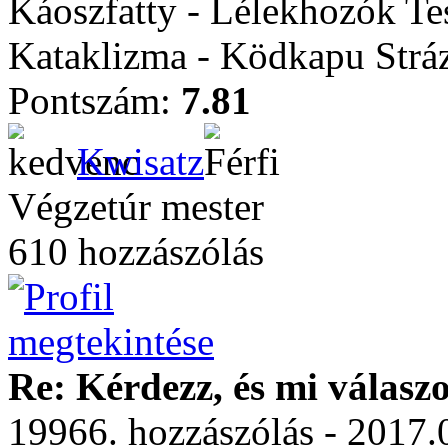
Káoszfatty - Lélekhozók Te
Kataklizma - Ködkapu Stráz
Pontszám:
7.81
Kwisatz
Végzetúr mester
610 hozzászólás
Re: Kérdezz, és mi válasz
19966. hozzászólás - 2017.