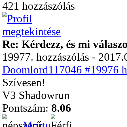
421 hozzászólás
Re: Kérdezz, és mi válasz
19977. hozzászólás - 2017.
Doomlord117046 #19976 ho
Szívesen!
V3 Shadowrun
Pontszám:
8.06
Mortu