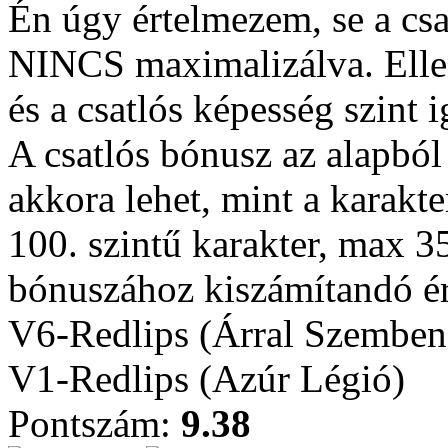
Én úgy értelmezem, se a csatl
NINCS maximalizálva. Ellen
és a csatlós képesség szint i
A csatlós bónusz az alapból
akkora lehet, mint a karakt
100. szintű karakter, max 350
bónuszához kiszámítandó ér
V6-Redlips (Árral Szemben
V1-Redlips (Azúr Légió)
Pontszám:
9.38