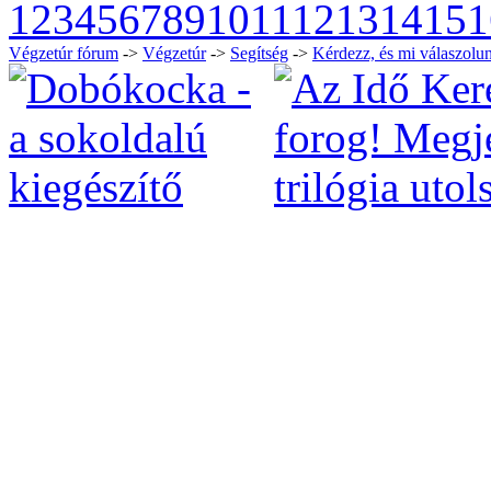
1
2
3
4
5
6
7
8
9
10
11
12
13
14
15
1
Végzetúr fórum
->
Végzetúr
->
Segítség
->
Kérdezz, és mi válaszolun