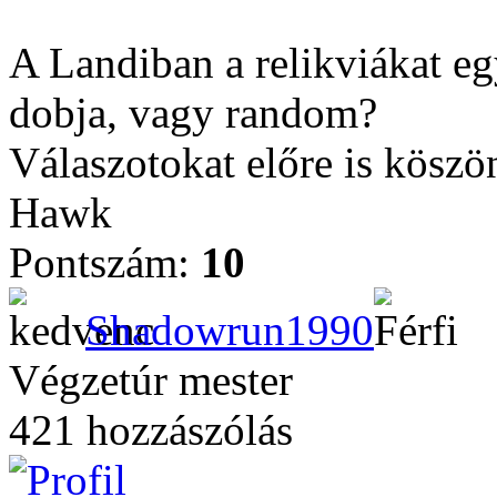
A Landiban a relikviákat e
dobja, vagy random?
Válaszotokat előre is kösz
Hawk
Pontszám:
10
Shadowrun1990
Végzetúr mester
421 hozzászólás