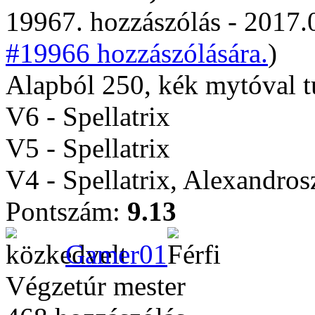
19967. hozzászólás - 2017.
#19966 hozzászólására.
)
Alapból 250, kék mytóval tu
V6 - Spellatrix
V5 - Spellatrix
V4 - Spellatrix, Alexandro
Pontszám:
9.13
Gamer01
Végzetúr mester