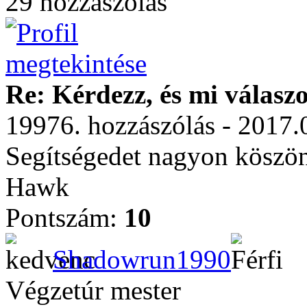
29 hozzászólás
Re: Kérdezz, és mi válasz
19976. hozzászólás - 2017.
Segítségedet nagyon köszö
Hawk
Pontszám:
10
Shadowrun1990
Végzetúr mester