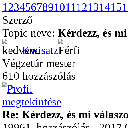
1
2
3
4
5
6
7
8
9
10
11
12
13
14
15
1
Szerző
Topic neve:
Kérdezz, és mi
Kwisatz
Végzetúr mester
610 hozzászólás
Re: Kérdezz, és mi válasz
19961. hozzászólás - 2017.