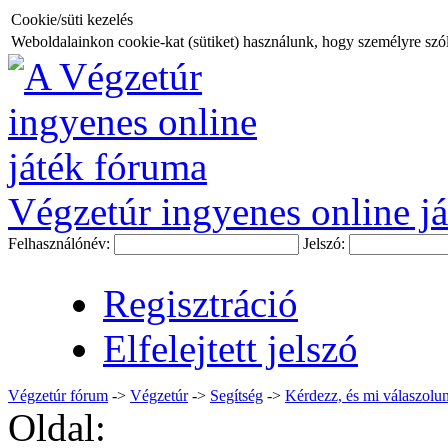
Cookie/süti kezelés
Weboldalainkon cookie-kat (sütiket) használunk, hogy személyre szóló
Végzetúr ingyenes online já
Felhasználónév:
Jelszó:
Regisztráció
Elfelejtett jelszó
Végzetúr fórum
->
Végzetúr
->
Segítség
->
Kérdezz, és mi válaszolun
Oldal: