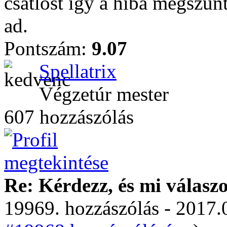
csatlóst így a hiba megszün
ad.
Pontszám:
9.07
Spellatrix
Végzetúr mester
607 hozzászólás
Re: Kérdezz, és mi válasz
19969. hozzászólás - 2017.