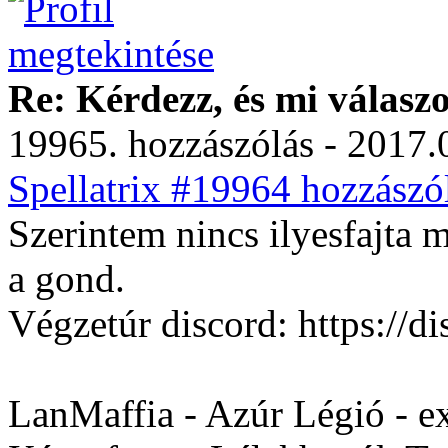
Re: Kérdezz, és mi válasz
19965. hozzászólás - 2017.
Spellatrix #19964 hozzászól
Szerintem nincs ilyesfajta 
a gond.
Végzetúr discord: https:/
LanMaffia - Azúr Légió - e