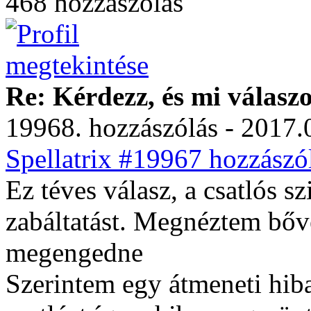
468 hozzászólás
Re: Kérdezz, és mi válasz
19968. hozzászólás - 2017.
Spellatrix #19967 hozzászól
Ez téves válasz, a csatlós s
zabáltatást. Megnéztem bőve
megengedne
Szerintem egy átmeneti hiba 