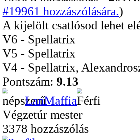
#19961 hozzászólására.
)
A kijelölt csatlósod lehet el
V6 - Spellatrix
V5 - Spellatrix
V4 - Spellatrix, Alexandro
Pontszám:
9.13
LanMaffia
Végzetúr mester
3378 hozzászólás