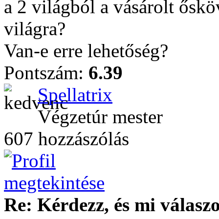
a 2 világból a vásárolt őskö
világra?
Van-e erre lehetőség?
Pontszám:
6.39
Spellatrix
Végzetúr mester
607 hozzászólás
Re: Kérdezz, és mi válasz