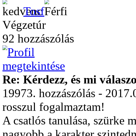
Tosf
Végzetúr
92 hozzászólás
Re: Kérdezz, és mi válasz
19973. hozzászólás - 2017.
rosszul fogalmaztam!
A csatlós tanulása, szürke 
nagyobb a karakter szintedn