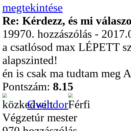
Re: Kérdezz, és mi válasz
19970. hozzászólás - 2017.
a csatlósod max LÉPETT szin
alapszinted!
én is csak ma tudtam meg Ae
Pontszám:
8.15
Gwindor
Végzetúr mester
970 hozzászólás