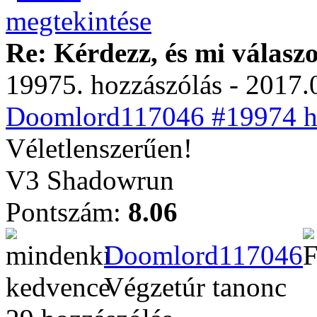
Re: Kérdezz, és mi válasz
19975. hozzászólás - 2017.
Doomlord117046 #19974 ho
Véletlenszerűen!
V3 Shadowrun
Pontszám:
8.06
Doomlord117046
Végzetúr tanonc