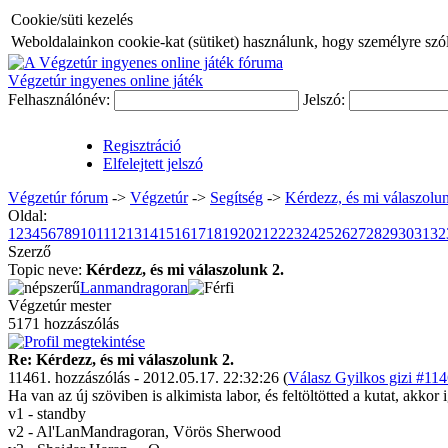
Cookie/süti kezelés
Weboldalainkon cookie-kat (sütiket) használunk, hogy személyre szóló
Végzetúr ingyenes online játék
Felhasználónév:
Jelszó:
Regisztráció
Elfelejtett jelszó
Végzetúr fórum
->
Végzetúr
->
Segítség
->
Kérdezz, és mi válaszolun
Oldal:
1
2
3
4
5
6
7
8
9
10
11
12
13
14
15
16
17
18
19
20
21
22
23
24
25
26
27
28
29
30
31
32
Szerző
Topic neve:
Kérdezz, és mi válaszolunk 2.
Lanmandragoran
Végzetúr mester
5171 hozzászólás
Re: Kérdezz, és mi válaszolunk 2.
11461. hozzászólás - 2012.05.17. 22:32:26 (
Válasz Gyilkos gizi #114
Ha van az új szöviben is alkimista labor, és feltöltötted a kutat, akko
v1 - standby
v2 - Al'LanMandragoran, Vörös Sherwood