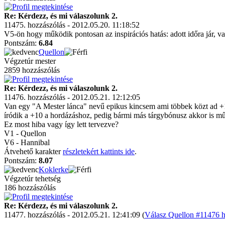
Re: Kérdezz, és mi válaszolunk 2.
11475. hozzászólás - 2012.05.20. 11:18:52
V5-ön hogy működik pontosan az inspirációs hatás: adott időra jár, va
Pontszám:
6.84
Quellon
Végzetúr mester
2859 hozzászólás
Re: Kérdezz, és mi válaszolunk 2.
11476. hozzászólás - 2012.05.21. 12:12:05
Van egy "A Mester lánca" nevű epikus kincsem ami többek közt ad +10
íródik a +10 a hordázáshoz, pedig bármi más tárgybónusz akkor is mű
Ez most hiba vagy így lett tervezve?
V1 - Quellon
V6 - Hannibal
Átvehető karakter
részletekért kattints ide
.
Pontszám:
8.07
Koklerke
Végzetúr tehetség
186 hozzászólás
Re: Kérdezz, és mi válaszolunk 2.
11477. hozzászólás - 2012.05.21. 12:41:09 (
Válasz Quellon #11476 h
.