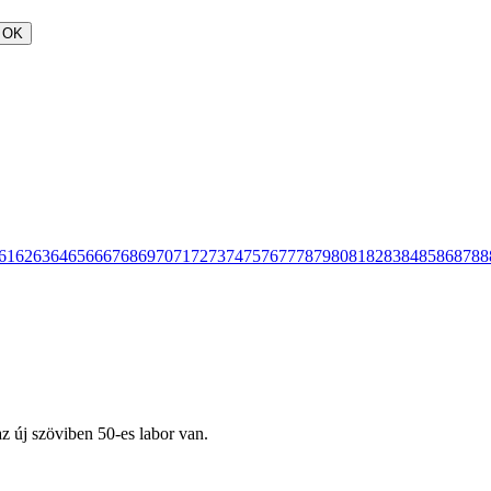
OK
61
62
63
64
65
66
67
68
69
70
71
72
73
74
75
76
77
78
79
80
81
82
83
84
85
86
87
88
az új szöviben 50-es labor van.