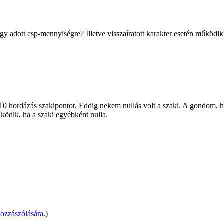
gy adott csp-mennyiségre? Illetve visszaíratott karakter esetén működik
 hordázás szakipontot. Eddig nekem nullás volt a szaki. A gondom, ho
ködik, ha a szaki egyébként nulla.
ozzászólására.
)