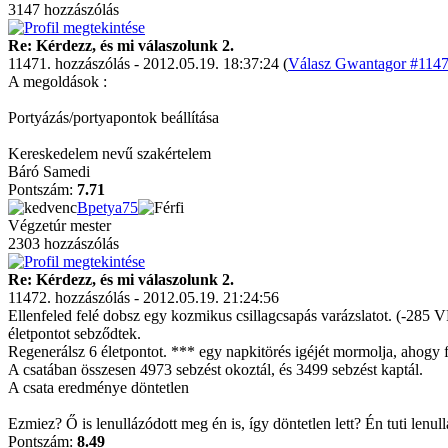
3147 hozzászólás
Re: Kérdezz, és mi válaszolunk 2.
11471. hozzászólás - 2012.05.19. 18:37:24 (
Válasz Gwantagor #11470
A megoldások :
Portyázás/portyapontok beállítása
Kereskedelem nevű szakértelem
Báró Samedi
Pontszám:
7.71
Bpetya75
Végzetúr mester
2303 hozzászólás
Re: Kérdezz, és mi válaszolunk 2.
11472. hozzászólás - 2012.05.19. 21:24:56
Ellenfeled felé dobsz egy kozmikus csillagcsapás varázslatot. (-285 VP
életpontot sebződtek.
Regenerálsz 6 életpontot. *** egy napkitörés igéjét mormolja, ahogy fe
A csatában összesen 4973 sebzést okoztál, és 3499 sebzést kaptál.
A csata eredménye döntetlen
Ezmiez? Ő is lenullázódott meg én is, így döntetlen lett? Én tuti lenu
Pontszám:
8.49