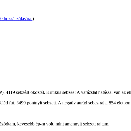
 hozzászólására.
)
). 4119 sebzést okoztál. Kritikus sebzés! A varázslat hatással van az el
léd fut. 3499 pontnyit sebzett. A negatív aurád sebez rajta 854 életpont
llázódtam, kevesebb ép-m volt, mint amennyit sebzett rajtam.