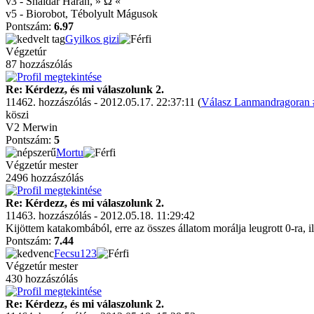
v3 - Shaidar Haran, » Ω «
v5 - Biorobot, Tébolyult Mágusok
Pontszám:
6.97
Gyilkos gizi
Végzetúr
87 hozzászólás
Re: Kérdezz, és mi válaszolunk 2.
11462. hozzászólás - 2012.05.17. 22:37:11 (
Válasz Lanmandragoran #
köszi
V2 Merwin
Pontszám:
5
Mortu
Végzetúr mester
2496 hozzászólás
Re: Kérdezz, és mi válaszolunk 2.
11463. hozzászólás - 2012.05.18. 11:29:42
Kijöttem katakombából, erre az összes állatom morálja leugrott 0-ra, i
Pontszám:
7.44
Fecsu123
Végzetúr mester
430 hozzászólás
Re: Kérdezz, és mi válaszolunk 2.