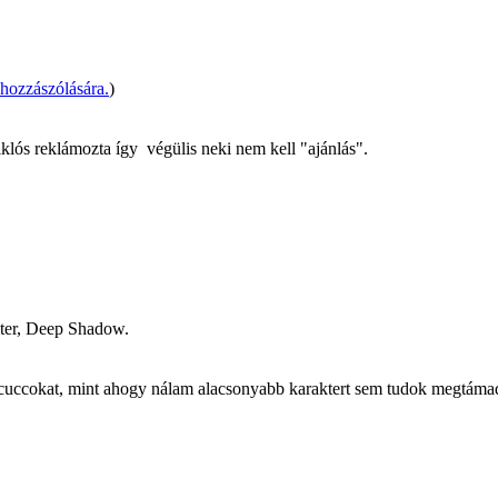
ozzászólására.
)
iklós reklámozta így
végülis neki nem kell "ajánlás".
kter, Deep Shadow.
cuccokat, mint ahogy nálam alacsonyabb karaktert sem tudok megtámad