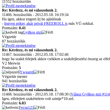
11552 hozzászólás
Re: Kérdezz, és mi válaszolunk 2.
11466. hozzászólás - 2012.05.18. 16:19:34
Ha igen, akkor engem írj be ajánlónak
-
Ingyen póker, akár privát FREEROLL is
más VÚ-sokkal.
Pontszám:
8.41
Gyilkos gizi
Végzetúr
87 hozzászólás
Re: Kérdezz, és mi válaszolunk 2.
11467. hozzászólás - 2012.05.18. 17:02:46
hogy ha szakit felejtek akkor csökken a szakifejlesztési összeg az elfel
V2 Merwin
Pontszám:
5
Ywgarrd
Végzetúr mester
941 hozzászólás
Re: Kérdezz, és mi válaszolunk 2.
11468. hozzászólás - 2012.05.18. 17:08:30 (
Válasz Gyilkos gizi #114
Igen, elfelejtett szakértelem volt szintje*10-zel.
Pontszám:
6.83
Fecsu123