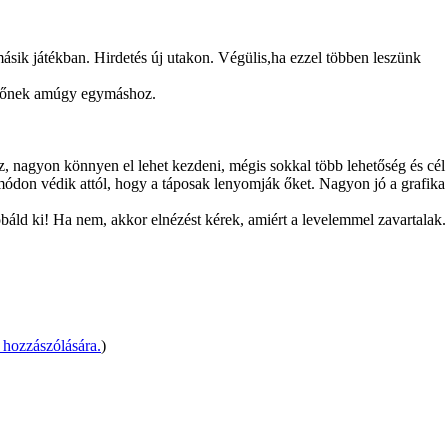
sik játékban. Hirdetés új utakon. Végülis,ha ezzel többen leszünk
ettőnek amúgy egymáshoz.
esz, nagyon könnyen el lehet kezdeni, mégis sokkal több lehetőség és cé
n védik attól, hogy a táposak lenyomják őket. Nagyon jó a grafika és
báld ki! Ha nem, akkor elnézést kérek, amiért a levelemmel zavartalak.
hozzászólására.
)