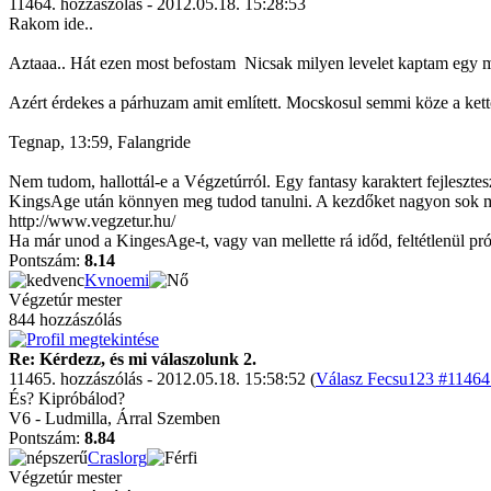
11464. hozzászólás - 2012.05.18. 15:28:53
Rakom ide..
Aztaaa.. Hát ezen most befostam
Nicsak milyen levelet kaptam egy má
Azért érdekes a párhuzam amit említett. Mocskosul semmi köze a k
Tegnap, 13:59, Falangride
Nem tudom, hallottál-e a Végzetúrról. Egy fantasy karaktert fejleszt
KingsAge után könnyen meg tudod tanulni. A kezdőket nagyon sok módo
http://www.vegzetur.hu/
Ha már unod a KingesAge-t, vagy van mellette rá időd, feltétlenül pró
Pontszám:
8.14
Kvnoemi
Végzetúr mester
844 hozzászólás
Re: Kérdezz, és mi válaszolunk 2.
11465. hozzászólás - 2012.05.18. 15:58:52 (
Válasz Fecsu123 #11464 
És? Kipróbálod?
V6 - Ludmilla, Árral Szemben
Pontszám:
8.84
Craslorg
Végzetúr mester