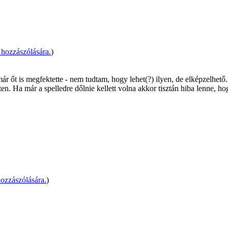
hozzászólására.
)
 már őt is megfektette - nem tudtam, hogy lehet(?) ilyen, de elképzelhető
. Ha már a spelledre dőlnie kellett volna akkor tisztán hiba lenne, ho
ozzászólására.
)