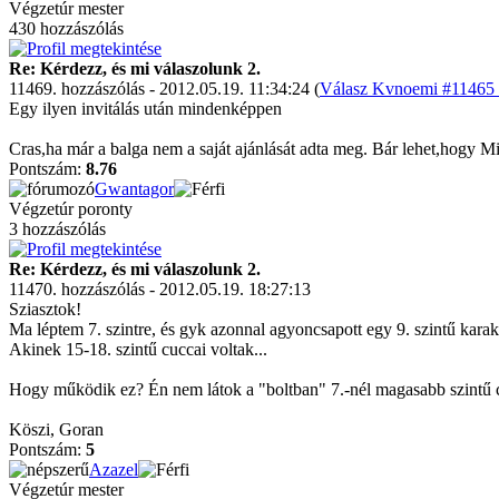
Végzetúr mester
430 hozzászólás
Re: Kérdezz, és mi válaszolunk 2.
11469. hozzászólás - 2012.05.19. 11:34:24 (
Válasz Kvnoemi #11465 h
Egy ilyen invitálás után mindenképpen
Cras,ha már a balga nem a saját ajánlását adta meg. Bár lehet,hogy M
Pontszám:
8.76
Gwantagor
Végzetúr poronty
3 hozzászólás
Re: Kérdezz, és mi válaszolunk 2.
11470. hozzászólás - 2012.05.19. 18:27:13
Sziasztok!
Ma léptem 7. szintre, és gyk azonnal agyoncsapott egy 9. szintű kara
Akinek 15-18. szintű cuccai voltak...
Hogy működik ez? Én nem látok a "boltban" 7.-nél magasabb szintű 
Köszi, Goran
Pontszám:
5
Azazel
Végzetúr mester