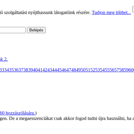
 szolgáltatást nyújthassunk látogatóink részére.
Tudjon meg többet...
k 2.
33
34
35
36
37
38
39
40
41
42
43
44
45
46
47
48
49
50
51
52
53
54
55
56
57
58
59
60
60 hozzászólására.
)
r igen. De a megaesszenciákat csak akkor fogod tudni újra használni, ha 