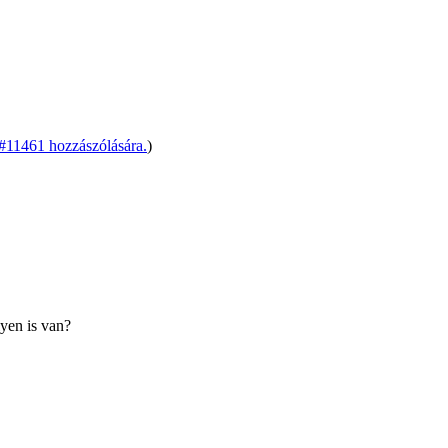
11461 hozzászólására.
)
lyen is van?