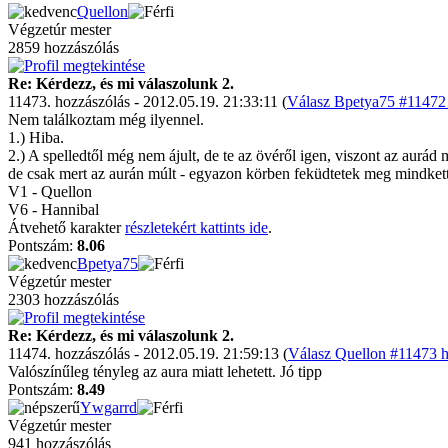
Quellon
Végzetúr mester
2859 hozzászólás
Re: Kérdezz, és mi válaszolunk 2.
11473. hozzászólás - 2012.05.19. 21:33:11 (
Válasz Bpetya75 #11472 
Nem találkoztam még ilyennel.
1.) Hiba.
2.) A spelledtől még nem ájult, de te az övéről igen, viszont az aurád
de csak mert az aurán múlt - egyazon körben feküdtetek meg mindketten
V1 - Quellon
V6 - Hannibal
Átvehető karakter
részletekért kattints ide
.
Pontszám:
8.06
Bpetya75
Végzetúr mester
2303 hozzászólás
Re: Kérdezz, és mi válaszolunk 2.
11474. hozzászólás - 2012.05.19. 21:59:13 (
Válasz Quellon #11473 h
Valószínűleg tényleg az aura miatt lehetett. Jó tipp
Pontszám:
8.49
Ywgarrd
Végzetúr mester
941 hozzászólás